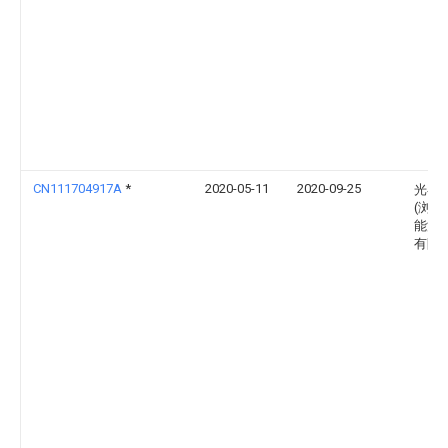
CN111704917A
*
2020-05-11
2020-09-25
光谷
(浏阳
能源
有限