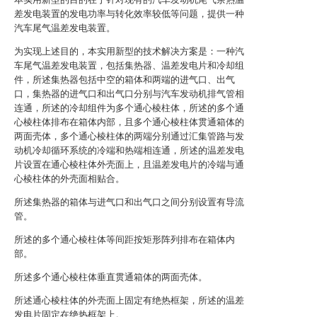
差发电装置的发电功率与转化效率较低等问题，提供一种
汽车尾气温差发电装置。
为实现上述目的，本实用新型的技术解决方案是：一种汽
车尾气温差发电装置，包括集热器、温差发电片和冷却组
件，所述集热器包括中空的箱体和两端的进气口、出气
口，集热器的进气口和出气口分别与汽车发动机排气管相
连通，所述的冷却组件为多个通心棱柱体，所述的多个通
心棱柱体排布在箱体内部，且多个通心棱柱体贯通箱体的
两面壳体，多个通心棱柱体的两端分别通过汇集管路与发
动机冷却循环系统的冷端和热端相连通，所述的温差发电
片设置在通心棱柱体外壳面上，且温差发电片的冷端与通
心棱柱体的外壳面相贴合。
所述集热器的箱体与进气口和出气口之间分别设置有导流
管。
所述的多个通心棱柱体等间距按矩形阵列排布在箱体内
部。
所述多个通心棱柱体垂直贯通箱体的两面壳体。
所述通心棱柱体的外壳面上固定有绝热框架，所述的温差
发电片固定在绝热框架上。