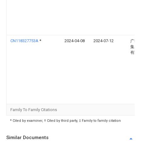
CN118327753A
*
2024-04-08
2024-07-12
广州
集团
有限
Family To Family Citations
* Cited by examiner, † Cited by third party, ‡ Family to family citation
Similar Documents