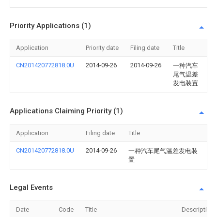
Priority Applications (1)
Application
Priority date
Filing date
Title
CN201420772818.0U
2014-09-26
2014-09-26
一种汽车
尾气温差
发电装置
Applications Claiming Priority (1)
Application
Filing date
Title
CN201420772818.0U
2014-09-26
一种汽车尾气温差发电装
置
Legal Events
Date
Code
Title
Description