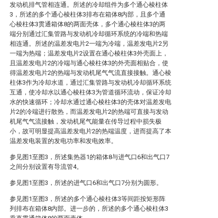
发动机排气管相连通。所述的冷却组件为多个通心棱柱体
3，所述的多个通心棱柱体3排布在箱体8内部，且多个通
心棱柱体3贯通箱体8的两面壳体，多个通心棱柱体3的两
端分别通过汇集管路与发动机冷却循环系统的冷端和热端
相连通。所述的温差发电片2一端为冷端，温差发电片2另
一端为热端；温差发电片2设置在通心棱柱体3外壳面上，
且温差发电片2的冷端与通心棱柱体3的外壳面相贴合，使
得温差发电片2的热端与发动机尾气气流直接接触。通心棱
柱体3作为冷却水道，通过汇集管路与发动机冷却循环系统
互通，使冷却水以通心棱柱体3为管道循环流动，保证冷却
水的快速循环；冷却水通过通心棱柱体3的壳体对温差发电
片2的冷端进行散热，而温差发电片2的热端可直接与发动
机尾气气流接触，发动机尾气能量在传导过程中损失极
小，故可明显提高温差发电片2的热端温度，进而提高了本
温差发电装置的发电功率和发电效率。
参见图1至图3，所述集热器1的箱体8与进气口6和出气口7
之间分别设置有导流管4。
参见图1至图3，所述的进气口6和出气口7分别为圆形。
参见图1至图3，所述的多个通心棱柱体3等间距按矩形阵
列排布在箱体8内部。进一步的，所述的多个通心棱柱体3