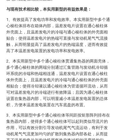
与现有技术相比较，本实用新型的有益效果是：
1、有效提高了发电功率和发电效率。本实用新型中多个通
心棱柱体排布在箱体内部，温差发电片设置在通心棱柱体
外壳面上，且温差发电片的冷端与通心棱柱体的外壳面相
贴合；使得温差发电片的热端可直接与发动机尾气气流接
触，从而明显提高了温差发电片的热端温度，进而有效提
高了本温差发电装置的发电功率和发电效率。
2、本实用新型中多个通心棱柱体贯通集热器的两面壳体，
多个通心棱柱体的两端分别通过汇集管路与发动机冷却循
环系统的冷端和热端相连通，温差发电片设置在通心棱柱
体外壳面上，且温差发电片的冷端与通心棱柱体的外壳面
相贴合；使得冷却液以通心棱柱体为管道循环流动，从而
可对温差发电片的冷端进行有效降温；且因为通心棱柱体
设置在集热器内部，可以明显减小本温差发电装置的总体
积，方便本温差发电装置在汽车底盘的布置。
3、本实用新型中多个通心棱柱体等间距按矩形阵列排布在
集热器内部，使得多个通心棱柱体可以起到类似导流片的
作用，可以有效分割引导发动机尾气气流运动，有利于发
动机尾气气流更加均匀的扩散到集热器内部各处，从而提