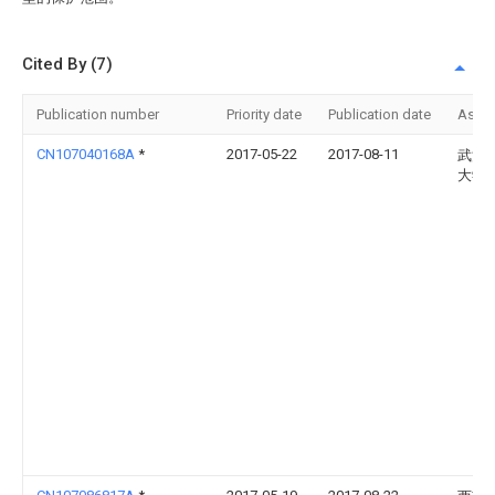
Cited By (7)
Publication number
Priority date
Publication date
Assi
CN107040168A
*
2017-05-22
2017-08-11
武汉
大学