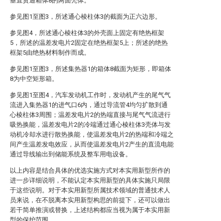
垂直贯通箱体8的两面壳体。
参见图1至图3，所述通心棱柱体3的截面为正六边形。
参见图4，所述通心棱柱体3的外壳面上固定有绝热框架
5，所述的温差发电片2固定在绝热框架5上；所述的绝热
框架5由绝热材料制作而成。
参见图1至图3，所述集热器1的箱体8截面为矩形，即箱体
8为中空矩形箱。
参见图1至图4，汽车发动机工作时，发动机产生的尾气气
流进入集热器1的进气口6内，通过导流管4均匀扩散到通
心棱柱体3周围；温差发电片2的热端直接与尾气气流进行
吸热换能，温差发电片2的冷端通过通心棱柱体3壳体与发
动机冷却水进行散热换能，使温差发电片2的热端和冷端之
间产生温差发电效应，从而使温差发电片2产生的直流电能
通过导线输出到储能系统及整车用电设备。
以上内容是结合具体的优选实施方式对本实用新型所作的
进一步详细说明，不能认定本实用新型的具体实施只局限
于这些说明。对于本实用新型所属技术领域的普通技术人
员来说，在不脱离本实用新型构思的前提下，还可以做出
若干简单推演或替换，上述结构都应当视为属于本实用新
型的保护范围。