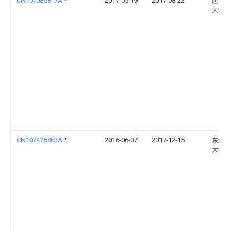
CN107086817A
*
2017-05-19
2017-08-22
西南
大学
CN107476863A
*
2016-06-07
2017-12-15
东北
大学