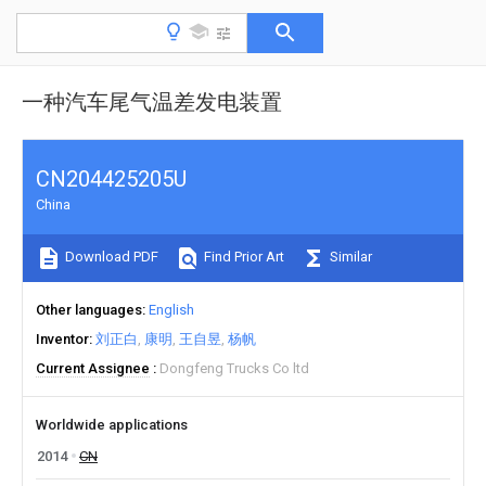
一种汽车尾气温差发电装置
CN204425205U
China
Download PDF
Find Prior Art
Similar
Other languages
English
Inventor
刘正白
康明
王自昱
杨帆
Current Assignee
Dongfeng Trucks Co ltd
Worldwide applications
2014
CN