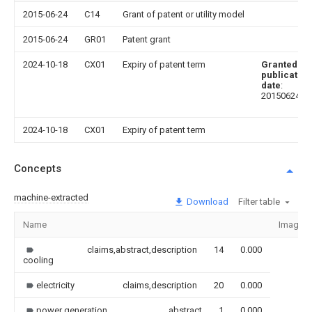
2015-06-24
C14
Grant of patent or utility model
2015-06-24
GR01
Patent grant
2024-10-18
CX01
Expiry of patent term
Granted
publication
date
:
20150624
2024-10-18
CX01
Expiry of patent term
Concepts
machine-extracted
Download
Filter table
Name
Image
claims,abstract,description
14
0.000
cooling
electricity
claims,description
20
0.000
power generation
abstract
1
0.000