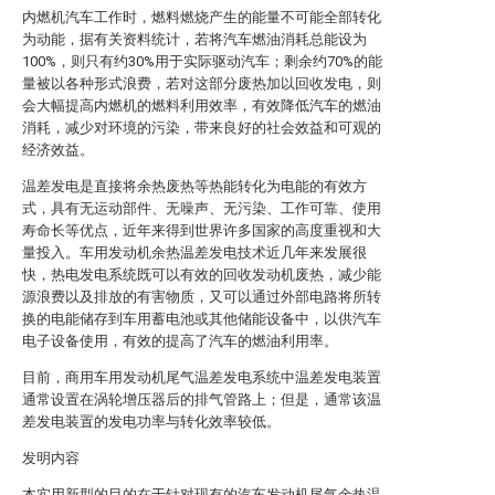
内燃机汽车工作时，燃料燃烧产生的能量不可能全部转化
为动能，据有关资料统计，若将汽车燃油消耗总能设为
100%，则只有约30%用于实际驱动汽车；剩余约70%的能
量被以各种形式浪费，若对这部分废热加以回收发电，则
会大幅提高内燃机的燃料利用效率，有效降低汽车的燃油
消耗，减少对环境的污染，带来良好的社会效益和可观的
经济效益。
温差发电是直接将余热废热等热能转化为电能的有效方
式，具有无运动部件、无噪声、无污染、工作可靠、使用
寿命长等优点，近年来得到世界许多国家的高度重视和大
量投入。车用发动机余热温差发电技术近几年来发展很
快，热电发电系统既可以有效的回收发动机废热，减少能
源浪费以及排放的有害物质，又可以通过外部电路将所转
换的电能储存到车用蓄电池或其他储能设备中，以供汽车
电子设备使用，有效的提高了汽车的燃油利用率。
目前，商用车用发动机尾气温差发电系统中温差发电装置
通常设置在涡轮增压器后的排气管路上；但是，通常该温
差发电装置的发电功率与转化效率较低。
发明内容
本实用新型的目的在于针对现有的汽车发动机尾气余热温