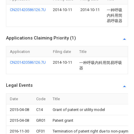
CN201420586126.7U
2014-10-11
2014-10-11
一种呼吸
内科用简
易呼吸器
Applications Claiming Priority (1)
Application
Filing date
Title
CN201420586126.7U
2014-10-11
一种呼吸内科用简易呼吸
器
Legal Events
Date
Code
Title
2015-04-08
C14
Grant of patent or utility model
2015-04-08
GR01
Patent grant
2016-11-30
CF01
Termination of patent right due to non-payment