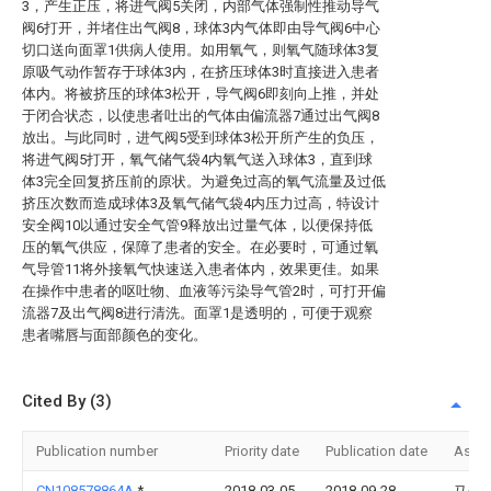
3，产生正压，将进气阀5关闭，内部气体强制性推动导气
阀6打开，并堵住出气阀8，球体3内气体即由导气阀6中心
切口送向面罩1供病人使用。如用氧气，则氧气随球体3复
原吸气动作暂存于球体3内，在挤压球体3时直接进入患者
体内。将被挤压的球体3松开，导气阀6即刻向上推，并处
于闭合状态，以使患者吐出的气体由偏流器7通过出气阀8
放出。与此同时，进气阀5受到球体3松开所产生的负压，
将进气阀5打开，氧气储气袋4内氧气送入球体3，直到球
体3完全回复挤压前的原状。为避免过高的氧气流量及过低
挤压次数而造成球体3及氧气储气袋4内压力过高，特设计
安全阀10以通过安全气管9释放出过量气体，以便保持低
压的氧气供应，保障了患者的安全。在必要时，可通过氧
气导管11将外接氧气快速送入患者体内，效果更佳。如果
在操作中患者的呕吐物、血液等污染导气管2时，可打开偏
流器7及出气阀8进行清洗。面罩1是透明的，可便于观察
患者嘴唇与面部颜色的变化。
Cited By (3)
Publication number
Priority date
Publication date
Assi
CN108578864A
*
2018-03-05
2018-09-28