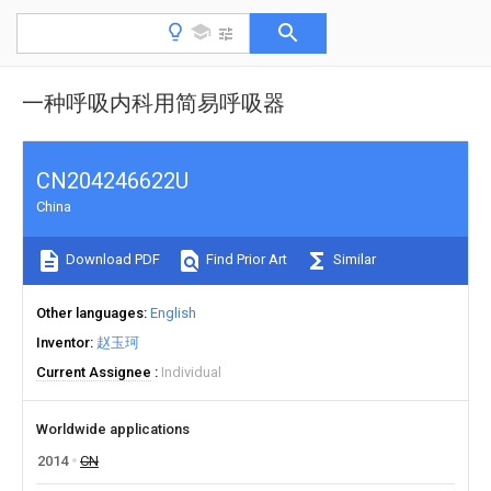
一种呼吸内科用简易呼吸器
CN204246622U
China
Download PDF
Find Prior Art
Similar
Other languages
English
Inventor
赵玉珂
Current Assignee
Individual
Worldwide applications
2014
CN