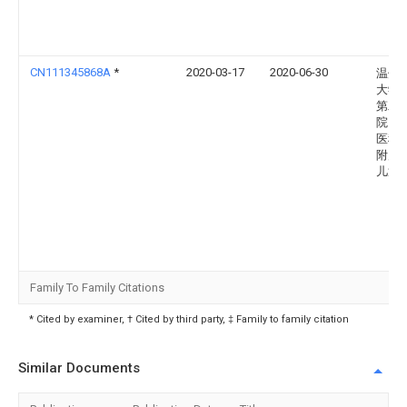
CN111345868A
*
2020-03-17
2020-06-30
温州
大学
第二
院、
医科
附属
儿童
Family To Family Citations
* Cited by examiner, † Cited by third party, ‡ Family to family citation
Similar Documents