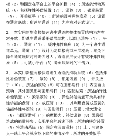
栏（2）和固定在平台上的平台护栏（4）；所述的滑动系
统（6）包括弹性补偿装置（7）、滚轮（8）、锁定装置
（9）、开关扳手（10）；所述的缓冲弹性底座（5）设置
在通道底端；所述的通道（11）为左右对开式设计。
2、 本实用新型高楼快速逃生通道的整体布置结构为左右
对开式，即逃生通道采用错层结构，以圆形滑杆（1）、平
台（3）、通道（11）、缓冲弹性底座（5）为一个逃生通
道单元。通道（11）设计为两层楼高或三层楼高，避免下
降至通道底层时冲击力过大，通道底层设计有缓冲弹性底
座（5），可减小平台（3）降至底层时的冲击力。
3、 本实用新型高楼快速逃生通道的滑动系统（6）包括弹
性补偿装置（7）、滚轮（8）、锁定装置（9）、开关扳
手（10）。所述的滚轮（8）可在圆形滑杆（1）表面自由
滚动，其外圆弧形与圆形滑杆（1）匹配贴紧；所述的弹性
补偿装置（7）紧靠滚轮（8），弹性补偿装置可为具有弹
性势能的盘簧（12）或压簧（13），其利用盘簧或压簧的
储能特性将滚轮（8）与圆形滑杆（1）压紧，增大滚轮
（8）与圆形滑杆（1）的摩擦力，补偿滚轮（8）因磨损
造成的能量损失，实现平台的减速下降；所述的锁定装置
（9）将滑动系统（6）固定在圆形滑杆（1）上，可避免
人一踏上平台就突然下降的事情发生；所述的开关扳手