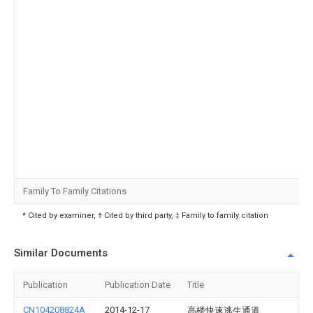
Family To Family Citations
* Cited by examiner, † Cited by third party, ‡ Family to family citation
Similar Documents
Publication
Publication Date
Title
CN104208824A
2014-12-17
高楼快速逃生通道