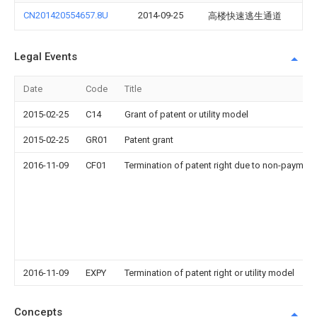
CN201420554657.8U
2014-09-25
高楼快速逃生通道
Legal Events
Date
Code
Title
2015-02-25
C14
Grant of patent or utility model
2015-02-25
GR01
Patent grant
2016-11-09
CF01
Termination of patent right due to non-payment
2016-11-09
EXPY
Termination of patent right or utility model
Concepts