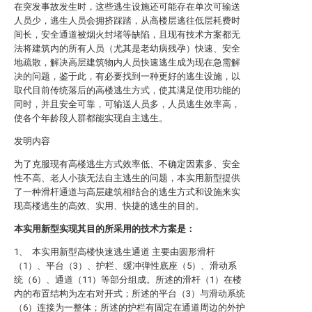
在突发事故发生时，这些逃生设施还可能存在单次可输送
人员少，逃生人员会拥挤踩踏，从高楼层逃往低层耗费时
间长，安全通道被烟火封堵等缺陷，且现有技术方案都无
法将建筑内的所有人员（尤其是老幼病残孕）快速、安全
地疏散，解决高层建筑物内人员快速逃生成为现在急需解
决的问题，鉴于此，有必要找到一种更好的逃生设施，以
取代目前传统落后的高楼逃生方式，使其满足使用功能的
同时，并且安全可靠，可输送人员多，人员逃生效率高，
使各个年龄段人群都能实现自主逃生。
发明内容
为了克服现有高楼逃生方式效率低、不确定因素多、安全
性不高、老人小孩无法自主逃生的问题，本实用新型提供
了一种滑杆通道与高层建筑相结合的逃生方式和设施来实
现高楼逃生的高效、实用、快捷的逃生的目的。
本实用新型实现其目的所采用的技术方案是：
1、 本实用新型高楼快速逃生通道 主要由圆形滑杆
（1）、平台（3）、护栏、缓冲弹性底座（5）、滑动系
统（6）、通道（11）等部分组成。所述的滑杆（1）在楼
内的布置结构为左右对开式；所述的平台（3）与滑动系统
（6）连接为一整体；所述的护栏有固定在通道周边的外护