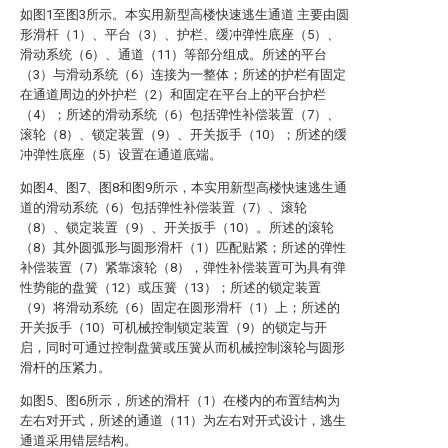
如图1至图3所示。本实用新型高楼快速逃生通道 主要由圆
形滑杆（1）、平台（3）、护栏、缓冲弹性底座（5）、
滑动系统（6）、通道（11）等部分组成。所述的平台
（3）与滑动系统（6）连接为一整体；所述的护栏有固定
在通道周边的外护栏（2）和固定在平台上的平台护栏
（4）；所述的滑动系统（6）包括弹性补偿装置（7）、
滚轮（8）、锁定装置（9）、开关扳手（10）；所述的缓
冲弹性底座（5）设置在通道底端。
如图4、图7、图8和图9所示，本实用新型高楼快速逃生通
道的滑动系统（6）包括弹性补偿装置（7）、滚轮
（8）、锁定装置（9）、开关扳手（10）。所述的滚轮
（8）其外圆弧形与圆形滑杆（1）匹配贴紧；所述的弹性
补偿装置（7）紧靠滚轮（8），弹性补偿装置可为具有弹
性势能的盘簧（12）或压簧（13）；所述的锁定装置
（9）将滑动系统（6）固定在圆形滑杆（1）上；所述的
开关扳手（10）可机械控制锁定装置（9）的锁定与开
启，同时可通过控制盘簧或压簧从而机械控制滚轮与圆形
滑杆的压紧力。
如图5、图6所示，所述的滑杆（1）在楼内的布置结构为
左右对开式，所述的通道（11）为左右对开式设计，逃生
通道采用错层结构。