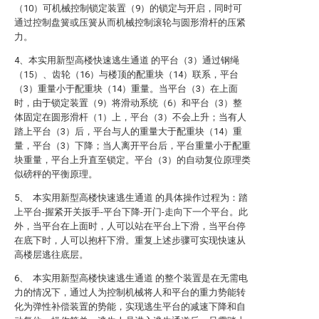
（10）可机械控制锁定装置（9）的锁定与开启，同时可
通过控制盘簧或压簧从而机械控制滚轮与圆形滑杆的压紧
力。
4、本实用新型高楼快速逃生通道 的平台（3）通过钢绳
（15）、齿轮（16）与楼顶的配重块（14）联系，平台
（3）重量小于配重块（14）重量。当平台（3）在上面
时，由于锁定装置（9）将滑动系统（6）和平台（3）整
体固定在圆形滑杆（1）上，平台（3）不会上升；当有人
踏上平台（3）后，平台与人的重量大于配重块（14）重
量，平台（3）下降；当人离开平台后，平台重量小于配重
块重量，平台上升直至锁定。平台（3）的自动复位原理类
似磅秤的平衡原理。
5、 本实用新型高楼快速逃生通道 的具体操作过程为：踏
上平台-握紧开关扳手-平台下降-开门-走向下一个平台。此
外，当平台在上面时，人可以站在平台上下滑，当平台停
在底下时，人可以抱杆下滑。重复上述步骤可实现快速从
高楼层逃往底层。
6、 本实用新型高楼快速逃生通道 的整个装置是在无需电
力的情况下，通过人为控制机械将人和平台的重力势能转
化为弹性补偿装置的势能，实现逃生平台的减速下降和自