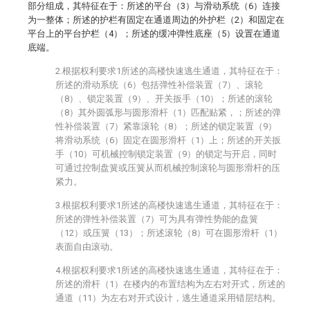
部分组成，其特征在于：所述的平台（3）与滑动系统（6）连接
为一整体；所述的护栏有固定在通道周边的外护栏（2）和固定在
平台上的平台护栏（4）；所述的缓冲弹性底座（5）设置在通道
底端。
2.根据权利要求1所述的高楼快速逃生通道，其特征在于：
所述的滑动系统（6）包括弹性补偿装置（7）、滚轮
（8）、锁定装置（9）、开关扳手（10）；所述的滚轮
（8）其外圆弧形与圆形滑杆（1）匹配贴紧，；所述的弹
性补偿装置（7）紧靠滚轮（8）；所述的锁定装置（9）
将滑动系统（6）固定在圆形滑杆（1）上；所述的开关扳
手（10）可机械控制锁定装置（9）的锁定与开启，同时
可通过控制盘簧或压簧从而机械控制滚轮与圆形滑杆的压
紧力。
3.根据权利要求1所述的高楼快速逃生通道，其特征在于：
所述的弹性补偿装置（7）可为具有弹性势能的盘簧
（12）或压簧（13）；所述滚轮（8）可在圆形滑杆（1）
表面自由滚动。
4.根据权利要求1所述的高楼快速逃生通道，其特征在于：
所述的滑杆（1）在楼内的布置结构为左右对开式，所述的
通道（11）为左右对开式设计，逃生通道采用错层结构。