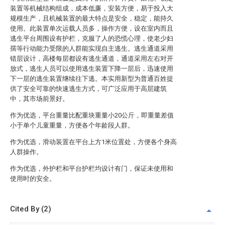
装置等机械结构组成，成本低廉，安装方便，易于投入大
规模生产，且机械装置的最大特点是安全，稳定，能持久
使用。此装置单次运载人员多，操作方便，设在室内而且
逃生平台周围设有护栏，克服了人的恐慌心理，使老少妇
孺等行动能力受限的人群能实现自主逃生。逃生通道采用
错层设计，高楼每层都设有逃生通道，通道采用左右对开
放式，逃生人员可以使用逃生装置下降一层后，迅速使用
下一层的逃生装置继续往下逃。本实用新型为普通百姓提
供了安全可靠的快速逃生方式，可广泛应用于高层建筑
中，其市场前景好。
作为优选，平台重量比配重块重量小20公斤，即重量差值
小于单个儿童重量，方便各个年龄段人群。
作为优选，滑动装置在平台上方1米位置处，方便各个身高
人群操作。
作为优选，外护栏和平台护栏均设计有门，保证未使用和
使用时的安全。
Cited By (2)