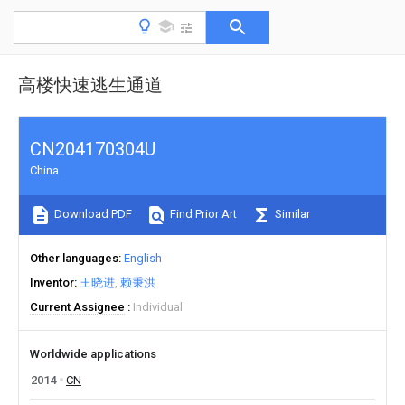
高楼快速逃生通道
CN204170304U
China
Download PDF
Find Prior Art
Similar
Other languages
English
Inventor
王晓进
赖秉洪
Current Assignee
Individual
Worldwide applications
2014
CN