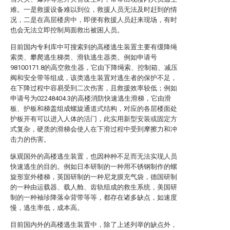
难。一是救援设备难以到位，救援人员无法及时赶到的情
况，二是在高层楼房中，即便有救援人员赶来现场，有时
也会无法立即控制局面救出被困人员。
目前国内专利库中可搜索到的高楼逃生装置主要有缓降绳
索类、攀爬逃生梯类、滑轨逃生器类。例如申请号
98100171.8的高空救生器，它由下降绳索、控制箱、减压
阀和安全带等组成，该类逃生装置对逃生者的保护不足，
在下降过程中容易受到二次伤害，且救援效率较低；例如
申请号为02248404.3的高楼消防快速逃生滑梯，它由滑
板、护板和梯盖组成螺旋通道式结构，对应的各层楼面处
护板开有可以进入人体的活门，此实用新型安装或固定方
式复杂，硬质的滑梯会使人在下滑过程中受到摩擦力和冲
击力的伤害。
纵观国外的高楼逃生装置，也因种种不足而无法实现人员
快速逃生的目的。例如日本研制的一种用不锈钢制作的螺
旋形室外楼梯，英国研制的一种尼龙膜充气袋，德国研制
的一种由运载器、载人舱、齿轨组成的救生系统，美国研
制的一种袖珍降落伞背带等等，都存在诸多缺点，如速度
慢，逃生率低，成本高。
目前国内外的高楼逃生装置中，除了上述列举的缺点外，