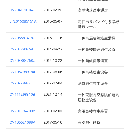
CN204170304U
2015-02-25
高楼快速逃生通道
JP2015085161A
2015-05-07
走行吊りバンド付き階段
避難レール
CN205683418U
2016-11-16
一种高层建筑逃生滑梯
CN203790459U
2014-08-27
一种高楼快速逃生装置
CN203884768U
2014-10-22
一种自救皮带装置
CN106798978A
2017-06-06
一种高楼逃生设备
CN202289241U
2012-07-04
消防逃生救生设备
CN111298310B
2021-12-14
一种克服高空恐惧的超高
层救生设备
CN201394288Y
2010-02-03
家用高楼救生装置
CN106621088A
2017-05-10
高楼逃生设备