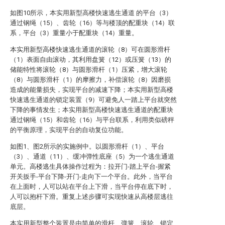
如图10所示，本实用新型高楼快速逃生通道 的平台（3）
通过钢绳（15）、齿轮（16）等与楼顶的配重块（14）联
系，平台（3）重量小于配重块（14）重量。
本实用新型高楼快速逃生通道的滚轮（8）可在圆形滑杆
（1）表面自由滚动，其利用盘簧（12）或压簧（13）的
储能特性将滚轮（8）与圆形滑杆（1）压紧，增大滚轮
（8）与圆形滑杆（1）的摩擦力，补偿滚轮（8）因磨损
造成的能量损失，实现平台的减速下降；本实用新型高楼
快速逃生通道的锁定装置（9）可避免人一踏上平台就突然
下降的事情发生；本实用新型高楼快速逃生通道的配重块
通过钢绳（15）和齿轮（16）与平台联系，利用类似磅秤
的平衡原理，实现平台的自动复位功能。
如图1、图2所示的实施例中。以圆形滑杆（1）、平台
（3）、通道（11）、缓冲弹性底座（5）为一个逃生通道
单元。高楼逃生具体操作过程为：拉开门-踏上平台-握紧
开关扳手-平台下降-开门-走向下一个平台。此外，当平台
在上面时，人可以站在平台上下滑，当平台停在底下时，
人可以抱杆下滑。重复上述步骤可实现快速从高楼层逃往
底层。
本实用新型整个装置是由简单的滑杆、弹簧、滚轮、锁定