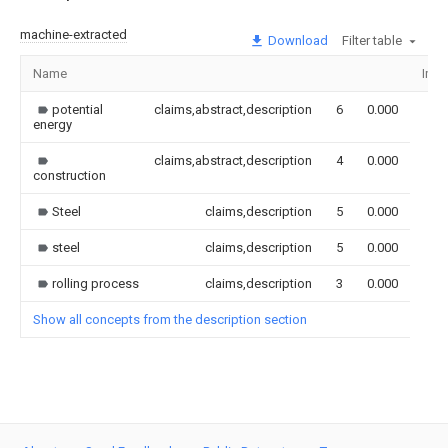
machine-extracted
Download
Filter table
Name
Ima
potential
claims,abstract,description
6
0.000
energy
claims,abstract,description
4
0.000
construction
Steel
claims,description
5
0.000
steel
claims,description
5
0.000
rolling process
claims,description
3
0.000
Show all concepts from the description section