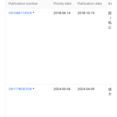
Publication number
Priority date
Publication date
Assi
CN108671432A
*
2018-06-14
2018-10-19
西继
（许
电梯
公司
CN117854255A
*
2024-03-04
2024-04-09
成都
大学