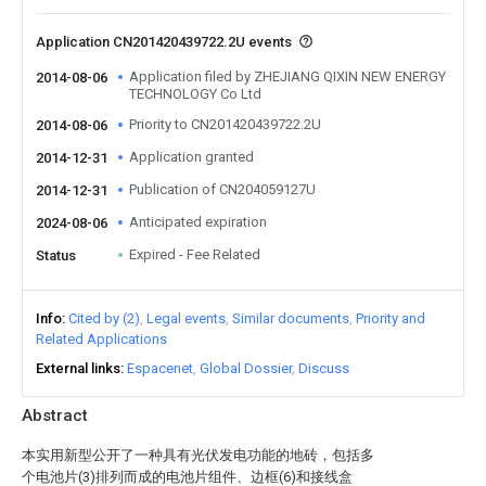
Application CN201420439722.2U events
Application filed by ZHEJIANG QIXIN NEW ENERGY
2014-08-06
TECHNOLOGY Co Ltd
Priority to CN201420439722.2U
2014-08-06
Application granted
2014-12-31
Publication of CN204059127U
2014-12-31
Anticipated expiration
2024-08-06
Expired - Fee Related
Status
Info
Cited by (2)
Legal events
Similar documents
Priority and
Related Applications
External links
Espacenet
Global Dossier
Discuss
Abstract
本实用新型公开了一种具有光伏发电功能的地砖，包括多
个电池片(3)排列而成的电池片组件、边框(6)和接线盒