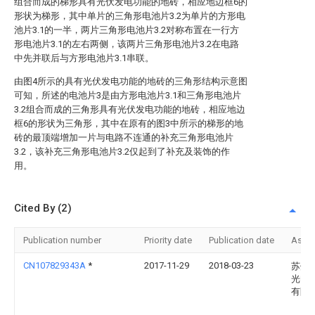
组合而成的梯形具有光伏发电功能的地砖，相应地边框6的
形状为梯形，其中单片的三角形电池片3.2为单片的方形电
池片3.1的一半，两片三角形电池片3.2对称布置在一行方
形电池片3.1的左右两侧，该两片三角形电池片3.2在电路
中先并联后与方形电池片3.1串联。
由图4所示的具有光伏发电功能的地砖的三角形结构示意图
可知，所述的电池片3是由方形电池片3.1和三角形电池片
3.2组合而成的三角形具有光伏发电功能的地砖，相应地边
框6的形状为三角形，其中在原有的图3中所示的梯形的地
砖的最顶端增加一片与电路不连通的补充三角形电池片
3.2，该补充三角形电池片3.2仅起到了补充及装饰的作
用。
Cited By (2)
Publication number
Priority date
Publication date
Assi
CN107829343A
*
2017-11-29
2018-03-23
苏州
光电
有限