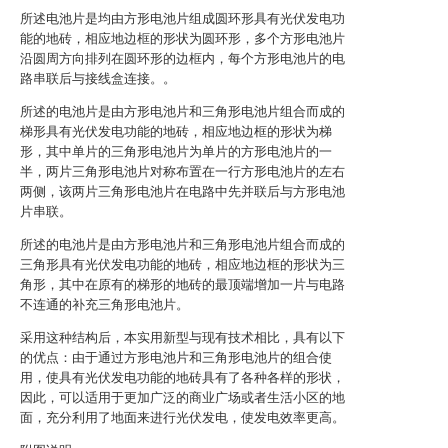
所述电池片是均由方形电池片组成圆环形具有光伏发电功
能的地砖，相应地边框的形状为圆环形，多个方形电池片
沿圆周方向排列在圆环形的边框内，每个方形电池片的电
路串联后与接线盒连接。。
所述的电池片是由方形电池片和三角形电池片组合而成的
梯形具有光伏发电功能的地砖，相应地边框的形状为梯
形，其中单片的三角形电池片为单片的方形电池片的一
半，两片三角形电池片对称布置在一行方形电池片的左右
两侧，该两片三角形电池片在电路中先并联后与方形电池
片串联。
所述的电池片是由方形电池片和三角形电池片组合而成的
三角形具有光伏发电功能的地砖，相应地边框的形状为三
角形，其中在原有的梯形的地砖的最顶端增加一片与电路
不连通的补充三角形电池片。
采用这种结构后，本实用新型与现有技术相比，具有以下
的优点：由于通过方形电池片和三角形电池片的组合使
用，使具有光伏发电功能的地砖具有了各种各样的形状，
因此，可以适用于更加广泛的商业广场或者生活小区的地
面，充分利用了地面来进行光伏发电，使发电效率更高。