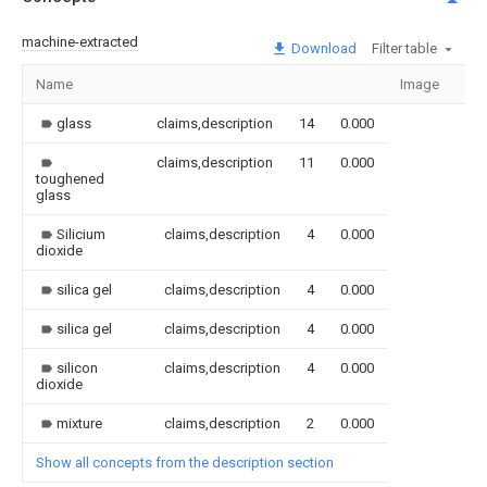
machine-extracted
Download
Filter table
Name
Image
Sec
glass
claims,description
14
0.000
claims,description
11
0.000
toughened
glass
Silicium
claims,description
4
0.000
dioxide
silica gel
claims,description
4
0.000
silica gel
claims,description
4
0.000
silicon
claims,description
4
0.000
dioxide
mixture
claims,description
2
0.000
Show all concepts from the description section