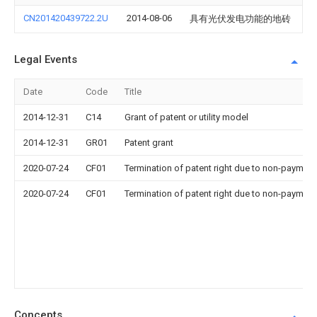
CN201420439722.2U
2014-08-06
具有光伏发电功能的地砖
Legal Events
Date
Code
Title
2014-12-31
C14
Grant of patent or utility model
2014-12-31
GR01
Patent grant
2020-07-24
CF01
Termination of patent right due to non-payment
2020-07-24
CF01
Termination of patent right due to non-payment
Concepts