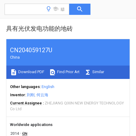
具有光伏发电功能的地砖
CN204059127U
China
Download PDF
Find Prior Art
Similar
Other languages
English
Inventor
刘刚
何云海
Current Assignee
ZHEJIANG QIXIN NEW ENERGY TECHNOLOGY
Co Ltd
Worldwide applications
2014
CN