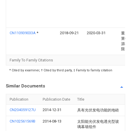
CN110939033A
*
2018-09-21
2020-03-31
重庆
莱特
源科
限公
Family To Family Citations
* Cited by examiner, † Cited by third party, ‡ Family to family citation
Similar Documents
Publication
Publication Date
Title
CN204059127U
2014-12-31
具有光伏发电功能的地砖
CN102561569B
2014-08-13
太阳能光伏发电透光型玻
璃幕墙组件