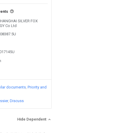
vents
y SHANGHAI SILVER FOX
Y Co Ltd
208387.5U
4017145U
n
ilar documents
Priority and
ssier
Discuss
Hide Dependent