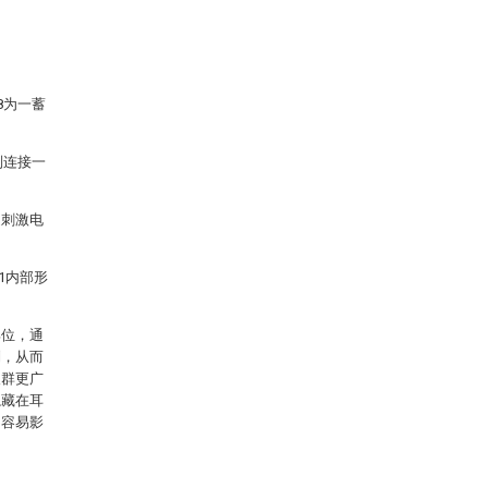
8为一蓄
别连接一
述刺激电
1内部形
部位，通
制，从而
人群更广
隐藏在耳
不容易影