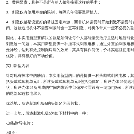
2、费用昂贵，且并不是所有的人都能接受这样的手术；
3、刺激仪有使用寿命的限制，每隔几年需要重新植入。
4、刺激仪都是设置好的常规固定刺激，而非机体需要时开始刺激不需要时
闭。这就造成机体不需要刺激时也一直再刺激，对机体带来一些不必要的
因此，本实用新型要解决的就是如何让每个人都能接受治疗且适时地智能
刺激这一问题，本实用新型提供一种挂耳式刺激电极，通过外置的刺激电
走神经，达到有效控制癫痫病的效果，其具有操作简便，价格实惠且使用
优势，具有很好的市场价值。
实用新型内容
针对现有技术中的缺陷，本实用新型的目的是提供一种头戴式刺激电极，
括头戴式耳机单元5，所述头戴式耳机单元5包括壳体51，所述壳体51优选
状，所述壳体51所围成的空间内靠近中部偏左位置设有一刺激电极6，所述
的尾部62连接电线9。
优选地，所述刺激电极6的头部61为圆片状。
进一步地，所述刺激电极6为如下材料中的一种：
-加黏附导电片；
-铜片；