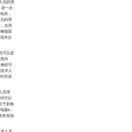
人员的理
。进一步
集电荷，
人员的理
后，在所
能够稳固
实现本步
也可以是
实质内
一侧还可
域技术人
同时所述
。
人员理
神经可以
在于刺激
电极6，
没有发病
技术人员