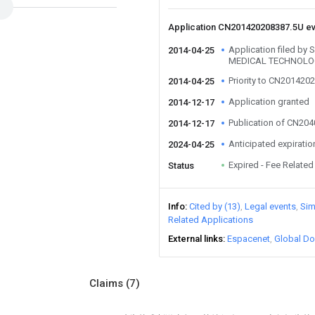
Application CN201420208387.5U e
Application filed b
2014-04-25
MEDICAL TECHNOLOG
Priority to CN201420
2014-04-25
Application granted
2014-12-17
Publication of CN20
2014-12-17
Anticipated expiratio
2024-04-25
Expired - Fee Related
Status
Info
Cited by (13)
Legal events
Sim
Related Applications
External links
Espacenet
Global Do
Claims
(7)