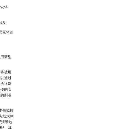
其它特
以及
元壳体的
实用新型
极将被用
可以通过
将所述刺
方便的安
经的刺激
本领域技
头戴式刺
于清晰地
极6、耳