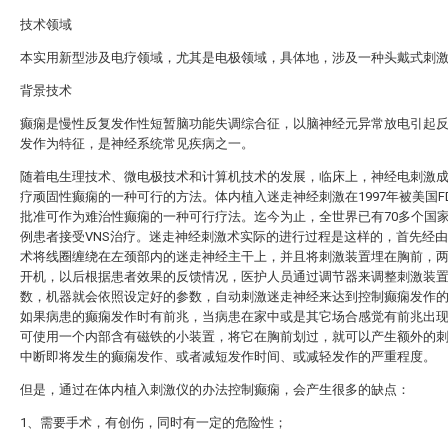
技术领域
本实用新型涉及电疗领域，尤其是电极领域，具体地，涉及一种头戴式刺
背景技术
癫痫是慢性反复发作性短暂脑功能失调综合征，以脑神经元异常放电引起
发作为特征，是神经系统常见疾病之一。
随着电生理技术、微电极技术和计算机技术的发展，临床上，神经电刺激
疗顽固性癫痫的一种可行的方法。体内植入迷走神经刺激在1997年被美国F
批准可作为难治性癫痫的一种可行疗法。迄今为止，全世界已有70多个国家
例患者接受VNS治疗。迷走神经刺激术实际的进行过程是这样的，首先经
术将线圈缠绕在左颈部内的迷走神经主干上，并且将刺激装置埋在胸前，
开机，以后根据患者效果的反馈情况，医护人员通过调节器来调整刺激装
数，机器就会依照设定好的参数，自动刺激迷走神经来达到控制癫痫发作
如果病患的癫痫发作时有前兆，当病患在家中或是其它场合感觉有前兆出
可使用一个内部含有磁铁的小装置，将它在胸前划过，就可以产生额外的
中断即将发生的癫痫发作、或者减短发作时间、或减轻发作的严重程度。
但是，通过在体内植入刺激仪的办法控制癫痫，会产生很多的缺点：
1、需要手术，有创伤，同时有一定的危险性；