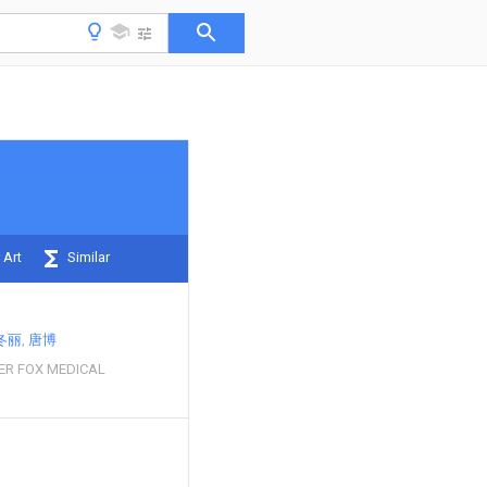
 Art
Similar
冬丽
唐博
ER FOX MEDICAL