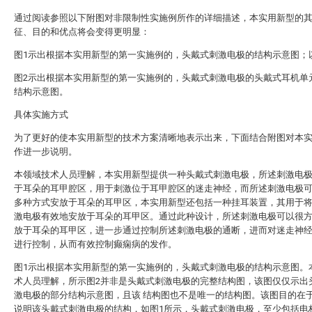
通过阅读参照以下附图对非限制性实施例所作的详细描述，本实用新型的
征、目的和优点将会变得更明显：
图1示出根据本实用新型的第一实施例的，头戴式刺激电极的结构示意图；
图2示出根据本实用新型的第一实施例的，头戴式刺激电极的头戴式耳机单
结构示意图。
具体实施方式
为了更好的使本实用新型的技术方案清晰地表示出来，下面结合附图对本
作进一步说明。
本领域技术人员理解，本实用新型提供一种头戴式刺激电极，所述刺激电
于耳朵的耳甲腔区，用于刺激位于耳甲腔区的迷走神经，而所述刺激电极
多种方式安放于耳朵的耳甲区，本实用新型还包括一种挂耳装置，其用于
激电极有效地安放于耳朵的耳甲区。通过此种设计，所述刺激电极可以很
放于耳朵的耳甲区，进一步通过控制所述刺激电极的通断，进而对迷走神
进行控制，从而有效控制癫痫病的发作。
图1示出根据本实用新型的第一实施例的，头戴式刺激电极的结构示意图。
术人员理解，所示图2并非是头戴式刺激电极的完整结构图，该图仅仅示出
激电极的部分结构示意图，且该 结构图也不是唯一的结构图。该图目的在
说明该头戴式刺激电极的结构，如图1所示，头戴式刺激电极，至少包括电