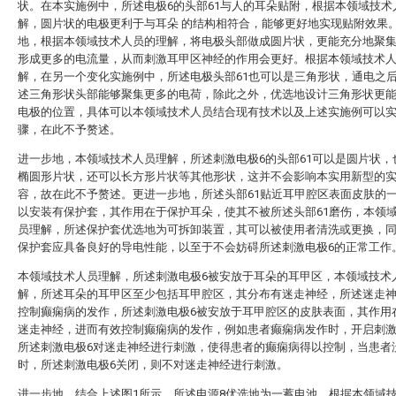
状。在本实施例中，所述电极6的头部61与人的耳朵贴附，根据本领域技术
解，圆片状的电极更利于与耳朵 的结构相符合，能够更好地实现贴附效果
地，根据本领域技术人员的理解，将电极头部做成圆片状，更能充分地聚
形成更多的电流量，从而刺激耳甲区神经的作用会更好。根据本领域技术
解，在另一个变化实施例中，所述电极头部61也可以是三角形状，通电之
述三角形状头部能够聚集更多的电荷，除此之外，优选地设计三角形状更
电极的位置，具体可以本领域技术人员结合现有技术以及上述实施例可以
骤，在此不予赘述。
进一步地，本领域技术人员理解，所述刺激电极6的头部61可以是圆片状，
椭圆形片状，还可以长方形片状等其他形状，这并不会影响本实用新型的
容，故在此不予赘述。更进一步地，所述头部61贴近耳甲腔区表面皮肤的
以安装有保护套，其作用在于保护耳朵，使其不被所述头部61磨伤，本领
员理解，所述保护套优选地为可拆卸装置，其可以被使用者清洗或更换，
保护套应具备良好的导电性能，以至于不会妨碍所述刺激电极6的正常工作
本领域技术人员理解，所述刺激电极6被安放于耳朵的耳甲区，本领域技术
解，所述耳朵的耳甲区至少包括耳甲腔区，其分布有迷走神经，所述迷走
控制癫痫病的发作，所述刺激电极6被安放于耳甲腔区的皮肤表面，其作用
迷走神经，进而有效控制癫痫病的发作，例如患者癫痫病发作时，开启刺激
所述刺激电极6对迷走神经进行刺激，使得患者的癫痫病得以控制，当患者
时，所述刺激电极6关闭，则不对迷走神经进行刺激。
进一步地，结合上述图1所示，所述电源8优选地为一蓄电池。根据本领域