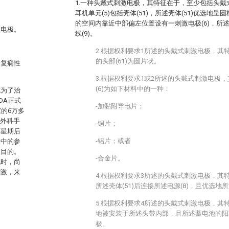
1.一种头戴式刺激电极，其特征在于，至少包括头戴式
耳机单元(5)包括壳体(51)，所述壳体(51)优选地呈
的空间内靠近中部偏左位置设有一刺激电极(6)，所述
激电极。
线(9)。
2.根据权利要求1所述的头戴式刺激电极，其特
的头部(61)为圆片状。
反复痫性
3.根据权利要求1或2所述的头戴式刺激电极
(6)为如下材料中的一种：
成为了治
DA正式
-加黏附导电片；
的6万多
由外科手
-铜片；
两星期后
-铝片；或者
置中的参
的目的。
-合金片。
现时，尚
刺激，来
4.根据权利要求3所述的头戴式刺激电极，其特
所述壳体(51)后连接所述电源(8)，且优选地
5.根据权利要求4所述的头戴式刺激电极，其
地被安装于所述头带内部，且所述蓄电池的阳
极。