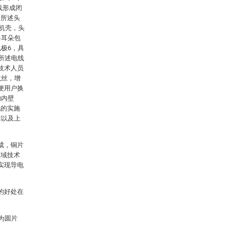
线形成闭
，所述头
耳机壳，头
将耳朵包
极6，具
所述电线
技术人员
龙丝，增
便用户换
的内壁
化的实施
术以及上
成，铜片
领域技术
实现导电
的好处在
。
为圆片