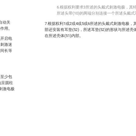
6.根据权利要求3所述的头戴式刺激电极，其特
所述头带(10)的两端分别连接一个所述头戴式
自动关
7.根据权利1或2或4或5或6所述的头戴式刺激电极，
副作用。
部还安装有耳垫(52)，所述耳垫(52)的形状与所述壳
在所述壳体(51)内部。
化开启电
极刺激迷
时间长等
其至少包
地呈圆柱
刺激电极