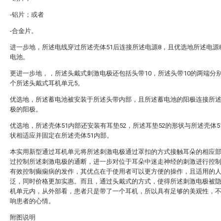
-铝片；或者
-合金片。
进一步地，所述电线穿过所述壳体51后连接所述电源8，且优选地所述电源
电池。
更进一步地，，所述头戴式刺激电极还包括头带10，所述头带10的两端分
个所述头戴式耳机单元5。
优选地，所述蓄电池被安装于所述头带内部，且所述蓄电池的阳极连接所
极的阳极。
优选地，所述壳体51内部还安装有耳垫52，所述耳垫52的形状与所述壳体5
状相适应并固定在所述壳体51内部。
本实用新型通过耳机单元将所述刺激电极通过罩扣的方式接触耳朵的相应
过控制所述刺激电极的通断，进一步对位于耳朵中迷走神经的刺激进行控
有效控制癫痫病的发作，其优点在于使用者可以更方便的操作，且适用的
泛，同时价格更加实惠。而且，通过头戴式的方式，使得所述刺激电极被
机单元内，从外部看，患者只是带了一个耳机，所以具有足够的美观性，
响患者的心情。
附图说明