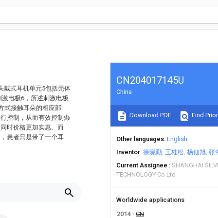
CN204017145U
头戴式耳机单元5包括壳体
China
刺激电极6，所述刺激电极
的方式接触耳朵的相应部
Download PDF
Find Prior
进行控制，从而有效控制癫
，同时价格更加实惠。而
看，患者只是带了一个耳
Other languages
English
Inventor
徐晓勤
王桂松
杨佃旭
张
Current Assignee
SHANGHAI SILV
TECHNOLOGY Co Ltd
Worldwide applications
2014
CN