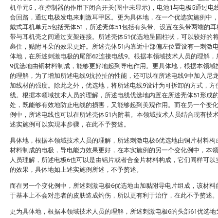
机单元5，在控制器的作用下闭合开关(图中未显示)，电池1与电极5通过电
合回路，通过电极发电来刺激耳甲区。更为具体地，在一个优选实施例中
戴式耳机单元5包括壳体51，所述壳体51包括有头带、设置在头带两端的
带与耳机壳之间通过支架连接。所述壳体51优选地呈圆柱状，可以较好的
裹住，贴附耳朵的效果更好。所述壳体51内靠近中部偏左位置设有一刺激电
体地，在所述刺激电极的尾部62连接电线9。根据本领域技术人员的理解，
9优选地由铜材料制成，能够更好地起到导电作用。更具体地，根据本领域
的理解，为了增加所述电线9抗拉扯的性能，还可以在所述电线9中加入尼
加线材的强度。除此之外，优选地，将所述电线9设计为可拆卸的方式，方
线。根据本领域技术人员的理解，所述电线优选地内置在所述壳体51形成
处，既能够有效地防止电线的损害，又能够起到美观作用。而在另一个变
例中，所述电线也可以在所述壳体51内附着。本领域技术人员结合现有技
述实施例可以实现本步骤，在此不予赘述。
具体地，根据本领域技术人员的理解，所述刺激电极6优选地由铜片材料构
材料制成的电极，导电能力效果更好，在本实施例的另一个变化例中，本
人员理解，所述电极6也可以是由铝片或者合金片材料构成，它们同样可以
的效果，具体地如上述实施例所述，不予赘述。
而在另一个变化例中，所述刺激电极6优选地由加黏附导电片组成，该材料
于基本上不会对患者的皮肤造成灼伤，所以更有利于治疗，在此不予赘述
更为具体地，根据本领域技术人员的理解，所述刺激电极6的头部61优选地