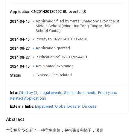
Application CN201420180692.8U events
Application filed by Yantai Shandong Province Si
2014-04-15
Middle School (tsing Hua Tong Fang Middle
School Yantai)
Priority to CN201420180692.8U
2014-04-15
Application granted
2014-08-27
Publication of CN203789443U
2014-08-27
Anticipated expiration
2024-04-15
Expired - Fee Related
Status
Info
Cited by (1)
Legal events
Similar documents
Priority and
Related Applications
External links
Espacenet
Global Dossier
Discuss
Abstract
本实用新型公开了一种学生桌椅，包括课桌和椅子，课桌