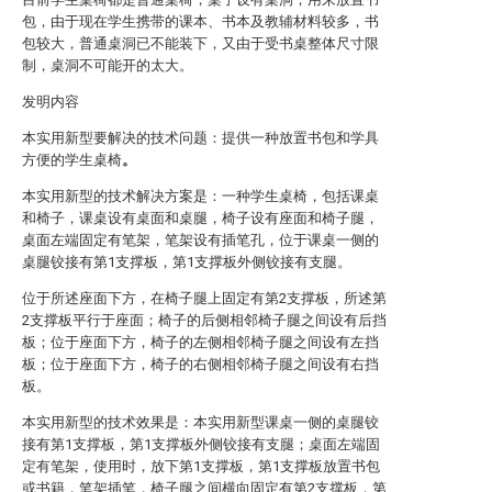
包，由于现在学生携带的课本、书本及教辅材料较多，书
包较大，普通桌洞已不能装下，又由于受书桌整体尺寸限
制，桌洞不可能开的太大。
发明内容
本实用新型要解决的技术问题：提供一种放置书包和学具
方便的学生桌椅
。
本实用新型的技术解决方案是：一种学生桌椅，包括课桌
和椅子，课桌设有桌面和桌腿，椅子设有座面和椅子腿，
桌面左端固定有笔架，笔架设有插笔孔，位于课桌一侧的
桌腿铰接有第1支撑板，第1支撑板外侧铰接有支腿。
位于所述座面下方，在椅子腿上固定有第2支撑板，所述第
2支撑板平行于座面；椅子的后侧相邻椅子腿之间设有后挡
板；位于座面下方，椅子的左侧相邻椅子腿之间设有左挡
板；位于座面下方，椅子的右侧相邻椅子腿之间设有右挡
板。
本实用新型的技术效果是：本实用新型课桌一侧的桌腿铰
接有第1支撑板，第1支撑板外侧铰接有支腿；桌面左端固
定有笔架，使用时，放下第1支撑板，第1支撑板放置书包
或书籍，笔架插笔，椅子腿之间横向固定有第2支撑板，第