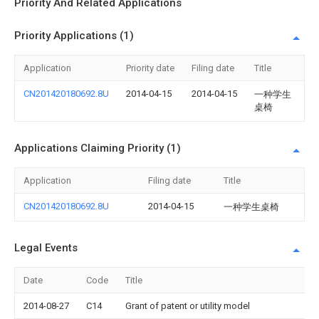
Priority And Related Applications
Priority Applications (1)
Application
Priority date
Filing date
Title
CN201420180692.8U
2014-04-15
2014-04-15
一种学生
桌椅
Applications Claiming Priority (1)
Application
Filing date
Title
CN201420180692.8U
2014-04-15
一种学生桌椅
Legal Events
Date
Code
Title
2014-08-27
C14
Grant of patent or utility model