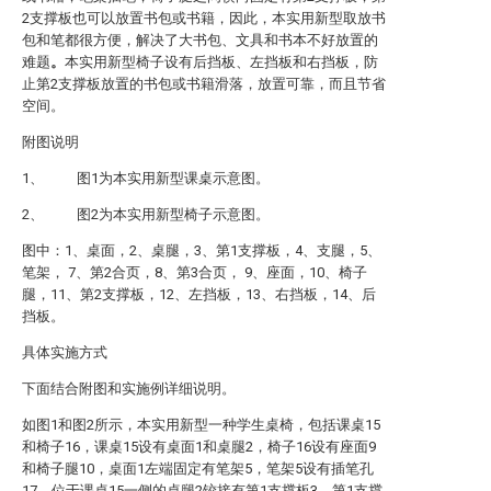
2支撑板也可以放置书包或书籍，因此，本实用新型取放书
包和笔都很方便，解决了大书包、文具和书本不好放置的
难题
。
本实用新型椅子设有后挡板、左挡板和右挡板，防
止第2支撑板放置的书包或书籍滑落，放置可靠，而且节省
空间。
附图说明
1、 图1为本实用新型课桌示意图。
2、 图2为本实用新型椅子示意图。
图中：1、桌面，2、桌腿，3、第1支撑板，4、支腿，5、
笔架， 7、第2合页，8、第3合页， 9、座面，10、椅子
腿，11、第2支撑板，12、左挡板，13、右挡板，14、后
挡板。
具体实施方式
下面结合附图和实施例详细说明。
如图1和图2所示，本实用新型一种学生桌椅，包括课桌15
和椅子16，课桌15设有桌面1和桌腿2，椅子16设有座面9
和椅子腿10，桌面1左端固定有笔架5，笔架5设有插笔孔
17，位于课桌15一侧的桌腿2铰接有第1支撑板3，第1支撑