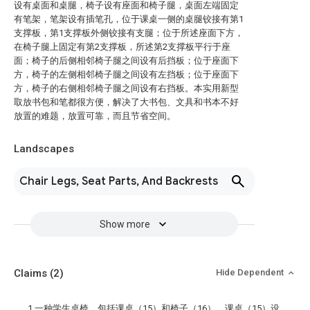
设有桌面和桌腿，椅子设有座面和椅子腿，桌面左端固定
有笔架，笔架设有插笔孔，位于课桌一侧的桌腿铰接有第1
支撑板，第1支撑板外侧铰接有支腿；位于所述座面下方，
在椅子腿上固定有第2支撑板，所述第2支撑板平行于座
面；椅子的后侧相邻椅子腿之间设有后挡板；位于座面下
方，椅子的左侧相邻椅子腿之间设有左挡板；位于座面下
方，椅子的右侧相邻椅子腿之间设有右挡板。本实用新型
取放书包和笔都很方便，解决了大书包、文具和书本不好
放置的难题，放置可靠，而且节省空间。
Landscapes
Chair Legs, Seat Parts, And Backrests
Show more
Claims
(2)
Hide Dependent
1.一种学生桌椅，包括课桌（15）和椅子（16），课桌（15）设