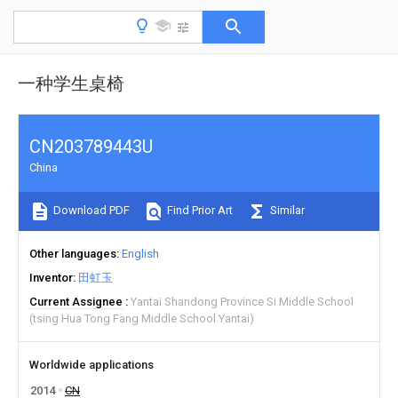
一种学生桌椅
CN203789443U
China
Download PDF
Find Prior Art
Similar
Other languages
English
Inventor
田虹玉
Current Assignee
Yantai Shandong Province Si Middle School
(tsing Hua Tong Fang Middle School Yantai)
Worldwide applications
2014
CN