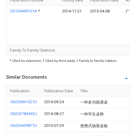
Publication number
Priority date
Publication date
Assi
CN104490101A
*
2014-11-21
2015-04-08
广西
Family To Family Citations
* Cited by examiner, † Cited by third party, ‡ Family to family citation
Similar Documents
Publication
Publication Date
Title
CN203841327U
2014-09-24
一种多功能课桌
CN203789443U
2014-08-27
一种学生桌椅
CN204499877U
2015-07-29
便携式抽屉桌板