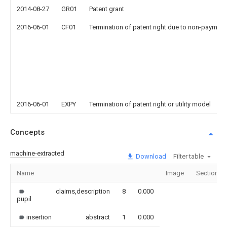
2014-08-27
GR01
Patent grant
2016-06-01
CF01
Termination of patent right due to non-payment
2016-06-01
EXPY
Termination of patent right or utility model
Concepts
machine-extracted
Download
Filter table
Name
Image
Sections
claims,description
8
0.000
pupil
insertion
abstract
1
0.000