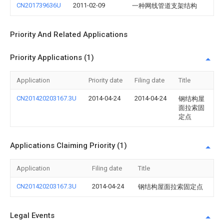
CN201739636U
2011-02-09
一种网线管道支架结构
Priority And Related Applications
Priority Applications (1)
Application
Priority date
Filing date
Title
CN201420203167.3U
2014-04-24
2014-04-24
钢结构屋
面拉索固
定点
Applications Claiming Priority (1)
Application
Filing date
Title
CN201420203167.3U
2014-04-24
钢结构屋面拉索固定点
Legal Events