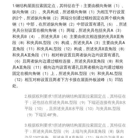
1.钢结构屋面拉索固定点，其特征在于：主要由横向角钢（1）、
纵向角钢（2）、夹具构成，所述横向角钢（1）为相互平行设置
的2个，所述纵向角钢（2）两端分别通过螺栓固定在两个横向角
钢（1）中部，在所述纵向角钢（2）中部设置有通孔（6），所述
夹具分别设置在横向角钢（1）两端，所述夹具包括夹具A（3）
和夹具B（4），所述夹具B（4）主要由依次相连接的夹具B直角
段（8）和夹具BL型段（9）构成，所述夹具A（3）主要由夹具A
直角段（11）和夹具AL型段（12）构成，所述夹具B直角段（8）
和夹具A直角段（11）相对称设置且两者纵向边均设置有通孔
（6）且两者纵向边通过螺栓连接，所述夹具B直角段（8）和夹
具A直角段（11）横向边均设置有通孔且两者横向边均通过螺栓
固定在横向角钢（1）上，所述夹具BL型段（9）和夹具AL型段
（12）相互对称设置且两者下方卡接在屋面外板波峰（5）凹陷
处。
2.根据权利要求1所述的钢结构屋面拉索固定点，其特征在
于：还包括在所述夹具BL型段（9）下端还连接有夹具B水
平段（10），且所述夹具B水平段（10）与夹具BL型段
（9）下端呈48°角。
3.根据权利要求1所述的钢结构屋面拉索固定点，其特征在
于：所述夹具BL型段（9）上端与夹具B直角段（8）纵向
边呈130°夹角，所述夹具A直角段（11）纵向边与夹具AL