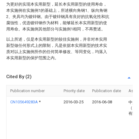
为更好的实现本实用新型，延长本实用新型的使用寿命，
本实施例在实施例1的基础上，所述横向角钢1、纵向角钢
2、夹具均为镀锌钢。由于镀锌钢具有良好的抗氧化性和抗
腐蚀性，优选镀锌钢作为材料，能够延长本实用新型的使
用寿命。本实施例其他部分与实施例1相同，不再赘述。
以上所述，仅是本实用新型的较佳实施例，并非对本实用
新型做任何形式上的限制，凡是依据本实用新型的技术实
质对以上实施例所作的任何简单修改、等同变化，均落入
本实用新型的保护范围之内。
Cited By (2)
Publication number
Priority date
Publication date
Assi
CN105649283A
*
2016-03-25
2016-06-08
中兴
（天
有限