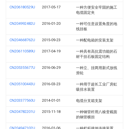
CN206180529U
2017-05-17
一种方便安全牢固的施工
电缆固定夹
CN204992482U
2016-01-20
一种可任意设置角度的地
线挂板
CN204668762U
2015-09-23
一种配电箱的安装支架
CN206110589U
2017-04-19
一种具有高抗震功能的石
材干挂石板固定结构
CN205355677U
2016-06-29
一种立、挂两用新式放线
滑轮
CN205100443U
2016-03-23
一种用于超长工业厂房虹
吸排水装置
CN203377560U
2014-01-01
电缆分支箱支架
CN204782201U
2015-11-18
一种钢管杆用八棱变截面
的钢管横担
CN204947102U
2016-01-06
一种栏杆接地连接装置