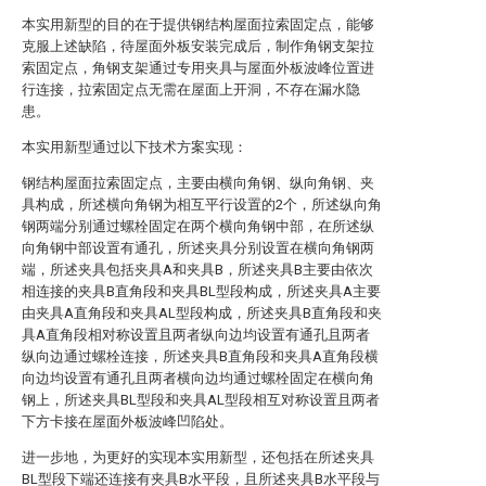
本实用新型的目的在于提供钢结构屋面拉索固定点，能够
克服上述缺陷，待屋面外板安装完成后，制作角钢支架拉
索固定点，角钢支架通过专用夹具与屋面外板波峰位置进
行连接，拉索固定点无需在屋面上开洞，不存在漏水隐
患。
本实用新型通过以下技术方案实现：
钢结构屋面拉索固定点，主要由横向角钢、纵向角钢、夹
具构成，所述横向角钢为相互平行设置的2个，所述纵向角
钢两端分别通过螺栓固定在两个横向角钢中部，在所述纵
向角钢中部设置有通孔，所述夹具分别设置在横向角钢两
端，所述夹具包括夹具A和夹具B，所述夹具B主要由依次
相连接的夹具B直角段和夹具BL型段构成，所述夹具A主要
由夹具A直角段和夹具AL型段构成，所述夹具B直角段和夹
具A直角段相对称设置且两者纵向边均设置有通孔且两者
纵向边通过螺栓连接，所述夹具B直角段和夹具A直角段横
向边均设置有通孔且两者横向边均通过螺栓固定在横向角
钢上，所述夹具BL型段和夹具AL型段相互对称设置且两者
下方卡接在屋面外板波峰凹陷处。
进一步地，为更好的实现本实用新型，还包括在所述夹具
BL型段下端还连接有夹具B水平段，且所述夹具B水平段与