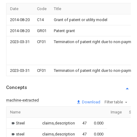
Date
Code
Title
2014-08-20
C14
Grant of patent or utility model
2014-08-20
GR01
Patent grant
2023-03-31
CF01
Termination of patent right due to non-payment
2023-03-31
CF01
Termination of patent right due to non-payment
Concepts
machine-extracted
Download
Filter table
Name
Image
Sect
Steel
claims,description
47
0.000
steel
claims,description
47
0.000