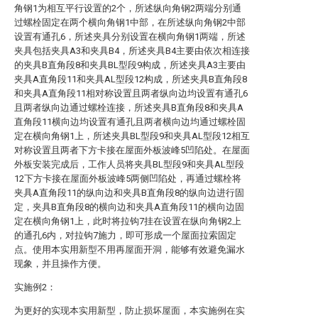
角钢1为相互平行设置的2个，所述纵向角钢2两端分别通
过螺栓固定在两个横向角钢1中部，在所述纵向角钢2中部
设置有通孔6，所述夹具分别设置在横向角钢1两端，所述
夹具包括夹具A3和夹具B4，所述夹具B4主要由依次相连接
的夹具B直角段8和夹具BL型段9构成，所述夹具A3主要由
夹具A直角段11和夹具AL型段12构成，所述夹具B直角段8
和夹具A直角段11相对称设置且两者纵向边均设置有通孔6
且两者纵向边通过螺栓连接，所述夹具B直角段8和夹具A
直角段11横向边均设置有通孔且两者横向边均通过螺栓固
定在横向角钢1上，所述夹具BL型段9和夹具AL型段12相互
对称设置且两者下方卡接在屋面外板波峰5凹陷处。在屋面
外板安装完成后，工作人员将夹具BL型段9和夹具AL型段
12下方卡接在屋面外板波峰5两侧凹陷处，再通过螺栓将
夹具A直角段11的纵向边和夹具B直角段8的纵向边进行固
定，夹具B直角段8的横向边和夹具A直角段11的横向边固
定在横向角钢1上，此时将拉钩7挂在设置在纵向角钢2上
的通孔6内，对拉钩7施力，即可形成一个屋面拉索固定
点。使用本实用新型不用再屋面开洞，能够有效避免漏水
现象，并且操作方便。
实施例2：
为更好的实现本实用新型，防止损坏屋面，本实施例在实