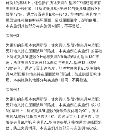
施例1的基础上，还包括在所述夹具BL型段9下端还连接有
夹具B水平段10，且所述夹具B水平段10与夹具BL型段9下
端呈48°角。通过设置夹具B水平段10，能够防止夹具在与
屋面波峰相接触时损坏屋面，造成屋面漏水，影响使用。
本实施例其他部分与实施例1相同，不再赘述。
实施例3：
为更好的实现本实用新型，使夹具BL型段9和夹具AL型段
更好地夹持在屋面波峰凹陷处，本实施例在实施例1的基础
上所述夹具BL型段9上端与夹具B直角段8纵向边呈130°夹
角，所述夹具A直角段11纵向边与夹具AL型段12上端呈
130°夹角。通过设置上述角度，能够方便夹具BL型段和夹
具AL型段更好地夹持在屋面波峰凹陷处，防止脱落影响使
用。本实施例其他部分与实施例1相同，不再赘述。
实施例4：
为更好的实现本实用新型，使夹具BL型段9和夹具AL型段
更好地夹持在屋面波峰凹陷处，本实施例在实施例1或2或
3的基础上，所述夹具BL型段9折弯角度优选为90°，所述
夹具AL型段12折弯角度为48°。通过设置为上述角度，能
够使夹具BL型段和夹具AL型段更好地卡接在屋面波峰凹陷
处，防止夹具滑落。本实施例其他部分与实施例1或2或3