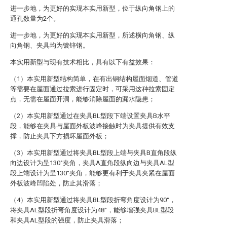
进一步地，为更好的实现本实用新型，位于纵向角钢上的
通孔数量为2个。
进一步地，为更好的实现本实用新型，所述横向角钢、纵
向角钢、夹具均为镀锌钢。
本实用新型与现有技术相比，具有以下有益效果：
（1）本实用新型结构简单，在有出钢结构屋面烟道、管道
等需要在屋面通过拉索进行固定时，可采用这种拉索固定
点，无需在屋面开洞，能够消除屋面的漏水隐患；
（2）本实用新型通过在夹具BL型段下端设置夹具B水平
段，能够在夹具与屋面外板波峰接触时为夹具提供有效支
撑，防止夹具下方损坏屋面外板；
（3）本实用新型通过将夹具BL型段上端与夹具B直角段纵
向边设计为呈130°夹角，夹具A直角段纵向边与夹具AL型
段上端设计为呈130°夹角，能够更有利于夹具夹紧在屋面
外板波峰凹陷处，防止其滑落；
（4）本实用新型通过将夹具BL型段折弯角度设计为90°，
将夹具AL型段折弯角度设计为48°，能够增强夹具BL型段
和夹具AL型段的强度，防止夹具滑落；