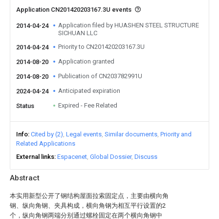
Application CN201420203167.3U events
Application filed by HUASHEN STEEL STRUCTURE
2014-04-24
SICHUAN LLC
Priority to CN201420203167.3U
2014-04-24
Application granted
2014-08-20
Publication of CN203782991U
2014-08-20
Anticipated expiration
2024-04-24
Expired - Fee Related
Status
Info
Cited by (2)
Legal events
Similar documents
Priority and
Related Applications
External links
Espacenet
Global Dossier
Discuss
Abstract
本实用新型公开了钢结构屋面拉索固定点，主要由横向角
钢、纵向角钢、夹具构成，横向角钢为相互平行设置的2
个，纵向角钢两端分别通过螺栓固定在两个横向角钢中