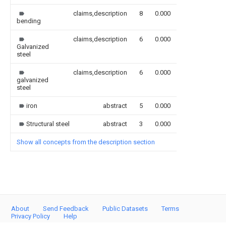
claims,description
8
0.000
bending
claims,description
6
0.000
Galvanized
steel
claims,description
6
0.000
galvanized
steel
iron
abstract
5
0.000
Structural steel
abstract
3
0.000
Show all concepts from the description section
About
Send Feedback
Public Datasets
Terms
Privacy Policy
Help