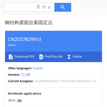
钢结构屋面拉索固定点
CN203782991U
China
Download PDF
Find Prior Art
Similar
Other languages
English
Inventor
王少麒
Current Assignee
HUASHEN STEEL STRUCTURE SICHUAN LLC
Worldwide applications
2014
CN