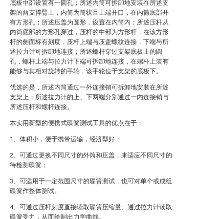
底板中部设置有一圆孔；所述内筒可拆卸地安装在所述支
架的两支撑臂上，内筒为筒状且上端开口，在内筒底部开
有方形孔；所述压盖为圆形，设置在内筒内；所述压杆从
内筒底部的方形孔穿过，压杆的中部为方形杆，在该方形
杆的侧面标有刻度，压杆上端与压盖螺纹连接，下端与所
述拉力计可拆卸地连接；所述螺杆穿过支架底板上的圆
孔，螺杆上端与拉力计下端可拆卸地连接，在螺杆上装有
能够与其相对旋转的手轮，该手轮位于支架的底板下。
优选的是，所述内筒通过一外连接销可拆卸地安装在所述
支架上；所述拉力计的上、下两端分别通过一内连接销与
所述压杆和螺杆连接。
本实用新型的便携式碟簧测试工具的优点在于：
1、体积小，便于携带运输，经济型好；
2、可通过更换不同尺寸的外筒和压盖，来适应不同尺寸的
待检测碟簧；
3、可适用于一定范围尺寸的碟簧测试，也可对单个或成组
碟簧作整体测试。
4、可通过压杆刻度直接读取碟簧压缩量、通过拉力计读取
碟簧受力，从而绘制出力学曲线。