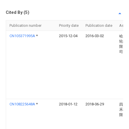
Cited By (5)
Publication number
Priority date
Publication date
Assi
CN105371995A
*
2015-12-04
2016-03-02
哈尔
轮机
限责
司
CN108225648A
*
2018-01-12
2018-06-29
四川
禾机
限公