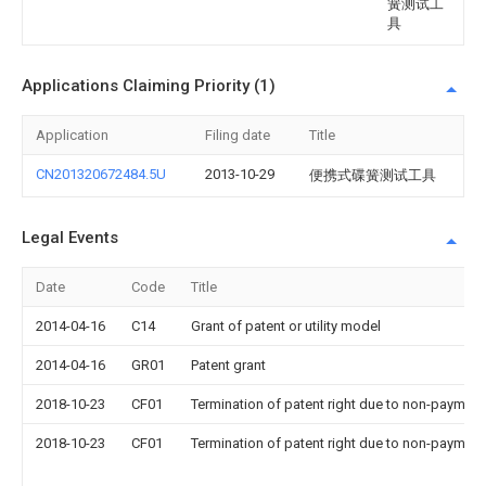
簧测试工
具
Applications Claiming Priority (1)
Application
Filing date
Title
CN201320672484.5U
2013-10-29
便携式碟簧测试工具
Legal Events
Date
Code
Title
2014-04-16
C14
Grant of patent or utility model
2014-04-16
GR01
Patent grant
2018-10-23
CF01
Termination of patent right due to non-payment
2018-10-23
CF01
Termination of patent right due to non-payment