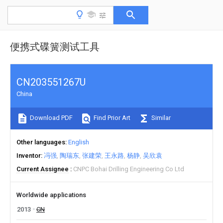
便携式碟簧测试工具
CN203551267U
China
Download PDF
Find Prior Art
Similar
Other languages
English
Inventor
冯强
陶瑞东
张建荣
王永路
杨静
吴欣袁
Current Assignee
CNPC Bohai Drilling Engineering Co Ltd
Worldwide applications
2013
CN