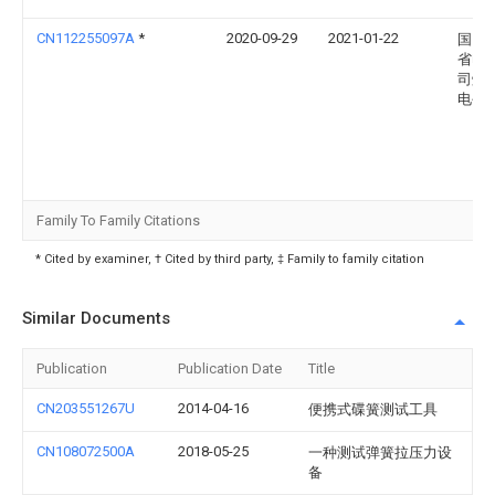
CN112255097A
*
2020-09-29
2021-01-22
国网
省电
司烟
电公
Family To Family Citations
* Cited by examiner, † Cited by third party, ‡ Family to family citation
Similar Documents
Publication
Publication Date
Title
CN203551267U
2014-04-16
便携式碟簧测试工具
CN108072500A
2018-05-25
一种测试弹簧拉压力设
备