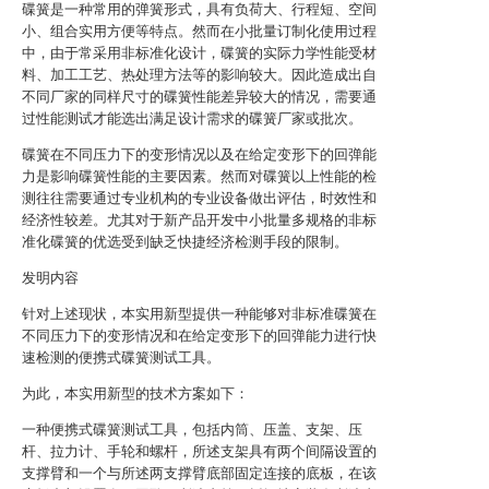
碟簧是一种常用的弹簧形式，具有负荷大、行程短、空间
小、组合实用方便等特点。然而在小批量订制化使用过程
中，由于常采用非标准化设计，碟簧的实际力学性能受材
料、加工工艺、热处理方法等的影响较大。因此造成出自
不同厂家的同样尺寸的碟簧性能差异较大的情况，需要通
过性能测试才能选出满足设计需求的碟簧厂家或批次。
碟簧在不同压力下的变形情况以及在给定变形下的回弹能
力是影响碟簧性能的主要因素。然而对碟簧以上性能的检
测往往需要通过专业机构的专业设备做出评估，时效性和
经济性较差。尤其对于新产品开发中小批量多规格的非标
准化碟簧的优选受到缺乏快捷经济检测手段的限制。
发明内容
针对上述现状，本实用新型提供一种能够对非标准碟簧在
不同压力下的变形情况和在给定变形下的回弹能力进行快
速检测的便携式碟簧测试工具。
为此，本实用新型的技术方案如下：
一种便携式碟簧测试工具，包括内筒、压盖、支架、压
杆、拉力计、手轮和螺杆，所述支架具有两个间隔设置的
支撑臂和一个与所述两支撑臂底部固定连接的底板，在该