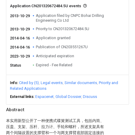
Application CN201320672484.5U events
Application filed by CNPC Bohai Drilling
2013-10-29
Engineering Co Ltd
Priority to CN201320672484.5U
2013-10-29
Application granted
2014-04-16
Publication of CN203551267U
2014-04-16
Anticipated expiration
2023-10-29
Expired - Fee Related
Status
Info
Cited by (5)
Legal events
Similar documents
Priority and
Related Applications
External links
Espacenet
Global Dossier
Discuss
Abstract
本实用新型公开了一种便携式碟簧测试工具，包括内筒、
压盖、支架、压杆、拉力计、手轮和螺杆，所述支架具有
两个间隔设置的支撑臂和一个与两支撑臂底部固定连接的