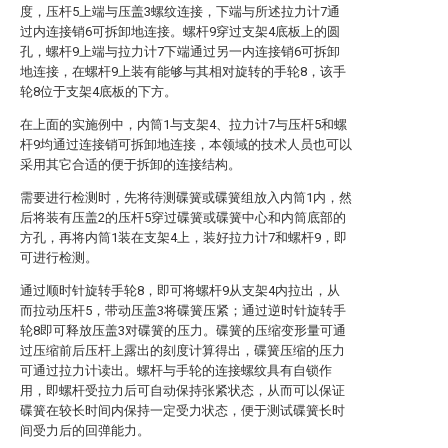
度，压杆5上端与压盖3螺纹连接，下端与所述拉力计7通
过内连接销6可拆卸地连接。螺杆9穿过支架4底板上的圆
孔，螺杆9上端与拉力计7下端通过另一内连接销6可拆卸
地连接，在螺杆9上装有能够与其相对旋转的手轮8，该手
轮8位于支架4底板的下方。
在上面的实施例中，内筒1与支架4、拉力计7与压杆5和螺
杆9均通过连接销可拆卸地连接，本领域的技术人员也可以
采用其它合适的便于拆卸的连接结构。
需要进行检测时，先将待测碟簧或碟簧组放入内筒1内，然
后将装有压盖2的压杆5穿过碟簧或碟簧中心和内筒底部的
方孔，再将内筒1装在支架4上，装好拉力计7和螺杆9，即
可进行检测。
通过顺时针旋转手轮8，即可将螺杆9从支架4内拉出，从
而拉动压杆5，带动压盖3将碟簧压紧；通过逆时针旋转手
轮8即可释放压盖3对碟簧的压力。碟簧的压缩变形量可通
过压缩前后压杆上露出的刻度计算得出，碟簧压缩的压力
可通过拉力计读出。螺杆与手轮的连接螺纹具有自锁作
用，即螺杆受拉力后可自动保持张紧状态，从而可以保证
碟簧在较长时间内保持一定受力状态，便于测试碟簧长时
间受力后的回弹能力。