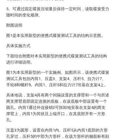
5、可通过固定碟簧压缩量后保持一定时间，读取碟簧受力
随时间的变化规律。
附图说明
图1是本实用新型的便携式碟簧测试工具的结构示意图。
具体实施方式
下面结合附图对本实用新型的便携式碟簧测试工具的结构
进行详细说明。
图1为本实用新型的一个实施例。如图所示，该便携式碟簧
测试工具包括内筒1、压盖3、支架4、压杆5、拉力计7、
手轮8和螺杆9。内筒1、压杆5和拉力计7吊装在支架4上。
具体地说，支架4具有两个间隔设置的支撑臂和一个与所述
两支撑臂底部固定连接的底板，在该底板中部设置有一个
圆孔。内筒1通过外连接销2可拆卸地安装在支架4的两支
撑臂上，内筒1为筒状且上端开口，在其底部开有一方形
孔。
压盖3为圆形，设置在内筒1内。压杆5从内筒1底部的方形
孔穿过，压杆5的中部为方形杆，在该方形杆的侧面标有刻