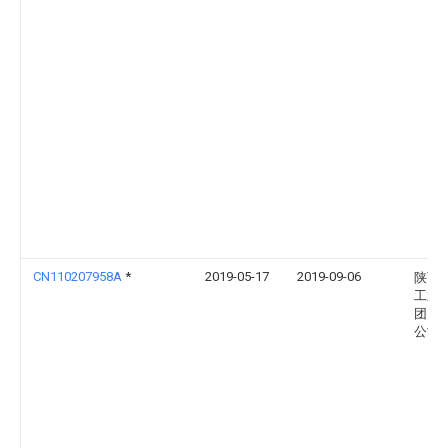
CN110207958A
*
2019-05-17
2019-09-06
陕西
工业
团）
公司