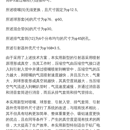
筒B-3通过螺栓(7)连接即可。
所述喷嘴(5)无须更换，且尺寸固定为φ12.5。
所述球形套(4)的尺寸为φ76、φ60。
所述混合管(6)的尺寸为φ30。
所述排气套筒(12)为6个分布均匀的尺寸为φ45的孔。
所述引射器外壳尺寸为φ168×3.5。
由于采用了上述技术方案，本实用新型的引射器采用喷射
原理形成真空，当其工作时，压缩空气由压缩空气接口进
入到引射入管中并通过喷嘴喷射到喇管中，压缩空气的压
力越大，则喷嘴的气流喷射速度越快，并且压力大，气量
大，则球形套形成真空就越快，其真空度就越大，当压缩
空气气流进入到喇叭管时，气流速度减慢，并通过消音器
和消音套筒进行消音，而后从排气套筒和排气管排出。
本实用新型对喷嘴、球形套、引射入管、排气套筒、引射
器外壳等部件尺寸进行了系统的改进，与现有技术相比，
其不但具有结构更加简单、整体重量更小、吸铝速度更快
的优点，且在同等条件下，产生的真空度是现有技术的两
倍，大大提高了生产效率。本实用新型特别适合于铝厂电