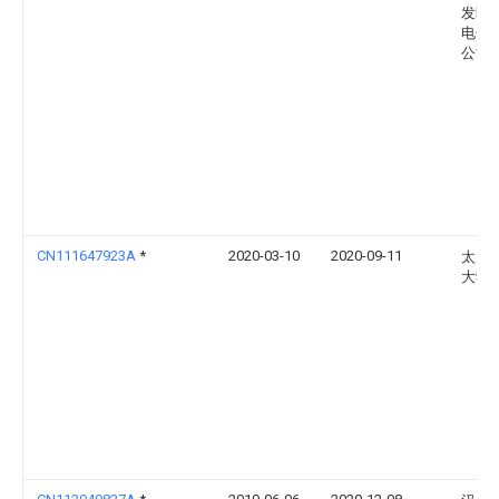
发区
电子
公司
CN111647923A
*
2020-03-10
2020-09-11
太原
大学