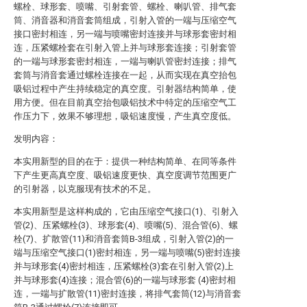
螺栓、球形套、喷嘴、引射套管、螺栓、喇叭管、排气套
筒、消音器和消音套筒组成，引射入管的一端与压缩空气
接口密封相连，另一端与喷嘴密封连接并与球形套密封相
连，压紧螺栓套在引射入管上并与球形套连接；引射套管
的一端与球形套密封相连，一端与喇叭管密封连接；排气
套筒与消音套通过螺栓连接在一起，从而实现在真空抬包
吸铝过程中产生持续稳定的真空度。引射器结构简单，使
用方便。但在目前真空抬包吸铝技术中特定的压缩空气工
作压力下，效果不够理想，吸铝速度慢，产生真空度低。
发明内容：
本实用新型的目的在于：提供一种结构简单、在同等条件
下产生更高真空度、吸铝速度更快、真空度调节范围更广
的引射器，以克服现有技术的不足。
本实用新型是这样构成的，它由压缩空气接口(1)、引射入
管(2)、压紧螺栓(3)、球形套(4)、喷嘴(5)、混合管(6)、螺
栓(7)、扩散管(11)和消音套筒B-3组成，引射入管(2)的一
端与压缩空气接口(1)密封相连，另一端与喷嘴(5)密封连接
并与球形套(4)密封相连，压紧螺栓(3)套在引射入管(2)上
并与球形套(4)连接；混合管(6)的一端与球形套 (4)密封相
连，一端与扩散管(11)密封连接，将排气套筒(12)与消音套