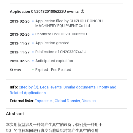
Application CN2013201006222U events
Application filed by GUIZHOU DONGRU
2013-02-26
MACHINERY EQUIPMENT Co Ltd
Priority to CN2013201006222U
2013-02-26
Application granted
2013-11-27
Publication of CN203307441U
2013-11-27
Anticipated expiration
2023-02-26
Expired - Fee Related
Status
Info
Cited by (3)
Legal events
Similar documents
Priority and
Related Applications
External links
Espacenet
Global Dossier
Discuss
Abstract
本实用新型涉及一种能产生真空的设备，特别是一种用于
铝厂的电解车间进行真空台胞吸铝时能产生真空的引射