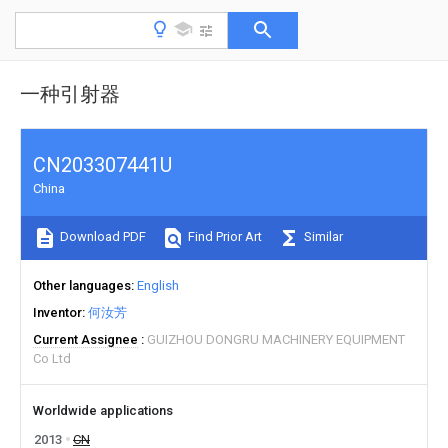
一种引射器
CN203307441U
China
Download PDF
Find Prior Art
Similar
Other languages
English
Inventor
何汝芳
Current Assignee
GUIZHOU DONGRU MACHINERY EQUIPMENT
Co Ltd
Worldwide applications
2013
CN