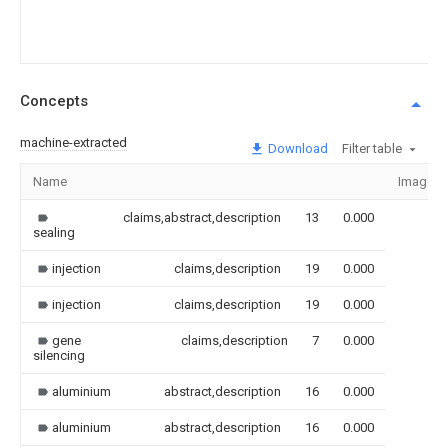
Concepts
machine-extracted
Download
Filter table
Name
Image
claims,abstract,description
13
0.000
sealing
injection
claims,description
19
0.000
injection
claims,description
19
0.000
gene
claims,description
7
0.000
silencing
aluminium
abstract,description
16
0.000
aluminium
abstract,description
16
0.000