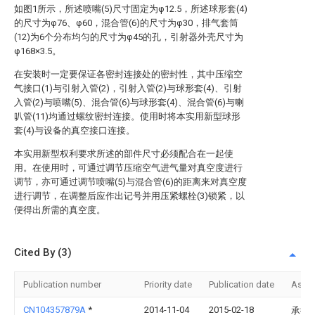
如图1所示，所述喷嘴(5)尺寸固定为φ12.5，所述球形套(4)
的尺寸为φ76、φ60，混合管(6)的尺寸为φ30，排气套筒
(12)为6个分布均匀的尺寸为φ45的孔，引射器外壳尺寸为
φ168×3.5。
在安装时一定要保证各密封连接处的密封性，其中压缩空
气接口(1)与引射入管(2)，引射入管(2)与球形套(4)、引射
入管(2)与喷嘴(5)、混合管(6)与球形套(4)、混合管(6)与喇
叭管(11)均通过螺纹密封连接。使用时将本实用新型球形
套(4)与设备的真空接口连接。
本实用新型权利要求所述的部件尺寸必须配合在一起使
用。在使用时，可通过调节压缩空气进气量对真空度进行
调节，亦可通过调节喷嘴(5)与混合管(6)的距离来对真空度
进行调节，在调整后应作出记号并用压紧螺栓(3)锁紧，以
便得出所需的真空度。
Cited By (3)
Publication number
Priority date
Publication date
Assi
CN104357879A
*
2014-11-04
2015-02-18
承德