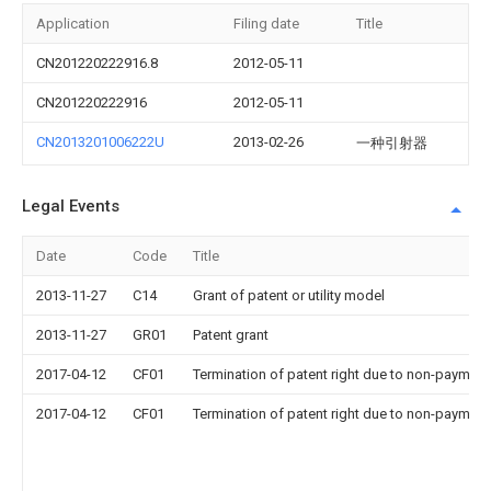
Application
Filing date
Title
CN201220222916.8
2012-05-11
CN201220222916
2012-05-11
CN2013201006222U
2013-02-26
一种引射器
Legal Events
Date
Code
Title
2013-11-27
C14
Grant of patent or utility model
2013-11-27
GR01
Patent grant
2017-04-12
CF01
Termination of patent right due to non-payment
2017-04-12
CF01
Termination of patent right due to non-payment