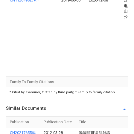
CN112049827A
*
2019-06-06
2020-12-08
汉达
电子(
山)有
公司
Family To Family Citations
* Cited by examiner, † Cited by third party, ‡ Family to family citation
Similar Documents
Publication
Publication Date
Title
CN202176556U
2012-03-28
喉嘴距可调引射器