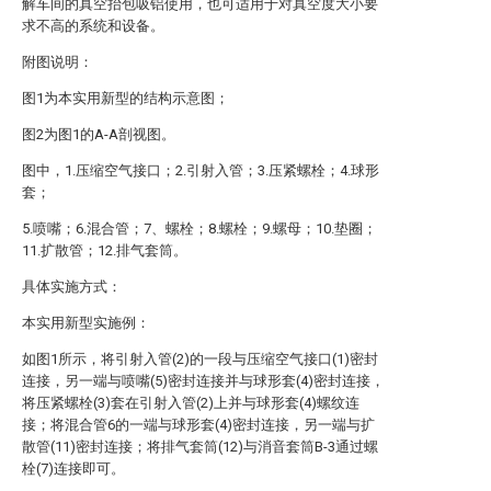
解车间的真空抬包吸铝使用，也可适用于对真空度大小要
求不高的系统和设备。
附图说明：
图1为本实用新型的结构示意图；
图2为图1的A-A剖视图。
图中，1.压缩空气接口；2.引射入管；3.压紧螺栓；4.球形
套；
5.喷嘴；6.混合管；7、螺栓；8.螺栓；9.螺母；10.垫圈；
11.扩散管；12.排气套筒。
具体实施方式：
本实用新型实施例：
如图1所示，将引射入管(2)的一段与压缩空气接口(1)密封
连接，另一端与喷嘴(5)密封连接并与球形套(4)密封连接，
将压紧螺栓(3)套在引射入管(2)上并与球形套(4)螺纹连
接；将混合管6的一端与球形套(4)密封连接，另一端与扩
散管(11)密封连接；将排气套筒(12)与消音套筒B-3通过螺
栓(7)连接即可。