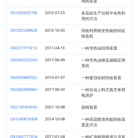
用的装置
CN102020276B
2012-07-25
多晶硅生产过程中余热利
用的方法
CN102228962B
2013-10-30
回收利用相变热能的铝锭
铸造机
CN201791521U
2011-04-13
一种导热油回用装置
CN206235226U
2017-06-09
一种导热油熔盐储能应用
系统
CN204080052U
2015-01-07
一种废旧铝材回收装置
CN206289286U
2017-06-30
一种自动上料式真空单臂
电渣炉
CN214349434U
2021-10-08
脱蜡装置
CN104087690A
2014-10-08
一种高温熔渣热能回收装
置及方法
CN106277741A
2017-01-04
一种矿渣棉用熔渣引流装