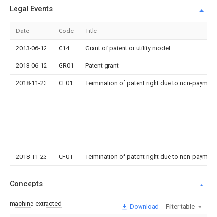
Legal Events
Date
Code
Title
2013-06-12
C14
Grant of patent or utility model
2013-06-12
GR01
Patent grant
2018-11-23
CF01
Termination of patent right due to non-payment
2018-11-23
CF01
Termination of patent right due to non-payment
Concepts
machine-extracted
Download
Filter table