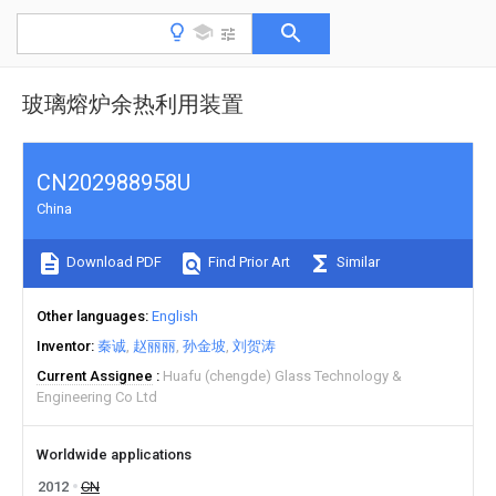
玻璃熔炉余热利用装置
CN202988958U
China
Download PDF
Find Prior Art
Similar
Other languages
English
Inventor
秦诚
赵丽丽
孙金坡
刘贺涛
Current Assignee
Huafu (chengde) Glass Technology &
Engineering Co Ltd
Worldwide applications
2012
CN