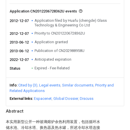
Application CN2012206728362U events
Application filed by Huafu (chengde) Glass
2012-12-07
Technology & Engineering Co Ltd
Priority to CN2012206728362U
2012-12-07
Application granted
2013-06-12
Publication of CN202988958U
2013-06-12
Anticipated expiration
2022-12-07
Expired - Fee Related
Status
Info
Cited by (3)
Legal events
Similar documents
Priority and
Related Applications
External links
Espacenet
Global Dossier
Discuss
Abstract
本实用新型公开一种玻璃熔炉余热利用装置，包括循环水
储水池、冷却水塔、换热器及热水罐，所述冷却水塔连接