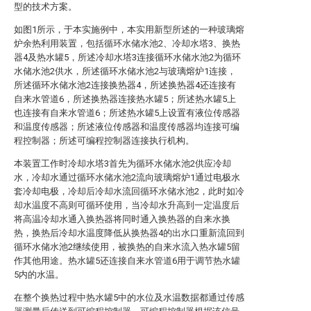
型的技术方案。
如图1所示，于本实施例中，本实用新型所述的一种玻璃熔
炉余热利用装置，包括循环水储水池2、冷却水塔3、换热
器4及热水罐5，所述冷却水塔3连接循环水储水池2为循环
水储水池2供水，所述循环水储水池2与玻璃熔炉1连接，
所述循环水储水池2连接换热器4，所述换热器4还连接有
自来水管道6，所述换热器连接热水罐5；所述热水罐5上
也连接有自来水管道6；所述热水罐5上设置有液位传感器
和温度传感器；所述液位传感器和温度传感器均连接可编
程控制器；所述可编程控制器连接执行机构。
本装置工作时冷却水塔3首先为循环水储水池2供应冷却
水，冷却水通过循环水储水池2流向玻璃熔炉1通过电极水
套冷却电极，冷却后冷却水流回循环水储水池2，此时如冷
却水温度不高则可循环使用，当冷却水升高到一定温度后
将高温冷却水通入换热器将同时通入换热器的自来水换
热，换热后冷却水温度降低从换热器4的出水口重新流回到
循环水储水池2继续使用，被换热的自来水流入热水罐5留
作其他用途。热水罐5还连接自来水管道6用于调节热水罐
5内的水温。
在整个换热过程中热水罐5中的水位及水温数据都通过传感