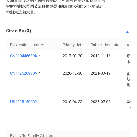
器测量后传送到可编程控制器，可编程控制器根据该信号
实时控制水泵调节流经换热器4的冷却水和自来水的流速，
控制水温和水量。
Cited By (3)
Publication number
Priority date
Publication date
Assi
CN110446689A
*
2017-03-20
2019-11-12
康宁
限公
CN112520980A
*
2020-12-30
2021-03-19
衡阳
玻璃
司
US12351504B2
2018-06-22
2025-07-08
Corni
Incor
Family To Family Citations