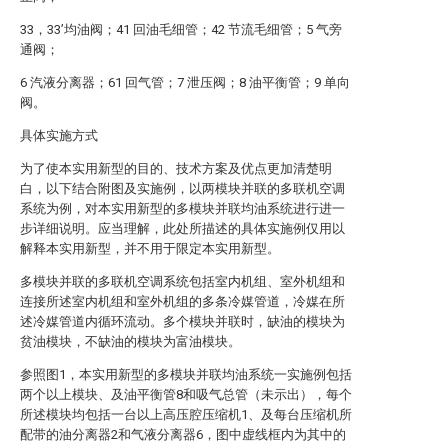
33，33’均油阀；41 回油毛细管；42 节流毛细管；5 气旁
通阀；
6 汽液分离器；61 回气管；7 泄压阀；8 油平衡管；9 单向
阀。
具体实施方式
为了使本实用新型的目的、技术方案及优点更加清楚明
白，以下结合附图及实施例，以两模块并联的多联机空调
系统为例，对本实用新型的多模块并联均油系统进行进一
步详细说明。应当理解，此处所描述的具体实施例仅用以
解释本实用新型，并不用于限定本实用新型。
多模块并联的多联机空调系统包括室内机组、室外机组和
连接所述室内机组和室外机组的多条冷媒管道，冷媒在所
述冷媒管道内循环流动。多个模块并联时，缺油的模块为
贫油模块，不缺油的模块为富油模块。
参照图1，本实用新型的多模块并联均油系统一实施例包括
两个以上模块、及油平衡管8和吸气总管（未示出），每个
所述模块均包括一台以上高压腔压缩机1、及每台压缩机所
配带的油分离器2和气液分离器6，图中虚线框内为其中的