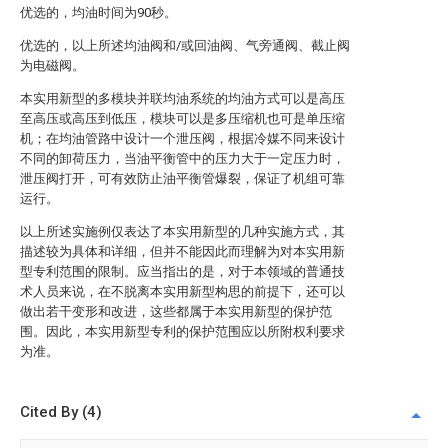
优选的，均油时间为90秒。
优选的，以上所述均油阀和/或回油阀、气旁通阀、截止阀
为电磁阀。
本实用新型的多模块并联均油系统的均油方式可以是高压
至高压或高压到低压，模块可以是多压缩机也可是单压缩
机；在均油管路中设计一个泄压阀，根据冷媒不同来设计
不同的卸荷压力，当油平衡管中的压力大于一定压力时，
泄压阀打开，可有效防止油平衡管爆裂，保证了机组可靠
运行。
以上所述实施例仅表达了本实用新型的几种实施方式，其
描述较为具体和详细，但并不能因此而理解为对本实用新
型专利范围的限制。应当指出的是，对于本领域的普通技
术人员来说，在不脱离本实用新型构思的前提下，还可以
做出若干变形和改进，这些都属于本实用新型的保护范
围。因此，本实用新型专利的保护范围应以所附权利要求
为准。
Cited By (4)