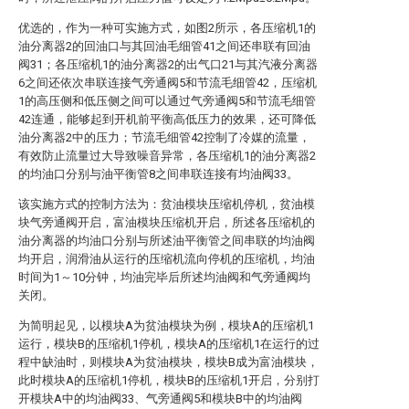
优选的，作为一种可实施方式，如图2所示，各压缩机1的
油分离器2的回油口与其回油毛细管41之间还串联有回油
阀31；各压缩机1的油分离器2的出气口21与其汽液分离器
6之间还依次串联连接气旁通阀5和节流毛细管42，压缩机
1的高压侧和低压侧之间可以通过气旁通阀5和节流毛细管
42连通，能够起到开机前平衡高低压力的效果，还可降低
油分离器2中的压力；节流毛细管42控制了冷媒的流量，
有效防止流量过大导致噪音异常，各压缩机1的油分离器2
的均油口分别与油平衡管8之间串联连接有均油阀33。
该实施方式的控制方法为：贫油模块压缩机停机，贫油模
块气旁通阀开启，富油模块压缩机开启，所述各压缩机的
油分离器的均油口分别与所述油平衡管之间串联的均油阀
均开启，润滑油从运行的压缩机流向停机的压缩机，均油
时间为1～10分钟，均油完毕后所述均油阀和气旁通阀均
关闭。
为简明起见，以模块A为贫油模块为例，模块A的压缩机1
运行，模块B的压缩机1停机，模块A的压缩机1在运行的过
程中缺油时，则模块A为贫油模块，模块B成为富油模块，
此时模块A的压缩机1停机，模块B的压缩机1开启，分别打
开模块A中的均油阀33、气旁通阀5和模块B中的均油阀