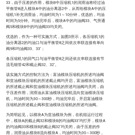
33，由于压差的作用，模块B中压缩机1的润滑油将经过油
平衡管8进入模块A中的油分离器2中，从而给模块A中的压
缩机1补充润滑油，均油时间为1～10分钟，优选的，均油
时间为5分钟。均油完毕后，模块A中的均油阀33、气旁通
阀5和模块B中的均油阀33均关闭。
优选的，作为一种可实施方式，如图3所示，各压缩机1的
油分离器2的均油口与油平衡管8之间依次串联连接有单向
阀9和均油阀33、33’；
各压缩机1的回气口与油平衡管8之间还依次串联连接有节
流毛细管42和截止阀32、32’。
该实施方式的控制方法为：富油模块压缩机的所述均油阀
和贫油模块压缩机的所述截止阀均开启，富油模块压缩机
的所述截止阀和贫油模块压缩机的所述均油阀均关闭，由
于压差作用，润滑油从富油模块压缩机流向贫油模块压缩
机，均油时间为30～300秒，均油完毕后，开启富油模块
压缩机的所述截止阀和贫油模块压缩机的所述均油阀。
为简明起见，以模块A为贫油模块为例，在机组运行过程
中，模块A的截止阀32和模块B的均油阀33’均打开，模块A
的均油阀33和模块B的截止阀32’均关闭，由于压差的作
用，润滑油从模块B流向模块A，均油时间为30～300秒，