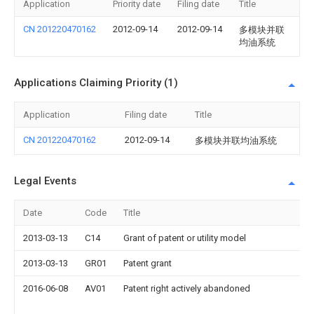
Application
Priority date
Filing date
Title
CN 201220470162
2012-09-14
2012-09-14
多模块并联
均油系统
Applications Claiming Priority (1)
Application
Filing date
Title
CN 201220470162
2012-09-14
多模块并联均油系统
Legal Events
Date
Code
Title
2013-03-13
C14
Grant of patent or utility model
2013-03-13
GR01
Patent grant
2016-06-08
AV01
Patent right actively abandoned