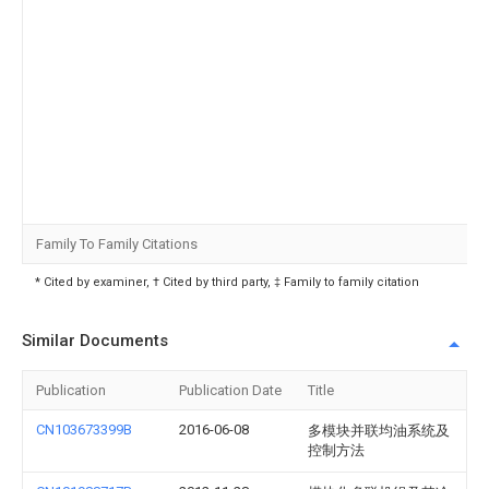
Family To Family Citations
* Cited by examiner, † Cited by third party, ‡ Family to family citation
Similar Documents
Publication
Publication Date
Title
CN103673399B
2016-06-08
多模块并联均油系统及
控制方法