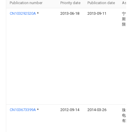
Publication number
Priority date
Publication date
Assi
CN103292520A
*
2013-06-18
2013-09-11
宁波
斯电
限公
CN103673399A
*
2012-09-14
2014-03-26
珠海
电器
有限