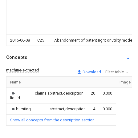
2016-06-08
C25
Abandonment of patent right or utility model t
Concepts
machine-extracted
Download
Filter table
Name
Image
claims,abstract,description
20
0.000
liquid
bursting
abstract,description
4
0.000
Show all concepts from the description section