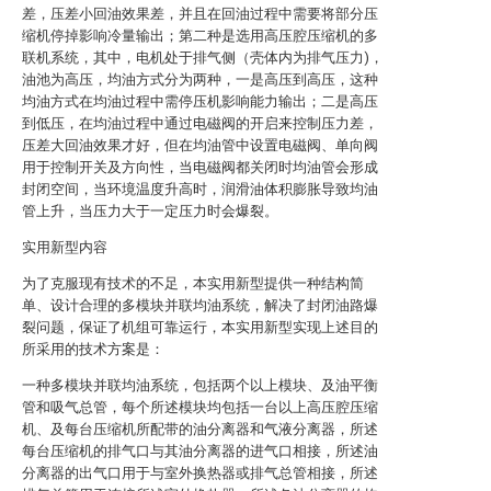
差，压差小回油效果差，并且在回油过程中需要将部分压
缩机停掉影响冷量输出；第二种是选用高压腔压缩机的多
联机系统，其中，电机处于排气侧（壳体内为排气压力)，
油池为高压，均油方式分为两种，一是高压到高压，这种
均油方式在均油过程中需停压机影响能力输出；二是高压
到低压，在均油过程中通过电磁阀的开启来控制压力差，
压差大回油效果才好，但在均油管中设置电磁阀、单向阀
用于控制开关及方向性，当电磁阀都关闭时均油管会形成
封闭空间，当环境温度升高时，润滑油体积膨胀导致均油
管上升，当压力大于一定压力时会爆裂。
实用新型内容
为了克服现有技术的不足，本实用新型提供一种结构简
单、设计合理的多模块并联均油系统，解决了封闭油路爆
裂问题，保证了机组可靠运行，本实用新型实现上述目的
所采用的技术方案是：
一种多模块并联均油系统，包括两个以上模块、及油平衡
管和吸气总管，每个所述模块均包括一台以上高压腔压缩
机、及每台压缩机所配带的油分离器和气液分离器，所述
每台压缩机的排气口与其油分离器的进气口相接，所述油
分离器的出气口用于与室外换热器或排气总管相接，所述