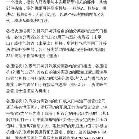
一个模块，模块内只表示与本实用新型相关的部件，其他
部件省略，室外机组可并联多模块——模块A、模块B、模
块C、模块D等，为简明起见，以两个模块并联的情况为
例，模块A和模块B并联。
各模块压缩机1的排汽口与其各自的油分离器2的进气口相
接，各油分离器2的出气口21用于与室外换热器（未示
出）或排气总管（未示出）相接，所述排气总管用于连接
所述室外换热器，各油分离器2的均油口分别串联均油阀
33后与油平衡管8相接（连通）；
各压缩机1的吸气口与其汽液分离器6的出口相接，各压缩
机1的吸气口还与其各自的油分离器2的回油口通过回油毛
细管41相接；各压缩机1的汽液分离器6的入口与吸气管61
相接，吸气管61用于连接吸气总管（未示出），所述吸气
总管用于连接室内机组；
各压缩机1的汽液分离器6的出口或入口与油平衡管8之间
还连接有泄压阀7，泄压阀7的开启压力值被预先设定，油
平衡管8内的压力高于或等于所设定的开启压力值时，泄压
阀7自动打开；油平衡管8内的压力低于所设定的开启压力
值时，泄压阀7自动关闭。泄压阀7的开启压力值可以根据
机组内的冷媒种类进行预先设定，例如，当冷媒为R410A
时，所述泄压阀的开启压力值可设定为4.2Mpa±0.2Mpa。