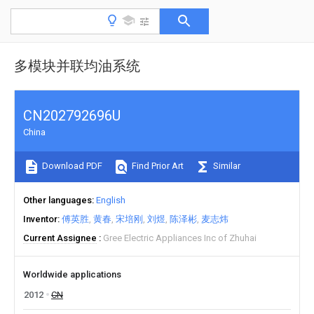
多模块并联均油系统
CN202792696U
China
Download PDF
Find Prior Art
Similar
Other languages
English
Inventor
傅英胜
黄春
宋培刚
刘煜
陈泽彬
麦志炜
Current Assignee
Gree Electric Appliances Inc of Zhuhai
Worldwide applications
2012
CN