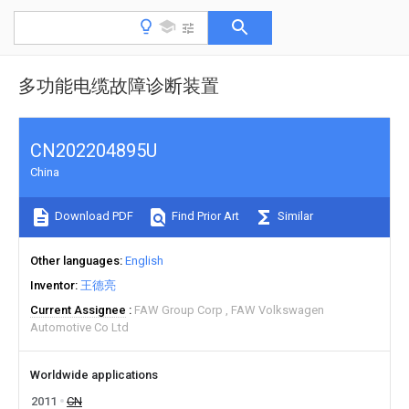
多功能电缆故障诊断装置
CN202204895U
China
Download PDF
Find Prior Art
Similar
Other languages
English
Inventor
王德亮
Current Assignee
FAW Group Corp
FAW Volkswagen
Automotive Co Ltd
Worldwide applications
2011
CN