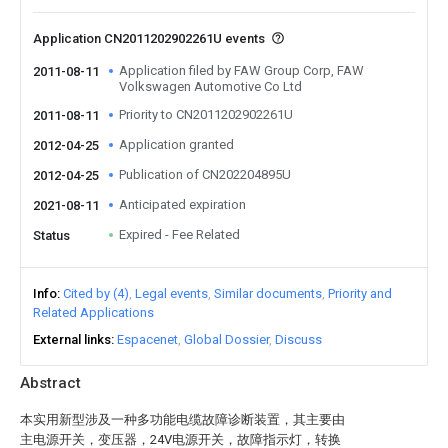
Application CN2011202902261U events
Application filed by FAW Group Corp, FAW
2011-08-11
Volkswagen Automotive Co Ltd
Priority to CN2011202902261U
2011-08-11
Application granted
2012-04-25
Publication of CN202204895U
2012-04-25
Anticipated expiration
2021-08-11
Expired - Fee Related
Status
Info
Cited by (4)
Legal events
Similar documents
Priority and
Related Applications
External links
Espacenet
Global Dossier
Discuss
Abstract
本实用新型涉及一种多功能电缆故障诊断装置，其主要由
主电源开关，变压器，24V电源开关，故障指示灯，转换