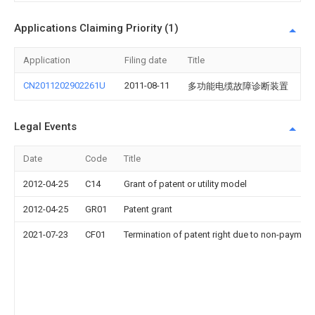
Applications Claiming Priority (1)
Application
Filing date
Title
CN2011202902261U
2011-08-11
多功能电缆故障诊断装置
Legal Events
Date
Code
Title
2012-04-25
C14
Grant of patent or utility model
2012-04-25
GR01
Patent grant
2021-07-23
CF01
Termination of patent right due to non-payment