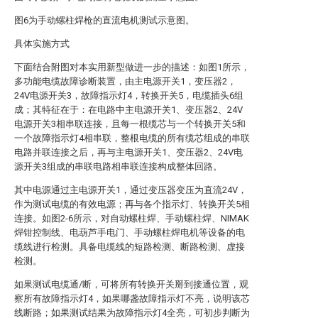
图6为手动螺柱焊枪的直流电机测试示意图。
具体实施方式
下面结合附图对本实用新型做进一步的描述：如图1所示，
多功能电缆故障诊断装置，由主电源开关1，变压器2，
24V电源开关3，故障指示灯4，转换开关5，电缆插头6组
成；其特征在于：在电路中主电源开关1、变压器2、24V
电源开关3相串联连接，且每一根缆芯与一个转换开关5和
一个故障指示灯4相串联，整根电缆的所有缆芯组成的串联
电路并联连接之后，再与主电源开关1、变压器2、24V电
源开关3组成的串联电路相串联连接构成整体回路。
其中电源通过主电源开关1，通过变压器变压为直流24V，
作为测试电缆的有效电源；再与各个指示灯、转换开关5相
连接。如图2-6所示，对自动螺柱焊、手动螺柱焊、NIMAK
焊钳控制线、电葫芦手电门、手动螺柱焊电机等设备的电
缆线进行检测。具备电缆线的短路检测、断路检测、虚接
检测。
如果测试电缆通/断，可将所有转换开关掰到接通位置，观
察所有故障指示灯4，如果哪盏故障指示灯不亮，说明该芯
线断路；如果测试结果为故障指示灯4全亮，可初步判断为