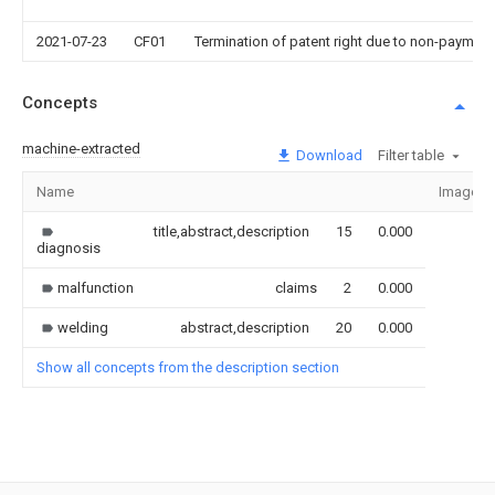
2021-07-23
CF01
Termination of patent right due to non-payment
Concepts
machine-extracted
Download
Filter table
Name
Image
title,abstract,description
15
0.000
diagnosis
malfunction
claims
2
0.000
welding
abstract,description
20
0.000
Show all concepts from the description section