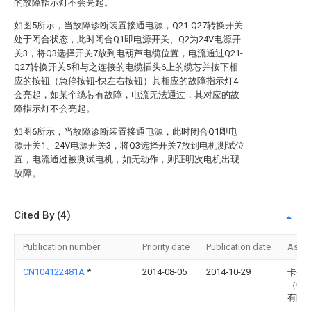
的故障指示灯不会亮起。
如图5所示，当故障诊断装置接通电源，Q21-Q27转换开关
处于闭合状态，此时闭合Q1即电源开关、Q2为24V电源开
关3，将Q3选择开关7放到电葫芦电缆位置，电流通过Q21-
Q27转换开关5和与之连接的电缆插头6上的缆芯并按下相
应的按钮（急停按钮-快左右按钮）其相应的故障指示灯4
会亮起，如某个缆芯有故障，电流无法通过，其对应的故
障指示灯不会亮起。
如图6所示，当故障诊断装置接通电源，此时闭合Q1即电
源开关1、24V电源开关3，将Q3选择开关7放到电机测试位
置，电流通过被测试电机，如无动作，则证明次电机出现
故障。
Cited By (4)
Publication number
Priority date
Publication date
Assi
CN104122481A
*
2014-08-05
2014-10-29
卡尔
（中
有限