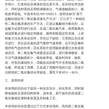
作用小，它使得反应液体的混合度不高，反应转化率也较
小，同时该种系统采用喷淋吸收法，气液接触面积小，吸
收效率较低。中国专利ZL99112023.5，发明名称为“基于
盐酸的稳定性二氧化氯溶液生产方法”，它公开了一种稳定
性二氧化氯溶液的生产方法，它是以氯酸钠为氧化剂，以
盐酸为还原剂进行反应，生成二氧化氯气体，再用氢氧化
钠或双氧水进行稳定和吸收，最终制取稳定性溶液。上述
制备方法在具体反应时，存在以下缺陷：①系统以负压形
式进行，所以反应釜的进气量和气速有限，达不到足够的
搅拌和气提的作用；②在系统中是用吸收液通过水射器形
成负压，将二氧化氯气体吸进反应器，进行喷淋吸收，该
方法气液接触面积小，吸收效率低，吸收时间长，能耗
高，对泵的腐蚀性大；③吸收后的尾气中含有较高的二氧
化氯，即造成了浪费，又造成了周围环境的污染；④该方
法获得的二氧化氯转化率较低，通常只有45％～60％。
三、发明内容
本发明的目的在于提供一种反应充分，转化率高，同时能
降低能耗且系统结构简单，成本低，易于操作的高强度二
氧化氯稳定液制备装置及其制备工艺。
本发明的目的是通过以下方式来实现的，高纯度二氧化氯