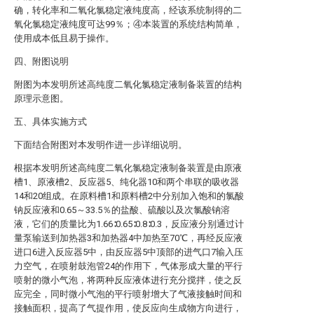
确，转化率和二氧化氯稳定液纯度高，经该系统制得的二
氧化氯稳定液纯度可达99％；④本装置的系统结构简单，
使用成本低且易于操作。
四、附图说明
附图为本发明所述高纯度二氧化氯稳定液制备装置的结构
原理示意图。
五、具体实施方式
下面结合附图对本发明作进一步详细说明。
根据本发明所述高纯度二氧化氯稳定液制备装置是由原液
槽1、原液槽2、反应器5、纯化器10和两个串联的吸收器
14和20组成。在原料槽1和原料槽2中分别加入饱和的氯酸
钠反应液和0.65～33.5％的盐酸、硫酸以及次氯酸钠溶
液，它们的质量比为1.66∶0.65∶0.8∶0.3，反应液分别通过计
量泵输送到加热器3和加热器4中加热至70℃，再经反应液
进口6进入反应器5中，由反应器5中顶部的进气口7输入压
力空气，在喷射鼓泡管24的作用下，气体形成大量的平行
喷射的微小气泡，将两种反应液体进行充分搅拌，使之反
应完全，同时微小气泡的平行喷射增大了气液接触时间和
接触面积，提高了气提作用，使反应向生成物方向进行，