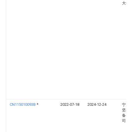
大学
CN115010093B
*
2022-07-18
2024-12-24
宁夏
坚机
备有
司