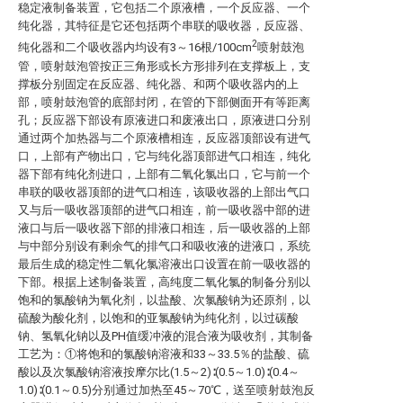
稳定液制备装置，它包括二个原液槽，一个反应器、一个
纯化器，其特征是它还包括两个串联的吸收器，反应器、
2
纯化器和二个吸收器内均设有3～16根/100cm
喷射鼓泡
管，喷射鼓泡管按正三角形或长方形排列在支撑板上，支
撑板分别固定在反应器、纯化器、和两个吸收器内的上
部，喷射鼓泡管的底部封闭，在管的下部侧面开有等距离
孔；反应器下部设有原液进口和废液出口，原液进口分别
通过两个加热器与二个原液槽相连，反应器顶部设有进气
口，上部有产物出口，它与纯化器顶部进气口相连，纯化
器下部有纯化剂进口，上部有二氧化氯出口，它与前一个
串联的吸收器顶部的进气口相连，该吸收器的上部出气口
又与后一吸收器顶部的进气口相连，前一吸收器中部的进
液口与后一吸收器下部的排液口相连，后一吸收器的上部
与中部分别设有剩余气的排气口和吸收液的进液口，系统
最后生成的稳定性二氧化氯溶液出口设置在前一吸收器的
下部。根据上述制备装置，高纯度二氧化氯的制备分别以
饱和的氯酸钠为氧化剂，以盐酸、次氯酸钠为还原剂，以
硫酸为酸化剂，以饱和的亚氯酸钠为纯化剂，以过碳酸
钠、氢氧化钠以及PH值缓冲液的混合液为吸收剂，其制备
工艺为：①将饱和的氯酸钠溶液和33～33.5％的盐酸、硫
酸以及次氯酸钠溶液按摩尔比(1.5～2)∶(0.5～1.0)∶(0.4～
1.0)∶(0.1～0.5)分别通过加热至45～70℃，送至喷射鼓泡反