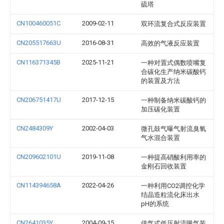
硫塔
CN100460051C
2009-02-11
双环流复合式反应装置
CN205517663U
2016-08-31
高效的气液反应装置
CN116371345B
2025-11-21
一种对置式偶数喷嘴复
合碳化生产纳米碳酸钙
的装置及方法
CN206751417U
2017-12-15
一种制备纳米碳酸钙的
加压碳化装置
CN2484309Y
2002-04-03
微孔鼓气曝气射流臭氧
气水混合装置
CN209602101U
2019-11-08
一种提高硝酸利用率的
金刚石回收装置
CN114394658A
2022-04-26
一种利用CO2调控化学
结晶造粒流化床出水
pH的系统
CN2641035Y
2004-09-15
供气式低压射流曝气装