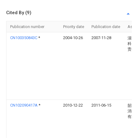
Cited By (9)
Publication number
Priority date
Publication date
Assi
CN100350843C
*
2004-10-26
2007-11-28
淄博
科贸
责任
CN102090417A
*
2010-12-22
2011-06-15
韶关
消毒
有限