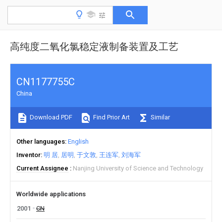
高纯度二氧化氯稳定液制备装置及工艺
CN1177755C
China
Download PDF
Find Prior Art
Similar
Other languages
English
Inventor
明 居
居明
于文敦
王连军
刘海军
Current Assignee
Nanjing University of Science and Technology
Worldwide applications
2001
CN