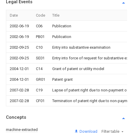
Legal Events
Date
Code
Title
2002-06-19
C06
Publication
2002-06-19
PB01
Publication
2002-09-25
C10
Entry into substantive examination
2002-09-25
SE01
Entry into force of request for substantive exa
2004-12-01
C14
Grant of patent or utility model
2004-12-01
GR01
Patent grant
2007-02-28
C19
Lapse of patent right due to non-payment of th
2007-02-28
CF01
Termination of patent right due to non-payment
Concepts
machine-extracted
Download
Filter table