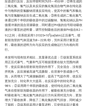
应器进行反应，反应停留时间为35～45分钟；②将生成的
二氧化氯、氯气以及未反应的氯化氢混合物气体在纯化器
中与饱和的亚氯酸钠溶液反应纯化，使其中的氯气和氯化
氢与亚氯酸钠反应生成二氧化氯；③将生成的二氧化氯气
体通过两个串联的吸收器中的过碳酸钠、氢氧化钠以及PH
值缓冲液的混合溶液吸收，同时通过PH值的信号联动吸收
液的计量泵的进料量，调节控制吸收后的液体PH值在8.2～
5
9.2之间；④系统采用1.01325×10
pa(latm)正压暴气，喷
射鼓泡管的气体流速为8～22米/秒，另外采用计量泵进
料，吸收液的进料方向与反应的生成物运行方向相向而
行。
本发明与现有技术相比，其显著优点是：①该装置系统采
用正压式暴气，气量和气压可根据需要在较大范围内调
节，使反应液在喷射鼓泡管的作用下，完全混合，没有搅
拌死角，反应液被高速气流撕裂，在溶液中形成微小气
泡，从而增大了气液接触面积，提高了气提作用，使反应
更加充分，转化率大大提高，在反应器中的转化率达
98％；②采用两个串联的吸收器，使经纯化后的二氧化氯
气体在喷射鼓泡吸收器的作用下，被吸收液充分吸收，同
时吸收液与二氧化氯气体的运行方向采用对流方向，更加
增大了吸收效果，降低了二氧化氯的尾气排放，同时减少
了能耗；③该系统采用计量泵进料，它使得反应计量准