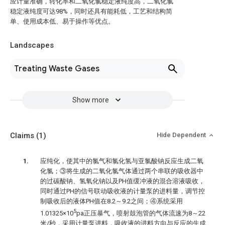
应计量准确，转化率和二氧化氯稳定液纯度高，二氧化氯
稳定液纯度可达98%，同时还具有能耗低，工艺和结构简
单、使用成本低、易于操作等优点。
Landscapes
Treating Waste Gases
Show more
Claims
(1)
Hide Dependent
应纯化，使其中的氯气和氯化氢与亚氯酸钠反应生成二氧
化氯；③将生成的二氧化氯气体通过两个串联的吸收器中
的过碳酸钠、氢氧化钠以及PH值缓冲液的混合溶液吸收，
同时通过PH的信号联动吸收液的计量泵的进料量，调节控
制吸收后的液体PH值在8.2～9.2之间；④系统采用
5
1.01325×10
pa正压暴气，喷射鼓泡管的气体流速为8～22
米/秒，采用计量泵进料，吸收液的进料方向与反应的生成