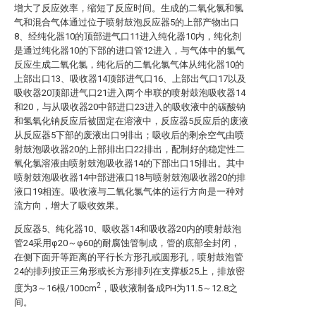
增大了反应效率，缩短了反应时间。生成的二氧化氯和氯
气和混合气体通过位于喷射鼓泡反应器5的上部产物出口
8、经纯化器10的顶部进气口11进入纯化器10内，纯化剂
是通过纯化器10的下部的进口管12进入，与气体中的氯气
反应生成二氧化氯，纯化后的二氧化氯气体从纯化器10的
上部出口13、吸收器14顶部进气口16、上部出气口17以及
吸收器20顶部进气口21进入两个串联的喷射鼓泡吸收器14
和20，与从吸收器20中部进口23进入的吸收液中的碳酸钠
和氢氧化钠反应后被固定在溶液中，反应器5反应后的废液
从反应器5下部的废液出口9排出；吸收后的剩余空气由喷
射鼓泡吸收器20的上部排出口22排出，配制好的稳定性二
氧化氯溶液由喷射鼓泡吸收器14的下部出口15排出。其中
喷射鼓泡吸收器14中部进液口18与喷射鼓泡吸收器20的排
液口19相连。吸收液与二氧化氯气体的运行方向是一种对
流方向，增大了吸收效果。
反应器5、纯化器10、吸收器14和吸收器20内的喷射鼓泡
管24采用φ20～φ60的耐腐蚀管制成，管的底部全封闭，
在侧下面开等距离的平行长方形孔或圆形孔，喷射鼓泡管
24的排列按正三角形或长方形排列在支撑板25上，排放密
2
度为3～16根/100cm
，吸收液制备成PH为11.5～12.8之
间。