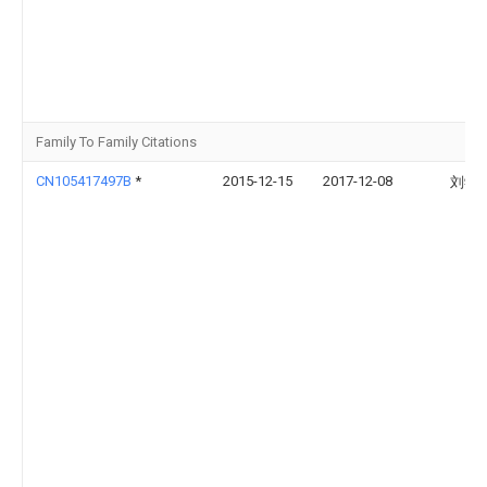
Family To Family Citations
CN105417497B
*
2015-12-15
2017-12-08
刘学