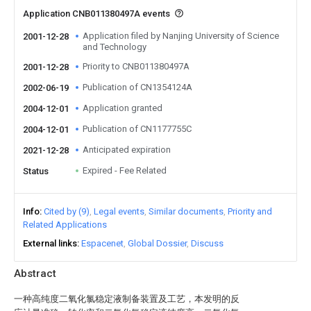
Application CNB011380497A events
Application filed by Nanjing University of Science
2001-12-28
and Technology
Priority to CNB011380497A
2001-12-28
Publication of CN1354124A
2002-06-19
Application granted
2004-12-01
Publication of CN1177755C
2004-12-01
Anticipated expiration
2021-12-28
Expired - Fee Related
Status
Info
Cited by (9)
Legal events
Similar documents
Priority and
Related Applications
External links
Espacenet
Global Dossier
Discuss
Abstract
一种高纯度二氧化氯稳定液制备装置及工艺，本发明的反