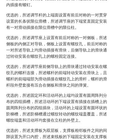
内插接有螺钉。
优选的，所述调节杆的上端面设置有前后对称的一对贯穿
设置的长条状限位滑槽，所述调节座的下端竖直固定安装
有一对滑动插接在限位滑槽中的限位柱。
优选的，所述调节座上设置有前后对称的一对侧板，所述
侧板的内侧正对导轨，侧板上设置有螺纹孔，前后对称的
一对所述导轨上均滑动插接有滑块，后侧导轨上的滑块通
过转动安装在螺纹孔上的螺栓固定连接。
优选的，所述调节座前侧导轨上的滑块通过转动安装在螺
纹孔的螺杆连接，所述螺杆的前端转动安装在滑块上，且
螺杆的前端端部为滑动插接在螺纹孔上的滑杆，螺杆的滑
杆段外壁套接有压合在侧板和滑块之间的弹簧。
优选的，所述固定环和活动环的上端均设置有圆周阵列分
布的四组插槽，所述活动环的下端设置有插接在插槽上的
圆周阵列分布的四组插块，活动环的上端设置有圆环状的
阶梯槽，所述阶梯槽通过螺纹转动的螺纹端盖覆盖，所述
螺纹端盖和活动环均套接在立柱的外壁上。
优选的，所述支撑板为双层板，支撑板相邻板件之间的间
隙设置为开口内腔，所述束线板的下端固定安装在支撑板