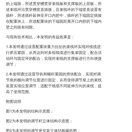
的上端面，所述贯穿槽贯穿束线板和支撑板的上层板，所
述束线环沿贯穿槽竖直插接，且束线环的下端竖直设置有
插杆，所述插杆延伸至开口内腔中，插杆的下端固定插接
在配重块上，所述配重块的下端面距离开口内腔的下端内
壁之间留有间隙。
与现有技术相比，本发明的有益效果是：
1.本发明通过设置配重块重力拉扯的束线环实现对线缆进
行挤压紧固，从而达到对多组线缆进行集束固定，配合活
动环与固定环的配合，实现对束线的支撑板进行方向便捷
调节；
2.本发明通过设置导轨和螺杆紧固的滑块配合，实现对调
节座的横向调节位置进行固定，从而使得调节座上的束线
装置实现位置调节，适配于线缆不同延伸方向的束线，提
高了使用范围。
附图说明
图1为本发明的结构示意图；
图2为本发明的调节杆立体结构示意图；
图3为本发明的调节座安装立体结构爆炸图；