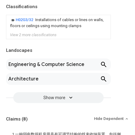
Classifications
H02G3/32
Installations of cables or lines on walls,
floors or ceilings using mounting clamps
View 2 more classifications
Landscapes
Engineering & Computer Science
Architecture
Show more
Claims
(8)
Hide Dependent
1.一种弱电数据机房用具有可调节结构的线束收纳装置，包括侧