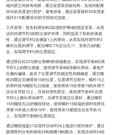
端内壁之间留有间隙，通过设置双层板结构，实现对配重
块32的高度进行防护，避免掉落，通过设置插杆33实现束
线环31与配重块32的可拆卸式连接。
工作原理：首先利用挂钩5实现防护网4的固定安装，从而
达到对调节杆2的防尘保护作用，同时提高了机柜的美观
性，通过调节杆2在侧架1上的滑动，从而实现对调节杆2
横向位置的调节，配合螺钉7与定位孔11、安装孔6的配
合，实现调节杆2的位置固定。
通过限位柱23与限位滑槽9的插接配合，实现调节座8在调
节杆2上的限位插接，使得调节座8保持横向滑动，避免产
生侧向偏移，提高了位置调节的稳定性和精确度，通过螺
栓20限定后侧滑块13的位置，位置调节过程中，螺杆15上
的滑杆段与螺纹孔22插接，使得滑块13在弹簧19的作用下
压合在导轨12上，且保持弹性挤压，使得调节座8可在调
节杆2上横向滑动调节，当调节至规定位置时，通过螺杆
15与螺纹孔22的螺纹转动，使得螺杆15前端的滑杆段挤压
弹簧19并插入滑块13中，使得滑块13紧固压合在导轨12
上，实现调节座8的位置固定。
通过螺纹端盖21实现对活动环24上端进行密封保护，通过
圆周阵列分布的插块25和插槽18的配合，实现活动环24在