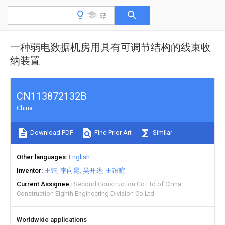
一种弱电数据机房用具有可调节结构的线束收
纳装置
CN113872132B
China
Download PDF
Find Prior Art
Similar
Other languages
English
Inventor
王钰
李向昆
吴开达
王谊暄
Current Assignee
Second Construction Co Ltd of China
Construction Eighth Engineering Division Co Ltd
Worldwide applications