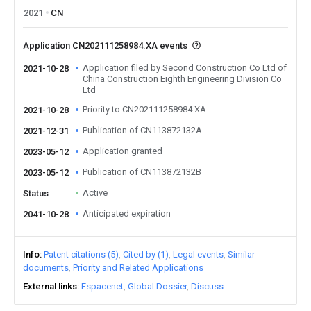
2021
CN
Application CN202111258984.XA events
Application filed by Second Construction Co Ltd of
2021-10-28
China Construction Eighth Engineering Division Co
Ltd
Priority to CN202111258984.XA
2021-10-28
Publication of CN113872132A
2021-12-31
Application granted
2023-05-12
Publication of CN113872132B
2023-05-12
Active
Status
Anticipated expiration
2041-10-28
Info
Patent citations (5)
Cited by (1)
Legal events
Similar
documents
Priority and Related Applications
External links
Espacenet
Global Dossier
Discuss