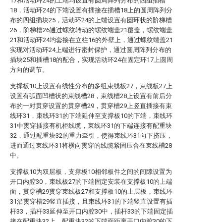
17和活动环24的上端均设置有圆周阵列分布的四组插槽
18，活动环24的下端设置有插接在插槽18上的圆周阵列分
布的四组插块25，活动环24的上端设置有圆环状的阶梯槽
26，阶梯槽26通过螺纹转动的螺纹端盖21覆盖，螺纹端盖
21和活动环24均套接在立柱16的外壁上，通过螺纹端盖21
实现对活动环24上端进行密封保护，通过圆周阵列分布的
插块25和插槽18的配合，实现活动环24在固定环17上圆周
方向的调节。
支撑板10上设置有线性分布的多组束线板27，束线板27上
设置有弧面凹槽状的束线槽28，束线槽28上设置有前后分
布的一对贯穿设置的贯穿槽29，贯穿槽29上竖直插接有束
线环31，束线环31的下端延伸至支撑板10的下端，束线环
31中贯穿插接有机柜线缆，束线环31的下端连接有配重块
32，通过配重块32的重力牵引，使得束线环31向下挤压，
进而通过束线环31将横向贯穿的线缆紧固压合在束线槽28
中。
支撑板10为双层板，支撑板10相邻板件之间的间隙设置为
开口内腔30，束线板27的下端固定安装在支撑板10的上端
面，贯穿槽29贯穿束线板27和支撑板10的上层板，束线环
31沿贯穿槽29竖直插接，且束线环31的下端竖直设置有插
杆33，插杆33延伸至开口内腔30中，插杆33的下端固定插
接在配重块32上，配重块32的下端面距离开口内腔30的下