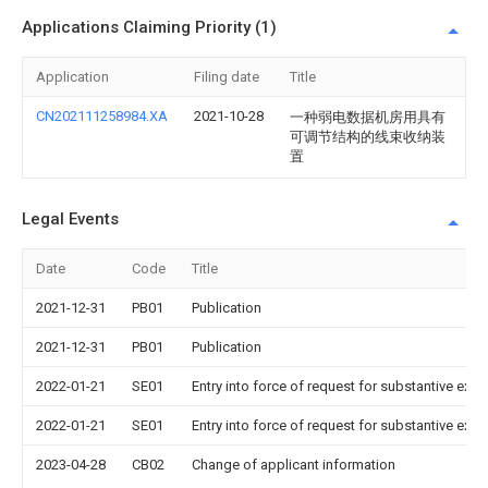
Applications Claiming Priority (1)
Application
Filing date
Title
CN202111258984.XA
2021-10-28
一种弱电数据机房用具有
可调节结构的线束收纳装
置
Legal Events
Date
Code
Title
2021-12-31
PB01
Publication
2021-12-31
PB01
Publication
2022-01-21
SE01
Entry into force of request for substantive exa
2022-01-21
SE01
Entry into force of request for substantive exa
2023-04-28
CB02
Change of applicant information