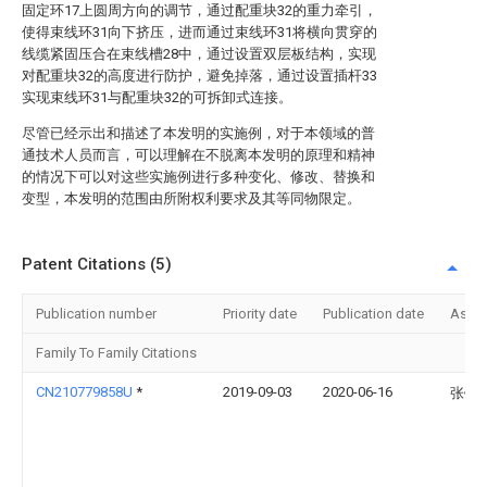
固定环17上圆周方向的调节，通过配重块32的重力牵引，
使得束线环31向下挤压，进而通过束线环31将横向贯穿的
线缆紧固压合在束线槽28中，通过设置双层板结构，实现
对配重块32的高度进行防护，避免掉落，通过设置插杆33
实现束线环31与配重块32的可拆卸式连接。
尽管已经示出和描述了本发明的实施例，对于本领域的普
通技术人员而言，可以理解在不脱离本发明的原理和精神
的情况下可以对这些实施例进行多种变化、修改、替换和
变型，本发明的范围由所附权利要求及其等同物限定。
Patent Citations (5)
Publication number
Priority date
Publication date
Assi
Family To Family Citations
CN210779858U
*
2019-09-03
2020-06-16
张钦