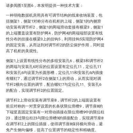
请参阅图1至图6，本发明提供一种技术方案：
一种弱电数据机房用具有可调节结构的线束收纳装置，包
括侧架1，侧架1对称分布在机柜的上端，侧架1的内侧滑
动安装有调节杆2，侧架1的两端滑动套接有横梁3，侧架1
的上端覆盖设置有防护网4，防护网4的两端端部设置有线
性分布的挂接在横梁3上的挂钩5，利用挂钩5实现防护网4
的固定安装，从而达到对调节杆2的防尘保护作用，同时提
高了机柜的美观性。
侧架1上设置有线性分布的多组安装孔6，横梁3和调节杆2
的两端与安装孔6对应的位置设置有定位孔11，定位孔11
和安装孔6均设置为长圆形槽，定位孔11和安装孔6内插接
有螺钉7，通过调节杆2在侧架1上的滑动，从而实现对调
节杆2横向位置的调节，配合螺钉7与定位孔11、安装孔6
的配合，实现调节杆2的位置固定。
调节杆2上滑动安装有调节座8，调节杆2的上端面设置有
前后对称的一对贯穿设置的长条状限位滑槽9，调节座8的
下端竖直固定安装有一对滑动插接在限位滑槽9中的限位柱
23，通过限位柱23与限位滑槽9的插接配合，实现调节座8
在调节杆2上的限位插接，使得调节座8保持横向滑动，避
免产生侧向偏移，提高了位置调节的稳定性和精确度。