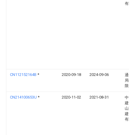
有限
CN112152164B
*
2020-09-18
2024-09-06
通号
局集
限公
CN214100653U
*
2020-11-02
2021-08-31
中国
建设
山西
建设
有限