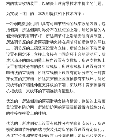
构的线束收纳装置，以解决上述背景技术中提出的问题。
为实现上述目的，本发明提供如下技术方案：
一种弱电数据机房用具有可调节结构的线束收纳装置，包
括侧架，所述侧架对称分布在机柜的上端，所述侧架的内
侧滑动安装有调节杆，所述调节杆上滑动安装有调节座，
所述调节座的前后两端滑动夹持在调节杆前后侧壁的导轨
上，调节座的上端竖直设置有立柱，所述立柱的下端固定
设置有固定环，立柱上套接有与固定环卡合的活动环，所
述活动环的圆弧侧壁上横向设置有支撑板，所述支撑板上
设置有线性分布的多组束线板，所述束线板上设置有弧面
凹槽状的束线槽，所述束线槽上设置有前后分布的一对贯
穿设置的贯穿槽，所述贯穿槽上竖直插接有束线环，所述
束线环的下端延伸至支撑板的下端，束线环中贯穿插接有
机柜线缆，束线环的下端连接有配重块。
优选的，所述侧架的两端滑动套接有横梁，侧架的上端覆
盖设置有防护网，所述防护网的两端端部设置有线性分布
的挂接在横梁上的挂钩。
优选的，所述侧架上设置有线性分布的多组安装孔，所述
横梁和调节杆的两端与安装孔对应的位置设置有定位孔，
所述定位孔和安装孔均设置为长圆形槽，定位孔和安装孔