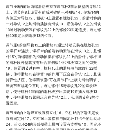
调节座8的前后两端滑动夹持在调节杆2前后侧壁的导轨12
上，调节座8上设置有前后对称的一对侧板14，侧板14的
内侧正对导轨12，侧板14上设置有螺纹孔22，前后对称的
一对导轨12上均滑动插接有滑块13，后侧导轨12上的滑块
13通过转动安装在螺纹孔22上的螺栓20固定连接，通过螺
栓20限定后侧滑块13的位置。
调节座8前侧导轨12上的滑块13通过转动安装在螺纹孔22
的螺杆15连接，螺杆15的前端转动安装在滑块13上，且螺
杆15的前端端部为滑动插接在螺纹孔22上的滑杆，螺杆15
的滑杆段外壁套接有压合在侧板14和滑块13之间的弹簧
19，位置调节过程中，螺杆15上的滑杆段与螺纹孔22插
接，使得滑块13在弹簧19的作用下压合在导轨12上，且保
持弹性挤压，使得调节座8可在调节杆2上横向滑动调节，
当调节至规定位置时，通过螺杆15与螺纹孔22的螺纹转
动，使得螺杆15前端的滑杆段挤压弹簧19并插入滑块13
中，使得滑块13紧固压合在导轨12上，实现调节座8的位
置固定。
调节座8的上端竖直设置有立柱16，立柱16的下端固定设
置有固定环17，立柱16上套接有与固定环17卡合的活动环
24，活动环24的圆弧侧壁上横向设置有支撑板10，固定环