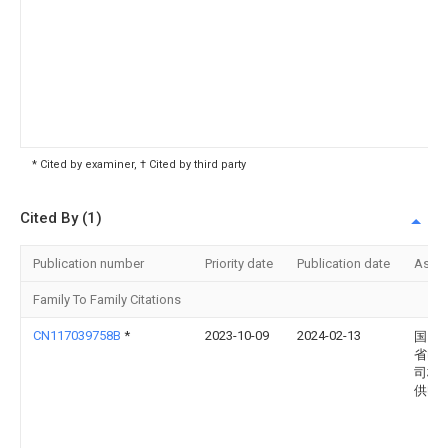
* Cited by examiner, † Cited by third party
Cited By (1)
Publication number
Priority date
Publication date
Assi
Family To Family Citations
CN117039758B
*
2023-10-09
2024-02-13
国网
省电
司桓
供电