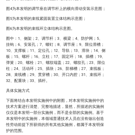
图4为本发明的调节座在调节杆上的横向滑动安装示意图；
图5为本发明的束线紧固装置立体结构示意图；
图6为本发明的束线环立体结构示意图。
图中：1、侧架；2、调节杆；3、横梁；4、防护网；5、
挂钩；6、安装孔；7、螺钉；8、调节座；9、限位滑槽；
10、支撑板；11、定位孔；12、导轨；13、滑块；14、侧
板；15、螺杆；16、立柱；17、固定环；18、插槽；19、
弹簧；20、螺栓；21、螺纹端盖；22、螺纹孔；23、限位
柱；24、活动环；25、插块；26、阶梯槽；27、束线板；
28、束线槽；29、贯穿槽；30、开口内腔；31、束线环；
32、配重块；33、插杆。
具体实施方式
下面将结合本发明实施例中的附图，对本发明实施例中的
技术方案进行清楚、完整地描述，显然，所描述的实施例
仅仅是本发明一部分实施例，而不是全部的实施例。基于
本发明中的实施例，本领域普通技术人员在没有做出创造
性劳动前提下所获得的所有其他实施例，都属于本发明保
护的范围。