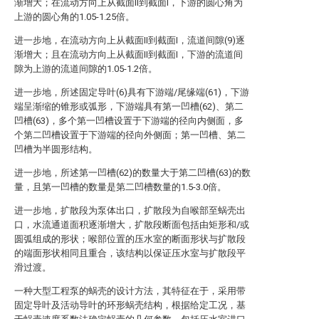
渐增大；在流动方向上从截面II到截面I，下游的圆心角为
上游的圆心角的1.05-1.25倍。
进一步地，在流动方向上从截面II到截面I，流道间隙(9)逐
渐增大；且在流动方向上从截面II到截面I，下游的流道间
隙为上游的流道间隙的1.05-1.2倍。
进一步地，所述固定导叶(6)具有下游端/尾缘端(61)，下游
端呈渐缩的锥形或弧形，下游端具有第一凹槽(62)、第二
凹槽(63)，多个第一凹槽设置于下游端的径向内侧面，多
个第二凹槽设置于下游端的径向外侧面；第一凹槽、第二
凹槽为半圆形结构。
进一步地，所述第一凹槽(62)的数量大于第二凹槽(63)的数
量，且第一凹槽的数量是第二凹槽数量的1.5-3.0倍。
进一步地，扩散段为泵体出口，扩散段为自喉部至蜗壳出
口，水流通道面积逐渐增大，扩散段断面包括由矩形和/或
圆弧组成的形状；喉部位置的压水室的断面形状与扩散段
的端面形状相同且重合，该结构以保证压水室与扩散段平
滑过渡。
一种大型工程泵的蜗壳的设计方法，其特征在于，采用带
固定导叶及活动导叶的环形蜗壳结构，根据给定工况，基