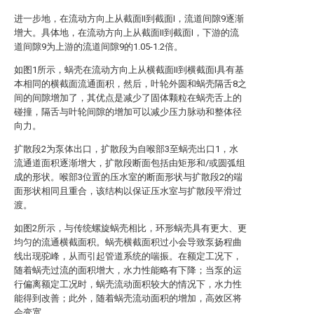
进一步地，在流动方向上从截面II到截面I，流道间隙9逐渐
增大。具体地，在流动方向上从截面II到截面I，下游的流
道间隙9为上游的流道间隙9的1.05-1.2倍。
如图1所示，蜗壳在流动方向上从横截面II到横截面I具有基
本相同的横截面流通面积，然后，叶轮外圆和蜗壳隔舌8之
间的间隙增加了，其优点是减少了固体颗粒在蜗壳舌上的
碰撞，隔舌与叶轮间隙的增加可以减少压力脉动和整体径
向力。
扩散段2为泵体出口，扩散段为自喉部3至蜗壳出口1，水
流通道面积逐渐增大，扩散段断面包括由矩形和/或圆弧组
成的形状。喉部3位置的压水室的断面形状与扩散段2的端
面形状相同且重合，该结构以保证压水室与扩散段平滑过
渡。
如图2所示，与传统螺旋蜗壳相比，环形蜗壳具有更大、更
均匀的流通横截面积。蜗壳横截面积过小会导致泵扬程曲
线出现驼峰，从而引起管道系统的喘振。在额定工况下，
随着蜗壳过流的面积增大，水力性能略有下降；当泵的运
行偏离额定工况时，蜗壳流动面积较大的情况下，水力性
能得到改善；此外，随着蜗壳流动面积的增加，高效区将
会变宽。