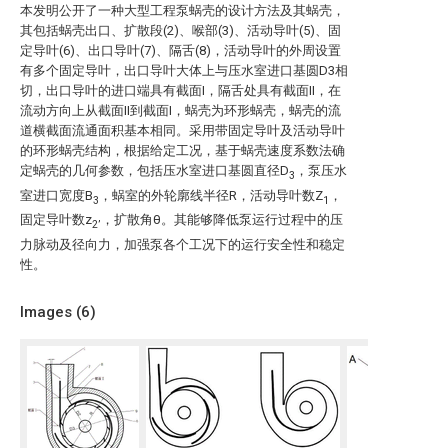
本发明公开了一种大型工程泵蜗壳的设计方法及其蜗壳，
其包括蜗壳出口、扩散段(2)、喉部(3)、活动导叶(5)、固
定导叶(6)、出口导叶(7)、隔舌(8)，活动导叶的外周设置
有多个固定导叶，出口导叶大体上与压水室进口基圆D3相
切，出口导叶的进口端具有截面I，隔舌处具有截面II，在
流动方向上从截面II到截面I，蜗壳为环形蜗壳，蜗壳的流
道横截面流通面积基本相同。采用带固定导叶及活动导叶
的环形蜗壳结构，根据给定工况，基于蜗壳速度系数法确
定蜗壳的几何参数，包括压水室进口基圆直径D
，泵压水
3
室进口宽度B
，蜗室的外轮廓线半径R，活动导叶数Z
，
3
1
固定导叶数z
，扩散角θ。其能够降低泵运行过程中的压
2’
力脉动及径向力，加强泵各个工况下的运行安全性和稳定
性。
Images (
6
)