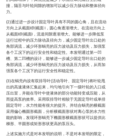
撞，隔舌与叶轮间隙的增加可以减少压力脉动和整体径向
力。
(2)通过进一步设计固定导叶具有不同的圆心角，且在流动
方向上从截面II到截面 I，圆心角逐渐增大。在流动方向上
从截面II到截面I，流道间隙逐渐增大。能够进一步降低泵
运行过程中的压力脉动及径向力，减少固定导叶出口处的
角部涡流，减少环形蜗壳的压力波动及压力损失，加强泵
各个工况下的运行安全性和稳定性。本发明通过第一凹
槽、第二凹槽的设计，能够进一步减少固定导叶出口处的
角部涡流，减少环形蜗壳的压力波动及压力损失，从而加
强泵各个工况下的运行安全性和稳定性。
(3)在蜗壳内设有双排导叶(活动导叶、固定导叶)将叶轮甩
出的高速液体汇集起来，均匀地引向下一级叶轮的入口或
压出室，并能在导叶中使液体的部分动能转变成压能，从
而提高泵的效率。采用双排导叶相较于无固定导叶或单排
固定导叶，水力性能有很大的提升。并结合蜗壳的横截面
采用偏心椭圆形截面，分析横截面形状对离心泵的水力性
能的影响，发现环形蜗壳下椭圆形横截面形状可以提供比
梯形、半圆形或矩形形状更高的泵压头。
上述实施方式是对本发明的说明，不是对本发明的限定，