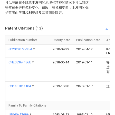
可以理解在不脱离本发明的原理和精神的情况下可以对这
些实施例进行多种变化、修改、替换和变型，本发明的保
护范围由所附权利要求及其等同物限定。
Patent Citations (13)
Publication number
Priority date
Publication date
Assi
JP2012072735A
*
2010-09-29
2012-04-12
Kobe 
Ltd
CN208364486U
*
2018-06-14
2019-01-11
安徽
达流
有限
CN110701110A
*
2019-10-30
2020-01-17
江苏
Family To Family Citations
JPS6045798A
*
1983-08-23
1985-03-12
Mitsu