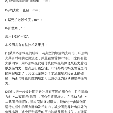
A
-蜗壳第I截面的面积值，mm；
I
D
-蜗壳出口直径，mm；
S
L-蜗壳扩散段长度，mm；
θ-扩散角，°；
采用θ取6°～12°。
本发明具有有益技术效果是：
(1)采用环形蜗壳的结构，与典型的螺旋蜗壳相比，环形蜗
壳具有对称的过流流道，并且在隔舌和叶轮出口之间有较
大的间隙，用环形蜗壳代替传统的蜗壳能降低泵压力脉动
以及径向力，提高运行稳定性。叶轮外周与蜗壳隔舌之间
的间隙增加了，其优点是减少了水流在蜗壳隔舌上的碰
撞，隔舌与叶轮间隙的增加可以减少压力脉动和整体径向
力。
(2)通过进一步设计固定导叶具有不同的圆心角，且在流动
方向上从截面II到截面 I，圆心角逐渐增大。在流动方向上
从截面II到截面I，流道间隙逐渐增大。能够进一步降低泵
运行过程中的压力脉动及径向力，减少固定导叶出口处的
角部涡流，减少环形蜗壳的压力波动及压力损失，加强泵