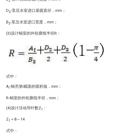
2
D
-泵压水室进口基圆直径，mm；
3
B
-泵压水室进口宽度，mm；
3
(3)设计蜗室的外轮廓线半径R：
式中：
A
-蜗壳第I截面的面积值，mm；
I
R-蜗室的外轮廓线半径，mm；
(4)设计活动导叶数Z
：
1
Z
＝8～14
1
式中：