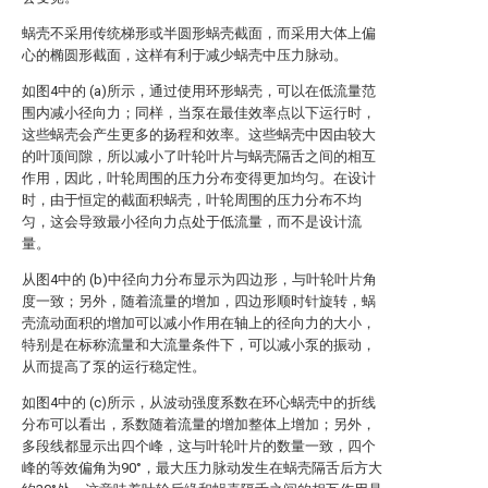
蜗壳不采用传统梯形或半圆形蜗壳截面，而采用大体上偏
心的椭圆形截面，这样有利于减少蜗壳中压力脉动。
如图4中的 (a)所示，通过使用环形蜗壳，可以在低流量范
围内减小径向力；同样，当泵在最佳效率点以下运行时，
这些蜗壳会产生更多的扬程和效率。这些蜗壳中因由较大
的叶顶间隙，所以减小了叶轮叶片与蜗壳隔舌之间的相互
作用，因此，叶轮周围的压力分布变得更加均匀。在设计
时，由于恒定的截面积蜗壳，叶轮周围的压力分布不均
匀，这会导致最小径向力点处于低流量，而不是设计流
量。
从图4中的 (b)中径向力分布显示为四边形，与叶轮叶片角
度一致；另外，随着流量的增加，四边形顺时针旋转，蜗
壳流动面积的增加可以减小作用在轴上的径向力的大小，
特别是在标称流量和大流量条件下，可以减小泵的振动，
从而提高了泵的运行稳定性。
如图4中的 (c)所示，从波动强度系数在环心蜗壳中的折线
分布可以看出，系数随着流量的增加整体上增加；另外，
多段线都显示出四个峰，这与叶轮叶片的数量一致，四个
峰的等效偏角为90°，最大压力脉动发生在蜗壳隔舌后方大