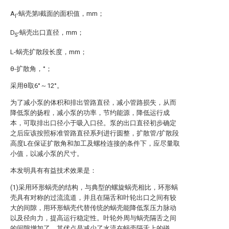
A
-蜗壳第I截面的面积值，mm；
I
D
-蜗壳出口直径，mm；
S
L-蜗壳扩散段长度，mm；
θ-扩散角，°；
采用θ取6°～12°。
为了减小泵的体积和排出管路直径，减小管路损失，从而
降低泵的扬程，减小泵的功率，节约能源，降低运行成
本，可取排出口径小于吸入口径。泵的出口直径初步确定
之后应该按照标准管路直径系列进行圆整，扩散管/扩散段
高度L在保证扩散角和加工及螺栓连接的条件下，应尽量取
小值，以减小泵的尺寸。
本发明具有有益技术效果是：
(1)采用环形蜗壳的结构，与典型的螺旋蜗壳相比，环形蜗
壳具有对称的过流流道，并且在隔舌和叶轮出口之间有较
大的间隙，用环形蜗壳代替传统的蜗壳能降低泵压力脉动
以及径向力，提高运行稳定性。叶轮外周与蜗壳隔舌之间
的间隙增加了，其优点是减少了水流在蜗壳隔舌上的碰