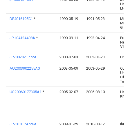
Heavy
Ltd
DE4016195C1
*
1990-05-19
1991-05-23
Mtu
Muen
Gmb
JPH04124498A
*
1990-09-11
1992-04-24
Proiz
Nevsk
V I Le
JP2002021772A
2000-07-03
2002-01-23
Hitach
AU2003902255A0
2003-05-09
2003-05-29
Quee
Univer
Of
Techn
US20060177305A1
*
2005-02-07
2006-08-10
Hoan
Khanh
JP2010174726A
2009-01-29
2010-08-12
Ihi Co