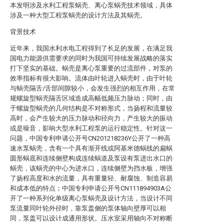
本发明涉及水利工程泵蜗壳、离心泵蜗壳技术领域，具体
涉及一种大型工程泵蜗壳的设计方法及其蜗壳。
背景技术
近年来，我国水利水电工程得到了长足的发展，在满足我
国电力能源供需要求的同时为我国可持续发展战略的落实
打下坚实的基础。蜗壳是离心泵重要的过流部件，对泵的
效率指标有很大影响。流体由叶轮进入蜗壳时，由于叶轮
与蜗壳隔舌/舌部间隙较小，会发生强烈的相互作用，在常
规螺旋型蜗壳隔舌区域造成高幅低频压力脉动；同时，由
于螺旋型蜗壳的几何结构是不对称形式，当扬程和流量较
高时，会产生较大的压力脉动和径向力，产生较大的振动
或是噪音，影响大型水利工程泵的运行稳定性。针对这一
问题，中国专利申请公开号CN201218236Y公开了一种高
速水泵蜗壳，含有一个具有渐开线或阿基米德蜗线的扁蜗
圆形蜗底和连续侧壁构成连续蜗道及泵设有泵进出水口的
蜗壳，该蜗壳的中心为进水口，连续侧壁为挡水板，增强
了扬程高度和水的流量，具有重量轻、耐腐蚀、制造容易
和成本低的特点；中国专利申请公开号CN111894903A公
开了一种系列化单级离心泵蜗壳及设计方法，当设计不同
泵流量同叶轮外径时，靠泵盖侧的泵体轴向壁厚可以相
同，泵盖可以设计成通用形状。压水室采用轴向不对称断