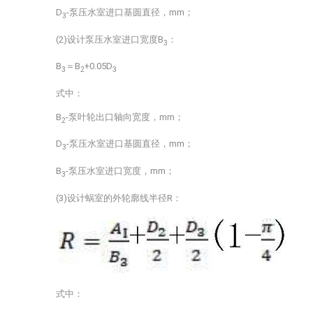
D
-泵压水室进口基圆直径，mm；
3
(2)设计泵压水室进口宽度B
：
3
B
＝B
+0.05D
3
2
3
式中：
B
-泵叶轮出口轴向宽度，mm；
2
D
-泵压水室进口基圆直径，mm；
3
B
-泵压水室进口宽度，mm；
3
(3)设计蜗室的外轮廓线半径R：
式中：