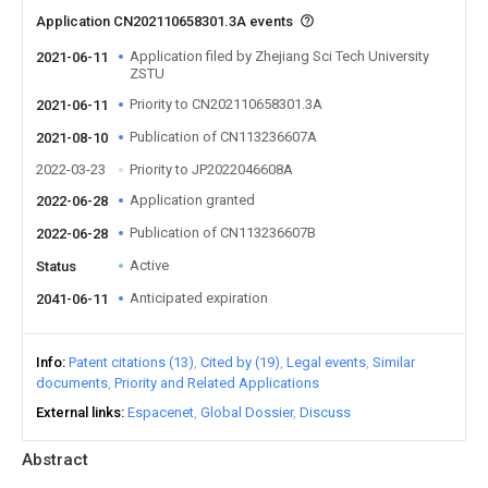
Application CN202110658301.3A events
Application filed by Zhejiang Sci Tech University
2021-06-11
ZSTU
Priority to CN202110658301.3A
2021-06-11
Publication of CN113236607A
2021-08-10
2022-03-23
Priority to JP2022046608A
Application granted
2022-06-28
Publication of CN113236607B
2022-06-28
Active
Status
Anticipated expiration
2041-06-11
Info
Patent citations (13)
Cited by (19)
Legal events
Similar
documents
Priority and Related Applications
External links
Espacenet
Global Dossier
Discuss
Abstract