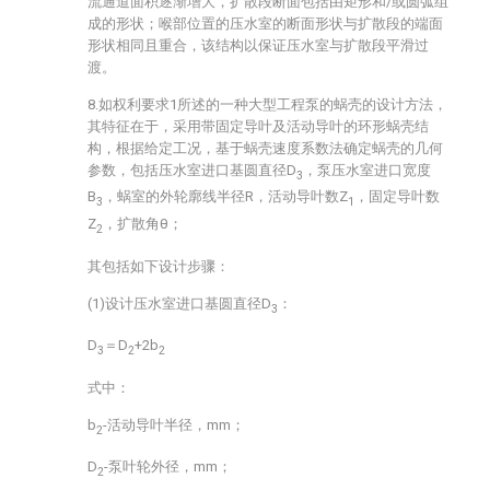
流通道面积逐渐增大，扩散段断面包括由矩形和/或圆弧组
成的形状；喉部位置的压水室的断面形状与扩散段的端面
形状相同且重合，该结构以保证压水室与扩散段平滑过
渡。
8.如权利要求1所述的一种大型工程泵的蜗壳的设计方法，
其特征在于，采用带固定导叶及活动导叶的环形蜗壳结
构，根据给定工况，基于蜗壳速度系数法确定蜗壳的几何
参数，包括压水室进口基圆直径D
，泵压水室进口宽度
3
B
，蜗室的外轮廓线半径R，活动导叶数Z
，固定导叶数
3
1
Z
，扩散角θ；
2
其包括如下设计步骤：
(1)设计压水室进口基圆直径D
：
3
D
＝D
+2b
3
2
2
式中：
b
-活动导叶半径，mm；
2
D
-泵叶轮外径，mm；
2