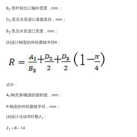
B
-泵叶轮出口轴向宽度，mm；
2
D
-泵压水室进口基圆直径，mm；
3
B
-泵压水室进口宽度，mm；
3
(3)设计蜗室的外轮廓线半径R：
式中：
A
-蜗壳第I截面的面积值，mm；
I
R-蜗室的外轮廓线半径，mm；
(4)设计活动导叶数Z
：
1
Z
＝8～14
1