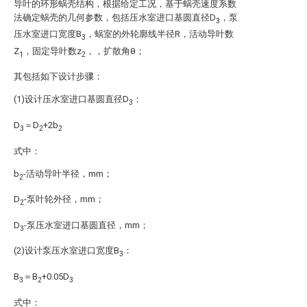
导叶的环形蜗壳结构，根据给定工况，基于蜗壳速度系数
法确定蜗壳的几何参数，包括压水室进口基圆直径D
，泵
3
压水室进口宽度B
，蜗室的外轮廓线半径R，活动导叶数
3
Z
，固定导叶数z
，，扩散角θ；
1
2
其包括如下设计步骤：
(1)设计压水室进口基圆直径D
：
3
D
＝D
+2b
3
2
2
式中：
b
-活动导叶半径，mm；
2
D
-泵叶轮外径，mm；
2
D
-泵压水室进口基圆直径，mm；
3
(2)设计泵压水室进口宽度B
：
3
B
＝B
+0.05D
3
2
3
式中：