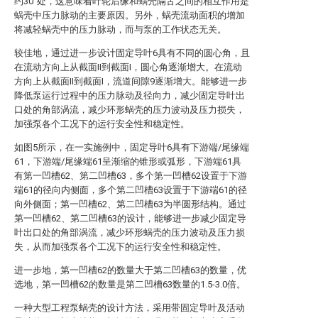
约30°处，这意味着叶轮后缘和蜗壳隔舌之间的相互作用是
蜗壳中压力脉动的主要原因。另外，蜗壳流动面积的增加
将减轻蜗壳中的压力脉动，而与泵的工作状态无关。
较佳地，通过进一步设计固定导叶6具有不同的圆心角，且
在流动方向上从截面II到截面I，圆心角逐渐增大。在流动
方向上从截面II到截面I，流道间隙9逐渐增大。能够进一步
降低泵运行过程中的压力脉动及径向力，减少固定导叶出
口处的角部涡流，减少环形蜗壳的压力波动及压力损失，
加强泵各个工况下的运行安全性和稳定性。
如图5所示，在一实施例中，固定导叶6具有下游端/尾缘端
61，下游端/尾缘端61呈渐缩的锥形或弧形，下游端61具
有第一凹槽62、第二凹槽63，多个第一凹槽62设置于下游
端61的径向内侧面，多个第二凹槽63设置于下游端61的径
向外侧面；第一凹槽62、第二凹槽63为半圆形结构。通过
第一凹槽62、第二凹槽63的设计，能够进一步减少固定导
叶出口处的角部涡流，减少环形蜗壳的压力波动及压力损
失，从而加强泵各个工况下的运行安全性和稳定性。
进一步地，第一凹槽62的数量大于第二凹槽63的数量，优
选地，第一凹槽62的数量是第二凹槽63数量的1.5-3.0倍。
一种大型工程泵蜗壳的设计方法，采用带固定导叶及活动