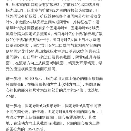
9，压水室的出口端设有扩散段2，扩散段2的出口端具有
蜗壳出口1，压水室与扩散段2之间的连接部为喉部3，叶
轮外周设有扩压器，扩压器包括多个沿周向分布的活动导
叶5，扩散段2与蜗壳壁之间构成隔舌8，其特征在于：活
动导叶5的外周设置有多个固定导叶6，固定导叶6将蜗壳
流道分隔为固定式多流道4，出口导叶7的中线/轴线与扩散
段2的中线/轴线共线/平行，出口导叶7大体上与压水室进
口基圆D3相切，固定导叶6 的出口端与与其相邻的径向内
侧的固定导叶6的进口端或压水室进口基圆D3之间具有流
道间隙9，出口导叶7的进口端具有截面I，隔舌8处具有截
面II，在流动方向上从截面 II到截面I，蜗壳为环形蜗壳，蜗
壳的流道横截面流通面积相同。
进一步地，如图3所示，蜗壳采用大体上偏心的椭圆形截面
环形蜗壳B，在椭圆形长轴方向上(X轴方向上)，椭圆形偏
心的长的部分的尺寸为短的部分的尺寸的2-4倍，优选地
2.5倍。
进一步地，固定导叶6为弧形导叶，固定导叶6具有相同或
不同的圆心角。较佳地，固定导叶6具有不同的圆心角，且
在流动方向上从截面II到截面I，圆心角逐渐增大。具体
地，在流动方向上从截面II到截面I，下游的圆心角为上游
的圆心角的1.05-1.25倍。