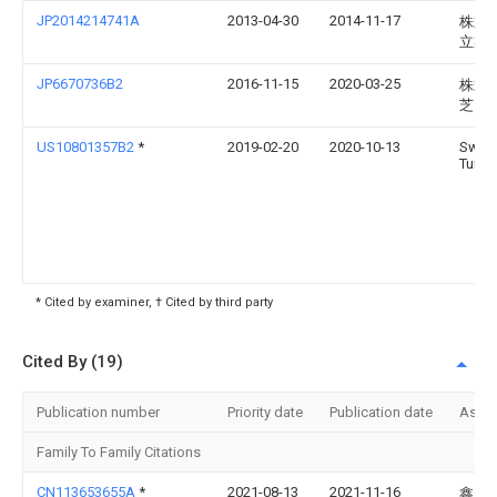
JP2014214741A
2013-04-30
2014-11-17
株式
立製
JP6670736B2
2016-11-15
2020-03-25
株式
芝
US10801357B2
*
2019-02-20
2020-10-13
Switc
Turbo,
* Cited by examiner, † Cited by third party
Cited By (19)
Publication number
Priority date
Publication date
Assi
Family To Family Citations
CN113653655A
*
2021-08-13
2021-11-16
鑫磊