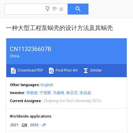
一种大型工程泵蜗壳的设计方法及其蜗壳
CN113236607B
China
Download PDF
Find Prior Art
Similar
Other languages
English
Inventor
李晓俊
宁望辉
马建峰
林言丕
朱祖超
Current Assignee
Zhejiang Sci Tech University ZSTU
Worldwide applications
2021
CN
2022
JP