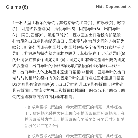
Claims
(8)
Hide Dependent
1.一种大型工程泵的蜗壳，其包括蜗壳出口(1)、扩散段(2)、喉部
(3)、固定式多流道(4)、活动导叶(5)、固定导叶(6)、出口导叶
(7)、隔舌/舌部(8)、流道间隙(9)，压水室的出口端设有扩散段，
扩散段的出口端具有蜗壳出口，压水室与扩散段之间的连接部为
喉部，叶轮外周设有扩压器，扩压器包括多个沿周向分布的活动
导叶，扩散段与蜗壳壁之间构成隔舌，其特征在于：活动导叶(5)
的外周设置有多个固定导叶(6)，固定导叶将蜗壳流道分隔为固定
式多流道，出口导叶的中线/轴线与扩散段的中线/轴线共线/平
行，出口导叶大体上与压水室进口基圆D3相切，固定导叶的出口
端与与其相邻的径向内侧的固定导叶的进口端或压水室进口基圆
D3之间具有流道间隙(9)，出口导叶的进口端具有截面I，隔舌处
具有截面II，在流动方向上从截面II到截面I，蜗壳为环形蜗壳，蜗
壳的流道横截面流通面积基本相同。
2.如权利要求1所述的一种大型工程泵的蜗壳，其特征在
于，所述蜗壳采用大体上偏心的椭圆形截面环形蜗壳，在
椭圆形长轴方向上，椭圆形偏心的长的部分的尺寸为短的
部分的尺寸的2-4倍。
3.如权利要求2所述的一种大型工程泵的蜗壳，其特征在