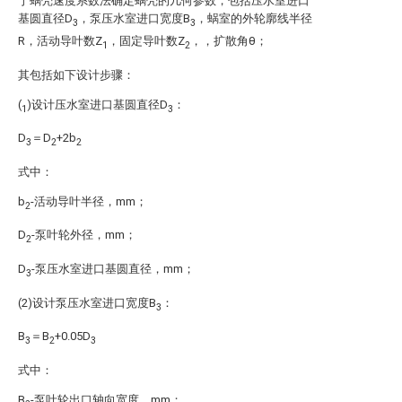
于蜗壳速度系数法确定蜗壳的几何参数，包括压水室进口
基圆直径D
，泵压水室进口宽度B
，蜗室的外轮廓线半径
3
3
R，活动导叶数Z
，固定导叶数Z
，，扩散角θ；
1
2
其包括如下设计步骤：
(
)设计压水室进口基圆直径D
：
1
3
D
＝D
+2b
3
2
2
式中：
b
-活动导叶半径，mm；
2
D
-泵叶轮外径，mm；
2
D
-泵压水室进口基圆直径，mm；
3
(2)设计泵压水室进口宽度B
：
3
B
＝B
+0.05D
3
2
3
式中：
B
-泵叶轮出口轴向宽度，mm；