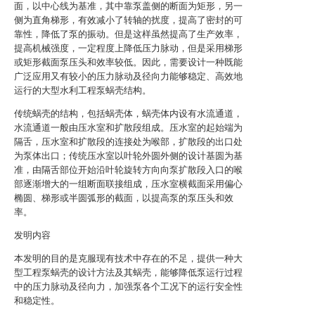
面，以中心线为基准，其中靠泵盖侧的断面为矩形，另一
侧为直角梯形，有效减小了转轴的扰度，提高了密封的可
靠性，降低了泵的振动。但是这样虽然提高了生产效率，
提高机械强度，一定程度上降低压力脉动，但是采用梯形
或矩形截面泵压头和效率较低。因此，需要设计一种既能
广泛应用又有较小的压力脉动及径向力能够稳定、高效地
运行的大型水利工程泵蜗壳结构。
传统蜗壳的结构，包括蜗壳体，蜗壳体内设有水流通道，
水流通道一般由压水室和扩散段组成。压水室的起始端为
隔舌，压水室和扩散段的连接处为喉部，扩散段的出口处
为泵体出口；传统压水室以叶轮外圆外侧的设计基圆为基
准，由隔舌部位开始沿叶轮旋转方向向泵扩散段入口的喉
部逐渐增大的一组断面联接组成，压水室横截面采用偏心
椭圆、梯形或半圆弧形的截面，以提高泵的泵压头和效
率。
发明内容
本发明的目的是克服现有技术中存在的不足，提供一种大
型工程泵蜗壳的设计方法及其蜗壳，能够降低泵运行过程
中的压力脉动及径向力，加强泵各个工况下的运行安全性
和稳定性。