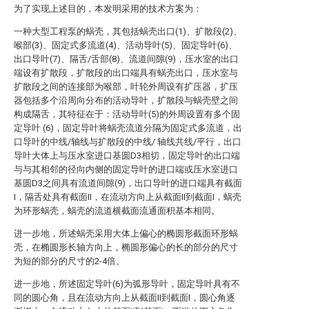
为了实现上述目的，本发明采用的技术方案为：
一种大型工程泵的蜗壳，其包括蜗壳出口(1)、扩散段(2)、
喉部(3)、固定式多流道(4)、活动导叶(5)、固定导叶(6)、
出口导叶(7)、隔舌/舌部(8)、流道间隙(9)，压水室的出口
端设有扩散段，扩散段的出口端具有蜗壳出口，压水室与
扩散段之间的连接部为喉部，叶轮外周设有扩压器，扩压
器包括多个沿周向分布的活动导叶，扩散段与蜗壳壁之间
构成隔舌，其特征在于：活动导叶(5)的外周设置有多个固
定导叶 (6)，固定导叶将蜗壳流道分隔为固定式多流道，出
口导叶的中线/轴线与扩散段的中线/ 轴线共线/平行，出口
导叶大体上与压水室进口基圆D3相切，固定导叶的出口端
与与其相邻的径向内侧的固定导叶的进口端或压水室进口
基圆D3之间具有流道间隙(9)，出口导叶的进口端具有截面
I，隔舌处具有截面II，在流动方向上从截面II到截面I，蜗壳
为环形蜗壳，蜗壳的流道横截面流通面积基本相同。
进一步地，所述蜗壳采用大体上偏心的椭圆形截面环形蜗
壳，在椭圆形长轴方向上，椭圆形偏心的长的部分的尺寸
为短的部分的尺寸的2-4倍。
进一步地，所述固定导叶(6)为弧形导叶，固定导叶具有不
同的圆心角，且在流动方向上从截面II到截面I，圆心角逐