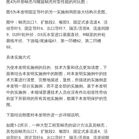
图4为环形蜗壳与螺旋蜗壳对泵性能的对比图；
图5为本发明固定导叶的另一实施例局部放大结构示意图。
图中：蜗壳出口1、扩散段2、喉部3、固定式多流道4、活
动导叶5、固定导叶6、出口导叶7、隔舌/舌部8、流道间隙
9、D2叶轮外径，D3压水室进口基圆直径、R蜗室的外轮
廓线半径、下游端/尾缘端61、第一凹槽62、第二凹槽
63。
具体实施方式
为使本发明实施例的目的、技术方案和优点更加清楚，下
面将结合本发明实施例中的附图，对本发明实施例中的技
术方案进行清楚、完整地描述，显然，所描述的实施例是
本发明一部分实施例，而不是全部的实施例。基于本发明
中的实施例，本领域普通技术人员在没有作出创造性劳动
前提下所获得的所有其他实施例，都属于本发明保护的范
围。
下面结合附图对本发明作进一步详细说明。
如图1-2所示，一种大型工程泵蜗壳的设计方法及其蜗壳，
其包括蜗壳出口1、扩散段2、喉部3、固定式多流道4、活
动导叶5、固定导叶6、出口导叶7、隔舌/舌部8、流道间隙