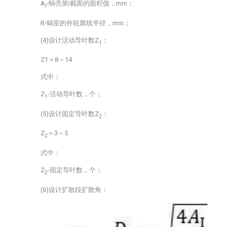
A
-蜗壳第I截面的面积值，mm；
I
R-蜗室的外轮廓线半径，mm；
(4)设计活动导叶数Z
：
1
Z1＝8～14
式中：
Z
-活动导叶数，个；
1
(5)设计固定导叶数Z
：
2
Z
＝3～5
2
式中：
Z
-固定导叶数，个；
2
(6)设计扩散段扩散角：