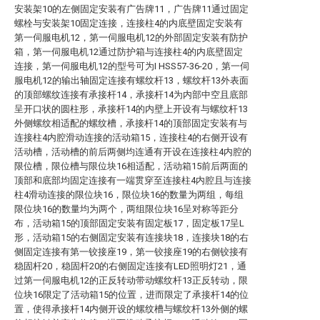
安装架10的左侧固定安装有广告牌11，广告牌11通过固定
螺栓与安装架10固定连接，连接柱4的内底壁固定安装有
第一伺服电机12，第一伺服电机12的外部固定安装有防护
箱，第一伺服电机12通过防护箱与连接柱4的内底壁固定
连接，第一伺服电机12的型号可为I HSS57-36-20，第一伺
服电机12的输出轴固定连接有螺纹杆13，螺纹杆13外表面
的顶部螺纹连接有承接杆14，承接杆14为内部中空且底部
呈开口状的圆柱形，承接杆14的内壁上开设有与螺纹杆13
外侧螺纹相适配的螺纹槽，承接杆14的顶部固定安装有与
连接柱4内腔滑动连接的活动箱15，连接柱4的右侧开设有
活动槽，活动槽的前后两侧均连通有开设在连接柱4内腔的
限位槽，限位槽与限位块16相适配，活动箱15前后两面的
顶部和底部均固定连接有一端贯穿至连接柱4内腔且与连接
柱4滑动连接的限位块16，限位块16的数量为两组，每组
限位块16的数量均为两个，两组限位块16呈对称等距分
布，活动箱15的顶部固定安装有固定板17，固定板17呈L
形，活动箱15的右侧固定安装有连接块18，连接块18的右
侧固定连接有第一铰接座19，第一铰接座19的右侧铰接有
稳固杆20，稳固杆20的右侧固定连接有LED照明灯21，通
过第一伺服电机12的正反转动带动螺纹杆13正反转动，限
位块16限定了活动箱15的位置，进而限定了承接杆14的位
置，使得承接杆14内侧开设的螺纹槽与螺纹杆13外侧的螺