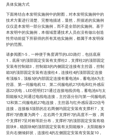
具体实施方式
下面将结合本发明实施例中的附图，对本发明实施例中的
技术方案进行清楚、完整地描述，显然，所描述的实施例
仅仅是本发明一部分实施例，而不是全部的实施例。基于
本发明中的实施例，本领域普通技术人员在没有做出创造
性劳动前提下所获得的所有其他实施例，都属于本发明保
护的范围。
请参阅图1-5，一种便于角度调节的LED路灯，包括底座
1，底座1的顶部固定安装有支撑柱2，支撑柱2的顶部固定
安装有控制箱3，控制箱3的内侧固定连接有主控器，控制
箱3的顶部固定安装有连接柱4，连接柱4的顶部固定连接
有顶板5，顶板5的内部固定连接有蓄电池6，蓄电池6为主
控器、第一伺服电机12、第二伺服电机27供电和红外感应
器22供电，LED照明灯21通过连接地线供电，蓄电池6与太
阳能板9之间通过电线电连接，主控器分别与第一伺服电机
12和第二伺服电机27电连接，主控器与红外感应器22信号
连接，连接板5顶部的左右两侧均固定安装有支撑杆7，支
撑杆7的数量为两个，左右两个支撑杆7的高度不一致，两
个支撑杆7呈对称等距分布，支撑杆7的顶部固定安装有稳
固块8，稳固块8的顶部固定安装有太阳能板9，太阳能板9
呈向右侧倾斜状，连接柱4的左侧固定安装有安装架10，