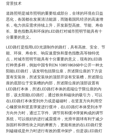
背景技术
道路照明是城市照明的重要组成部分，全球的环境在日益
恶化，各国都在发展清洁能源，而随着国民经济的高速增
长，电力供应需求持续上升，开发新型高效、节能、寿命
长、显色指数高和环保的LED路灯对城市照明节能具有十
分重要的意义。
LED路灯是指用LED光源制作的路灯，具有高效、安全、节
能、环保、寿命长、响应速度快和显色指数高等独特优
点，对城市照明节能具有十分重要的意义，现有的LED路
灯种类多样，例如中国专利CN 108518636B中公开一种太
阳能LED路灯，该发明包括限位座，所述限位座的下方设
置有安装块，所述安装块的顶部开设有安装槽，所述限位
座的底部位于安装槽的内部，所述限位座的顶部设置有
LED路灯本体，所述LED路灯本体的底端位于限位座的内
部，该太阳能LED路灯，通过铁块和磁块的吸引力，可以
在LED路灯本体受到外力或是磕碰时，在竖直方向利用空
心橡胶块和竖直弹簧进行缓冲，在LED路灯本体受到水平
方向外力时，通过工字件、调节筒和缓冲弹簧构成的调节
系统，可以很好的进行减震缓冲，光滑半圆球有利于减少
加固杆和弹性块之间的摩擦力，更能有效的在LED路灯受
到磕碰或是外力时进行有效的缓冲保护，但是该LED路灯