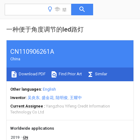
一种便于角度调节的led路灯
CN110906261A
China
Download PDF
Find Prior Art
Similar
Other languages
English
Inventor
吴炎东
盛金花
陆明俊
王耀中
Current Assignee
Yangzhou Yifeng Credit Information
Technology Co Ltd
Worldwide applications
2019
CN