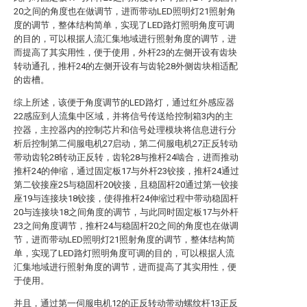
20之间的角度也在做调节，进而带动LED照明灯21照射角
度的调节，整体结构简单，实现了LED路灯照明角度可调
的目的，可以根据人流汇集地域进行照射角度的调节，进
而提高了其实用性，便于使用，外杆23的左侧开设有齿块
转动通孔，推杆24的左侧开设有与齿轮28外侧齿块相适配
的齿槽。
综上所述，该便于角度调节的LED路灯，通过红外感应器
22感应到人流集中区域，并将信号传送给控制箱3内的主
控器，主控器内的控制芯片和信号处理模块将信息进行分
析后控制第二伺服电机27启动，第二伺服电机27正反转动
带动齿轮28转动正反转，齿轮28与推杆24啮合，进而推动
推杆24的伸缩，通过固定板17与外杆23铰接，推杆24通过
第二铰接座25与稳固杆20铰接，且稳固杆20通过第一铰接
座19与连接块18铰接，使得推杆24伸缩过程中带动稳固杆
20与连接块18之间角度的调节，与此同时固定板17与外杆
23之间角度调节，推杆24与稳固杆20之间的角度也在做调
节，进而带动LED照明灯21照射角度的调节，整体结构简
单，实现了LED路灯照明角度可调的目的，可以根据人流
汇集地域进行照射角度的调节，进而提高了其实用性，便
于使用。
并且，通过第一伺服电机12的正反转动带动螺纹杆13正反