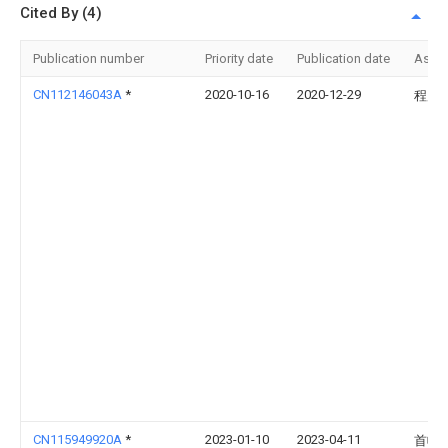
Cited By (4)
Publication number
Priority date
Publication date
Assi
CN112146043A
*
2020-10-16
2020-12-29
程凤
CN115949920A
*
2023-01-10
2023-04-11
首帆