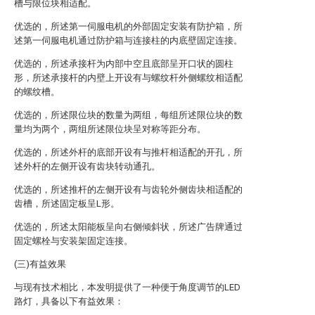
槽与限位块相适配。
优选的，所述第一伺服电机的外部固定安装有防护箱，所
述第一伺服电机通过防护箱与连接柱的内底壁固定连接。
优选的，所述承接杆为内部中空且底部呈开口状的圆柱
形，所述承接杆的内壁上开设有与螺纹杆外侧螺纹相适配
的螺纹槽。
优选的，所述限位块的数量为两组，每组所述限位块的数
量均为两个，两组所述限位块呈对称等距分布。
优选的，所述外杆的底部开设有与推杆相适配的开孔，所
述外杆的左侧开设有齿块转动通孔。
优选的，所述推杆的左侧开设有与齿轮外侧齿块相适配的
齿槽，所述固定板呈L形。
优选的，所述太阳能板呈向右侧倾斜状，所述广告牌通过
固定螺栓与安装架固定连接。
(三)有益效果
与现有技术相比，本发明提供了一种便于角度调节的LED
路灯，具备以下有益效果：