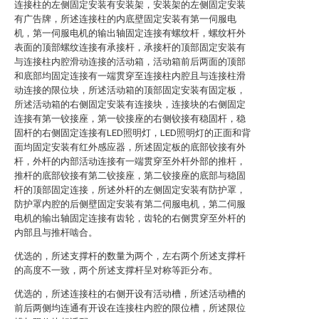
连接柱的左侧固定安装有安装架，安装架的左侧固定安装
有广告牌，所述连接柱的内底壁固定安装有第一伺服电
机，第一伺服电机的输出轴固定连接有螺纹杆，螺纹杆外
表面的顶部螺纹连接有承接杆，承接杆的顶部固定安装有
与连接柱内腔滑动连接的活动箱，活动箱前后两面的顶部
和底部均固定连接有一端贯穿至连接柱内腔且与连接柱滑
动连接的限位块，所述活动箱的顶部固定安装有固定板，
所述活动箱的右侧固定安装有连接块，连接块的右侧固定
连接有第一铰接座，第一铰接座的右侧铰接有稳固杆，稳
固杆的右侧固定连接有LED照明灯，LED照明灯的正面和背
面均固定安装有红外感应器，所述固定板的底部铰接有外
杆，外杆的内部活动连接有一端贯穿至外杆外部的推杆，
推杆的底部铰接有第二铰接座，第二铰接座的底部与稳固
杆的顶部固定连接，所述外杆的左侧固定安装有防护罩，
防护罩内腔的后侧壁固定安装有第二伺服电机，第二伺服
电机的输出轴固定连接有齿轮，齿轮的右侧贯穿至外杆的
内部且与推杆啮合。
优选的，所述支撑杆的数量为两个，左右两个所述支撑杆
的高度不一致，两个所述支撑杆呈对称等距分布。
优选的，所述连接柱的右侧开设有活动槽，所述活动槽的
前后两侧均连通有开设在连接柱内腔的限位槽，所述限位