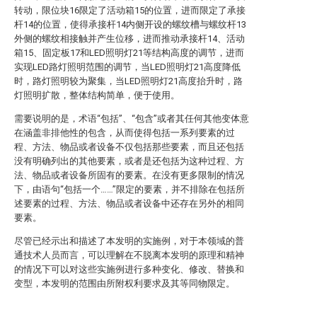
转动，限位块16限定了活动箱15的位置，进而限定了承接
杆14的位置，使得承接杆14内侧开设的螺纹槽与螺纹杆13
外侧的螺纹相接触并产生位移，进而推动承接杆14、活动
箱15、固定板17和LED照明灯21等结构高度的调节，进而
实现LED路灯照明范围的调节，当LED照明灯21高度降低
时，路灯照明较为聚集，当LED照明灯21高度抬升时，路
灯照明扩散，整体结构简单，便于使用。
需要说明的是，术语“包括”、“包含”或者其任何其他变体意
在涵盖非排他性的包含，从而使得包括一系列要素的过
程、方法、物品或者设备不仅包括那些要素，而且还包括
没有明确列出的其他要素，或者是还包括为这种过程、方
法、物品或者设备所固有的要素。在没有更多限制的情况
下，由语句“包括一个……”限定的要素，并不排除在包括所
述要素的过程、方法、物品或者设备中还存在另外的相同
要素。
尽管已经示出和描述了本发明的实施例，对于本领域的普
通技术人员而言，可以理解在不脱离本发明的原理和精神
的情况下可以对这些实施例进行多种变化、修改、替换和
变型，本发明的范围由所附权利要求及其等同物限定。