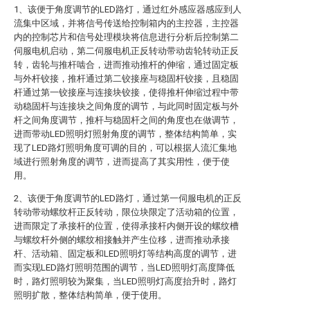
1、该便于角度调节的LED路灯，通过红外感应器感应到人
流集中区域，并将信号传送给控制箱内的主控器，主控器
内的控制芯片和信号处理模块将信息进行分析后控制第二
伺服电机启动，第二伺服电机正反转动带动齿轮转动正反
转，齿轮与推杆啮合，进而推动推杆的伸缩，通过固定板
与外杆铰接，推杆通过第二铰接座与稳固杆铰接，且稳固
杆通过第一铰接座与连接块铰接，使得推杆伸缩过程中带
动稳固杆与连接块之间角度的调节，与此同时固定板与外
杆之间角度调节，推杆与稳固杆之间的角度也在做调节，
进而带动LED照明灯照射角度的调节，整体结构简单，实
现了LED路灯照明角度可调的目的，可以根据人流汇集地
域进行照射角度的调节，进而提高了其实用性，便于使
用。
2、该便于角度调节的LED路灯，通过第一伺服电机的正反
转动带动螺纹杆正反转动，限位块限定了活动箱的位置，
进而限定了承接杆的位置，使得承接杆内侧开设的螺纹槽
与螺纹杆外侧的螺纹相接触并产生位移，进而推动承接
杆、活动箱、固定板和LED照明灯等结构高度的调节，进
而实现LED路灯照明范围的调节，当LED照明灯高度降低
时，路灯照明较为聚集，当LED照明灯高度抬升时，路灯
照明扩散，整体结构简单，便于使用。