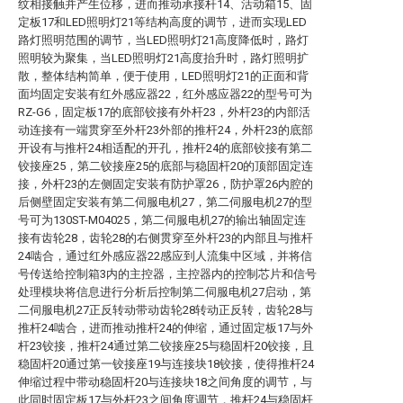
纹相接触并产生位移，进而推动承接杆14、活动箱15、固
定板17和LED照明灯21等结构高度的调节，进而实现LED
路灯照明范围的调节，当LED照明灯21高度降低时，路灯
照明较为聚集，当LED照明灯21高度抬升时，路灯照明扩
散，整体结构简单，便于使用，LED照明灯21的正面和背
面均固定安装有红外感应器22，红外感应器22的型号可为
RZ-G6，固定板17的底部铰接有外杆23，外杆23的内部活
动连接有一端贯穿至外杆23外部的推杆24，外杆23的底部
开设有与推杆24相适配的开孔，推杆24的底部铰接有第二
铰接座25，第二铰接座25的底部与稳固杆20的顶部固定连
接，外杆23的左侧固定安装有防护罩26，防护罩26内腔的
后侧壁固定安装有第二伺服电机27，第二伺服电机27的型
号可为130ST-M04025，第二伺服电机27的输出轴固定连
接有齿轮28，齿轮28的右侧贯穿至外杆23的内部且与推杆
24啮合，通过红外感应器22感应到人流集中区域，并将信
号传送给控制箱3内的主控器，主控器内的控制芯片和信号
处理模块将信息进行分析后控制第二伺服电机27启动，第
二伺服电机27正反转动带动齿轮28转动正反转，齿轮28与
推杆24啮合，进而推动推杆24的伸缩，通过固定板17与外
杆23铰接，推杆24通过第二铰接座25与稳固杆20铰接，且
稳固杆20通过第一铰接座19与连接块18铰接，使得推杆24
伸缩过程中带动稳固杆20与连接块18之间角度的调节，与
此同时固定板17与外杆23之间角度调节，推杆24与稳固杆