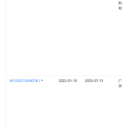
科技
有限
WO2023130407A1
*
2022-01-10
2023-07-13
广州
学院