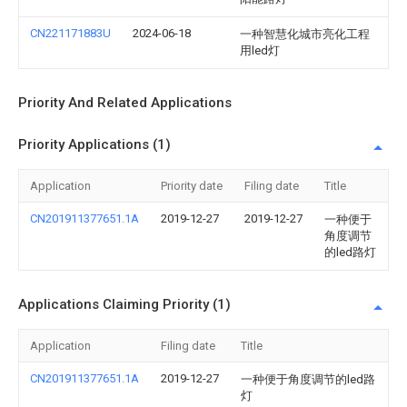
CN221171883U
2024-06-18
一种智慧化城市亮化工程
用led灯
Priority And Related Applications
Priority Applications (1)
Application
Priority date
Filing date
Title
CN201911377651.1A
2019-12-27
2019-12-27
一种便于
角度调节
的led路灯
Applications Claiming Priority (1)
Application
Filing date
Title
CN201911377651.1A
2019-12-27
一种便于角度调节的led路
灯