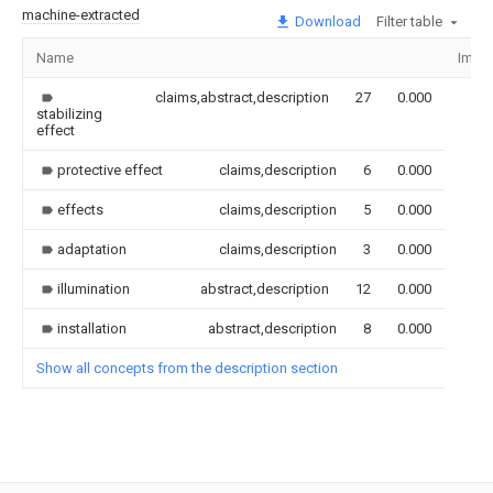
machine-extracted
Download
Filter table
Name
Imag
claims,abstract,description
27
0.000
stabilizing
effect
protective effect
claims,description
6
0.000
effects
claims,description
5
0.000
adaptation
claims,description
3
0.000
illumination
abstract,description
12
0.000
installation
abstract,description
8
0.000
Show all concepts from the description section