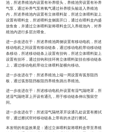
池，所述养殖池内设置有补养喷头，养殖池旁设置有补养
气泵，通过补养气泵将氧气通过补养喷头输送入养殖池
内，所述养殖池内设置有立体喂料架，所述立体喂料架上
设置有喂料盒，所述喂料盒侧面开口，通过在喂料盒内盛
放鱼食，并通过立体喂料架将喂料盒沉入养殖池内，对养
殖池内进行多层次喂食。
进一步改进在于：所述养殖池两侧设置有移动电机，所述
移动电机之间设置有移动链条，通过移动电机带动移动链
条移动，所述移动链条上设置有挂钩，所述立体喂料架上
设置有挂环，通过挂钩和挂环将立体喂料架挂在移动链条
上，通过移动电机带动立体喂料架横向移动。
进一步改进在于：所述养殖池上端一周设置有弧形阻挡
板，通过弧形阻挡板阻挡养殖鱼跳出养殖池。
进一步改进在于：所述移动电机外设置有湿气隔绝罩，所
述湿气隔绝罩上开设有通孔，用于移动链条伸出预留空
间。
进一步改进在于：所述湿气隔绝罩开设通孔处设置有擦拭
帘，通过擦拭帘对移动链条上带有的水进行擦拭。
本发明的有益效果是：通过立体喂料架将喂料盒带至养殖