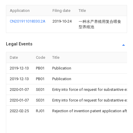
Application
Filing date
Title
CN201911018330.2A
2019-10-24
一种水产养殖用复合喂食
型养殖池
Legal Events
Date
Code
Title
2019-12-13
PB01
Publication
2019-12-13
PB01
Publication
2020-01-07
SE01
Entry into force of request for substantive exa
2020-01-07
SE01
Entry into force of request for substantive exa
2022-02-25
RJ01
Rejection of invention patent application after 