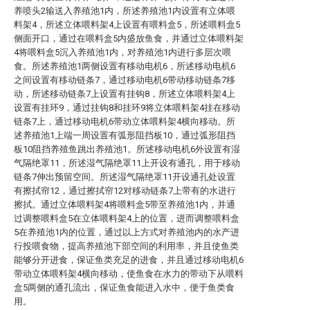
养喷头2输送入养殖池1内，所述养殖池1内设置有立体喂
料架4，所述立体喂料架4上设置有喂料盒5，所述喂料盒5
侧面开口，通过在喂料盒5内盛放鱼食，并通过立体喂料架
4将喂料盒5沉入养殖池1内，对养殖池1内进行多层次喂
食。所述养殖池1两侧设置有移动电机6，所述移动电机6
之间设置有移动链条7，通过移动电机6带动移动链条7移
动，所述移动链条7上设置有挂钩8，所述立体喂料架4上
设置有挂环9，通过挂钩8和挂环9将立体喂料架4挂在移动
链条7上，通过移动电机6带动立体喂料架4横向移动。所
述养殖池1上端一周设置有弧形阻挡板10，通过弧形阻挡
板10阻挡养殖鱼跳出养殖池1。所述移动电机6外设置有湿
气隔绝罩11，所述湿气隔绝罩11上开设有通孔，用于移动
链条7伸出预留空间。所述湿气隔绝罩11开设通孔处设置
有擦拭帘12，通过擦拭帘12对移动链条7上带有的水进行
擦拭。通过立体喂料架4将喂料盒5带至养殖池1内，并通
过调整喂料盒5在立体喂料架4上的位置，进而调整喂料盒
5在养殖池1内的位置，通过以上方式对养殖池内的水产进
行投喂食物，提高养殖池下部空间的利用率，并且使鱼类
能够分开进食，保证鱼类充足的进食，并且通过移动电机6
带动立体喂料架4横向移动，使鱼食在水力的带动下从喂料
盒5两侧的通孔流出，保证鱼食能进入水中，便于鱼类食
用。