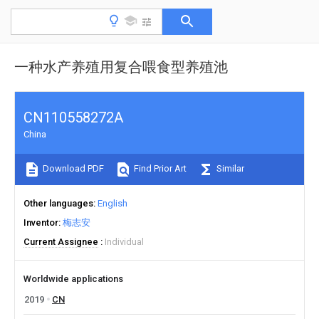
一种水产养殖用复合喂食型养殖池
CN110558272A
China
Download PDF
Find Prior Art
Similar
Other languages
English
Inventor
梅志安
Current Assignee
Individual
Worldwide applications
2019
CN