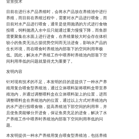
背景技术
目前在进行水产品养殖时，会将水产品放在养殖池中进行
养殖，而目前在养殖过程中，需要对水产品进行喂食，而
目前对水产品进行喂食，通常是使用抛洒的方式进行食物
投喂，饲料抛洒入水中后只能通过重力慢慢下降，而鱼群
需要聚集在水面上进行进食，在养殖量较大时会存在体积
较小的鱼类无法占据优势空间而无法进食，影响水产品的
生长环境，而在喂食时养殖池内部靠下的空间利用率极
低。因此，解决水产养殖工作中喂养时养殖池内部靠下空
间利用率低的问题就显得尤为重要了。
发明内容
针对现有技术的不足，本发明的目的是提供了一种水产养
殖用复合喂食型养殖池，通过立体喂料架将喂料盒带至养
殖池内，并通过调整喂料盒在立体喂料架上的位置，进而
调整喂料盒在养殖池内的位置，通过以上方式对养殖池内
的水产进行投喂食物，提高养殖池下部空间的利用率，并
且使鱼类能够分开进食，保证鱼类充足的进食，解决了水
产养殖工作中喂养时养殖池内部靠下空间利用率低的问
题。
本发明提供一种水产养殖用复合喂食型养殖池，包括养殖