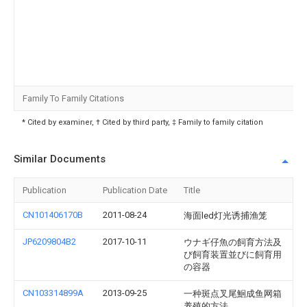
Family To Family Citations
* Cited by examiner, † Cited by third party, ‡ Family to family citation
Similar Documents
Publication
Publication Date
Title
CN101406170B
2011-08-24
海面led灯光诱捕渔笼
JP6209804B2
2017-10-11
ウナギ仔魚の飼育方法及
び飼育装置並びに飼育用
の容器
CN103314899A
2013-09-25
一种斑点叉尾鮰成鱼网箱
养殖的方法