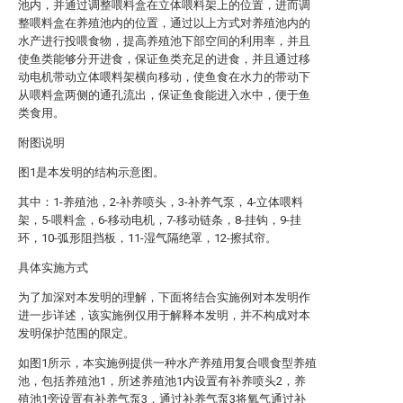
池内，并通过调整喂料盒在立体喂料架上的位置，进而调
整喂料盒在养殖池内的位置，通过以上方式对养殖池内的
水产进行投喂食物，提高养殖池下部空间的利用率，并且
使鱼类能够分开进食，保证鱼类充足的进食，并且通过移
动电机带动立体喂料架横向移动，使鱼食在水力的带动下
从喂料盒两侧的通孔流出，保证鱼食能进入水中，便于鱼
类食用。
附图说明
图1是本发明的结构示意图。
其中：1-养殖池，2-补养喷头，3-补养气泵，4-立体喂料
架，5-喂料盒，6-移动电机，7-移动链条，8-挂钩，9-挂
环，10-弧形阻挡板，11-湿气隔绝罩，12-擦拭帘。
具体实施方式
为了加深对本发明的理解，下面将结合实施例对本发明作
进一步详述，该实施例仅用于解释本发明，并不构成对本
发明保护范围的限定。
如图1所示，本实施例提供一种水产养殖用复合喂食型养殖
池，包括养殖池1，所述养殖池1内设置有补养喷头2，养
殖池1旁设置有补养气泵3，通过补养气泵3将氧气通过补