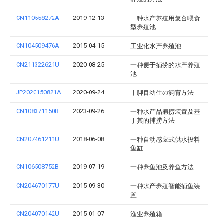
CN110558272A
2019-12-13
一种水产养殖用复合喂食
型养殖池
CN104509476A
2015-04-15
工业化水产养殖池
CN211322621U
2020-08-25
一种便于捕捞的水产养殖
池
JP2020150821A
2020-09-24
十脚目幼生の飼育方法
CN108371150B
2023-09-26
一种水产品捕捞装置及基
于其的捕捞方法
CN207461211U
2018-06-08
一种自动感应式供水投料
鱼缸
CN106508752B
2019-07-19
一种养鱼池及养鱼方法
CN204670177U
2015-09-30
一种水产养殖智能捕鱼装
置
CN204070142U
2015-01-07
渔业养殖箱