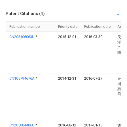
Patent Citations (4)
Publication number
Priority date
Publication date
Assi
CN205106063U
*
2015-12-01
2016-03-30
天津
洋腾
产养
限公
CN105794676A
*
2014-12-31
2016-07-27
天津
润淡
殖有
司
CN205884406U
*
2016-08-12
2017-01-18
通威