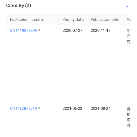
Cited By (2)
Publication number
Priority date
Publication date
Assi
CN111937799A
*
2020-07-27
2020-11-17
浙江
洋水
究所
CN113287561A
*
2021-06-22
2021-08-24
青岛
粮仓
渔业
有限