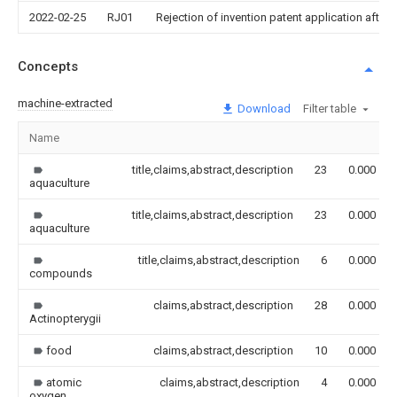
2022-02-25
RJ01
Rejection of invention patent application after 
Concepts
machine-extracted
Download
Filter table
Name
title,claims,abstract,description
23
0.000
aquaculture
title,claims,abstract,description
23
0.000
aquaculture
title,claims,abstract,description
6
0.000
compounds
claims,abstract,description
28
0.000
Actinopterygii
food
claims,abstract,description
10
0.000
atomic
claims,abstract,description
4
0.000
oxygen