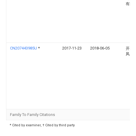
有限
CN207443985U
*
2017-11-23
2018-06-05
开县
凤养
Family To Family Citations
* Cited by examiner, † Cited by third party