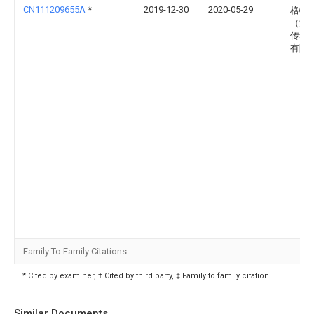
CN111209655A
*
2019-12-30
2020-05-29
格特
（江
传动
有限
Family To Family Citations
* Cited by examiner, † Cited by third party, ‡ Family to family citation
Similar Documents