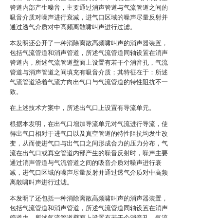
管道内部产生噪音，主要通过消声管道与气流管道之间的
吸音介质对噪声进行衰减，进气口区域的噪声尽量反射并
通过透气介质对中高频离散啸叫声进行过滤。
本发明还公开了一种消除离散高频啸叫声的消声器装置，
包括气流管道和消声管道，所述气流管道同轴设置在消声
管道内，所述气流管道壁面上设置有若干个消音孔，气流
管道与消声管道之间填充有吸音介质；其特征在于：所述
气流管道沿着气流方向出气口与气流管道的特性阻抗不一
致。
在上述技术方案中，所述出气口上设置有导流单元。
根据本发明，在出气口增加导流单元对气流进行导流，使
得出气口相对于进气口以及真空管道的特性阻抗均发生改
变，从而使进气口与出气口之间形成合力的压力分布，气
流在出气口或真空管道内部产生的噪音反射时，噪声主要
通过消声管道与气流管道之间的吸音介质对噪声进行衰
减，进气口区域的噪声尽量反射并通过透气介质对中高频
离散啸叫声进行过滤。
本发明了还包括一种消除离散高频啸叫声的消声器装置，
包括气流管道和消声管道，所述气流管道同轴设置在消声
管道内，所述气流管道壁面上设置有若干个消音孔，气流