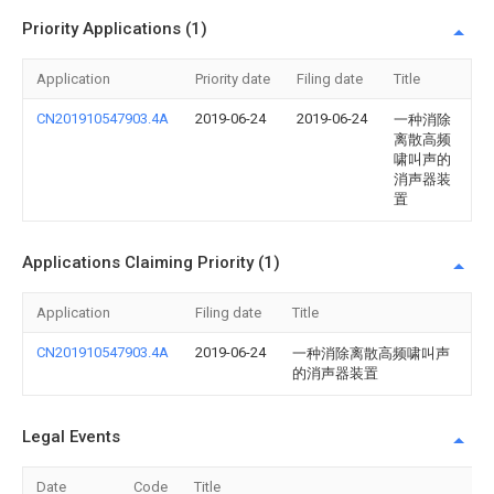
Priority Applications (1)
Application
Priority date
Filing date
Title
CN201910547903.4A
2019-06-24
2019-06-24
一种消除
离散高频
啸叫声的
消声器装
置
Applications Claiming Priority (1)
Application
Filing date
Title
CN201910547903.4A
2019-06-24
一种消除离散高频啸叫声
的消声器装置
Legal Events
Date
Code
Title