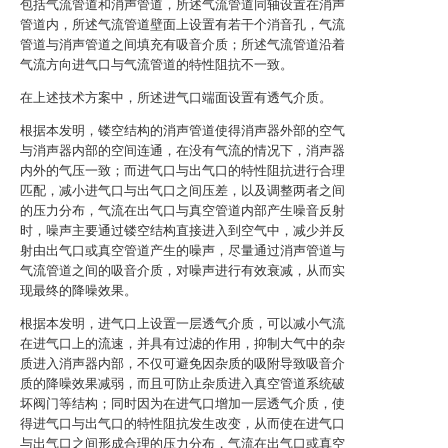
包括气流管道和消声管道，所述气流管道同轴设置在消声
管道内，所述气流管道壁面上设置有若干个消音孔，气流
管道与消声管道之间填充有吸音介质；所述气流管道沿着
气流方向进气口与气流管道的特性阻抗不一致。
在上述技术方案中，所述进气口端面设置有透气介质。
根据本发明，镂空结构的消声管道使得消声器外部的空气
与消声器内部的空间连通，在没有气流的情况下，消声器
内外的气压一致；而进气口与出气口的特性阻抗进行合理
匹配，减小进气口与出气口之间压差，以及调整两者之间
的压力分布，气流在出气口与真空管道内部产生噪音反射
时，噪声主要通过镂空结构直接进入到空气中，减少并反
射由出气口或真空管道产生的噪声，尽量通过消声管道与
气流管道之间的吸音介质，对噪声进行有效衰减，从而实
现最终的降噪效果。
根据本发明，进气口上设置一层透气介质，可以减小气流
在进气口上的流速，并具有过滤的作用，抑制大气中的杂
质进入消声器内部，不仅可避免因杂质的吸附导致吸音介
质的降噪效果减弱，而且可防止杂质进入真空管道系统破
坏阀门等结构；同时因为在进气口增加一层透气介质，使
得进气口与出气口的特性阻抗发生改变，从而使在进气口
与出气口之间形成合理的压力分布，气流在出气口或真空