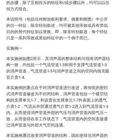
的步骤，除了互相排斥的特征和/或步骤以外，均可以以任
何方式组合。
本说明书（包括任何附加权利要求、摘要和附图）中公开
的任一特征，除非特别叙述，均可被其他等效或具有类似
目的的替代特征加以替换。即，除非特别叙述，每个特征
只是一系列等效或类似特征中的一个例子而已。
实施例一
本实施例如图2所示，其消声器的整体结构与现有消声器结
构一致，均包括一个气流管道1-3和用于支撑气流管道1-3
的消声管道，气流管道1-3与消声管道之间的空间内填充吸
音介质1-4。
本实施例的重点在于对消声管道进行改进，将传统的密封
式消声管道修改为不封闭结构，消声管道包括一个镂空结
构的支撑单元1-7，和设置在支撑单元1-7外表面上的透气
介质1-2，气流从外部通过透气介质1-2进入到气流管道1-3
内。从而使得消声管道外部的气压与消声管道内部气压一
致，从而使得在非工作状态下，气流管道内的空间直接通
过消声管道与外部大气空间连通。
本实施例通过改变消声管道的结构，因此使得当消声器的