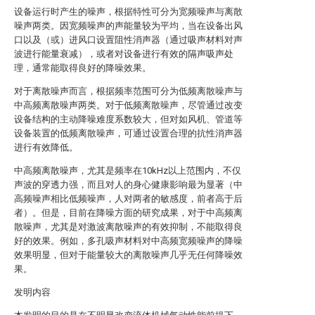
设备运行时产生的噪声，根据特性可分为宽频噪声与离散
噪声两类。因宽频噪声的声能量较为平均，当在设备出风
口以及（或）进风口设置阻性消声器（通过吸声材料对声
波进行能量衰减），或者对设备进行有效的隔声吸声处
理，通常能取得良好的降噪效果。
对于离散噪声而言，根据频率范围可分为低频离散噪声与
中高频离散噪声两类。对于低频离散噪声，尽管通过改变
设备结构的主动降噪难度系数较大，但对如风机、管道等
设备装置的低频离散噪声，可通过设置合理的抗性消声器
进行有效降低。
中高频离散噪声，尤其是频率在10kHz以上范围内，不仅
声波的穿透力强，而且对人的身心健康影响最为显著（中
高频噪声相比低频噪声，人对两者的敏感度，前者高于后
者）。但是，目前在降噪方面的研究成果，对于中高频离
散噪声，尤其是对激波离散噪声的有效抑制，不能取得良
好的效果。例如，多孔吸声材料对中高频宽频噪声的降噪
效果明显，但对于能量较大的离散噪声几乎无任何降噪效
果。
发明内容