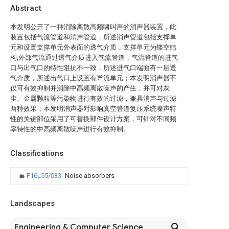
Abstract
本发明公开了一种消除离散高频啸叫声的消声器装置，此
装置包括气流管道和消声管道，所述消声管道包括支撑单
元和设置支撑单元外表面的透气介质，支撑单元为镂空结
构,外部气流通过透气介质进入气流管道，气流管道的进气
口与出气口的特性阻抗不一致，所述进气口端面有一层透
气介质，所述出气口上设置有导流单元；本发明消声器不
仅可有效抑制并消除中高频离散噪声的产生，并可对灰
尘、金属颗粒等污染物进行有效的过滤，兼具消声与过滤
两种效果；本发明消声器对影响真空管道复压系统噪声特
性的关键部位采用了可替换部件设计方案，可针对不同频
率特性的中高频离散噪声进行有效抑制。
Classifications
F16L55/033
Noise absorbers
Landscapes
Engineering & Computer Science