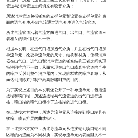
管道与消声管道之间填充有吸音介质；
所述消声管道包括镂空的支撑单元和设置在支撑单元外表
面的透气介质,外部气流通过透气介质进入气流管道,
所述气流管道沿着气流方向进气口、出气口、气流管道三
者相互的特性阻抗不一致。
根据本发明，在进气口增加透气介质，并且在出气口增加
导流单元，改变导流单元的尺寸、结构和材质，使得消声
器在出气口、进气口和消声管道的镂空结构三者之间实现
特性阻抗均不一致，从而实现在出气口或真空管道内产生
的噪声反射到整个消声器内，实现阶梯式的噪声衰减，从
而达到消除并抑制中高离散啸叫声的目的。
为了实现上述目的本发明还公开了一种导流单元，包括连
接端和喷口端，所述连接端与气流管道的出气口进行连
接，喷口端的喷气口径小于连接端的进气口径。
在上述技术方案中，所述导流单元从连接端到喷口端具有
收缩、或者扩展的曲线特征。
在上述技术方案中，所述导流单元从连接端到喷口端不同
区域的内壁面为不同材质，实现导流单元内表面阻抗不一