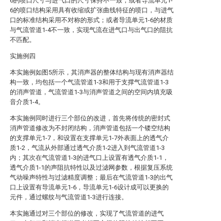
6的喷口尺寸与进气口的尺寸保持不一致；或者导流单元1-
6的喷口结构采用具有收缩或扩张曲线特征的喷口，与进气
口的标准结构采用不对称的形式；或者导流单元1-6的材质
与气流管道1-4不一致，实现气流在进气口与出气口的阻抗
不匹配。
实施例四
本实施例如图5所示，其消声器的整体结构与现有消声器结
构一致，均包括一个气流管道1-3和用于支撑气流管道1-3
的消声管道，气流管道1-3与消声管道之间的空间内填充吸
音介质1-4。
本实施例同时进行三个部位的改进，首先将传统的密封式
消声管道修改为不封闭结构，消声管道包括一个镂空结构
的支撑单元1-7，和设置在支撑单元1-7外表面上的透气介
质1-2，气流从外部通过透气介质1-2进入到气流管道1-3
内；其次在气流管道1-3的进气口上设置有透气介质1-1，
透气介质1-1的声阻抗特性以及过滤网参数，根据复压系统
气动噪声特性与过滤精度调整；最后在气流管道1-3的出气
口上设置有导流单元1-6，导流单元1-6设计成可以更换的
元件，通过螺纹与气流管道1-3进行连接。
本实施通过对三个部位的修改，实现了气流管道的进气