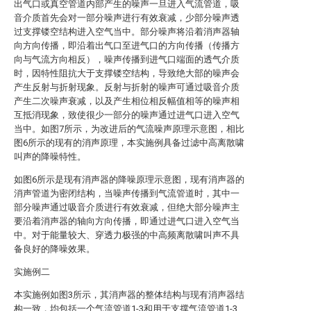
出气口或真空管道内部产生的噪声一旦进入气流管道，吸
音介质首先会对一部分噪声进行有效衰减，少部分噪声透
过支撑镂空结构进入空气当中。部分噪声将沿着消声器轴
向方向传播，即沿着出气口至进气口的方向传播（传播方
向与气流方向相反），噪声传播到进气口端面的透气介质
时，因特性阻抗大于支撑镂空结构，导致绝大部的噪声会
产生反射与折射现象。反射与折射的噪声可通过吸音介质
产生二次噪声衰减，以及产生相位相反幅值相等的噪声相
互抵消现象，致使很少一部分的噪声通过进气口进入空气
当中。如图7所示，为改进后的气流噪声原理示意图，相比
图6所示的现有的消声原理，本实施例具备过滤中高离散啸
叫声的降噪特性。
如图6所示是现有消声器的降噪原理示意图，现有消声器的
消声管道为密闭结构，当噪声传播到气流管道时，其中一
部分噪声通过吸音介质进行有效衰减，但绝大部分噪声主
要沿着消声器的轴向方向传播，即通过进气口进入空气当
中。对于能量较大、穿透力极强的中高频离散啸叫声不具
备良好的降噪效果。
实施例二
本实施例如图3所示，其消声器的整体结构与现有消声器结
构一致，均包括一个气流管道1-3和用于支撑气流管道1-3