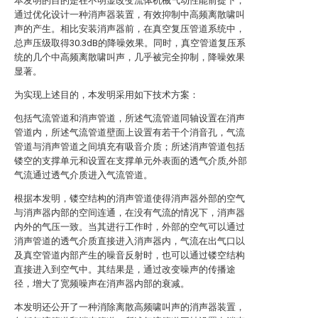
本发明的目的是在不明显改变流体机械气动性能前提下，
通过优化设计一种消声器装置，有效抑制中高频离散啸叫
声的产生。相比安装消声器前，在真空复压管道系统中，
总声压级取得30.3dB的降噪效果。同时，真空管道复压系
统的几个中高频离散啸叫声，几乎被完全抑制，降噪效果
显著。
为实现上述目的，本发明采用如下技术方案：
包括气流管道和消声管道，所述气流管道同轴设置在消声
管道内，所述气流管道壁面上设置有若干个消音孔，气流
管道与消声管道之间填充有吸音介质；所述消声管道包括
镂空的支撑单元和设置在支撑单元外表面的透气介质,外部
气流通过透气介质进入气流管道。
根据本发明，镂空结构的消声管道使得消声器外部的空气
与消声器内部的空间连通，在没有气流的情况下，消声器
内外的气压一致。当其进行工作时，外部的空气可以通过
消声管道的透气介质直接进入消声器内，气流在出气口以
及真空管道内部产生的噪音反射时，也可以通过镂空结构
直接进入到空气中。其结果是，通过改变噪声的传播途
径，增大了宽频噪声在消声器内部的衰减。
本发明还公开了一种消除离散高频啸叫声的消声器装置，