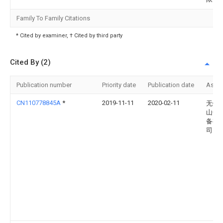
Family To Family Citations
* Cited by examiner, † Cited by third party
Cited By (2)
Publication number
Priority date
Publication date
Assi
CN110778845A
*
2019-11-11
2020-02-11
无锡
山化
备有
司