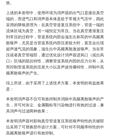
致。
上述的本发明中，使用环境为消声器的出气口是接在真空
端的，而进气口和消声器本体是处于常规大气压中，因此
采用的降噪原理为：在真空管道复压系统中，管道一端的
流体区域为真空，另一端恒定为常压。当在真空逐渐复压
到常压的过程中，管道系统内部会滋生出刺耳的中高频离
散噪声，尤其是当管道系统内部压差较大时，甚至会出现
超声速气流的现象，滋生出中高频离散激波噪声。当在常
压或者真空管端部，通过优化设计消声器进风口（或出风
口）区域的阻抗特性，调整管道系统内部的压力分布，从
而控制管道系统的压差大小以及声波传播特性，抑制中高
频离散噪声的产生。
综上所述，由于采用了上述技术方案，本发明的有益效果
是：
本发明消声器不仅可有效抑制并消除中高频离散噪声的产
生，并可对灰尘、金属颗粒等污染物进行有效的过滤，兼
具消声与过滤两种效果；
本发明消声器对影响真空管道复压系统噪声特性的关键部
位采用了可替换部件设计方案，可针对不同频率特性的中
高频离散噪声进行有效抑制。