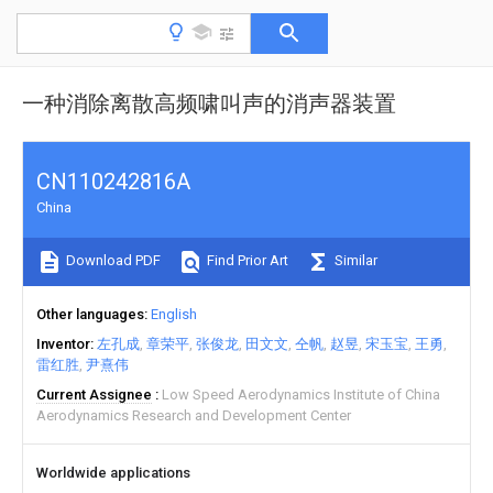
一种消除离散高频啸叫声的消声器装置
CN110242816A
China
Download PDF
Find Prior Art
Similar
Other languages
English
Inventor
左孔成
章荣平
张俊龙
田文文
仝帆
赵昱
宋玉宝
王勇
雷红胜
尹熹伟
Current Assignee
Low Speed Aerodynamics Institute of China
Aerodynamics Research and Development Center
Worldwide applications