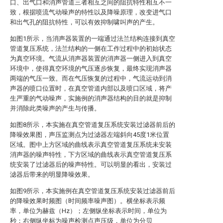
口、出气口和消声管道三者相互之间的阻抗特性相互不一
致，根据喷流气动噪声的特性以及降噪原理，改变进气口
和出气孔的阻抗特性，可以有效抑制啸叫声的产生。
如图1所示，当消声器装置的一端通过法兰结构连接到真空
管道复压系统，法兰结构的一侧在工作过程中的初始状态
为真空环境。气流从消声器装置的消声器一侧进入到真空
环境中，使得真空环境的气压逐步恢复，最终实现消声器
两端的气压一致。而在气压恢复的过程中，气流运动到消
声器的喷口位置时，在真空管道内部以及喷口区域，将产
生严重的气动噪声，实施例的消声器结构的目的就是抑制
并消除此类噪声的产生与传播。
如图8所示，本实施在真空管道复压系统安装过滤器前后的
降噪效果图，声压监测点为过滤器左端斜向45度1米位置
区域。图中上方区域的曲线表示真空管道复压系统未安装
消声器的噪声特性，下方区域的曲线表示真空管道复压系
统安装了过滤器后的噪声特性。可以明显的看出，安装过
滤器后带来的明显降噪效果。
如图9所示，本实施例在真空管道复压系统安装过滤器前后
的降噪效果时频图（时间频率噪声图）。横坐标表示频
率，单位为赫兹（Hz）；左侧纵坐标表示时间，单位为
秒；右侧纵坐标为噪声检测点声压级，单位为分贝