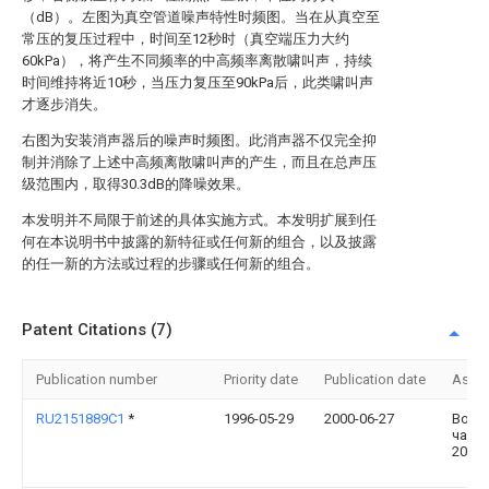
（dB）。左图为真空管道噪声特性时频图。当在从真空至
常压的复压过程中，时间至12秒时（真空端压力大约
60kPa），将产生不同频率的中高频率离散啸叫声，持续
时间维持将近10秒，当压力复压至90kPa后，此类啸叫声
才逐步消失。
右图为安装消声器后的噪声时频图。此消声器不仅完全抑
制并消除了上述中高频离散啸叫声的产生，而且在总声压
级范围内，取得30.3dB的降噪效果。
本发明并不局限于前述的具体实施方式。本发明扩展到任
何在本说明书中披露的新特征或任何新的组合，以及披露
的任一新的方法或过程的步骤或任何新的组合。
Patent Citations (7)
Publication number
Priority date
Publication date
Assi
RU2151889C1
*
1996-05-29
2000-06-27
Войс
част
2091