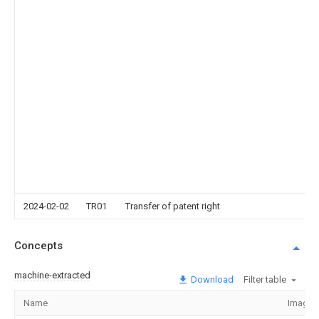
2024-02-02
TR01
Transfer of patent right
Concepts
machine-extracted
Download
Filter table
Name
Image