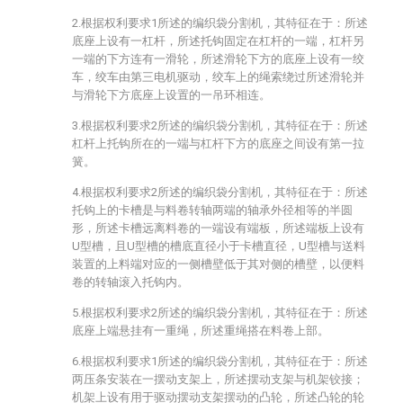
2.根据权利要求1所述的编织袋分割机，其特征在于：所述
底座上设有一杠杆，所述托钩固定在杠杆的一端，杠杆另
一端的下方连有一滑轮，所述滑轮下方的底座上设有一绞
车，绞车由第三电机驱动，绞车上的绳索绕过所述滑轮并
与滑轮下方底座上设置的一吊环相连。
3.根据权利要求2所述的编织袋分割机，其特征在于：所述
杠杆上托钩所在的一端与杠杆下方的底座之间设有第一拉
簧。
4.根据权利要求2所述的编织袋分割机，其特征在于：所述
托钩上的卡槽是与料卷转轴两端的轴承外径相等的半圆
形，所述卡槽远离料卷的一端设有端板，所述端板上设有
U型槽，且U型槽的槽底直径小于卡槽直径，U型槽与送料
装置的上料端对应的一侧槽壁低于其对侧的槽壁，以便料
卷的转轴滚入托钩内。
5.根据权利要求2所述的编织袋分割机，其特征在于：所述
底座上端悬挂有一重绳，所述重绳搭在料卷上部。
6.根据权利要求1所述的编织袋分割机，其特征在于：所述
两压条安装在一摆动支架上，所述摆动支架与机架铰接；
机架上设有用于驱动摆动支架摆动的凸轮，所述凸轮的轮