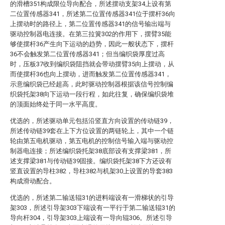
的滑槽351构成限位导向配合，所述摆动支架34上设有第
二位置传感器341，所述第二位置传感器341位于摆杆36向
上摆动时的路径上，第二位置传感器341的信号输出端与
驱动控制器电连接。在第三拉簧302的作用下，摆臂35能
够使摆杆36产生向下运动的趋势，因此一般状态下，摆杆
36不会触发第二位置传感器341；但当编织袋厚度过高
时，压板37收到编织袋阻挡就会带动摆臂35向上摆动，从
而使摆杆36也向上摆动，进而触发第二位置传感器341，
示意编织袋已经超高，此时驱动控制器根据该信号控制编
织袋托架38向下运动一段行程，如此往复，确保编织袋堆
的顶面始终处于同一水平高度。
优选的，所述驱动单元包括沿竖直方向设置的传动链39，
所述传动链39套在上下方位设置的两链轮上，其中一个链
轮由第五电机驱动，第五电机的控制信号输入端与驱动控
制器电连接；所述编织袋托架38底部设有支撑梁381，所
述支撑梁381与传动链39固接。编织袋托架38下方还设有
竖直设置的导柱382，导柱382与机架30上设置的导套383
构成滑动配合。
优选的，所述第二输送辊31的进料端设有一滑梯状的引导
架303，所述引导架303下端设有一平行于第二输送辊31的
导向杆304，引导架303上端设有一导向辊306。所述引导