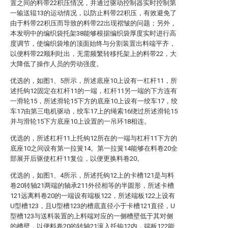
置之间的料带22积压情况，并通过驱动控制器实时控制第
一输送辊13的运动情况，以防止料带22积压，有效避免了
由于料带22积压而导致的料带22出现褶皱的问题；另外，
本发明中的编织袋托架38能够根据编织袋厚度实时进行高
度调节，使编织袋堆的顶面始终与分割装置出料端平齐，
以便料带22顺利吐出，无需频繁转移托架上的料带22，大
大降低了操作人员的劳动强度。
优选的，如图1、5所示，所述底座10上设有一杠杆11，所
述托钩12固定在杠杆11的一端，杠杆11另一端的下方连有
一滑轮15，所述滑轮15下方的底座10上设有一绞车17，绞
车17由第三电机驱动，绞车17上的绳索16绕过所述滑轮15
并与滑轮15下方底座10上设置的一吊环18相连。
优选的，所述杠杆11上托钩12所在的一端与杠杆11下方的
底座10之间设有第一拉簧14。第一拉簧14能够在料卷20全
部展开后驱使杠杆11复位，以便更换料卷20。
优选的，如图1、4所示，所述托钩12上的卡槽121是与料
卷20转轴21两端的轴承211外径相等的半圆形，所述卡槽
121远离料卷20的一端设有端板122，所述端板122上设有
U型槽123，且U型槽123的槽底直径小于卡槽121直径，U
型槽123与送料装置的上料端对应的一侧槽壁低于其对侧
的槽壁，以便料卷20的转轴21滚入托钩12内，端板122能