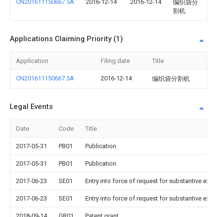
CN201611150667.5A
2016-12-14
2016-12-14
编织袋分
割机
Applications Claiming Priority (1)
Application
Filing date
Title
CN201611150667.5A
2016-12-14
编织袋分割机
Legal Events
Date
Code
Title
2017-05-31
PB01
Publication
2017-05-31
PB01
Publication
2017-06-23
SE01
Entry into force of request for substantive exa
2017-06-23
SE01
Entry into force of request for substantive exa
2018-09-14
GR01
Patent grant