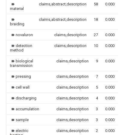
claims,abstract,description
58
0.000
material
claims,abstract,description
18
0.000
braiding
novaluron
claims,description
27
0.000
detection
claims,description
10
0.000
method
biological
claims,description
9
0.000
transmission
pressing
claims,description
7
0.000
cell wall
claims,description
5
0.000
discharging
claims,description
4
0.000
accumulation
claims,description
3
0.000
sample
claims,description
3
0.000
electric
claims,description
2
0.000