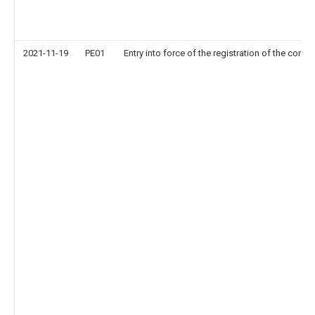
2021-11-19
PE01
Entry into force of the registration of the contr