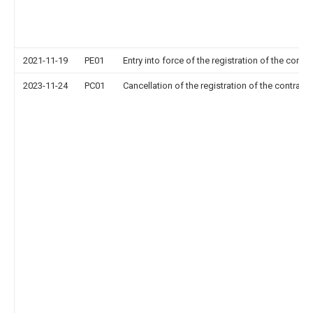
2021-11-19
PE01
Entry into force of the registration of the contr
2023-11-24
PC01
Cancellation of the registration of the contract 