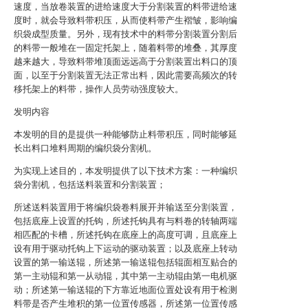
速度，当放卷装置的进给速度大于分割装置的料带进给速
度时，就会导致料带积压，从而使料带产生褶皱，影响编
织袋成型质量。另外，现有技术中的料带分割装置分割后
的料带一般堆在一固定托架上，随着料带的堆叠，其厚度
越来越大，导致料带堆顶面远远高于分割装置出料口的顶
面，以至于分割装置无法正常出料，因此需要高频次的转
移托架上的料带，操作人员劳动强度较大。
发明内容
本发明的目的是提供一种能够防止料带积压，同时能够延
长出料口堆料周期的编织袋分割机。
为实现上述目的，本发明提供了以下技术方案：一种编织
袋分割机，包括送料装置和分割装置；
所述送料装置用于将编织袋卷料展开并输送至分割装置，
包括底座上设置的托钩，所述托钩具有与料卷的转轴两端
相匹配的卡槽，所述托钩在底座上的高度可调，且底座上
设有用于驱动托钩上下运动的驱动装置；以及底座上转动
设置的第一输送辊，所述第一输送辊包括辊面相互贴合的
第一主动辊和第一从动辊，其中第一主动辊由第一电机驱
动；所述第一输送辊的下方靠近地面位置处设有用于检测
料带是否产生堆积的第一位置传感器，所述第一位置传感