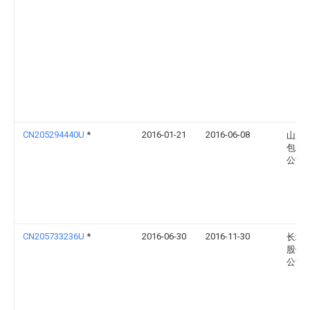
CN205294440U
*
2016-01-21
2016-06-08
山东
包装
公司
CN205733236U
*
2016-06-30
2016-11-30
长城
股份
公司