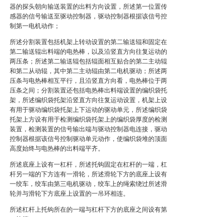
器的探头朝向输送装置的出料方向设置，所述第一位置传
感器的信号输送至驱动控制器，驱动控制器根据该信号控
制第一电机动作；
所述分割装置包括机架上转动设置的第二输送辊和固定在
第二输送辊出料端的电热棒，以及沿竖直方向往复运动的
两压条；所述第二输送辊包括辊面相互贴合的第二主动辊
和第二从动辊，其中第二主动辊由第二电机驱动；所述两
压条与电热棒相互平行，且沿竖直方向看，电热棒位于两
压条之间；分割装置还包括电热棒出料端设置的编织袋托
架，所述编织袋托架沿竖直方向往复运动设置，机架上设
有用于驱动编织袋托架上下运动的驱动单元，所述编织袋
托架上方设有用于检测编织袋托架上的编织袋厚度的检测
装置，检测装置的信号输出端与驱动控制器电连接，驱动
控制器根据该信号控制驱动单元动作，使编织袋堆的顶面
高度始终与电热棒的出料端平齐。
所述底座上设有一杠杆，所述托钩固定在杠杆的一端，杠
杆另一端的下方连有一滑轮，所述滑轮下方的底座上设有
一绞车，绞车由第三电机驱动，绞车上的绳索绕过所述滑
轮并与滑轮下方底座上设置的一吊环相连。
所述杠杆上托钩所在的一端与杠杆下方的底座之间设有第