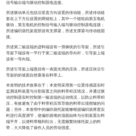
信号输出端与驱动控制器电连接。
所述驱动单元包括沿竖直方向设置的传动链，所述传动链
套在上下方位设置的两链轮上，其中一个链轮由第五电机
驱动，第五电机的控制信号输入端与驱动控制器电连接；
所述编织袋托架底部设有支撑梁，所述支撑梁与传动链固
接。
所述第二输送辊的进料端设有一滑梯状的引导架，所述引
导架下端设有一平行于第二输送辊的导向杆，引导架上端
设有一导向辊。
所述引导架上端悬挂有一表面光滑的压块，所述压块沿引
导架的斜坡面自然垂落在料带上。
本发明的技术效果在于：本发明采用第一位置传感器实时
监测送料装置与分割装置之间的料带积压情况，并通过驱
动控制器实时控制第一输送辊的运动情况，以防止料带积
压，有效避免了由于料带积压而导致的料带出现褶皱的问
题；另外，本发明中的编织袋托架能够根据编织袋厚度实
时进行高度调节，使编织袋堆的顶面始终与分割装置出料
端平齐，以便料带顺利吐出，无需频繁转移托架上的料
带，大大降低了操作人员的劳动强度。