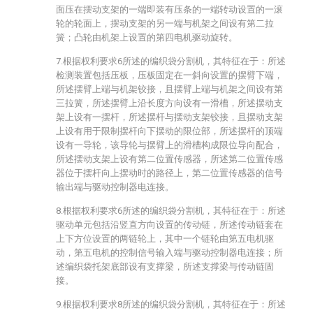
面压在摆动支架的一端即装有压条的一端转动设置的一滚
轮的轮面上，摆动支架的另一端与机架之间设有第二拉
簧；凸轮由机架上设置的第四电机驱动旋转。
7.根据权利要求6所述的编织袋分割机，其特征在于：所述
检测装置包括压板，压板固定在一斜向设置的摆臂下端，
所述摆臂上端与机架铰接，且摆臂上端与机架之间设有第
三拉簧，所述摆臂上沿长度方向设有一滑槽，所述摆动支
架上设有一摆杆，所述摆杆与摆动支架铰接，且摆动支架
上设有用于限制摆杆向下摆动的限位部，所述摆杆的顶端
设有一导轮，该导轮与摆臂上的滑槽构成限位导向配合，
所述摆动支架上设有第二位置传感器，所述第二位置传感
器位于摆杆向上摆动时的路径上，第二位置传感器的信号
输出端与驱动控制器电连接。
8.根据权利要求6所述的编织袋分割机，其特征在于：所述
驱动单元包括沿竖直方向设置的传动链，所述传动链套在
上下方位设置的两链轮上，其中一个链轮由第五电机驱
动，第五电机的控制信号输入端与驱动控制器电连接；所
述编织袋托架底部设有支撑梁，所述支撑梁与传动链固
接。
9.根据权利要求8所述的编织袋分割机，其特征在于：所述