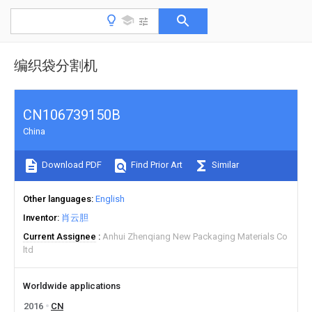
编织袋分割机
CN106739150B
China
Download PDF
Find Prior Art
Similar
Other languages
English
Inventor
肖云胆
Current Assignee
Anhui Zhenqiang New Packaging Materials Co
ltd
Worldwide applications
2016
CN