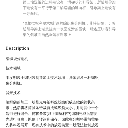
第二输送辊的进料端设有一滑梯状的引导架，所述引导架
下端设有一平行于第二输送辊的导向杆，引导架上端设有
一导向辊。
10.根据权利要求9所述的编织袋分割机，其特征在于：所
述引导架上端悬挂有一表面光滑的压块，所述压块沿引导
架的斜坡面自然垂落在料带上。
Description
编织袋分割机
技术领域
本发明属于编织袋制造加工技术领域，具体涉及一种编织
袋分割机。
背景技术
编织袋的加工一般是先将塑料丝线编织成连续的筒状条
带，然后再将筒状条带裁剪成编织袋大小，并对其中一个
端部进行缝合。筒状条带(以下简称料带)编制完成后需要
先进行收卷，以便于转运和储存。因此在分割料带前需要
先将料卷展开，现有技术中的放卷装置一般无法控制放卷