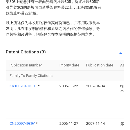
架303上端悬挂有一表面光滑的压块305，所述压块305沿
引导架303的斜坡面自然垂落在料带22上，压块305能够有
效防止料带22起皱。
以上所述仅为本发明的较佳实施例而已，并不用以限制本
发明，凡在本发明的精神和原则之内所作的任何修改、等
同替换和改进等，均应包含在本发明的保护范围之内。
Patent Citations (9)
Publication number
Priority date
Publication date
Assi
Family To Family Citations
KR100704013B1
*
2005-11-22
2007-04-04
대신
주식
CN200974939Y
*
2006-11-27
2007-11-14
郑成