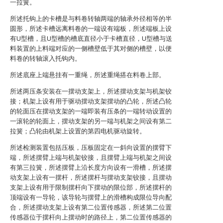
一拉簧。
所述托钩上的卡槽是与料卷转轴两端的轴承外径相等的半
圆形，所述卡槽远离料卷的一端设有端板，所述端板上设
有U型槽，且U型槽的槽底直径小于卡槽直径，U型槽与送
料装置的上料端对应的一侧槽壁低于其对侧的槽壁，以便
料卷的转轴滚入托钩内。
所述底座上端悬挂有一重绳，所述重绳搭在料卷上部。
所述两压条安装在一摆动支架上，所述摆动支架与机架铰
接；机架上设有用于驱动摆动支架摆动的凸轮，所述凸轮
的轮面压在摆动支架的一端即装有压条的一端转动设置的
一滚轮的轮面上，摆动支架的另一端与机架之间设有第二
拉簧；凸轮由机架上设置的第四电机驱动旋转。
所述检测装置包括压板，压板固定在一斜向设置的摆臂下
端，所述摆臂上端与机架铰接，且摆臂上端与机架之间设
有第三拉簧，所述摆臂上沿长度方向设有一滑槽，所述摆
动支架上设有一摆杆，所述摆杆与摆动支架铰接，且摆动
支架上设有用于限制摆杆向下摆动的限位部，所述摆杆的
顶端设有一导轮，该导轮与摆臂上的滑槽构成限位导向配
合，所述摆动支架上设有第二位置传感器，所述第二位置
传感器位于摆杆向上摆动时的路径上，第二位置传感器的