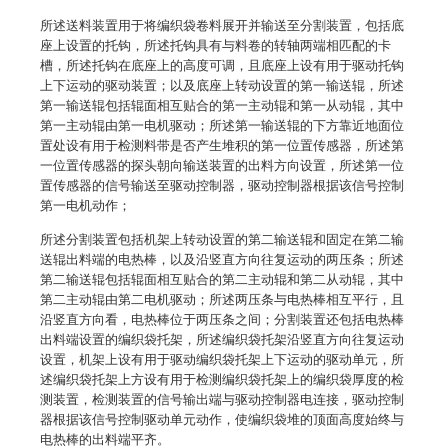
所述送料装置用于将编织袋卷料展开并输送至分割装置，包括底
座上设置的托钩，所述托钩具有与料卷的转轴两端相匹配的卡
槽，所述托钩在底座上的高度可调，且底座上设有用于驱动托钩
上下运动的驱动装置；以及底座上转动设置的第一输送辊，所述
第一输送辊包括辊面相互贴合的第一主动辊和第一从动辊，其中
第一主动辊由第一电机驱动；所述第一输送辊的下方靠近地面位
置处设有用于检测料带是否产生堆积的第一位置传感器，所述第
一位置传感器的探头朝向输送装置的出料方向设置，所述第一位
置传感器的信号输送至驱动控制器，驱动控制器根据该信号控制
第一电机动作；
所述分割装置包括机架上转动设置的第二输送辊和固定在第二输
送辊出料端的电热棒，以及沿竖直方向往复运动的两压条；所述
第二输送辊包括辊面相互贴合的第二主动辊和第二从动辊，其中
第二主动辊由第二电机驱动；所述两压条与电热棒相互平行，且
沿竖直方向看，电热棒位于两压条之间；分割装置还包括电热棒
出料端设置的编织袋托架，所述编织袋托架沿竖直方向往复运动
设置，机架上设有用于驱动编织袋托架上下运动的驱动单元，所
述编织袋托架上方设有用于检测编织袋托架上的编织袋厚度的检
测装置，检测装置的信号输出端与驱动控制器电连接，驱动控制
器根据该信号控制驱动单元动作，使编织袋堆的顶面高度始终与
电热棒的出料端平齐。