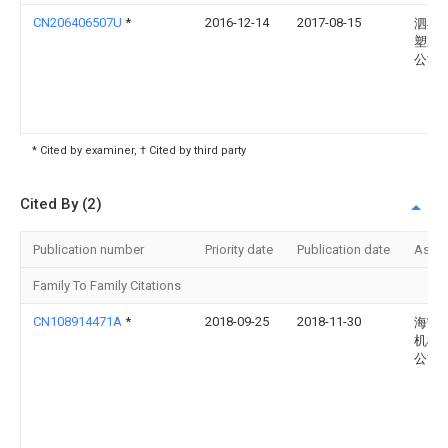
CN206406507U
*
2016-12-14
2017-08-15
泗县
塑业
公司
* Cited by examiner, † Cited by third party
Cited By (2)
Publication number
Priority date
Publication date
Assi
Family To Family Citations
CN108914471A
*
2018-09-25
2018-11-30
海宁
机械
公司