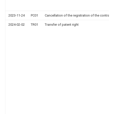
2023-11-24
PC01
Cancellation of the registration of the contract 
2024-02-02
TR01
Transfer of patent right