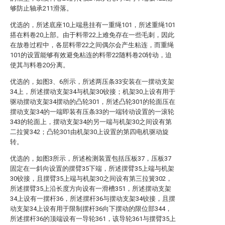
够防止轴承211滑落。
优选的，所述底座10上端悬挂有一重绳101，所述重绳101
搭在料卷20上部。由于料带22上难免存在一些毛刺，因此
在放卷过程中，各层料带22之间偶尔会产生粘连，而重绳
101的设置能够有效避免粘连的料带22随料卷20转动，迫
使其与料卷20分离。
优选的，如图3、6所示，所述两压条33安装在一摆动支架
34上，所述摆动支架34与机架30铰接；机架30上设有用于
驱动摆动支架34摆动的凸轮301，所述凸轮301的轮面压在
摆动支架34的一端即装有压条33的一端转动设置的一滚轮
343的轮面上，摆动支架34的另一端与机架30之间设有第
二拉簧342；凸轮301由机架30上设置的第四电机驱动旋
转。
优选的，如图3所示，所述检测装置包括压板37，压板37
固定在一斜向设置的摆臂35下端，所述摆臂35上端与机架
30铰接，且摆臂35上端与机架30之间设有第三拉簧302，
所述摆臂35上沿长度方向设有一滑槽351，所述摆动支架
34上设有一摆杆36，所述摆杆36与摆动支架34铰接，且摆
动支架34上设有用于限制摆杆36向下摆动的限位部344，
所述摆杆36的顶端设有一导轮361，该导轮361与摆臂35上