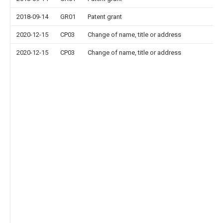
2018-09-14
GR01
Patent grant
2020-12-15
CP03
Change of name, title or address
2020-12-15
CP03
Change of name, title or address