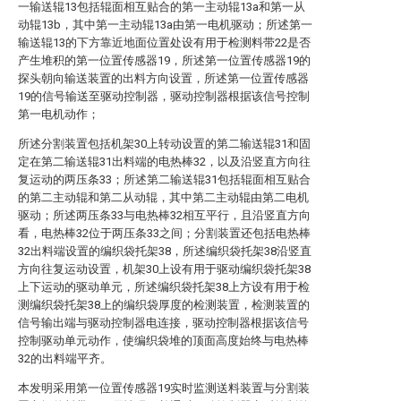
一输送辊13包括辊面相互贴合的第一主动辊13a和第一从
动辊13b，其中第一主动辊13a由第一电机驱动；所述第一
输送辊13的下方靠近地面位置处设有用于检测料带22是否
产生堆积的第一位置传感器19，所述第一位置传感器19的
探头朝向输送装置的出料方向设置，所述第一位置传感器
19的信号输送至驱动控制器，驱动控制器根据该信号控制
第一电机动作；
所述分割装置包括机架30上转动设置的第二输送辊31和固
定在第二输送辊31出料端的电热棒32，以及沿竖直方向往
复运动的两压条33；所述第二输送辊31包括辊面相互贴合
的第二主动辊和第二从动辊，其中第二主动辊由第二电机
驱动；所述两压条33与电热棒32相互平行，且沿竖直方向
看，电热棒32位于两压条33之间；分割装置还包括电热棒
32出料端设置的编织袋托架38，所述编织袋托架38沿竖直
方向往复运动设置，机架30上设有用于驱动编织袋托架38
上下运动的驱动单元，所述编织袋托架38上方设有用于检
测编织袋托架38上的编织袋厚度的检测装置，检测装置的
信号输出端与驱动控制器电连接，驱动控制器根据该信号
控制驱动单元动作，使编织袋堆的顶面高度始终与电热棒
32的出料端平齐。
本发明采用第一位置传感器19实时监测送料装置与分割装