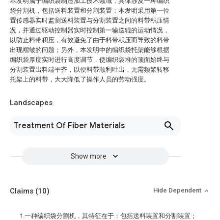
本发明属于编织袋制造加工技术领域，具体涉及一种编织
袋分割机，包括送料装置和分割装置；本发明采用第一位
置传感器实时监测送料装置与分割装置之间的料带积压情
况，并通过驱动控制器实时控制第一输送辊的运动情况，
以防止料带积压，有效避免了由于料带积压而导致的料带
出现褶皱的问题；另外，本发明中的编织袋托架能够根据
编织袋厚度实时进行高度调节，使编织袋堆的顶面始终与
分割装置出料端平齐，以便料带顺利吐出，无需频繁转移
托架上的料带，大大降低了操作人员的劳动强度。
Landscapes
Treatment Of Fiber Materials
Show more
Claims
(10)
Hide Dependent
1.一种编织袋分割机，其特征在于：包括送料装置和分割装置；