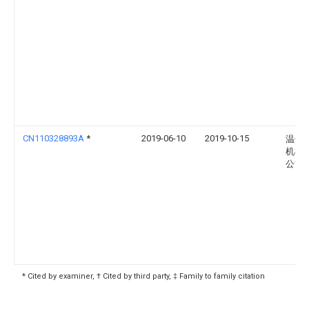
CN110328893A
*
2019-06-10
2019-10-15
温州
机械
公司
* Cited by examiner, † Cited by third party, ‡ Family to family citation