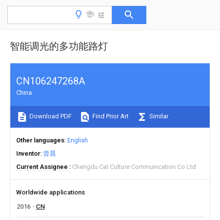
智能调光的多功能路灯
CN106247268A
China
Download PDF
Find Prior Art
Similar
Other languages
English
Inventor
曾晨
Current Assignee
Chengdu Cat Culture Communication Co Ltd
Worldwide applications
2016
CN