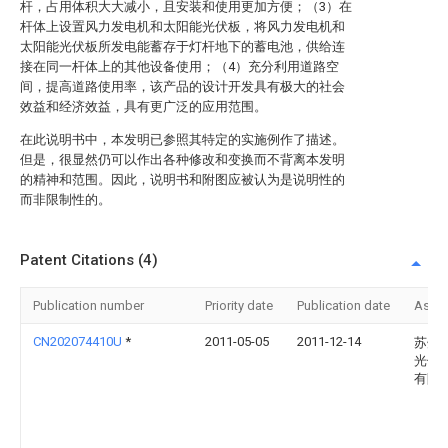
杆，占用体积大大减小，且安装和使用更加方便；（3）在
杆体上设置风力发电机和太阳能光伏板，将风力发电机和
太阳能光伏板所发电能蓄存于灯杆地下的蓄电池，供给连
接在同一杆体上的其他设备使用；（4）充分利用道路空
间，提高道路使用率，该产品的设计开发具有极大的社会
效益和经济效益，具有更广泛的应用范围。
在此说明书中，本发明已参照其特定的实施例作了描述。
但是，很显然仍可以作出各种修改和变换而不背离本发明
的精神和范围。因此，说明书和附图应被认为是说明性的
而非限制性的。
Patent Citations (4)
Publication number
Priority date
Publication date
Assi
CN202074410U
*
2011-05-05
2011-12-14
苏州
光伏
有限