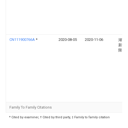
CN111900766A
*
2020-08-05
2020-11-06
湖南
新能
限公
Family To Family Citations
* Cited by examiner, † Cited by third party, ‡ Family to family citation