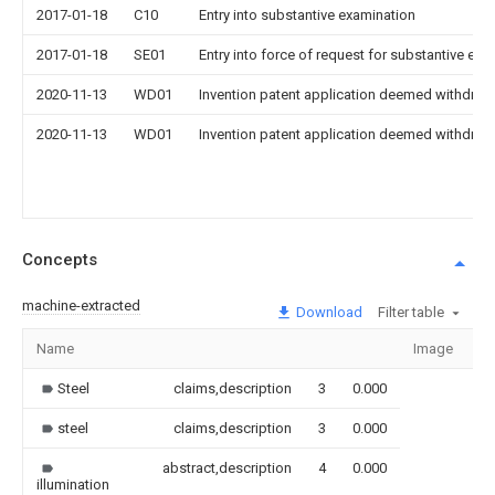
2017-01-18
C10
Entry into substantive examination
2017-01-18
SE01
Entry into force of request for substantive exa
2020-11-13
WD01
Invention patent application deemed withdrawn
2020-11-13
WD01
Invention patent application deemed withdrawn
Concepts
machine-extracted
Download
Filter table
Name
Image
Se
Steel
claims,description
3
0.000
steel
claims,description
3
0.000
abstract,description
4
0.000
illumination