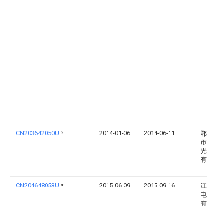
CN203642050U
*
2014-01-06
2014-06-11
鄂尔
市莱
光电
有限
CN204648053U
*
2015-06-09
2015-09-16
江苏
电气
有限