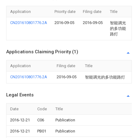
Application
Priority date
Filing date
Title
CN201610801776.2A
2016-09-05
2016-09-05
智能调光
的多功能
路灯
Applications Claiming Priority (1)
Application
Filing date
Title
CN201610801776.2A
2016-09-05
智能调光的多功能路灯
Legal Events
Date
Code
Title
2016-12-21
C06
Publication
2016-12-21
PB01
Publication