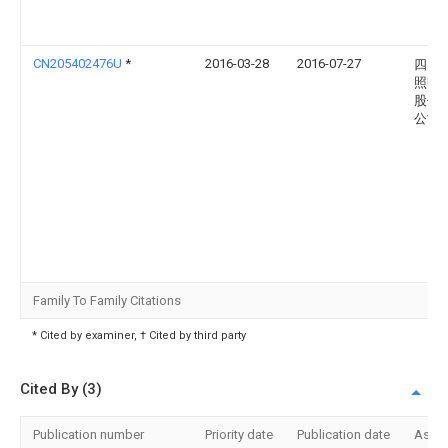
CN205402476U
*
2016-03-28
2016-07-27
四川
照明
股份
公司
Family To Family Citations
* Cited by examiner, † Cited by third party
Cited By (3)
Publication number
Priority date
Publication date
Assi