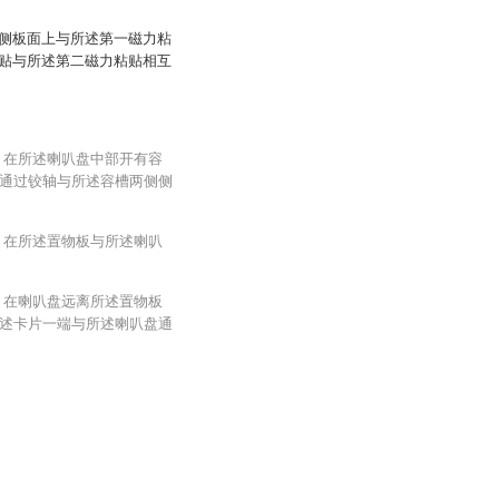
侧板面上与所述第一磁力粘
贴与所述第二磁力粘贴相互
，在所述喇叭盘中部开有容
通过铰轴与所述容槽两侧侧
，在所述置物板与所述喇叭
，在喇叭盘远离所述置物板
述卡片一端与所述喇叭盘通