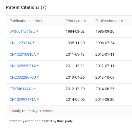
Patent Citations (7)
Publication number
Priority date
Publication date
JPS60142163U
*
1984-03-02
1985-09-20
CN1127321A
*
1995-11-29
1996-07-24
CN102310816A
*
2011-09-13
2012-01-11
CN102555921A
*
2011-12-21
2012-07-11
CN203228676U
*
2013-04-26
2013-10-09
EP2746134A1
*
2012-12-19
2014-06-25
CN103991471A
*
2014-05-06
2014-08-20
Family To Family Citations
* Cited by examiner, † Cited by third party