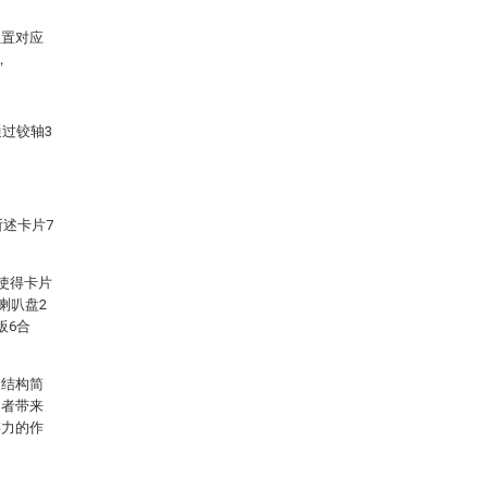
位置对应
，
过铰轴3
所述卡片7
使得卡片
喇叭盘2
板6合
，结构简
用者带来
链力的作