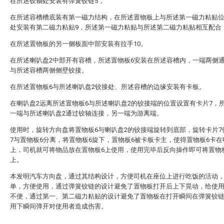
在所述铰轴处安装有弹簧铰链5，
在所述容槽槽底装有第一磁力结构，在所述置物板上与所述第一磁力粘贴
处安装有第二磁力粘贴9，所述第一磁力粘贴与所述第二磁力粘贴相互配合
在所述置物板的另一侧板面中部安装有拉手10。
在所述喇叭盘2中部开有容槽，所述置物板6安装在所述容槽内，一端两侧通
与所述容槽两侧侧壁铰接。
在所述置物板6与所述喇叭盘2铰接处、所述容槽的边缘安装有卡板。
在喇叭盘2远离所述置物板6与所述喇叭盘2的铰接端的位置设置有卡片7，
一端与所述喇叭盘2通过铰轴连接，另一端为游离端。
使用时，旋转方向盘将置物板6与喇叭盘2的铰接端旋转到底部，旋转卡片7
7与置物板6分离，将置物板6旋下，置物板6被卡板卡主，使得置物板6卡在
上，司机就可将物品放在置物板6上使用，使用完毕后反向操作即可将置物
上。
本发明汽车方向盘，通过其结构设计，方便司机在座位上进行吃饭的活动
单，方便使用，通过弹簧铰链的设计避免了置物板打开后上下晃动，给使
不便，通过第一、第二磁力粘贴的设计避免了置物板在打开瞬间在弹簧铰
用下瞬间弹开对使用者造成伤害。