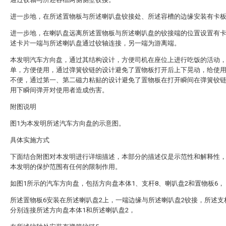
进一步地，在所述置物板与所述喇叭盘铰接处、所述容槽的边缘安装有卡
进一步地，在喇叭盘远离所述置物板与所述喇叭盘的铰接端的位置设置有
述卡片一端与所述喇叭盘通过铰轴连接，另一端为游离端。
本发明汽车方向盘，通过其结构设计，方便司机在座位上进行吃饭的活动
单，方便使用，通过弹簧铰链的设计避免了置物板打开后上下晃动，给使
不便，通过第一、第二磁力粘贴的设计避免了置物板在打开瞬间在弹簧铰
用下瞬间弹开对使用者造成伤害。
附图说明
图1为本发明所述汽车方向盘的示意图。
具体实施方式
下面结合附图对本发明进行详细描述，本部分的描述仅是示范性和解释性
本发明的保护范围有任何的限制作用。
如图1所示的汽车方向盘，包括方向盘本体1、支杆8、喇叭盘2和置物板6，
所述置物板6安装在所述喇叭盘2上，一端边缘与所述喇叭盘2铰接，所述支
分别连接所述方向盘本体1和所述喇叭盘2，