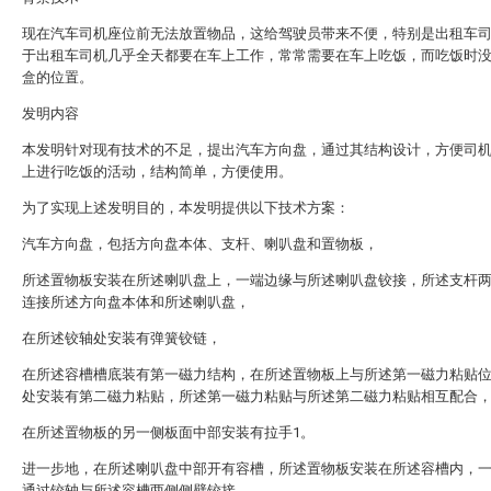
现在汽车司机座位前无法放置物品，这给驾驶员带来不便，特别是出租车
于出租车司机几乎全天都要在车上工作，常常需要在车上吃饭，而吃饭时
盒的位置。
发明内容
本发明针对现有技术的不足，提出汽车方向盘，通过其结构设计，方便司
上进行吃饭的活动，结构简单，方便使用。
为了实现上述发明目的，本发明提供以下技术方案：
汽车方向盘，包括方向盘本体、支杆、喇叭盘和置物板，
所述置物板安装在所述喇叭盘上，一端边缘与所述喇叭盘铰接，所述支杆
连接所述方向盘本体和所述喇叭盘，
在所述铰轴处安装有弹簧铰链，
在所述容槽槽底装有第一磁力结构，在所述置物板上与所述第一磁力粘贴
处安装有第二磁力粘贴，所述第一磁力粘贴与所述第二磁力粘贴相互配合
在所述置物板的另一侧板面中部安装有拉手1。
进一步地，在所述喇叭盘中部开有容槽，所述置物板安装在所述容槽内，
通过铰轴与所述容槽两侧侧壁铰接。