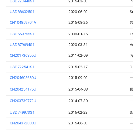
USD723448S1
2015-03-03
I
USD886025S1
2020-06-02
S
CN104859704A
2015-08-26
USD559765S1
2008-01-15
T
USD879694S1
2020-03-31
V
CN201736855U
2011-02-09
USD722541S1
2015-02-17
D
CN204605680U
2015-09-02
CN204254175U
2015-04-08
CN203739772U
2014-07-30
USD749973S1
2016-02-23
S
CN204372008U
2015-06-03