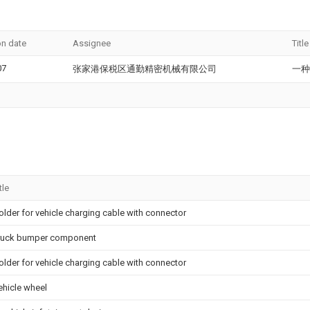
on date
Assignee
Title
07
张家港保税区通勤精密机械有限公司
一种
tle
older for vehicle charging cable with connector
ruck bumper component
older for vehicle charging cable with connector
ehicle wheel