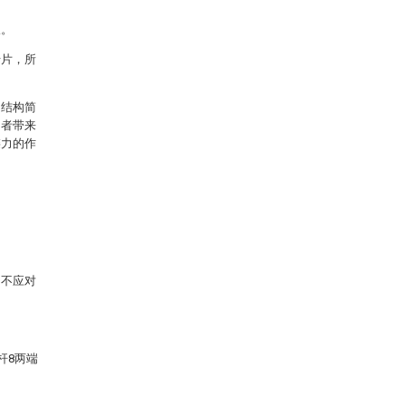
板。
卡片，所
，结构简
用者带来
链力的作
，不应对
杆8两端