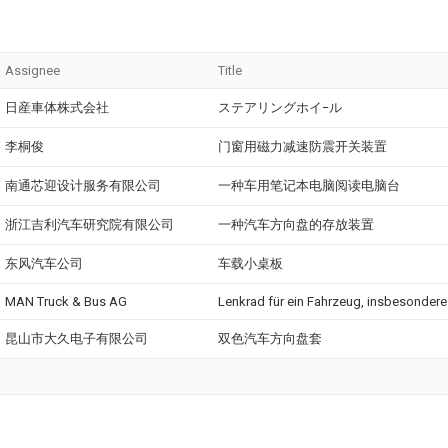
Assignee
Title
日産車体株式会社
ステアリングホイ−ル
李桐俊
门窗用磁力减速防震开关装置
南通芯迎设计服务有限公司
一种车用笔记本电脑阅读电脑台
浙江吉利汽车研究院有限公司
一种汽车方向盘的存放装置
东风汽车公司
车载小桌板
MAN Truck & Bus AG
Lenkrad für ein Fahrzeug, insbesondere
昆山市大久电子有限公司
双色汽车方向盘套