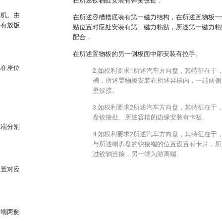
在所述铰轴处安装有弹簧铰链，
司机。由
在所述容槽槽底装有第一磁力结构，在所述置物板一
没有放饭
贴位置对应处安装有第二磁力粘贴，所述第一磁力粘
配合，
在所述置物板的另一侧板面中部安装有拉手。
机在座位
2.如权利要求1所述汽车方向盘，其特征在于
槽，所述置物板安装在所述容槽内，一端两侧
壁铰接。
3.如权利要求2所述汽车方向盘，其特征在于
盘铰接处、所述容槽的边缘安装有卡板。
两端分别
4.如权利要求2所述汽车方向盘，其特征在于
与所述喇叭盘的铰接端的位置设置有卡片，所
过铰轴连接，另一端为游离端。
位置对应
，
一端两侧