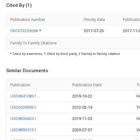
Cited By (1)
Publication number
Priority date
Publicati
CN107323369A
*
2017-07-26
2017-11-
Family To Family Citations
* Cited by examiner, † Cited by third party, ‡ Family to family citation
Similar Documents
Publication
Publication Date
Ti
USD864108S1
2019-10-22
H
USD653999S1
2012-02-14
T
USD865662S1
2019-11-05
H
USD889351S1
2020-07-07
V