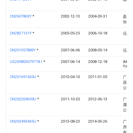
CN2607863Y
*
2002-12-13
2004-03-31
盈达
份有
CN2827131Y
*
2005-05-25
2006-10-18
伍志
CN201057883Y
*
2007-06-06
2008-05-14
伍志
US20080307977A1
*
2007-06-14
2008-12-18
Akihi
Yosh
CN201691420U
*
2010-04-10
2011-01-05
广东
器股
公司
CN202269659U
*
2011-10-20
2012-06-13
广东
属制
公司
CN203493465U
*
2013-08-23
2014-03-26
广东
房电
有限