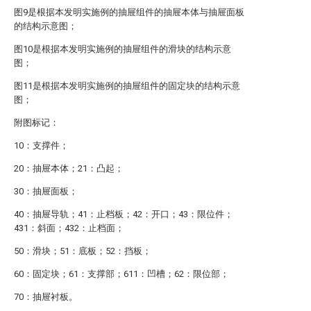
图9是根据本发明实施例的抽屉组件的抽屉本体与抽屉面板
的结构示意图；
图10是根据本发明实施例的抽屉组件的滑块的结构示意
图；
图11是根据本发明实施例的抽屉组件的固定块的结构示意
图；
附图标记：
10：支撑件；
20：抽屉本体；21：凸起；
30：抽屉面板；
40：抽屉导轨；41：止档板；42：开口；43：限位件；
431：斜面；432：止档面；
50：滑块；51：底板；52：挡板；
60：固定块；61：支撑部；611：凹槽；62：限位部；
70：抽屉衬板。