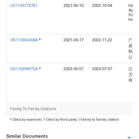
US11457737B1
2021-03-10
2022-10-04
Haler
Appli
Solut
Inc.
CN115363438A
*
2021-05-17
2022-11-22
广东
厨房
制造
公司
CN116399072A
*
2023-03-07
2023-07-07
江阴
万沅
有限
Family To Family Citations
* Cited by examiner, † Cited by third party, ‡ Family to family citation
Similar Documents