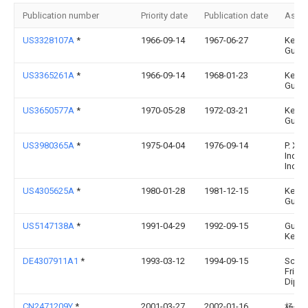
Publication number
Priority date
Publication date
Assi
US3328107A
*
1966-09-14
1967-06-27
Kenne
Gutne
US3365261A
*
1966-09-14
1968-01-23
Kenne
Gutne
US3650577A
*
1970-05-28
1972-03-21
Kenne
Gutne
US3980365A
*
1975-04-04
1976-09-14
P. X.
Indust
Inc.
US4305625A
*
1980-01-28
1981-12-15
Kenne
Gutne
US5147138A
*
1991-04-29
1992-09-15
Gutne
Kenne
DE4307911A1
*
1993-03-12
1994-09-15
Scheu
Fried
Dipl 
CN2471209Y
*
2001-03-27
2002-01-16
杨俊