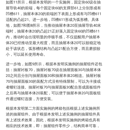
如图11所示，根据本发明的一个实施例，固定块60设在抽
屉导轨40的前端，每个固定块60的支撑部61上分别形成有
凹槽611，抽屉本体20的前端的下表面上形成有与凹槽611
适配的凸起21。进一步地，凹槽611形成为弧形槽。具体
地，如图7和图8所示，当推动抽屉本体20至抽屉导轨40末
端时，抽屉本体20的凸起21正好落入固定块60的凹槽611
内，推动时会出现明显的停顿手感，不仅提醒用户抽屉本
体20已经推动至最大程度，而且抽屉本体20可以较稳定地
处于该状态，弧形槽结构与凸起21配合方便，而且磨损较
小，可以延长使用寿命。
进一步地，如图9所示，根据本发明实施例的抽屉组件还包
括：抽屉衬板70，抽屉衬板70设在抽屉面板30与抽屉本体
20之间且分别与抽屉面板30和抽屉本体20相连。抽屉衬板
70与抽屉面板30的装配方式没有特殊限制，可以为卡接或
者螺钉连接。抽屉衬板70与抽屉面板30配合形成面板组件
之后再与抽屉本体20装配，可以便于抽屉本体20与面板组
件通过螺钉连接，方便安装。
根据本发明第二方面实施例的烤箱包括根据上述实施例所
述的抽屉组件。由于根据本发明上述实施例的抽屉组件具
有上述技术效果，因此，根据本发明实施例的烤箱也具有
相应的技术效果，即：抽屉组件零件少，结构简单可靠，