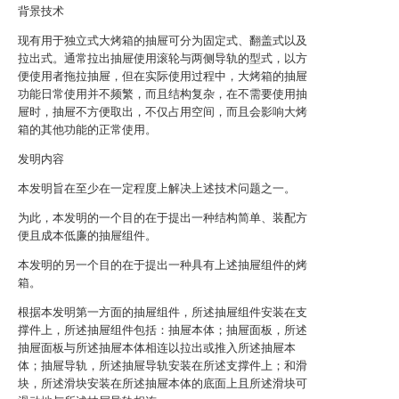
背景技术
现有用于独立式大烤箱的抽屉可分为固定式、翻盖式以及
拉出式。通常拉出抽屉使用滚轮与两侧导轨的型式，以方
便使用者拖拉抽屉，但在实际使用过程中，大烤箱的抽屉
功能日常使用并不频繁，而且结构复杂，在不需要使用抽
屉时，抽屉不方便取出，不仅占用空间，而且会影响大烤
箱的其他功能的正常使用。
发明内容
本发明旨在至少在一定程度上解决上述技术问题之一。
为此，本发明的一个目的在于提出一种结构简单、装配方
便且成本低廉的抽屉组件。
本发明的另一个目的在于提出一种具有上述抽屉组件的烤
箱。
根据本发明第一方面的抽屉组件，所述抽屉组件安装在支
撑件上，所述抽屉组件包括：抽屉本体；抽屉面板，所述
抽屉面板与所述抽屉本体相连以拉出或推入所述抽屉本
体；抽屉导轨，所述抽屉导轨安装在所述支撑件上；和滑
块，所述滑块安装在所述抽屉本体的底面上且所述滑块可