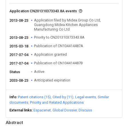
Application CN201310373343.8A events
Application filed by Midea Group Co Ltd,
2013-08-23
Guangdong Midea Kitchen Appliances
Manufacturing Co Ltd
Priority to CN201310373343.8A
2013-08-23
Publication of CN104414487A
2015-03-18
Application granted
2017-07-04
Publication of CN104414487B
2017-07-04
Active
Status
Anticipated expiration
2033-08-23
Info
Patent citations (15)
Cited by (11)
Legal events
Similar
documents
Priority and Related Applications
External links
Espacenet
Global Dossier
Discuss
Abstract