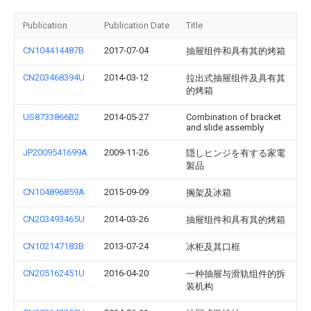
Publication
Publication Date
Title
CN104414487B
2017-07-04
抽屉组件和具有其的烤箱
CN203468394U
2014-03-12
拉出式抽屉组件及具有其
的烤箱
US8733866B2
2014-05-27
Combination of bracket
and slide assembly
JP2009541699A
2009-11-26
隠しヒンジを有する家電
製品
CN104896859A
2015-09-09
搁架及冰箱
CN203493465U
2014-03-26
抽屉组件和具有其的烤箱
CN102147183B
2013-07-24
冰柜及其口框
CN205162451U
2016-04-20
一种抽屉与滑轨组件的拆
装机构