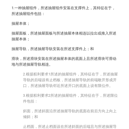
1.一种抽屉组件，所述抽屉组件安装在支撑件上，其特征在于，
所述抽屉组件包括：
抽屉本体；
抽屉面板，所述抽屉面板与所述抽屉本体相连以拉出或推入所述
抽屉本体；
抽屉导轨，所述抽屉导轨安装在所述支撑件上；和
滑块，所述滑块安装在所述抽屉本体的底面上且所述滑块可滑动
地与所述抽屉导轨相连。
2.根据权利要求1所述的抽屉组件，其特征在于，所述抽屉
导轨的后端设有止档板，所述抽屉导轨的前端敞开形成开
口，所述抽屉导轨邻近所述开口的底面上设有限位件。
3.根据权利要求2所述的抽屉组件，其特征在于，所述限位
件包括：
斜面，所述斜面沿所述抽屉导轨的底面在前后方向上向上
倾斜；和
止档面，所述止档面设在所述斜面的后端且与所述抽屉导