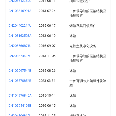
CN203642259U
2014-06-11
抽屉式微波炉
CN103216991A
2013-07-24
一种带导轨的层架结构及
抽屉装置
CN204402214U
2015-06-17
烤箱及其门锁组件
CN103162503A
2013-06-19
冰箱
CN205566871U
2016-09-07
电控盒及净化设备
CN203274426U
2013-11-06
一种带导轨的层架结构及
抽屉装置
CN102997544B
2015-08-26
冰箱
CN108870854B
2023-03-31
一种可调节支架组件及冰
箱
CN104976845A
2015-10-14
冰箱
CN102944101B
2016-06-15
冰箱
CN204806819U
2015-11-25
搁架及冰箱