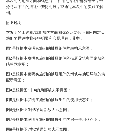
本发明的附加方面和优点将在下面的描述中部分给出，部
分将从下面的描述中变得明显，或通过本发明的实践了解
到。
附图说明
本发明的上述和/或附加的方面和优点从结合下面附图对实
施例的描述中将变得明显和容易理解，其中：
图1是根据本发明实施例的抽屉组件的结构示意图；
图2是根据本发明实施例的抽屉组件的抽屉导轨和固定块的
结构示意图；
图3是根据本发明实施例的抽屉组件的滑块与抽屉导轨的装
配示意图；
图4是根据图3中A的局部放大示意图；
图5是根据本发明实施例的抽屉组件的使用状态图；
图6是根据图5中B的局部放大示意图；
图7是根据本发明实施例的抽屉组件的另一使用状态图；
图8是根据图7中C的局部放大示意图；