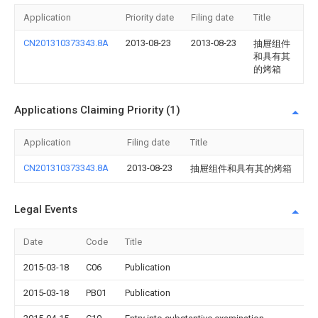
Application
Priority date
Filing date
Title
CN201310373343.8A
2013-08-23
2013-08-23
抽屉组件
和具有其
的烤箱
Applications Claiming Priority (1)
Application
Filing date
Title
CN201310373343.8A
2013-08-23
抽屉组件和具有其的烤箱
Legal Events
Date
Code
Title
2015-03-18
C06
Publication
2015-03-18
PB01
Publication