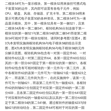
二模块54可为一显示模块。第一模块52用来操控可携式电
子装置50的运作，其内部可设置有各电子元件，例如
CPU、硬盘、风扇、存储器、扩充卡等。第二模块54用来
显示可携式电子装置50的各种资讯，第二模块54可为一液
晶显示模块。其中，第一模块52具有一第一侧521，且第
二模块54具有一第二侧541。枢转机构56分别连接于第一
模块52的第一侧521与第二模块54的第二侧541而使第二模
块54可相对于第一模块52枢转。请同时参考图1至图4，图
3为本发明实施例枢转机构56与电子模块58的组合示意
图，图4为本发明实施例枢转机构56与电子模块58的元件
分解示意图。枢转机构56包含有一对第一固定件60、一对
枢转件62以及一对第二固定件64。各第一固定件60分别以
其的一第一部分601固定于第一模块52的第一侧521。各枢
转件62包含有可相对枢转的一第一元件与一第二元件，其
中各枢转件62的该第一元件可为一转轴621或一轴套623之
其一，而该第二元件则为另一，在此实施例中，该第一元
件可为一转轴621，而该第二元件可为一轴套623。各枢转
件62的转轴621分别固定于对应第一固定件60的一第二部
分603，且各第二固定件64分别以其的一第一部分641固定
于对应枢转件62的一轴套623以及以其的一第二部分643固
定于第二模块54的第二541侧。通过枢转件的轴套623与转
轴621的转动结合，第二固定件64可相对于对应的第一固