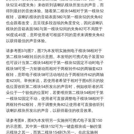
块52呈45度夹角）来收听到该喇叭模块所发出的声音，而
得到最好的音效体验。随着第二模块54相对于第一模块52
枢转，该喇叭模块的音箱表面582与第一模块52的夹角θ2
也会跟着改变，且呈现多段连续的角度变化，因此该喇叭
模块的音箱表面582与第一模块52间的夹角θ2可不局限于
90度或45度，意即使用者可根据不同的需求来调整夹角θ2
以获得最佳的声音体验。
请参考图3与图7，图7为本发明实施例电子模块58相对于
第二模块54枢转后的示意图。本发明的可携式电子装置50
也可设计当第二模块54相对于第一模块52固定不动时电子
模块58可受一力矩驱动而相对于两枢转件62的两轴套623
枢转，意即电子模块58可活动地结合于两枢转件62的两轴
套623间。举例来说，若使用者希望于相对于图6所示的较
低位置收听第二模块54所发出的声音时，例如收听者的耳
朵位于一个较低的位置时，若要维持第二模块54相对于第
一模块52固定不动，使用者可直接调整电子模块58相对于
两枢转件62枢转，用于调整夹角θ2让使用者可直接收听到
该喇叭模块所发出的声音，以获得最佳的收音效果。
请参考图8，图8为本发明另一实施例可携式电子装置150
的示意图。其中第一模块152可为一键盘模块或一触控显
示模块之其一，而第二模块154则为另一。在此实施例