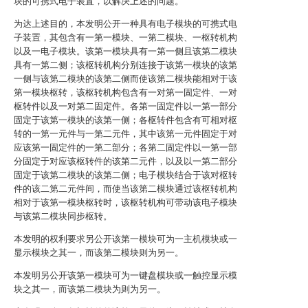
块的可携式电子装置，以解决上述的问题。
为达上述目的，本发明公开一种具有电子模块的可携式电
子装置，其包含有一第一模块、一第二模块、一枢转机构
以及一电子模块。该第一模块具有一第一侧且该第二模块
具有一第二侧；该枢转机构分别连接于该第一模块的该第
一侧与该第二模块的该第二侧而使该第二模块能相对于该
第一模块枢转，该枢转机构包含有一对第一固定件、一对
枢转件以及一对第二固定件。各第一固定件以一第一部分
固定于该第一模块的该第一侧；各枢转件包含有可相对枢
转的一第一元件与一第二元件，其中该第一元件固定于对
应该第一固定件的一第二部分；各第二固定件以一第一部
分固定于对应该枢转件的该第二元件，以及以一第二部分
固定于该第二模块的该第二侧；电子模块结合于该对枢转
件的该二第二元件间，而使当该第二模块通过该枢转机构
相对于该第一模块枢转时，该枢转机构可带动该电子模块
与该第二模块同步枢转。
本发明的权利要求另公开该第一模块可为一主机模块或一
显示模块之其一，而该第二模块则为另一。
本发明另公开该第一模块可为一键盘模块或一触控显示模
块之其一，而该第二模块为则为另一。