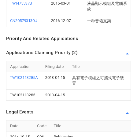
TWI475537B
2015-03-01
液晶顯示模組及電腦系
統
CN205793130U
2016-12-07
一种音箱支架
Priority And Related Applications
Applications Claiming Priority (2)
Application
Filing date
Title
TW102113285A
2013-04-15
具有電子模組之可攜式電子裝
置
TW102113285
2013-04-15
Legal Events
Date
Code
Title
2014-10-15
C06
Publication