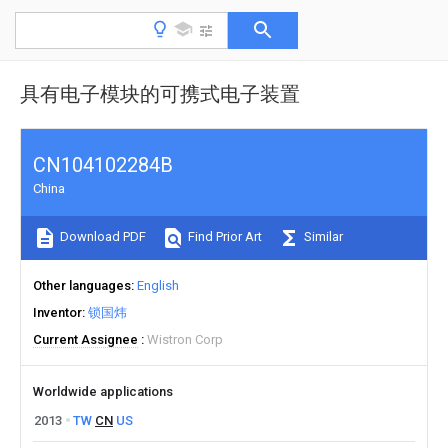
具有电子模块的可携式电子装置
CN104102284B
China
Download PDF
Find Prior Art
Similar
Other languages
English
Inventor
锁国炜
Current Assignee
Wistron Corp
Worldwide applications
2013
TW
CN
US