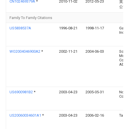
CN102469379A
*
2010-11-02
2012-05-23
英业
公司
Family To Family Citations
US5838537A
1996-08-21
1998-11-17
Gatew
Inc.
WO2004046900A2
*
2002-11-21
2004-06-03
Sony 
Mobil
Comm
Ab
US6900981B2
*
2003-04-23
2005-05-31
Nokia
Corpo
US20060034601A1
*
2003-04-23
2006-02-16
Tage 