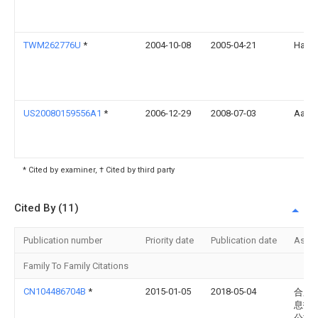
TWM262776U
*
2004-10-08
2005-04-21
Hanns
US20080159556A1
*
2006-12-29
2008-07-03
Aaro
* Cited by examiner, † Cited by third party
Cited By (11)
Publication number
Priority date
Publication date
Assi
Family To Family Citations
CN104486704B
*
2015-01-05
2018-05-04
合肥
息技
公司