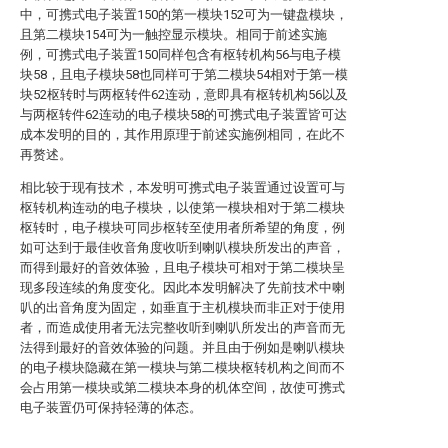
中，可携式电子装置150的第一模块152可为一键盘模块，
且第二模块154可为一触控显示模块。相同于前述实施
例，可携式电子装置150同样包含有枢转机构56与电子模
块58，且电子模块58也同样可于第二模块54相对于第一模
块52枢转时与两枢转件62连动，意即具有枢转机构56以及
与两枢转件62连动的电子模块58的可携式电子装置皆可达
成本发明的目的，其作用原理于前述实施例相同，在此不
再赘述。
相比较于现有技术，本发明可携式电子装置通过设置可与
枢转机构连动的电子模块，以使第一模块相对于第二模块
枢转时，电子模块可同步枢转至使用者所希望的角度，例
如可达到于最佳收音角度收听到喇叭模块所发出的声音，
而得到最好的音效体验，且电子模块可相对于第二模块呈
现多段连续的角度变化。因此本发明解决了先前技术中喇
叭的出音角度为固定，如垂直于主机模块而非正对于使用
者，而造成使用者无法完整收听到喇叭所发出的声音而无
法得到最好的音效体验的问题。并且由于例如是喇叭模块
的电子模块隐藏在第一模块与第二模块枢转机构之间而不
会占用第一模块或第二模块本身的机体空间，故使可携式
电子装置仍可保持轻薄的体态。