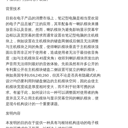
背景技术
目前在电子产品的消费市场上，笔记型电脑是相当受欢迎
的电子产品且被广泛的应用，其常配备有一喇叭模块来播
放音乐以及音效。然而，喇叭模块为避免影响显示荧幕窄
边框以及宽荧幕的需求而通常设置在笔记型电脑的主机模
块上，例如设置在主机模块的键盘两侧或后侧且无法调整
与主机模块之间的角度，使得喇叭模块垂直于主机模块顶
面出音而非正对于使用者，造成使用者无法于最佳收音角
度（如与主机模块呈45度夹角）收听到喇叭模块所发出的
声音而无法得到最好的音效体验。先前虽然有许多公开的
专利案公开在主机模块键盘二侧设置可挺立的喇叭模块，
例如美国专利US6,243,260，但其不论是否具有隐藏式机构
设计均仍要利用到键盘侧边的主机模块空间，因此会使主
机模块宽度或是厚度相对变大，而不利于轻薄可携的诉
求。有鉴于此，如何设计出一种可以调整面对使用者的角
度并且又不占用主机模块与显示荧幕空间的喇叭模块，便
是现今机构设计的一个重要课题。
发明内容
本发明的目的在于提供一种具有与枢转机构连动的电子模