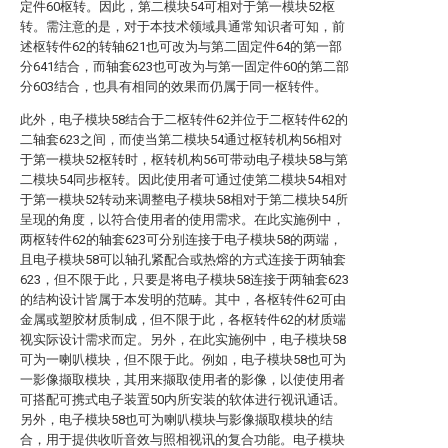
定件60枢转。因此，第二模块54可相对于第一模块52枢
转。需注意的是，对于本技术领域具通常知识者可知，前
述枢转件62的转轴621也可改为与第二固定件64的第一部
分641结合，而轴套623也可改为与第一固定件60的第二部
分603结合，也具有相同的效果而仍属于同一枢转件。
此外，电子模块58结合于二枢转件62并位于二枢转件62的
二轴套623之间，而使当第二模块54通过枢转机构56相对
于第一模块52枢转时，枢转机构56可带动电子模块58与第
二模块54同步枢转。因此使用者可通过使第二模块54相对
于第一模块52转动来调整电子模块58相对于第二模块54所
呈现的角度，以符合使用者的使用需求。在此实施例中，
两枢转件62的轴套623可分别连接于电子模块58的两端，
且电子模块58可以轴孔紧配合或热熔的方式连接于两轴套
623，但不限于此，只要是将电子模块58连接于两轴套623
的结构设计皆属于本发明的范畴。其中，各枢转件62可由
金属或塑胶材质制成，但不限于此，各枢转件62的材质端
视实际设计需求而定。另外，在此实施例中，电子模块58
可为一喇叭模块，但不限于此。例如，电子模块58也可为
一影像撷取模块，其用来撷取使用者的影像，以使使用者
可搭配可携式电子装置50内所安装的软体进行视讯通话。
另外，电子模块58也可为喇叭模块与影像撷取模块的结
合，用于提供收听音效与照相视讯的复合功能。电子模块