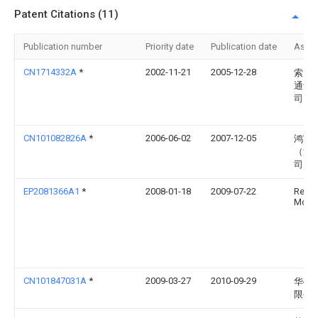
Patent Citations (11)
Publication number
Priority date
Publication date
Assi
CN1714332A
*
2002-11-21
2005-12-28
索尼
通讯
司
CN101082826A
*
2006-06-02
2007-12-05
鸿富
（深
司
EP2081366A1
*
2008-01-18
2009-07-22
Resea
Motio
CN101847031A
*
2009-03-27
2010-09-29
华硕
限公