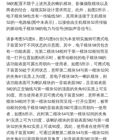
58的配置不限于上述所及的喇叭模块、影像撷取模块以及
两者的结合，端视实际设计需求而定。此外，如图2所示，
电子模块58包含有一传输线581，其用来连接于主机模块
52的一电路板(图中未表示)，以接收由主机模块52所传输
的驱动电子模块58的电力与信号(例如声音信号)。
请参考图5与图6，图5与图6分别为本发明实施例可携式电
子装置50于不同状态的示意图。其中，电子模块58另包含
有一功能表面，当第二模块54相对于第一模块52枢转而呈
现一打开位置如图6所示时，被带动枢转的电子模块58的
该功能表面可露出而朝向一使用者。如图5所示，可携式电
子装置50处于关闭状态，意即第二模块54与第一模块52间
的夹角θ1实质上为0度。若电子模块58为一喇叭模块，则
该功能表面可为喇叭模块的一音箱表面582，且音箱表面
582的正交轴线与第一模块52的顶面的夹角θ2实质上可呈
30度。而当使用者开启可携式电子装置50时，意即将第二
模块54相对于第一模块52枢转而呈现一打开位置时，被带
动枢转的电子模块58的音箱表面582可露出而朝向一使用
者，如图6所示。此时第二模块54与第一模块52间的夹角
θ1实质上可为120度，该喇叭模块的音箱表面582与第一模
块52的夹角θ2实质上可成90度。因此，使用者在使用可携
式电子装置50时，可通过调整第二模块54与第一模块52间
的夹角θ1以获得最佳收音角度（如音箱表面582与第一模