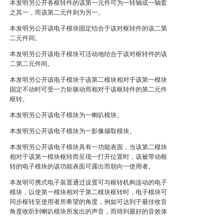
本发明另公开各枢转件的该第一元件可为一转轴或一轴套
之其一，而该第二元件则为另一。
本发明另公开该电子模块固定结合于该对枢转件的该二第
二元件间。
本发明另公开该电子模块可活动地结合于该对枢转件的该
二第二元件间。
本发明另公开该电子模块于该第二模块相对于该第一模块
固定不动时可受一力矩驱动而相对于该枢转件的第二元件
枢转。
本发明另公开该电子模块为一喇叭模块。
本发明另公开该电子模块为一影像撷取模块。
本发明另公开该电子模块具有一功能表面，当该第二模块
相对于该第一模块枢转而呈现一打开位置时，该被带动枢
转的电子模块的该功能表面可露出而朝向一使用者。
本发明可携式电子装置通过设置可与枢转机构连动的电子
模块，以使第一模块相对于第二模块枢转时，电子模块可
同步枢转至使用者所希望的角度，例如可达到于最佳收音
角度收听到喇叭模块所发出的声音，而得到最好的音效体