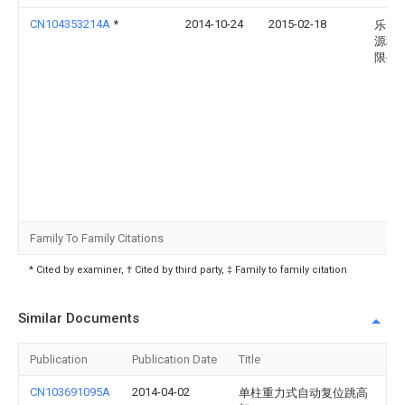
CN104353214A
*
2014-10-24
2015-02-18
乐山
源科
限公
Family To Family Citations
* Cited by examiner, † Cited by third party, ‡ Family to family citation
Similar Documents
Publication
Publication Date
Title
CN103691095A
2014-04-02
单柱重力式自动复位跳高