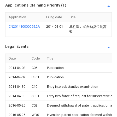
Applications Claiming Priority (1)
Application
Filing date
Title
CN201410000055.2A
2014-01-01
单柱重力式自动复位跳高
架
Legal Events
Date
Code
Title
2014-04-02
C06
Publication
2014-04-02
PB01
Publication
2014-04-30
C10
Entry into substantive examination
2014-04-30
SE01
Entry into force of request for substantive exa
2016-05-25
C02
Deemed withdrawal of patent application after
2016-05-25
WD01
Invention patent application deemed withdrawn