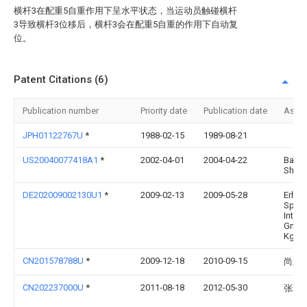
横杆3在配重5自重作用下呈水平状态，当运动员触碰横杆
3导致横杆3位移后，横杆3会在配重5自重的作用下自动复
位。
Patent Citations (6)
Publication number
Priority date
Publication date
Assi
JPH01122767U
*
1988-02-15
1989-08-21
US20040077418A1
*
2002-04-01
2004-04-22
Barba
Shull
DE202009002130U1
*
2009-02-13
2009-05-28
Erhar
Sport
Intern
Gmbh
Kg
CN201578788U
*
2009-12-18
2010-09-15
尚新
CN202237000U
*
2011-08-18
2012-05-30
张珅