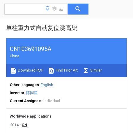
单柱重力式自动复位跳高架
CN103691095A
China
Download PDF
Find Prior Art
Similar
Other languages
English
Inventor
陈同星
Current Assignee
Individual
Worldwide applications
2014
CN