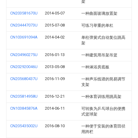
架
CN203581670U
2014-05-07
一种曲面玻璃放置架
CN204447073U
2015-07-08
可练习举重的单杠
CN103691094A
2014-04-02
单柱弹簧式自动复位跳高
架
CN204960275U
2016-01-13
一种建筑用吊架吊篮
CN202920046U
2013-05-08
一种淋浴房底板
CN205680437U
2016-11-09
一种声乐线谱的简易调节
支架
CN205814958U
2016-12-21
一种体育训练用跳高架
CN103845876A
2014-06-11
可转换为乒乓球台的便携
式篮球架
CN205435002U
2016-08-10
一种便于安装的体育田径
用跨栏