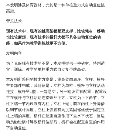
本发明涉及体育器材，尤其是一种单柱重力式自动复位跳
高架。
背景技术
现有技术中，现有的跳高架都是双支撑，比较耗材，移动
也比较麻烦，现有技术的横杆大都不具备自动复位的功
能，如果作为教学训练就更不方便。
发明内容
为了克服现有技术的不足，本发明提供一种省材、特别适
宜于训练、教学的单柱重力式自动复位跳高架。
本发明所采用的技术方案是，跳高架由底座、立柱、横杆
主要部件构成，其特征是：立柱为单柱，横杆与立柱活动
连接，横杆呈L型，一端悬空，另一端设置有配重，配重设
置在横杆与立柱活动连接螺丝下方，立柱为上下两节，立
柱下端一节内设置有内柱，立柱上端可套在内柱上升降借
以调节横杆高度，立柱上设置有高度紧固螺丝便于固定立
柱上端的高度。横杆在配重自重作用下呈水平状态，当运
动员触碰横杆导致横杆位移后，横杆会在配重自重的作用
下自动复位。