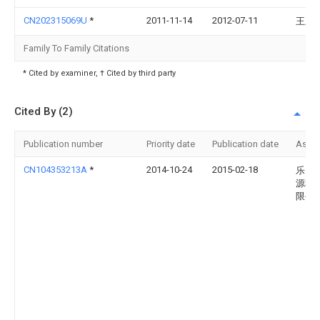
CN202315069U
*
2011-11-14
2012-07-11
王玉
Family To Family Citations
* Cited by examiner, † Cited by third party
Cited By (2)
Publication number
Priority date
Publication date
Assi
CN104353213A
*
2014-10-24
2015-02-18
乐山
源科
限公