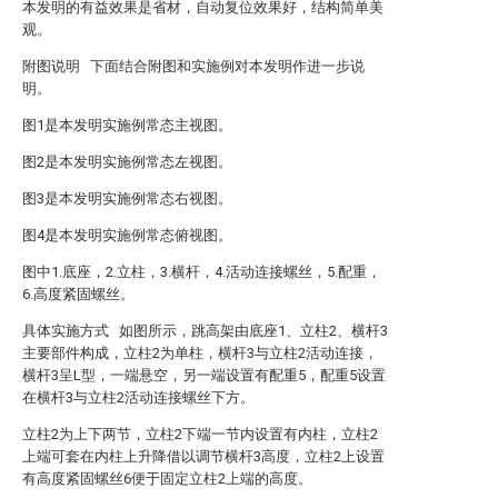
本发明的有益效果是省材，自动复位效果好，结构简单美
观。
附图说明 下面结合附图和实施例对本发明作进一步说
明。
图1是本发明实施例常态主视图。
图2是本发明实施例常态左视图。
图3是本发明实施例常态右视图。
图4是本发明实施例常态俯视图。
图中1.底座，2.立柱，3.横杆，4.活动连接螺丝，5.配重，
6.高度紧固螺丝。
具体实施方式 如图所示，跳高架由底座1、立柱2、横杆3
主要部件构成，立柱2为单柱，横杆3与立柱2活动连接，
横杆3呈L型，一端悬空，另一端设置有配重5，配重5设置
在横杆3与立柱2活动连接螺丝下方。
立柱2为上下两节，立柱2下端一节内设置有内柱，立柱2
上端可套在内柱上升降借以调节横杆3高度，立柱2上设置
有高度紧固螺丝6便于固定立柱2上端的高度。