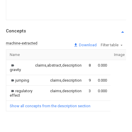
Concepts
machine-extracted
Download
Filter table
Name
Image
claims,abstract,description
8
0.000
gravity
jumping
claims,description
9
0.000
regulatory
claims,description
3
0.000
effect
Show all concepts from the description section