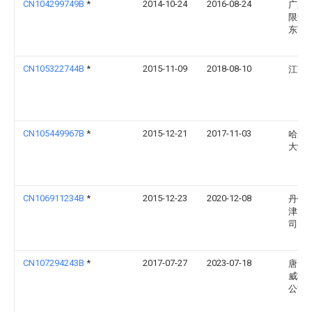
CN104299749B
*
2014-10-24
2016-08-24
广东
限责
东莞
CN105322744B
*
2015-11-09
2018-08-10
江苏
CN105449967B
*
2015-12-21
2017-11-03
哈尔
大学
CN106911234B
*
2015-12-23
2020-12-08
丹佛
津）
司
CN107294243B
*
2017-07-27
2023-07-18
唐山
威科
公司