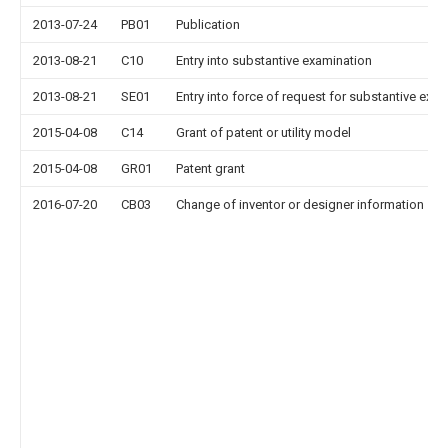
2013-07-24
PB01
Publication
2013-08-21
C10
Entry into substantive examination
2013-08-21
SE01
Entry into force of request for substantive exa
2015-04-08
C14
Grant of patent or utility model
2015-04-08
GR01
Patent grant
2016-07-20
CB03
Change of inventor or designer information