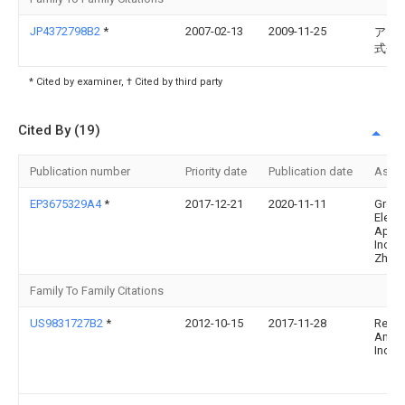
JP4372798B2
*
2007-02-13
2009-11-25
アス
式会
* Cited by examiner, † Cited by third party
Cited By (19)
Publication number
Priority date
Publication date
Assi
EP3675329A4
*
2017-12-21
2020-11-11
Gree
Electr
Appli
Inc. o
Zhuha
Family To Family Citations
US9831727B2
*
2012-10-15
2017-11-28
Regal
Ameri
Inc.