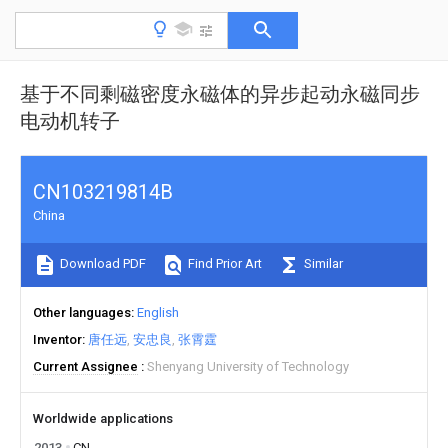
基于不同剩磁密度永磁体的异步起动永磁同步
电动机转子
CN103219814B
China
Download PDF
Find Prior Art
Similar
Other languages
English
Inventor
唐任远
安忠良
张霄霆
Current Assignee
Shenyang University of Technology
Worldwide applications
2013
CN