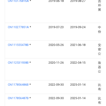
CN110176816A
*
2019-06-18
2019-08-27
吉林
环保
展有
CN110277851A
*
2019-07-23
2019-09-24
中达
份有
CN111555478B
*
2020-05-26
2021-06-18
安徽
密制
公司
CN112531938B
*
2020-11-26
2022-04-15
珠海
器股
公司
CN117856486B
*
2022-09-30
2025-01-14
比亚
有限
CN117856487B
*
2022-09-30
2025-01-14
比亚
有限