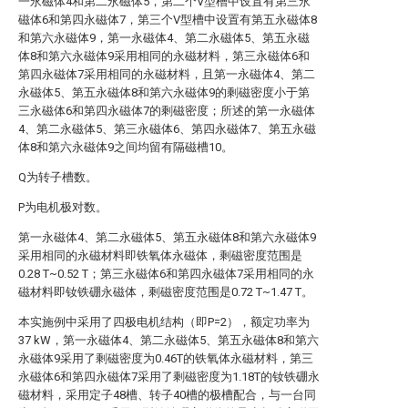
一永磁体4和第二永磁体5，第二个V型槽中设置有第三永
磁体6和第四永磁体7，第三个V型槽中设置有第五永磁体8
和第六永磁体9，第一永磁体4、第二永磁体5、第五永磁
体8和第六永磁体9采用相同的永磁材料，第三永磁体6和
第四永磁体7采用相同的永磁材料，且第一永磁体4、第二
永磁体5、第五永磁体8和第六永磁体9的剩磁密度小于第
三永磁体6和第四永磁体7的剩磁密度；所述的第一永磁体
4、第二永磁体5、第三永磁体6、第四永磁体7、第五永磁
体8和第六永磁体9之间均留有隔磁槽10。
Q为转子槽数。
P为电机极对数。
第一永磁体4、第二永磁体5、第五永磁体8和第六永磁体9
采用相同的永磁材料即铁氧体永磁体，剩磁密度范围是
0.28 T~0.52 T；第三永磁体6和第四永磁体7采用相同的永
磁材料即钕铁硼永磁体，剩磁密度范围是0.72 T~1.47 T。
本实施例中采用了四极电机结构（即P=2），额定功率为
37 kW，第一永磁体4、第二永磁体5、第五永磁体8和第六
永磁体9采用了剩磁密度为0.46T的铁氧体永磁材料，第三
永磁体6和第四永磁体7采用了剩磁密度为1.18T的钕铁硼永
磁材料，采用定子48槽、转子40槽的极槽配合，与一台同