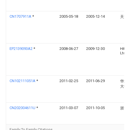
CN1707911A
*
2005-05-18
2005-12-14
天津
EP2139093A2
*
2008-06-27
2009-12-30
Hitach
Ltd.
CN102111051A
*
2011-02-25
2011-06-29
华北
大学
CN202004611U
*
2011-03-07
2011-10-05
浙江
Family To Family Citations