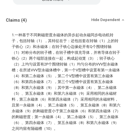
Claims
(4)
Hide Dependent
1.一种基于不同剩磁密度永磁体的异步起动永磁同步电动机转
子，包括转轴（1），其特征在于：还包括套在转轴（1）上的转
子铁心（2）和永磁体；在转子铁心边缘处开有Q个围绕转轴
（1）对称分布的转子槽，在转子槽中填充导体，并将导体在转子
铁心（2）两个端部连接在一起，构成起动笼（3）；转子铁心
（2）上均匀设置有2P个围绕转轴（1）均匀分布的VVV型永磁体
槽；在所述VVV型永磁体槽中，第一个V型槽中设置有第一永磁体
（4）和第二永磁体（5），第二个V型槽中设置有第三永磁体
（6）和第四永磁体（7），第三个V型槽中设置有第五永磁体
（8）和第六永磁体（9）；其中第一永磁体（4）、第二永磁体
（5）、第五永磁体（8）和第六永磁体（9）采用相同的永磁材
料，第三永磁体（6）和第四永磁体（7）采用相同的永磁材料，
且第一永磁体（4）、第二永磁体（5）、第五永磁体（8）和第六
永磁体（9）的剩磁密度小于第三永磁体（6）和第四永磁体（7）
的剩磁密度；第一永磁体（4）、第二永磁体（5）、第三永磁体
（6）、第四永磁体（7）、第五永磁体（8）和第六永磁体（9）
之间均留有隔磁槽（10）。