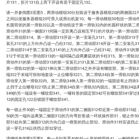
片131，折片131自上而下开设有若干固定孔132。
请一并参阅图3至图5，两滑动模组30分别装设于服务器模组20的两侧面22与
之间以使服务器模组20可滑入或滑出机架10。每一滑动模组30包括一滑动件
长圆筒状的第一滑轨32以及一滑动组设于第一滑轨32内的长圆杆状的第二滑
滑动件31的第一侧面311间隔一定距离凸设相互平行的片状的一第一滑动部3
第二滑动部314。第一滑动部313开设一第一安装孔3131。第一滑动部313
装孔3131的上方向外凸设一凸柱3132。第二滑动部314开设一第二安装孔31
二滑动部314于第二安装孔3141的上方向外凸设一凸柱3142。滑动件31的
312于邻近第一滑动部313的一端间隔凸设两蘑菇状的卡柱315。第一滑轨3
滑动件31的第一滑动部313的第一安装孔3131及第二滑动部314的第二安装孔
第一滑轨32的第一端321伸出第二滑动部314之外并设有螺纹部。第一滑轨3
端322于末端可拆卸地套设一止位螺母3221。第二滑轨34自第一滑轨32的第
滑动穿入第一滑轨32内。第二滑轨34伸入第一滑轨32的一端固设有止挡块3
止挡于止位螺母3221防止第二滑轨34自第一滑轨32内脱出。第二滑轨34远
349的另一端设有一螺纹部341。一哑铃形的固定部342可在螺纹部341穿
12的固定孔122后锁固于螺纹部341。
每一锁止件50的一端固定于滑动件31的第二侧面312邻近第一滑动部313处
50的另一端向远离第二侧面312的方向弯折形成一环状操作部51，锁止件5
部51处向第二侧面312的方向凸设一楔形的挡止部52。滑动件31对应该挡止
设一穿孔316以供挡止部52穿过。
请继续参阅图3至图5，每一卡扣装置40包括一L形的锁固件41、一解锁件4