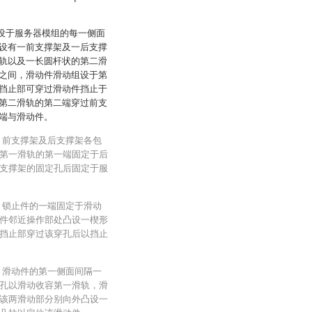
装设于服务器模组的每一侧面
设有一前支撑架及一后支撑
轨以及一长圆杆状的第二滑
之间，滑动件滑动组设于第
挡止部可穿过滑动件挡止于
第二滑轨的第二端穿过前支
端与滑动件。
：前支撑架及后支撑架各包
第一滑轨的第一端固定于后
支撑架的固定孔后固定于服
：锁止件的一端固定于滑动
件邻近操作部处凸设一楔形
挡止部穿过该穿孔后以挡止
：滑动件的第一侧面间隔一
孔以滑动收容第一滑轨，滑
该两滑动部分别向外凸设一