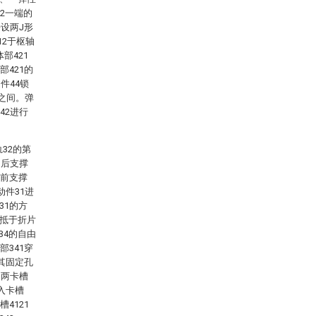
12一端的
开设两J形
12于枢轴
部421
部421的
件44锁
3之间。弹
42进行
32的第
自后支撑
向前支撑
动件31进
31的方
卡抵于折片
34的自由
部341穿
用其固定孔
的两卡槽
卡入卡槽
4121