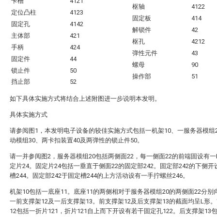
卡槽
4121
枢轴
4122
定位凸柱
4123
固定板
414
固定孔
4142
解锁件
42
主体部
421
枢孔
4212
手柄
424
弹性元件
43
固定件
44
螺母
90
锁止件
50
操作部
51
挡止部
52
如下具体实施方式将结合上述附图进一步说明本发明。
具体实施方式
请参阅图1，本发明电子设备的较佳实施方式包括一机架10、一服务器模组
动模组30、两卡扣装置40及两弹性的锁止件50。
请一并参阅图2，服务器模组20包括两侧面22，每一侧面22的前端固设有一
定片24。固定片24包括一垂直于侧面22的固定部242。固定部242的下侧
槽244。固定部242于固定槽244的上方活动设有一手拧螺丝246。
机架10包括一底座11。底座11的两侧相对于服务器模组20的两侧面22分别
一前支撑架12及一后支撑架13。前支撑架12及后支撑架13的截面均呈L形
12包括一折片121，折片121自上而下开设有若干固定孔122。后支撑架13