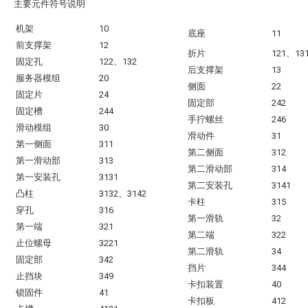
主要元件符号说明
机架
10
底座
11
前支撑架
12
折片
121、13
固定孔
122、132
后支撑架
13
服务器模组
20
侧面
22
固定片
24
固定部
242
固定槽
244
手拧螺丝
246
滑动模组
30
滑动件
31
第一侧面
311
第二侧面
312
第一滑动部
313
第二滑动部
314
第一安装孔
3131
第二安装孔
3141
凸柱
3132、3142
卡柱
315
穿孔
316
第一滑轨
32
第一端
321
第二端
322
止位螺母
3221
第二滑轨
34
固定部
342
挡片
344
止挡块
349
卡扣装置
40
锁固件
41
卡扣板
412