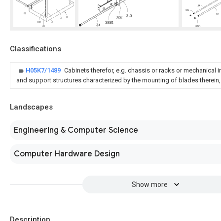
Classifications
H05K7/1489
Cabinets therefor, e.g. chassis or racks or mechanical
and support structures characterized by the mounting of blades therein, e
Landscapes
Engineering & Computer Science
Computer Hardware Design
Show more
Description