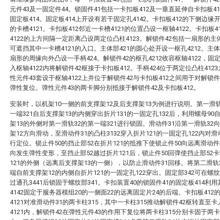
元件43及一固定件44。锁固件41包括一卡扣板412及一垂直延伸自卡扣板4
固定板414。固定板414上开设有若干固定孔4142。卡扣板412的下侧边缘
的卡槽4121。卡扣板412邻近一卡槽4121的位置凸设一枢轴4122。卡扣板4
4122的上方间隔一定距离凸设两定位凸柱4123。解锁件42包括一扇形的主体
可遮挡其中一卡槽4121的入口。主体部421的圆心处开设一枢孔4212。主体
扇形的周缘向外凸设一手柄424。解锁件42的枢孔4212收容枢轴4122，固定
入枢轴4122内将解锁件42枢接于卡扣板412。手柄424位于两定位凸柱412
性元件43套设于枢轴4122上并位于解锁件42与卡扣板412之间用于对解锁件
弹性复位。弹性元件43的两卡脚分别抵接于解锁件42及卡扣板412。
安装时，以机架10一侧的前支撑架12及后支撑架13为例进行说明。第一滑轨
一端321自后支撑架13的内侧穿出折片131的一固定孔132后，利用螺母90
架13的外侧对第一滑轨32的第一端321进行锁固。滑动件31沿第一滑轨32
架12方向滑动，至滑动件31的凸柱3132穿入折片121的一固定孔122内对滑
行定位。锁止件50的挡止部52在折片121的抵推下使锁止件50向远离滑动件
向发生弹性变形，至挡止部52越过折片121后，锁止件50回弹使挡止部52
121的外侧（远离后支撑架13的一侧），以防止滑动件31回移。将第二滑轨
端自前支撑架12的内侧自折片121的一固定孔122穿出。固定部342可在螺纹
过通孔3441后锁固于螺纹部341。卡扣装置40的锁固件41的固定板414利
4142固定于服务器模组20的一侧面22的远离固定片24的后端。卡扣板412
4121对准滑动件31的两卡柱315，其中一卡柱315推动解锁件42枢转直至
4121内，解锁件42在弹性元件43的作用下复位将两卡柱315分别卡固于两卡槽