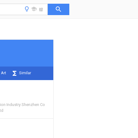
 Art
Similar
sion Industry Shenzhen Co
td