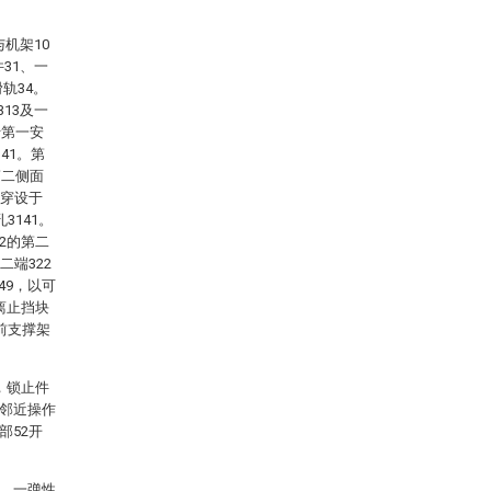
机架10
31、一
轨34。
13及一
于第一安
41。第
第二侧面
2穿设于
3141。
2的第二
二端322
49，以可
离止挡块
过前支撑架
，锁止件
0邻近操作
部52开
2、一弹性