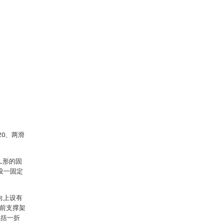
20、两滑
L形的固
开设一固定
向上设有
。前支撑架
包括一折