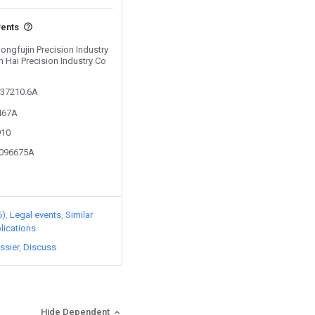
vents
Hongfujin Precision Industry
 Hai Precision Industry Co
337210.6A
0467A
910
3096675A
6)
Legal events
Similar
lications
ssier
Discuss
Hide Dependent