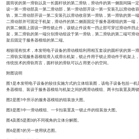
圆筒状的第一滑轨以及一长圆杆状的第二滑轨，滑动件的第一侧面间隔一
设一第一滑动部及一第二滑动部，第一滑动部开设一第一安装孔以滑动收
轨，第二滑动部开设一第二安装孔以滑动收容第一滑轨，第一滑轨的第一
二滑动部并可固定于机架，滑动件的第二侧面固定于服务器模组的第一端
的第二侧面上固设一弹性锁止件，该锁止件设有一挡止部可穿过滑动件挡
架，第二滑轨的第一端分别滑动组设于第一滑轨，第二滑轨的第二端可滑
架后固定于服务器模组的第二端。
相较现有技术，本发明电子设备的滑动模组利用相互套设的圆杆状的第一
二滑轨实现服务器模组滑入或滑出机架，锁止件用于锁止滑动件于机架上
传统技术的滑轨而言，圆杆状的滑轨可以占用更小的空间。
附图说明
图1是本发明电子设备的较佳实施方式的立体组装图，该电子设备包括一机
务器模组、装设于服务器模组与机架之间的两滑动模组、两卡扣装置及两
图2是图1中所示的服务器模组的组装放大图。
图3是图1中一滑动模组、一卡扣装置及一锁止件的组装放大图。
图4及图5是图3的不同视角的立体分解图。
图6是图1的另一使用状态图。