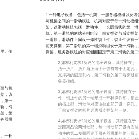
1.一种电子设备，包括一机架、一服务器模组以及
与机架之间的一滑动模组，机架对应于每一滑动模组
架，该滑动模组包括一滑动件、一长圆筒状的第一滑
轨，第一滑轨的两端分别组设于前支撑架与后支撑架
一滑轨，滑动件上固设一弹性锁止件，锁止件设有一
前支撑架，第二滑轨的第一端滑动组设于第一滑轨，
柜里。传
撑架，服务器模组的对应侧面固定于第二滑轨的第二
。
2.如权利要求1所述的电子设备，其特征在于
括一折片，折片自上而下开设有若干固定孔，
支撑架的固定孔内，第二滑轨的第二端穿过前
。
务器模组。
侧面与机
3.如权利要求2所述的电子设备，其特征在于
撑架，该
件，锁止件的另一端形成一环状操作部，锁止
轨，第一
的挡止部，滑动件对应该挡止部开设一穿孔，
滑轨，滑
于前支撑架的折片远离后支撑架的一侧。
撑架，第
服务器模
4.如权利要求2所述的电子设备，其特征在于
定距离凸设两滑动部，每一滑动部开设有安装
动件的第二侧面固定于服务器模组的第一端，
件、一长