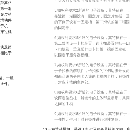
可穿入前支撑架与后支撑架的折片的固定孔的
定距离凸
容第一滑
5.如权利要求2所述的电子设备，其特征在于
端穿过第
靠近第一端固设有一固定片，固定片包括一垂
，滑动件
的下侧开设有一固定槽，第二滑轨的第二端固
止于机
的固定部。
动穿过机
6.如权利要求5所述的电子设备，其特征在于
第二端固设一卡扣装置，该卡扣装置包括一L
滑轨及第
卡扣板及一垂直延伸自卡扣板一端的固定板，
，相比于
以固定于服务器模组。
7.如权利要求6所述的电子设备，其特征在于
于卡扣板的解锁件，卡扣板的下侧边缘开设两
侧面凸设两分别卡入该两卡槽的卡柱，解锁件
架、一服
于对应卡槽的主体部。
锁止件。
8.如权利要求6所述的电子设备，其特征在于
设两定位凸柱，解锁件的主体部呈扇形，其周
之间的手柄。
9.如权利要求8所述的电子设备，其特征在于
一弹性元件用于对解锁件进行弹性复位。
10.一种滑动模组，装设于机架及服务器模组之间，