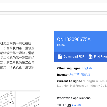
CN103096675A
与机架之间的一滑动模组，
China
件、长圆筒状的第一滑轨及
滑动组设于第一滑轨，滑动
Download PDF
Find Prior
，第二滑轨的第一端滑动组
固定于第二滑轨的第二端与
状的第一滑轨及第二滑轨实
Other languages
English
Inventor
张广艺
张梦旗
Current Assignee
Hongfujin Preci
Ltd
Hon Hai Precision Industry Co L
Worldwide applications
2011
CN
TW
US