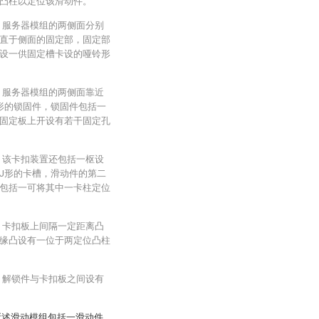
凸柱以定位该滑动件。
：服务器模组的两侧面分别
直于侧面的固定部，固定部
设一供固定槽卡设的哑铃形
：服务器模组的两侧面靠近
形的锁固件，锁固件包括一
固定板上开设有若干固定孔
：该卡扣装置还包括一枢设
J形的卡槽，滑动件的第二
包括一可将其中一卡柱定位
：卡扣板上间隔一定距离凸
缘凸设有一位于两定位凸柱
：解锁件与卡扣板之间设有
所述滑动模组包括一滑动件、