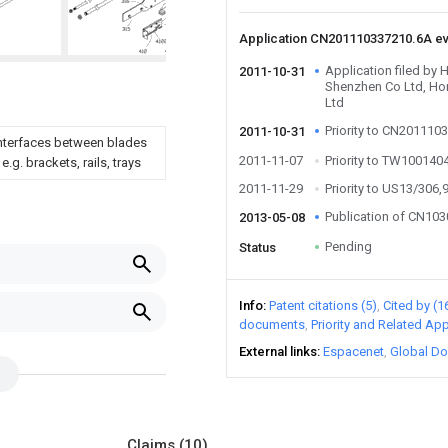
Application CN201110337210.6A e
Application filed by 
2011-10-31
Shenzhen Co Ltd, Hon
Ltd
Priority to CN201110
2011-10-31
 interfaces between blades
2011-11-07
Priority to TW10014
.g. brackets, rails, trays
2011-11-29
Priority to US13/306,
Publication of CN10
2013-05-08
Pending
Status
Info
Patent citations (5)
Cited by (1
documents
Priority and Related App
External links
Espacenet
Global Do
Claims
(10)