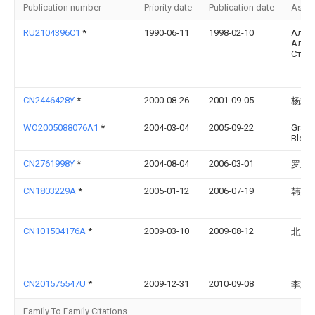
Publication number
Priority date
Publication date
Assi
RU2104396C1
*
1990-06-11
1998-02-10
Алек
Алек
Степ
CN2446428Y
*
2000-08-26
2001-09-05
杨斌
WO2005088076A1
*
2004-03-04
2005-09-22
Graha
Bloo
CN2761998Y
*
2004-08-04
2006-03-01
罗业
CN1803229A
*
2005-01-12
2006-07-19
韩英
CN101504176A
*
2009-03-10
2009-08-12
北京
CN201575547U
*
2009-12-31
2010-09-08
李志
Family To Family Citations