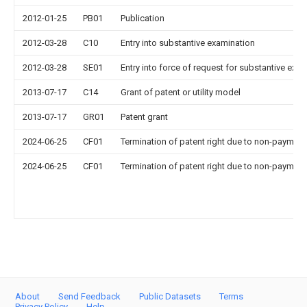
2012-01-25
PB01
Publication
2012-03-28
C10
Entry into substantive examination
2012-03-28
SE01
Entry into force of request for substantive exa
2013-07-17
C14
Grant of patent or utility model
2013-07-17
GR01
Patent grant
2024-06-25
CF01
Termination of patent right due to non-payment
2024-06-25
CF01
Termination of patent right due to non-payment
About
Send Feedback
Public Datasets
Terms
Privacy Policy
Help