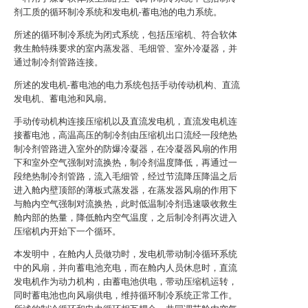
剂工质的循环制冷系统和发电机-蓄电池的电力系统。
所述的循环制冷系统为闭式系统，包括压缩机、符合软体
救生舱特殊要求的室内蒸发器、毛细管、室外冷凝器，并
通过制冷剂管路连接。
所述的发电机-蓄电池的电力系统包括手动传动机构、直流
发电机、蓄电池和风扇。
手动传动机构连接压缩机以及直流发电机，直流发电机连
接蓄电池，高温高压的制冷剂由压缩机出口流经一段绝热
制冷剂管路进入室外的防爆冷凝器，在冷凝器风扇的作用
下和室外空气强制对流换热，制冷剂温度降低，再通过一
段绝热制冷剂管路，流入毛细管，经过节流降压降温之后
进入舱内壁顶部的薄板式蒸发器，在蒸发器风扇的作用下
与舱内空气强制对流换热，此时低温制冷剂迅速吸收救生
舱内部的热量，降低舱内空气温度，之后制冷剂再次进入
压缩机内开始下一个循环。
本发明中，在舱内人员做功时，发电机带动制冷循环系统
中的风扇，并向蓄电池充电，而在舱内人员休息时，直流
发电机作为动力机构，由蓄电池供电，带动压缩机运转，
同时蓄电池也向风扇供电，维持循环制冷系统正常工作。