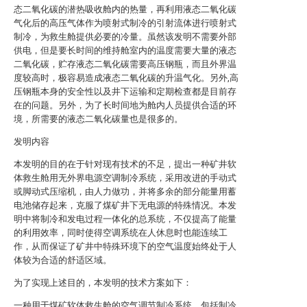
态二氧化碳的潜热吸收舱内的热量，再利用液态二氧化碳
气化后的高压气体作为喷射式制冷的引射流体进行喷射式
制冷，为救生舱提供必要的冷量。虽然该发明不需要外部
供电，但是要长时间的维持舱室内的温度需要大量的液态
二氧化碳，贮存液态二氧化碳需要高压钢瓶，而且外界温
度较高时，极容易造成液态二氧化碳的升温气化。另外,高
压钢瓶本身的安全性以及井下运输和定期检查都是目前存
在的问题。另外，为了长时间地为舱内人员提供合适的环
境，所需要的液态二氧化碳量也是很多的。
发明内容
本发明的目的在于针对现有技术的不足，提出一种矿井软
体救生舱用无外界电源空调制冷系统，采用改进的手动式
或脚动式压缩机，由人力做功，并将多余的部分能量用蓄
电池储存起来，克服了煤矿井下无电源的特殊情况。本发
明中将制冷和发电过程一体化的总系统，不仅提高了能量
的利用效率，同时使得空调系统在人休息时也能连续工
作，从而保证了矿井中特殊环境下的空气温度始终处于人
体较为合适的舒适区域。
为了实现上述目的，本发明的技术方案如下：
一种用于煤矿软体救生舱的空气调节制冷系统，包括制冷