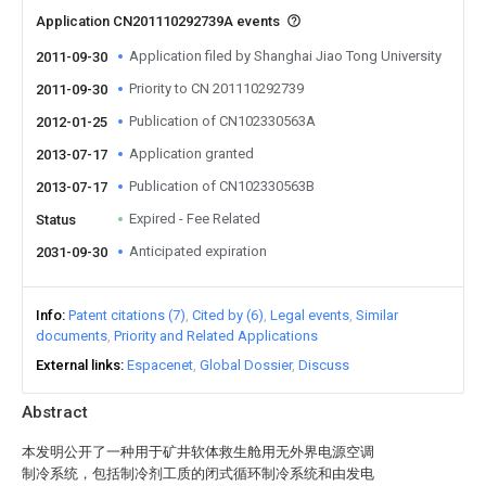
Application CN201110292739A events
Application filed by Shanghai Jiao Tong University
2011-09-30
Priority to CN 201110292739
2011-09-30
Publication of CN102330563A
2012-01-25
Application granted
2013-07-17
Publication of CN102330563B
2013-07-17
Expired - Fee Related
Status
Anticipated expiration
2031-09-30
Info
Patent citations (7)
Cited by (6)
Legal events
Similar
documents
Priority and Related Applications
External links
Espacenet
Global Dossier
Discuss
Abstract
本发明公开了一种用于矿井软体救生舱用无外界电源空调
制冷系统，包括制冷剂工质的闭式循环制冷系统和由发电