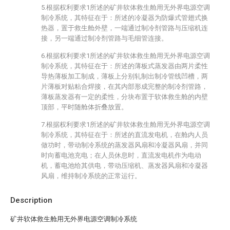
5.根据权利要求1所述的矿井软体救生舱用无外界电源空调
制冷系统，其特征在于：所述的冷凝器为防爆式管翅式换
热器，置于救生舱外壁，一端通过制冷剂管路与压缩机连
接，另一端通过制冷剂管路与毛细管连接。
6.根据权利要求1所述的矿井软体救生舱用无外界电源空调
制冷系统，其特征在于：所述的薄板式蒸发器由两片柔性
导热薄板加工制成，薄板上分别轧制出制冷管线凹槽，两
片薄板对贴粘合焊接，在其内部形成完整的制冷剂管路，
薄板蒸发器有一定的柔性，分块布置于软体救生舱的内壁
顶部，平时随舱体折叠放置。
7.根据权利要求1所述的矿井软体救生舱用无外界电源空调
制冷系统，其特征在于：所述的直流发电机，在舱内人员
做功时，带动制冷系统的蒸发器风扇和冷凝器风扇，并同
时向蓄电池充电；在人员休息时，直流发电机作为电动
机，蓄电池给其供电，带动压缩机、蒸发器风扇和冷凝器
风扇，维持制冷系统的正常运行。
Description
矿井软体救生舱用无外界电源空调制冷系统