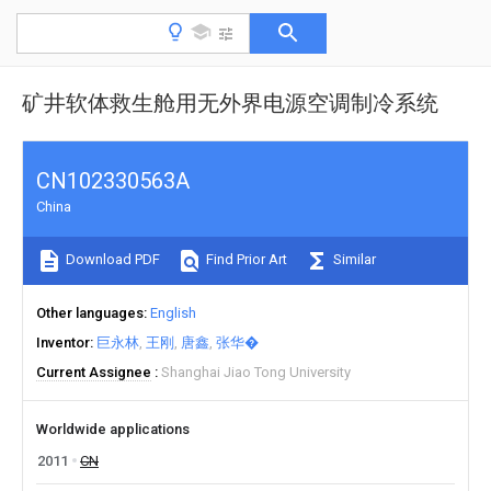
矿井软体救生舱用无外界电源空调制冷系统
CN102330563A
China
Download PDF
Find Prior Art
Similar
Other languages
English
Inventor
巨永林
王刚
唐鑫
张华�
Current Assignee
Shanghai Jiao Tong University
Worldwide applications
2011
CN