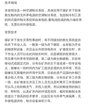
技术领域
本发明涉及一种空调制冷系统，具体应用于煤矿井下软体
救生舱内的无外界电源的空调制冷系统，包括制冷剂工质
的闭式循环制冷系统和由发电机-蓄电池组成的电力储存系
统，无需任何外接电源。
背景技术
煤矿井下发生灾害性事故时，有不同级别的救生系统提供
给井下作业人员。一般第一级为井下硐室，会有较为齐全
的物资和设备，并且会从外部供电和水，矿难发生时，井
下作业人员可以在此待较长时间，但是硐室的投资很大，
而且要与外界有管路联通。第二级为救生舱硬舱，目前有
移动式或固定式的，分布在矿井的主干道或者一些专设地
点，能够在一段时间内为矿工提供必需的生存环境，而且
能够在瓦斯爆炸的环境中应用，目前此类产品国内外都已
逐步投入市场。第三级为救生舱软舱，分布在矿井工作第
一线，在矿难发生并且工作人员无法及时离开工作现场时
可以马上给软舱充气，并投入使用。所以软舱使用的独立
性、即时性，以及矿井内的环境恶劣性，都对软舱制冷系
统提出了很高的技术要求，比如完全与外界气体隔离，无
外接电源供给，制冷设备体积小等。