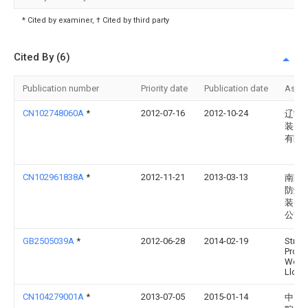
* Cited by examiner, † Cited by third party
Cited By (6)
Publication number
Priority date
Publication date
Assi
CN102748060A
*
2012-07-16
2012-10-24
辽宁
装备
有限
CN102961838A
*
2012-11-21
2013-03-13
南阳
防爆
装备
公司
GB2505039A
*
2012-06-28
2014-02-19
Strata
Produ
Worl
Llc
CN104279001A
*
2013-07-05
2015-01-14
中国