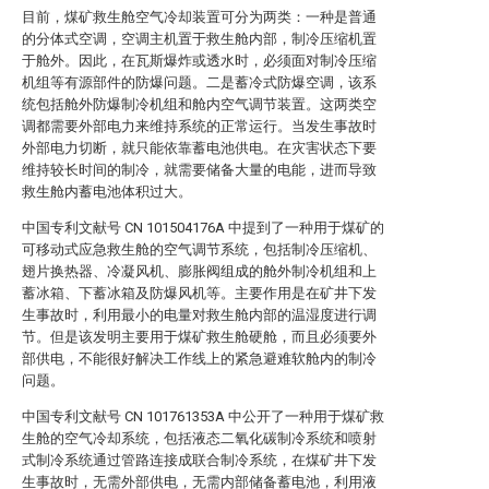
目前，煤矿救生舱空气冷却装置可分为两类：一种是普通
的分体式空调，空调主机置于救生舱内部，制冷压缩机置
于舱外。因此，在瓦斯爆炸或透水时，必须面对制冷压缩
机组等有源部件的防爆问题。二是蓄冷式防爆空调，该系
统包括舱外防爆制冷机组和舱内空气调节装置。这两类空
调都需要外部电力来维持系统的正常运行。当发生事故时
外部电力切断，就只能依靠蓄电池供电。在灾害状态下要
维持较长时间的制冷，就需要储备大量的电能，进而导致
救生舱内蓄电池体积过大。
中国专利文献号 CN 101504176A 中提到了一种用于煤矿的
可移动式应急救生舱的空气调节系统，包括制冷压缩机、
翅片换热器、冷凝风机、膨胀阀组成的舱外制冷机组和上
蓄冰箱、下蓄冰箱及防爆风机等。主要作用是在矿井下发
生事故时，利用最小的电量对救生舱内部的温湿度进行调
节。但是该发明主要用于煤矿救生舱硬舱，而且必须要外
部供电，不能很好解决工作线上的紧急避难软舱内的制冷
问题。
中国专利文献号 CN 101761353A 中公开了一种用于煤矿救
生舱的空气冷却系统，包括液态二氧化碳制冷系统和喷射
式制冷系统通过管路连接成联合制冷系统，在煤矿井下发
生事故时，无需外部供电，无需内部储备蓄电池，利用液