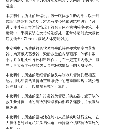
所述的制冷循环和电力循环相互耦合，共同调节舱内空气
温度。
本发明中，所述的压缩机，置于软体救生舱内部，以开启
式压活塞缩机为原型，对原有皮带轮传送结构进行了改
进，使其在正常运转情况下符合人体的劳动强度要求。本
发明中，手柄安装在大带轮边缘处，正常转动时皮大带轮
速度低至4.71m/s，满足人体劳动强度。
本发明中，所述的符合软体救生舱特殊要求的室内蒸发
器，为薄板式蒸发器，紧贴救生舱内壁顶部，体积非常
小，并采用柔性导热材料制作，可在一定范围内弯折、扭
曲，最大程度保护舱内人员在极端情况下的人身安全。
本发明中，所述的毛细管的接头与制冷剂管路孔径相匹
配，用毛细管代替普通空调系统中的电磁膨胀阀，减少电
器控制元件，可以增加系统的可靠性。
本发明中，所述的室外冷凝器为管翅式换热器，置于软体
救生舱外侧，通过制冷剂管路和内部设备连接，并设置防
爆设施。
本发明中，所述的蓄电池在舱内人员做功时进行充电，在
人员休息时对电机和风扇供电，维持整个循环制冷系统的
正常工作。