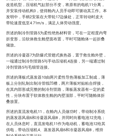
改造机型，压缩机气缸部分不变，将原有的电机11分离，
并安装传动机构3，使得舱内人员手动即可驱动其工作。本
发明中，手柄2安装在大带轮17边缘处，正常转动时皮大
带轮速度低至4.71m/s，满足人体劳动强度。
所述的制冷剂管路5为柔性绝热材料管，可在一定程度内弯
折变形，沿软体救生舱壁面布置，平时可随舱体一起折叠
储放。
所述的冷凝器7为防爆式管翅式换热器，置于救生舱外壁，
一端通过制冷剂管路5与手动压缩机4连接，另一端通过制
冷剂管路5与毛细管连接。
所述的薄板式蒸发器10由两片柔性导热薄板加工制成，薄
板上分别轧制出制冷管线凹槽，两片薄板对贴粘合焊接，
在其内部形成完整的制冷剂管路，薄板蒸发器有一定的柔
性，分块布置于软体救生舱的内壁顶部，平时可随舱体折
叠放置。
所述的直流发电机11，在舱内人员做功时，带动制冷系统
的蒸发器风扇6和冷凝器风扇8，并同时向蓄电池12充电；
在人员休息时，直流发电机11作为电动机，蓄电池12给其
供电，带动压缩机4、蒸发器风扇6和冷凝器风扇8，维持
制冷系统的正常运行。