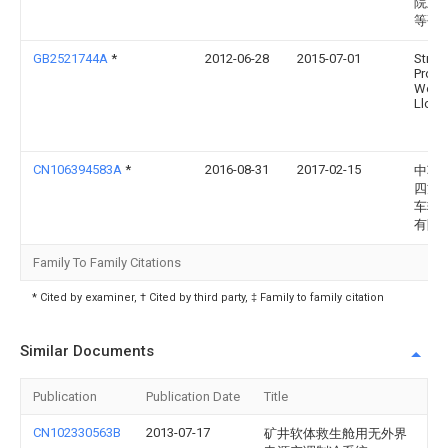
院上
等研
GB2521744A
*
2012-06-28
2015-07-01
Strata
Produ
Worl
Llc
CN106394583A
*
2016-08-31
2017-02-15
中车
四方
车辆
有限
Family To Family Citations
* Cited by examiner, † Cited by third party, ‡ Family to family citation
Similar Documents
Publication
Publication Date
Title
CN102330563B
2013-07-17
矿井软体救生舱用无外界