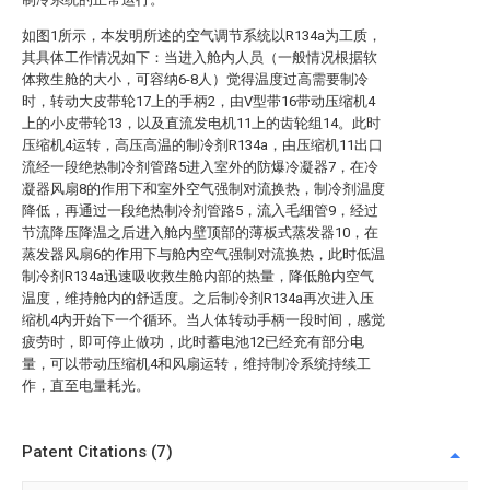
如图1所示，本发明所述的空气调节系统以R134a为工质，
其具体工作情况如下：当进入舱内人员（一般情况根据软
体救生舱的大小，可容纳6-8人）觉得温度过高需要制冷
时，转动大皮带轮17上的手柄2，由V型带16带动压缩机4
上的小皮带轮13，以及直流发电机11上的齿轮组14。此时
压缩机4运转，高压高温的制冷剂R134a，由压缩机11出口
流经一段绝热制冷剂管路5进入室外的防爆冷凝器7，在冷
凝器风扇8的作用下和室外空气强制对流换热，制冷剂温度
降低，再通过一段绝热制冷剂管路5，流入毛细管9，经过
节流降压降温之后进入舱内壁顶部的薄板式蒸发器10，在
蒸发器风扇6的作用下与舱内空气强制对流换热，此时低温
制冷剂R134a迅速吸收救生舱内部的热量，降低舱内空气
温度，维持舱内的舒适度。之后制冷剂R134a再次进入压
缩机4内开始下一个循环。当人体转动手柄一段时间，感觉
疲劳时，即可停止做功，此时蓄电池12已经充有部分电
量，可以带动压缩机4和风扇运转，维持制冷系统持续工
作，直至电量耗光。
Patent Citations (7)