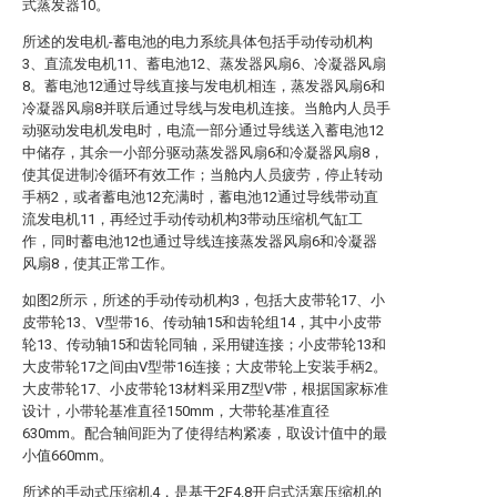
式蒸发器10。
所述的发电机-蓄电池的电力系统具体包括手动传动机构
3、直流发电机11、蓄电池12、蒸发器风扇6、冷凝器风扇
8。蓄电池12通过导线直接与发电机相连，蒸发器风扇6和
冷凝器风扇8并联后通过导线与发电机连接。当舱内人员手
动驱动发电机发电时，电流一部分通过导线送入蓄电池12
中储存，其余一小部分驱动蒸发器风扇6和冷凝器风扇8，
使其促进制冷循环有效工作；当舱内人员疲劳，停止转动
手柄2，或者蓄电池12充满时，蓄电池12通过导线带动直
流发电机11，再经过手动传动机构3带动压缩机气缸工
作，同时蓄电池12也通过导线连接蒸发器风扇6和冷凝器
风扇8，使其正常工作。
如图2所示，所述的手动传动机构3，包括大皮带轮17、小
皮带轮13、V型带16、传动轴15和齿轮组14，其中小皮带
轮13、传动轴15和齿轮同轴，采用键连接；小皮带轮13和
大皮带轮17之间由V型带16连接；大皮带轮上安装手柄2。
大皮带轮17、小皮带轮13材料采用Z型V带，根据国家标准
设计，小带轮基准直径150mm，大带轮基准直径
630mm。配合轴间距为了使得结构紧凑，取设计值中的最
小值660mm。
所述的手动式压缩机4，是基于2F4.8开启式活塞压缩机的