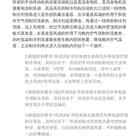
所述的手动传动机构连接压缩机以及直流发电机，直流发电机连
接蓄电池和风扇，高温高压的制冷剂由压缩机出口流经一段绝热
制冷剂管路进入室外的防爆冷凝器，在冷凝器风扇的作用下和室
外空气强制对流换热，制冷剂温度降低，再通过一段绝热制冷剂
管路，流入毛细管，经过节流降压降温之后进入舱内壁顶部的薄
板式蒸发器，在蒸发器风扇的作用下与舱内空气强制对流换热，
此时低温制冷剂迅速吸收救生舱内部的热量，降低舱内空气温
度，之后制冷剂再次进入压缩机内开始下一个循环。
2.根据权利要求1所述的矿井软体救生舱用无外界电源空调
制冷系统，其特征在于：所述的手动传动机构包括大皮带
轮、小皮带轮、V型带、传动轴和齿轮组，其中小皮带
轮、传动轴和齿轮同轴，采用键连接；小皮带轮和大皮带
轮之间由V型带连接；大皮带轮上安装手柄。
3.根据权利要求1或2所述的矿井软体救生舱用无外界电源
空调制冷系统，其特征在于：所述的手动式压缩机，其手
柄安装在大带轮边缘处。
4.根据权利要求1所述的矿井软体救生舱用无外界电源空调
制冷系统，其特征在于：所述的制冷剂管路为柔性绝热材
料管，能弯折变形，沿软体救生舱壁面布置，平时随舱体
一起折叠储放。