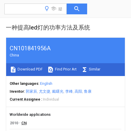
一种提高led灯的功率方法及系统
CN101841956A
China
Download PDF
Find Prior Art
Similar
Other languages
English
Inventor
郭家辰
尤文捷
戴曙光
李峰
高阳
鲁康
Current Assignee
Individual
Worldwide applications
2010
CN