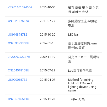
KR20110109460A
2011-10-06
발광 모듈 및 이를 이용
한 라이트 유닛
CN102137537A
2011-07-27
多路受控恒流led驱动
电源
US9163787B2
2015-10-20
LED bar
CN203399360U
2014-01-15
基于温度控制的pwm
调光led装置
JP2009272227A
2009-11-19
発光ダイオード照明装
置
CN204518158U
2015-07-29
Led温度补偿电路
US9000687B2
2015-04-07
Method for mixing
light of LEDs and
lighting device using
same
CN205716511U
2016-11-23
一种led灯条