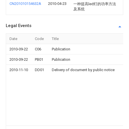
CN201010154632A
2010-04-23
一种提高led灯的功率方法
及系统
Legal Events
Date
Code
Title
2010-09-22
C06
Publication
2010-09-22
PB01
Publication
2010-11-10
DD01
Delivery of document by public notice