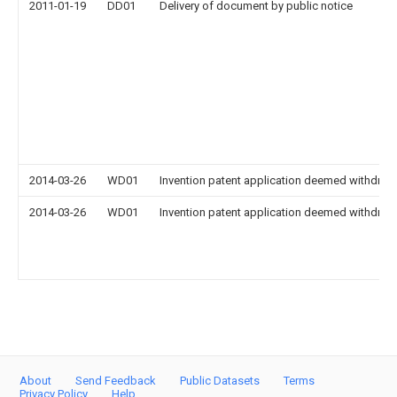
2011-01-19
DD01
Delivery of document by public notice
2014-03-26
WD01
Invention patent application deemed withdrawn
2014-03-26
WD01
Invention patent application deemed withdrawn
About
Send Feedback
Public Datasets
Terms
Privacy Policy
Help