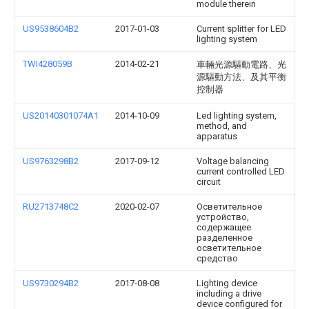
module therein
US9538604B2
2017-01-03
Current splitter for LED
lighting system
TWI428059B
2014-02-21
車輛光源驅動電路、光
源驅動方法、及其平衡
控制器
US20140301074A1
2014-10-09
Led lighting system,
method, and
apparatus
US9763298B2
2017-09-12
Voltage balancing
current controlled LED
circuit
RU2713748C2
2020-02-07
Осветительное
устройство,
содержащее
разделенное
осветительное
средство
US9730294B2
2017-08-08
Lighting device
including a drive
device configured for