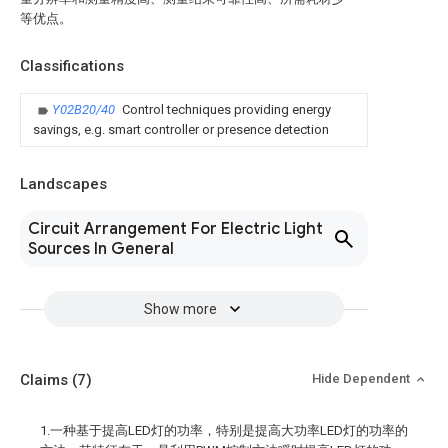
等优点。
Classifications
Y02B20/40
Control techniques providing energy
savings, e.g. smart controller or presence detection
Landscapes
Circuit Arrangement For Electric Light
Sources In General
Show more
Claims
(7)
Hide Dependent
1.一种基于提高LED灯的功率，特别是提高大功率LED灯的功率的