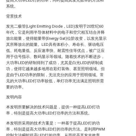
提高大功率LED灯的功率，同时提高其发光效率的方法和
系统。
背景技术
发光二极管(Light Emitting Diode，LED)发明于20世纪60
年代，它是利用半导体材料中的电子和空穴相互结合并释
放出能量，使得能量带(Energy Gat)位阶改变，以发光显示
其所释放出的能量。LED具有体积小、寿命长、驱动电压
低、耗电量低、反应速率快、耐震性佳等优点，被广泛应
用于信号指示、数码显示等领域。随着技术的不断进步，
大功率LED的研制得到了成功，尤其是白光LED的研制成
功，使得它越来越多地用在彩灯装饰、甚至照明领域。但
是由于LED功率的限制，无法充分的应用于照明领域。常
见的大功率LED灯功率较低，单灯功率无法满足照明所需
要的功率。
发明内容
本发明所要解决的技术问题是，提供一种提高LED灯功
率，特别是提高大功率LED灯功率的方法和系统。
本发明所采用的技术方案是：一种基于提高LED灯的功
率，特别是提高大功率LED灯的功率的方法。是利用PWM
控制方法瞬时提高LED灯的功率，从而提高其发光效率。