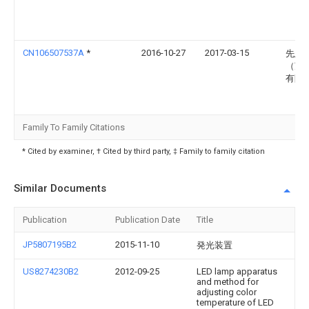
CN106507537A
*
2016-10-27
2017-03-15
先恩
（苏
有限
Family To Family Citations
* Cited by examiner, † Cited by third party, ‡ Family to family citation
Similar Documents
Publication
Publication Date
Title
JP5807195B2
2015-11-10
発光装置
US8274230B2
2012-09-25
LED lamp apparatus
and method for
adjusting color
temperature of LED