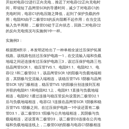
开始对电容C2进行正向充电，推迟了对电容C2正向充电时
间，即缩短了晶闸管SCR的导通时间，减少了对电容C1的
充电时间，电容C1的电压随之降低，起到了保护负载的作
用；电阻R3由于二极管D3的反向阻断不起作用；在当交流
输入负半周期，二极管D3处于正向状态，回路二对电容C2
的反向充电情况与实施例1中一样。
实施例3：
根据图8所示，本发明还给出了一种单相全波过压保护拓展
线路。该线路包括过压保护电路一1，在交流输入端和负载
地端之间还连接有过压保护电路三3，该过压保护电路三包
括晶闸管SCR.1、稳压管TVS.1、电阻R1.1、电阻R2.1、电
容C2.1和二极管D2.1，该晶闸管SCR.1的阳极与负载地端相
连，其阴极与交流输入端相连，该稳压管TVS.1阴极与晶闸
管SCR.1的门极相连，稳压管TVS.1的阳极分别连接到互相
并联的电阻R1.1和电阻R2.1上，电阻R1.1直接与负载地端
相连，电阻R2.1通过连接与稳压管反向设置的二极管D2.1
后与负载地端相连，电容C2.1连接在晶闸管SCR.1阴极和稳
压管TVS.1阴极之间。在过压保护电路一1中设还置有二极
管D3.1，该二极管D3.1阳极与公共地端相连，其阴极与负
载端相连，还设置有二极管D3，该二极管D3连接在公共地
端和负载地端连线上，二极管D3的阳极与电容C1阴极相连