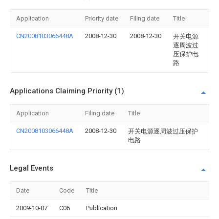
Application
Priority date
Filing date
Title
CN2008103066448A
2008-12-30
2008-12-30
开关电源
逐周波过
压保护电
路
Applications Claiming Priority (1)
Application
Filing date
Title
CN2008103066448A
2008-12-30
开关电源逐周波过压保护
电路
Legal Events
Date
Code
Title
2009-10-07
C06
Publication