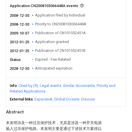
Application CN2008103066448A events
Application filed by Individual
2008-12-30
Priority to CN2008103066448A
2008-12-30
Publication of CN101552451A
2009-10-07
Application granted
2012-01-25
Publication of CN101552451B
2012-01-25
Expired - Fee Related
Status
Anticipated expiration
2028-12-30
Info
Cited by (9)
Legal events
Similar documents
Priority and
Related Applications
External links
Espacenet
Global Dossier
Discuss
Abstract
本发明涉及一种过压保护技术，尤其是涉及一种开关电源
输入过压保护电路。本发明主要是通过下述技术方案得以