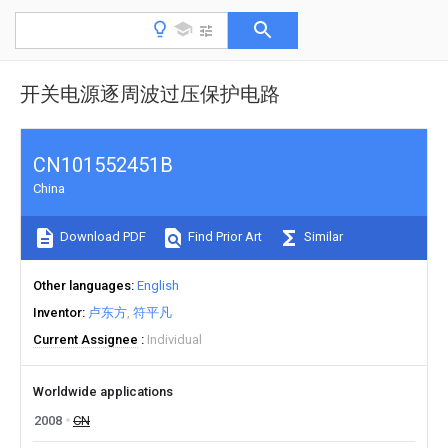
开关电源逐周波过压保护电路
CN101552451B
China
Download PDF
Find Prior Art
Similar
Other languages
English
Inventor
卢东方
符平凡
Current Assignee
Individual
Worldwide applications
2008
CN