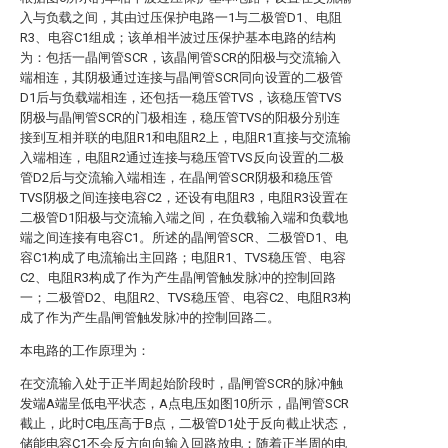
入与负载之间，其由过压保护电路一1与二极管D1、电阻
R3、电容C1组成；该单相半波过压保护基本电路的结构
为：包括一晶闸管SCR，该晶闸管SCR的阳极与交流输入
端相连，其阴极通过连接与晶闸管SCR同向设置的二极管
D1后与负载端相连，还包括一稳压管TVS，该稳压管TVS
阴极与晶闸管SCR的门极相连，稳压管TVS的阳极分别连
接到互相并联的电阻R1和电阻R2上，电阻R1直接与交流输
入端相连，电阻R2通过连接与稳压管TVS反向设置的二极
管D2后与交流输入端相连，在晶闸管SCR阴极和稳压管
TVS阴极之间连接电容C2，还设有电阻R3，电阻R3设置在
二极管D1阳极与交流输入端之间，在负载输入端和负载地
端之间连接有电容C1。所述的晶闸管SCR、二极管D1、电
容C1构成了电流输出主回路；电阻R1、TVS稳压管、电容
C2、电阻R3构成了作为产生晶闸管触发脉冲的控制回路
一；二极管D2、电阻R2、TVS稳压管、电容C2、电阻R3构
成了作为产生晶闸管触发脉冲的控制回路二。
本电路的工作原理为：
在交流输入处于正半周起始阶段时，晶闸管SCR的脉冲触
发端A端呈低电平状态，A点电压如图10所示，晶闸管SCR
截止，此时C电压高于B点，二极管D1处于反向截止状态，
储能电容C1不会反方向向输入回路放电；随着正半周的电