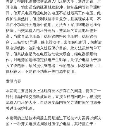
理是：控制电路根据交流输入电压的大小，通过比较、运
算电路，输出适当的延迟触发脉冲，控制晶闸管的导通时
间，使开关电源后级电路的电压不超过最高工作电压。此
保护法虽然好，但控制线路非常复杂，且实现成本高，不
易在小功率开关电源中使用。方法五：采用继电器过压保
护法，当交流输入电压升高后，整流后的直流电压也升
高，当此直流电压高于稳压管的箝位电压时，稳压管击
穿，三极管Q1导通，继电器动作，常闭触电断升，切断后
级电源线路，达到输入过压保护目的。此方法虽然简单可
靠，但其缺点是为在电压波动较大场合，继电器频频动
作，对电源的连续稳定供电产生影响，此保护电路由于加
入了继电器，须另提供继电器工作的电源，比较麻烦，且
体积较大，不易在小功率开关电源中使用。
发明内容
本发明主要是解决上述现有技术所存在的问题，提供了一
种利用晶闸管交流斩波原理，直接采样电网电压，根据交
流输入电压的大小，自动改变晶闸管的导通时间的电源开
关过压保护电路。
本发明的上述技术问题主要是通过下述技术方案得以解决
的：一种开关电源逐周波过压保护电路，其特征在于：