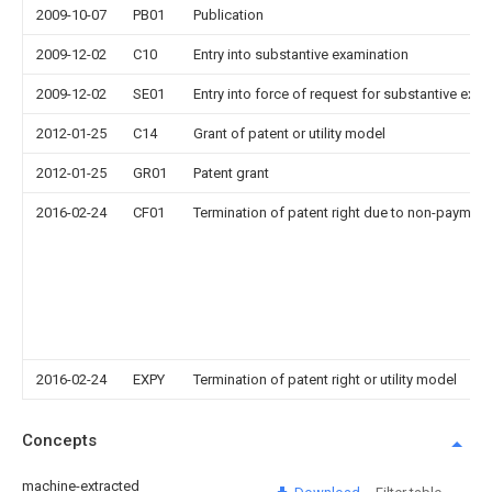
2009-10-07
PB01
Publication
2009-12-02
C10
Entry into substantive examination
2009-12-02
SE01
Entry into force of request for substantive exa
2012-01-25
C14
Grant of patent or utility model
2012-01-25
GR01
Patent grant
2016-02-24
CF01
Termination of patent right due to non-payment
2016-02-24
EXPY
Termination of patent right or utility model
Concepts
machine-extracted