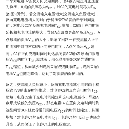
一个对电容C2的反方向充电回路，使A点的电压有正压变
为负压，A点的负压称为V
，对C2的充电时间称为T
C2-
C2-
(如图9所示)。若交流输入电压增大(交流输入负压增大)，
反向充电电流增大同时由于稳压管TVS管的击穿时间提
前，对电容C2的反向充电时间T
增加；C2由于充电时间
C2-
延长和充电电流的增大，导致A点形成更高的负压V
。A
C2-
点形成的负压V
的大小，影响了回路一在交流输入正半
C2-
周周期中对电容C2的正向充电时间，A点的负压V
越
C2-
高，C2在正向充电时间时到达晶闸管SCR触发导通门限电
压V
的时间T
就越长，那么晶闸管SCR的导通时间
SCR
C2+
T
缩短，从而减少对电容C1的充电时间T
，电容C1的
SCR
C1
电压V
也随之降低，达到了对负载的保护目的。
C1
反之，交流输入负压减小，反向充电电流减小同时由于稳
压管TVS的击穿时间推迟，对电容C2的反向充电时间T
C2-
缩短，电容C2由于充电时间缩短和充电电流减小，导致A
点形成较低的负压V
，那么电容C2在正向充电时间时到
C2-
达晶闸管SCR触发导通门限电压V
的时间就缩短，从而
SCR
增加了对电容C1的充电时间T
，电容C1的电压T
也随之
C1
C1
升高，从而保证了电容C1上的电压稳定。