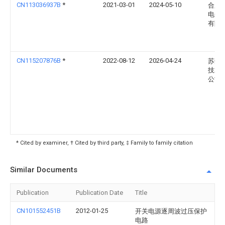
CN113036937B
*
2021-03-01
2024-05-10
合肥
电子
有限
CN115207876B
*
2022-08-12
2026-04-24
苏州
技术
公司
* Cited by examiner, † Cited by third party, ‡ Family to family citation
Similar Documents
Publication
Publication Date
Title
CN101552451B
2012-01-25
开关电源逐周波过压保护
电路