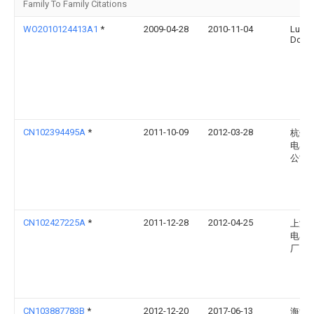
Family To Family Citations
WO2010124413A1
*
2009-04-28
2010-11-04
Lu
Dong
CN102394495A
*
2011-10-09
2012-03-28
杭州
电器
公司
CN102427225A
*
2011-12-28
2012-04-25
上海
电器
厂
CN103887783B
*
2012-12-20
2017-06-13
海洋