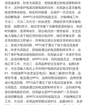
流迅速发热，转变为高阻态，把线路通过的电流限制得非
常小，达到保护电源后级电路的目的；但其缺点是压敏电
阻使用寿命较短，响应时间较慢，且保护一旦启动后，必
须切断电源，待PPTC冷却回到低阻态后，才能继续工作。
方法二：方法二为方法一的改进型，用稳压管代替压敏电
阻器，如图2所示，稳压管克服了压敏电阻器的缺点，响应
时间极快，使用寿命长，箝位电压的一致性较高，当交流
输入端输入高于稳压管的箝位电压时，稳压管被击穿，稳
压管的阻抗立即减小，并将电压箝位在稳压管的箝位电压
上，形成大电流回路，PPTC由于通过了较大电流迅速发
热，转变为高阻态，把线路通过的电流限制得非常小，达
到了保护电源后级电路的目的，但其缺点是一旦保护启动
后，必须切断电源，待PPTC冷却，回到低阻态后，才能继
续正常工作。方法三：采用晶闸管过压保护法，如图3所
示，当交流输入电压上升到保护电路的设定电压时(改变
R1、R2阻值即可改变设定电压)，触发二极管DS导通，晶
闸管导通，电流通过PPTC、晶闸管限流电阻R3、晶闸管形
成大电流回路，PPTC由于通过了较大电流迅速发热，转变
为高阻态，把线路通过的电流限制得非常小，达到保护电
源后级电路的目的。但其缺点是PPTC的保护一旦启动后，
必须切断电源，待PPTC冷却回到低阻态后，才能继续正常
工作。方法四：采用晶闸管限压保护法，如图4所示，其原