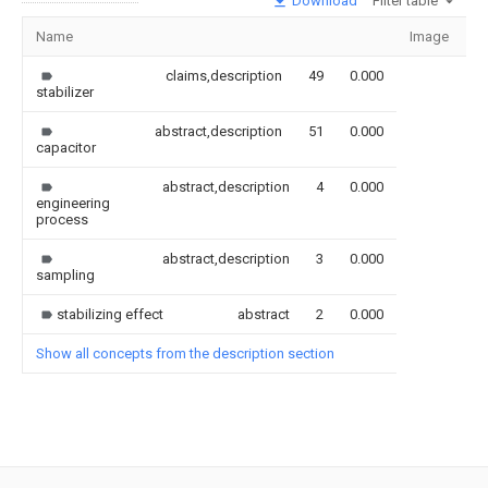
Download
Filter table
Name
Image
S
claims,description
49
0.000
stabilizer
abstract,description
51
0.000
capacitor
abstract,description
4
0.000
engineering
process
abstract,description
3
0.000
sampling
stabilizing effect
abstract
2
0.000
Show all concepts from the description section