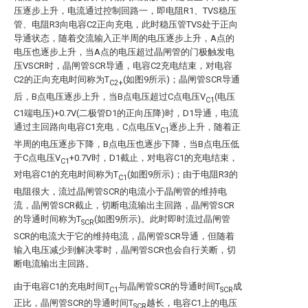
压逐步上升，电流通过控制回路一，即电阻R1、TVS稳压
管、电阻R3向电容C2正向充电，此时稳压管TVS处于正向
导通状态，随着交流输入正半周的电压逐步上升，A点的
电压也逐步上升，当A点的电压超过晶闸管的门极触发电
压VSCR时，晶闸管SCR导通，电容C2充电结束，对电容
C2的正向充电时间称为T
(如图9所示)；晶闸管SCR导通
C2+
后，B点电压逐步上升，当B点电压超过C点电压V
(电压
C1
C1端电压)+0.7V(二极管D1的正向压降)时，D1导通，电流
通过主回路向电容C1充电，C点电压V
逐步上升，随着正
C1
半周的电压逐步下降，B点电压也逐步下降，当B点电压低
于C点电压V
+0.7V时，D1截止，对电容C1的充电结束，
C1
对电容C1的充电时间称为T
(如图9所示)；由于电阻R3的
C1
电阻很大，流过晶闸管SCR的电流小于晶闸管的维持电
流，晶闸管SCR截止，切断电流输出主回路，晶闸管SCR
的导通时间称为T
(如图9所示)。此时即时流过晶闸管
SCR
SCR的电流大于它的维持电流，晶闸管SCR导通，但随着
输入电压减少到解决零时，晶闸管SCR也会自行关断，切
断电流输出主回路。
由于电容C1的充电时间T
与晶闸管SCR的导通时间T
成
C1
SCR
正比，晶闸管SCR的导通时间T
越长，电容C1上的电压
SCR