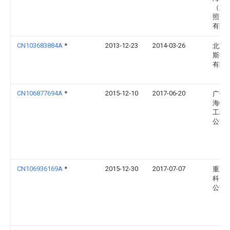
（东
照明
有限
CN103683884A
*
2013-12-23
2014-03-26
北京
斯德
有限
CN106877694A
*
2015-12-10
2017-06-20
广州
海特
工程
公司
CN106936169A
*
2015-12-30
2017-07-07
重庆
科贸
公司