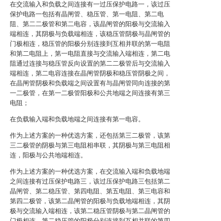
在交流输入和负载之间连接有一过压保护电路一，该过压
保护电路一包括有晶闸管、稳压管、第一电阻、第二电
阻、第二二极管和第二电容，该晶闸管的阳极与交流输入
端相连，其阴极与负载端相连，该稳压管阴极与晶闸管的
门极相连，稳压管的阳极分别连接到互相并联的第一电阻
和第二电阻上，第一电阻直接与交流输入端相连，第二电
阻通过连接与稳压管反向设置的第二二极管后与交流输入
端相连，第二电容连接在晶闸管阴极和稳压管阴极之间，
在晶闸管阴极和负载端之间设置有与晶闸管同向连接的第
一二极管，在第一二极管阳极和公共地端之间连接有第三
电阻；
在负载输入端和负载地端之间连接有第一电容。
作为上述方案的一种优选方案，还包括第三二极管，该第
三二极管的阴极与第三电阻相串联，其阴极与第三电阻相
连，阳极与公共地端相连。
作为上述方案的一种优选方案，在交流输入端和负载地端
之间连接有过压保护电路三，该过压保护电路三包括第二
晶闸管、第二稳压管、第四电阻、第五电阻、第三电容和
第四二极管，该第二晶闸管的阳极与负载地端相连，其阴
极与交流输入端相连，该第二稳压管阴极与第二晶闸管的
门极相连，第二稳压管的阳极分别连接到互相并联的第四