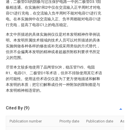
通，二极管D3的阴极与过压保护电路一中的二极管D3.1阳
极相连通。在实施例1和2中仅在交流输入正半周时才对电
容C1进行充电，在交流输入负半周时不能对电容C1进行充
电。在本实施例中在交流输入正、负半周都能对电容C1进
行充电，提高了电容C1上的电压稳定。
本文中所描述的具体实施例仅仅是对本发明精神作举例说
明。本发明所属技术领域的技术人员可以对所描述的具体
实施例做各种各样的修改或补充或采用类似的方式替代，
但并不会偏离本发明的精神或者超越所附权利要求书所定
义的范围。
尽管本文较多地使用了晶闸管SCR，稳压管TVS、电阻
R1、电容C1、二极管D1等术语，但并不排除使用其它术语
的可能性。使用这些术语仅仅是为了更方便地描述和解释
本发明的本质；把它们解释成任何一种附加的限制都是与
本发明精神相违背的。
Cited By (9)
Publication number
Priority date
Publication date
Assi