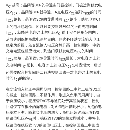
V
越高；晶闸管SCR的导通由门极控制，门极达到触发电
C1
压V
，晶闸管SCR就导通。A点电压V
达到V
的时间
SCR
C2
SCR
T
越长，晶闸管SCR的导通时间T
越小，储能电容C1
C2+
SCR
上的电压也越低。所以只要控制好对C2的正向充电时间
T
，就能使电容C1上的电压V
处于安全使用范围内，
C2+
C1
从而达到保护负载电路的目的。但这必须以交流输入电压
稳定为前提，若交流输入电压突然升高，控制回路一中的
充电电流也相应增大，到达门极触发电压V
的时间
SCR
T
缩短，晶闸管SCR导通时间T
延长，对电容C1上的
C2+
SCR
充电时间T
延长，电容C1上的电压V
也相应增大，所以
C1
C1
还需要配合控制回路二解决控制回路一对电容C1上的充电
时间T
的控制。
C1
在交流输入的正半周周期内，控制回路二中的二极管D2反
向截止，控制回路二不起作用，刚进入负半周周期时，由
于负压较小，稳压管TVS不导通而处于高阻抗状态，控制
回路仅存在很小的漏电流，对A点电压影响极小，A点的电
压基本不变。随着负电压的增大，负电压超过稳压管TVS
的箝位电压V
时，稳压管TVS的阻抗立即减小，并将电
TVS
压箝位在稳压管TVS的箝位电压上，在控制回路二中形成