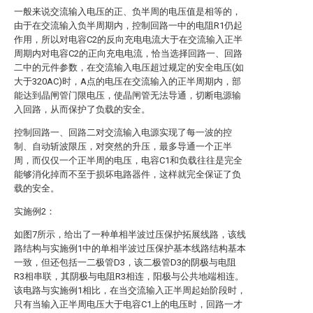
一般来说交流输入电压的正、负半周的电压值是相等的，
由于在交流输入负半周期内，控制回路一中的电阻R1仍起
作用，所以对电容C2的反向充电电流大于在交流输入正半
周期内对电容C2的正向充电电流，恰当选择回路一、回路
二中的元件参数，在交流输入电压超过规定的安全电压(如
大于320AC)时，A点的电压在交流输入的正半周期内，部
能达到晶闸管门限电压，使晶闸管无法导通，切断电源输
入回路，从而保护了负载的安全。
控制回路一、回路二对交流输入电源实现了每一波的控
制、自动斩波限压，对突然的升压，最多导通一个正半
周，而仅仅一个正半周的电压，电容C1和负载往往是完全
能够消化掉而不至于损坏电路器件，这样就完全保证了负
载的安全。
实施例2：
如图7所示，给出了一种单相半波过压保护拓展线路，该线
路结构与实施例1中的单相半波过压保护基本线路结构基本
一致，但还包括一二极管D3，该二极管D3的阴极与电阻
R3相串联，其阴极与电阻R3相连，阳极与公共地端相连。
该电路与实施例1相比，在当交流输入正半周起始阶段时，
只有当输入正半周电压大于电容C1上的电压时，回路一才