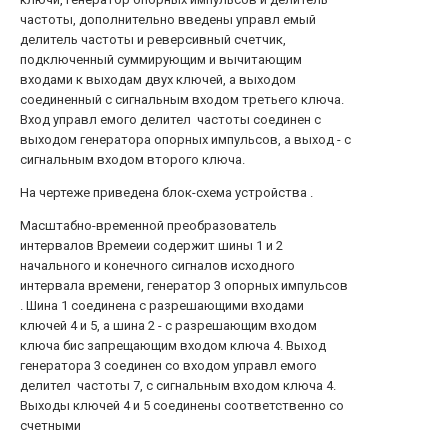
частоты, дополнительно введены управл емый
делитель частоты и реверсивный счетчик,
подключенный суммирующим и вычитающим
входами к выходам двух ключей, а выходом
соединенный с сигнальным входом третьего ключа.
Вход управл емого делител частоты соединен с
выходом генератора опорных импульсов, а выход - с
сигнальным входом второго ключа.
На чертеже приведена блок-схема устройства .
Масштабно-временной преобразователь
интервалов Времеии содержит шины 1 и 2
начального и конечного сигналов исходного
интервала времени, генератор 3 опорных импульсов
. Шина 1 соединена с разрешающими входами
ключей 4 и 5, а шина 2 - с разрешающим входом
ключа бис запрещающим входом ключа 4. Выход
генератора 3 соединен со входом управл емого
делител частоты 7, с сигнальным входом ключа 4.
Выходы ключей 4 и 5 соединены соответственно со
счетными