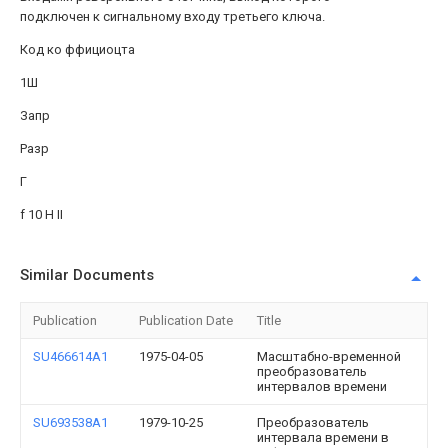
подключен к сигнальному входу третьего ключа.
Код ко ффициоцта
1Ш
Запр
Разр
Г
f 10 Н II
Similar Documents
Publication
Publication Date
Title
SU466614A1
1975-04-05
Масштабно-временной
преобразователь
интервалов времени
SU693538A1
1979-10-25
Преобразователь
интервала времени в