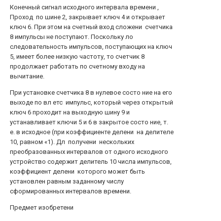
Конечный сигнал исходного интервала времени ,
Проход по шине 2, закрывает ключ 4 и открывает
ключ 6. При этом на счетный вход сложени счетчика
8 импульсы не поступают. Поскольку ло
следовательность импульсов, поступающих на ключ
5, имеет более низкую частоту, то счетчик 8
продолжает работать по счетному входу на
вычитание.
При установке счетчика 8 в нулевое состо ние на его
выходе по вл етс импульс, который через открытый
ключ 6 проходит на выходную шину 9 и
устанавливает ключи 5 и 6 в закрытое состо ние, т.
е. в исходное (при коэффициенте делени на делителе
10, равном «1). Дл получени нескольких
преобразованных интервалов от одного исходного
устройство содержит делитель 10 числа импульсов,
коэффициент делени которого может быть
установлен равным заданному числу
сформированных интервалов времени.
Предмет изобретени