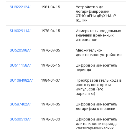
SU822212A1
1981-04-15
Устройство дл
логарифмировани
ОТНОшЕНи дВуХ НАпР
жЕНий
SU602911A1
1978-04-15
Измеритель предельных
значений временных
интервалов
SU520598A1
1976-07-05
Множительно-
делительное устройство
SU611158A1
1978-06-15
Цифровой измеритель
периода
SU1084982A1
1984-04-07
Преобразователь кода в
частоту повторени
импульсов (его
варианты)
SU587402A1
1978-01-05
Цифровой измеритель
логарифма отношени
SU600513A1
1978-03-30
Цфировой измеритель
длительности периода
квазигармонических