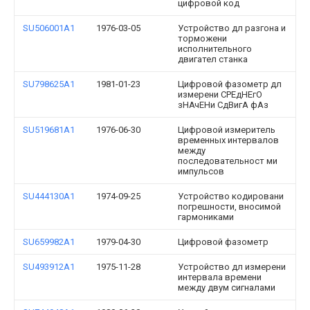
цифровой код
SU506001A1
1976-03-05
Устройство дл разгона и
торможени
исполнительного
двигател станка
SU798625A1
1981-01-23
Цифровой фазометр дл
измерени СРЕдНЕгО
зНАчЕНи СдВигА фАз
SU519681A1
1976-06-30
Цифровой измеритель
временных интервалов
между
последовательност ми
импульсов
SU444130A1
1974-09-25
Устройство кодировани
погрешности, вносимой
гармониками
SU659982A1
1979-04-30
Цифровой фазометр
SU493912A1
1975-11-28
Устройство дл измерени
интервала времени
между двум сигналами