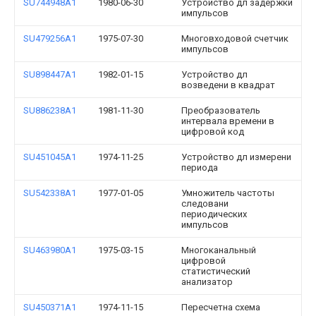
SU744948A1
1980-06-30
Устройство дл задержки
импульсов
SU479256A1
1975-07-30
Многовходовой счетчик
импульсов
SU898447A1
1982-01-15
Устройство дл
возведени в квадрат
SU886238A1
1981-11-30
Преобразователь
интервала времени в
цифровой код
SU451045A1
1974-11-25
Устройство дл измерени
периода
SU542338A1
1977-01-05
Умножитель частоты
следовани
периодических
импульсов
SU463980A1
1975-03-15
Многоканальный
цифровой
статистический
анализатор
SU450371A1
1974-11-15
Пересчетна схема