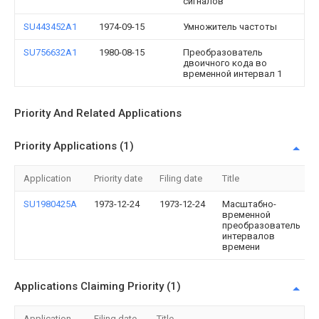
сигналов
SU443452A1
1974-09-15
Умножитель частоты
SU756632A1
1980-08-15
Преобразователь
двоичного кода во
временной интервал 1
Priority And Related Applications
Priority Applications (1)
Application
Priority date
Filing date
Title
SU1980425A
1973-12-24
1973-12-24
Масштабно-
временной
преобразователь
интервалов
времени
Applications Claiming Priority (1)
Application
Filing date
Title