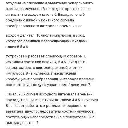
входами на сложение и вычитание реверсивного
счетчика импульсов 8, выход которого св зан с
сигнальным входом ключа 6. Выход ключа 6
соединен с шиной 9 конечного сигнала
преобразованного интервала времени и со
входом делител 10 числа импульсов, выход
которого соединен с запрещающими входами
ключей 5 и 6.
Устройство работает следующим образом. В
исходном состо нии ключи 4, 5 и 6 наход тс в
закрытом состо нии, реверсивный счетчик
импульсов 8 - в нулевом, а масштабный
коэффициент преобразовани интервала времени
соответствует коду на управл емо / делителе 7.
Начальный сигнал исходного интервала времени
проходит по шине 1, открыва ключи 4 и 5, и счетчик
8 начинает работать в режиме непрерывного
вычитани двух последователь ностей импульсов,
поступающих непосредственно с генератора 3 и с
выхода делител 7.