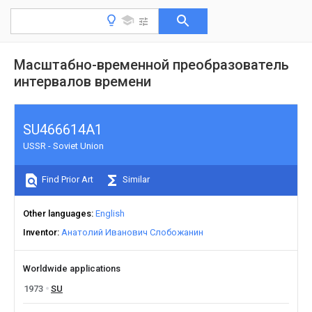
Масштабно-временной преобразователь
интервалов времени
SU466614A1
USSR - Soviet Union
Find Prior Art
Similar
Other languages
English
Inventor
Анатолий Иванович Слобожанин
Worldwide applications
1973
SU