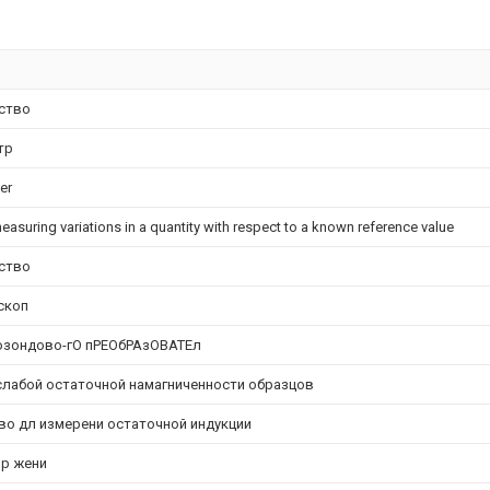
ство
тр
er
suring variations in a quantity with respect to a known reference value
ство
скоп
озондово-гО пРЕОбРАзОВАТЕл
слабой остаточной намагниченности образцов
о дл измерени остаточной индукции
пр жени