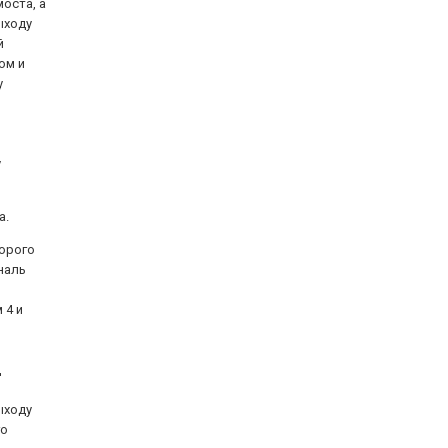
оста, а
ыходу
й
ом и
у
у
а.
торого
наль
 4 и
д
ыходу
го