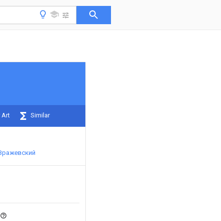
 Art
Similar
Зражевский