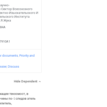
Научно-
 Сектор Всесоюзного
ектно-Изыскательского И
ельского Института
.Я.Жука
584A
17910A1
ar documents
Priority and
ssier
Discuss
Hide Dependent
ащее тензомост, в
ены по- ί следов атель
илитель,