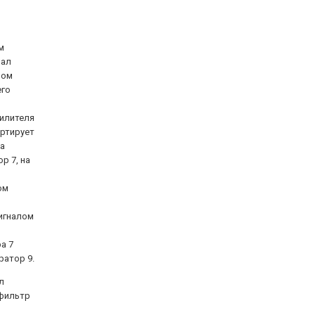
м
нал
ном
его
силителя
ертирует
ла
р 7, на
ом
м
сигналом
а 7
ратор 9.
л
 фильтр