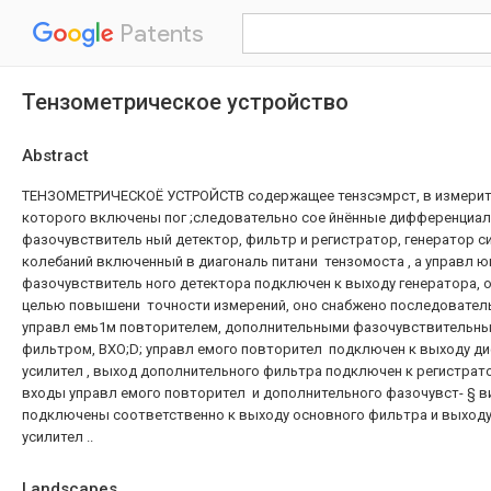
Patents
Тензометрическое устройство
Abstract
ТЕНЗОМЕТРИЧЕСКОЁ УСТРОЙСТВ содержащее тензсэмрст, в измерит
которого включены пог ;следовательно сое йнённые дифференциал
фазочувствитель ный детектор, фильтр и регистратор, генератор 
колебаний включенный в диагональ питани тензомоста , а управл 
фазочувствитель ного детектора подключен к выходу генератора, о
целью повышени точности измерений, оно снабжено последовател
управл емь1м повторителем, дополнительными фазочувствительны
фильтром, BXO;D; управл емого повторител подключен к выходу д
усилител , выход дополнительного фильтра подключен к регистрато
входы управл емого повторител и дополнительного фазочувст- § в
подключены соответственно к выходу основного фильтра и выход
усилител ..
Landscapes