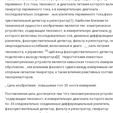
переменно- $ го тока, тензомост, в диагональ питания которого вкл
генератор переменного тока, а в измерительную диагональ -
последовательно соединен-
ные усилитель переменного тока,фаэо-
:
чувствительный детектор и регистратор(1), Наиболее близким по
технической сущности к изобретению является тен- зометрическое
устройство, содержащее тензомост, в измерительную диагональ jg
которого включены последовательно соё, диненные дифференциа
усилитель, фазочувствительный детектор, фильтр и регистратор, г
синусоидальных колебаний, включенный в диаго-· __ ,наль питания
20
тензомоста, а управляю-
щий вход фазочувствительного детекто
подключен к выходу генератора[2]. · Недостатками известных
тензометрических устройств является невысокая точность измерен
обусловлен- , ная влиянием фазового сдвига между измеряемым си
опорным сигналом генератора, а также влияние реактивных соста
тензорезисторов.
_ Цель изобретения - повышение точ- 30 .ности измерений. ·
Поставленная цель достигается тем. Что.тензометрическое устройс
’содержащее тензомост, в измерительную диагональ которого вкл
по- 35 следовательно соединенные дифференциальный усилитель,
фазочувствитёльный детектор, фильтр и регистратор, генератор