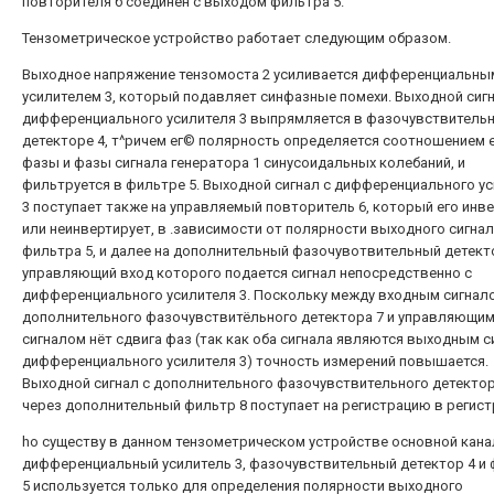
повторителя б соединен с выходом фильтра 5.
Тензометрическое устройство работает следующим образом.
Выходное напряжение тензомоста 2 усиливается дифференциальны
усилителем 3, который подавляет синфазные помехи. Выходной сиг
дифференциального усилителя 3 выпрямляется в фазочувствитель
детекторе 4, т^ричем ег© полярность определяется соотношением 
фазы и фазы сигнала генератора 1 синусоидальных колебаний, и
фильтруется в фильтре 5. Выходной сигнал с дифференциального у
3 поступает также на управляемый повторитель 6, который его инв
или неинвертирует, в .зависимости от полярности выходного сигна
фильтра 5, и далее на дополнительный фазочувотвительный детекто
управляющий вход которого подается сигнал непосредственно с
дифференциального усилителя 3. Поскольку между входным сигнал
дополнительного фазочувствитёльного детектора 7 и управляющи
сигналом нёт сдвига фаз (так как оба сигнала являются выходным 
дифференциального усилителя 3) точность измерений повышается.
Выходной сигнал с дополнительного фазочувствительного детектор
через дополнительный фильтр 8 поступает на регистрацию в регист
ho существу в данном тензометрическом устройстве основной кана
дифференциальный усилитель 3, фазочувствительный детектор 4 и
5 используется только для определения полярности выходного