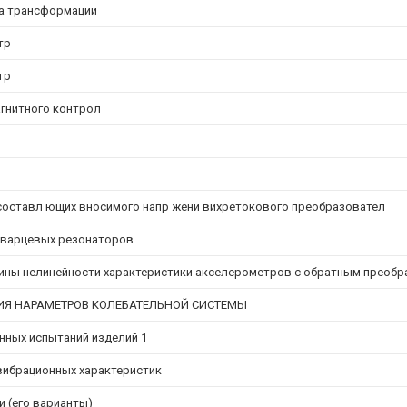
а трансформации
тр
тр
гнитного контрол
составл ющих вносимого напр жени вихретокового преобразовател
кварцевых резонаторов
ины нелинейности характеристики акселерометров с обратным преоб
ИЯ НАРАМЕТРОВ КОЛЕБАТЕЛЬНОЙ СИСТЕМЫ
нных испытаний изделий 1
вибрационных характеристик
 (его варианты)