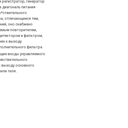
и регистратор, генератор
в диагональ питания
в*ствительного
а, отличающееся тем,
ний, оно снабжено
емым повторителем,
етектором и фильтром,
ен к выходу
полнительного фильтра
щие входы управляемого
увствительного
к выходу основного
или теля..