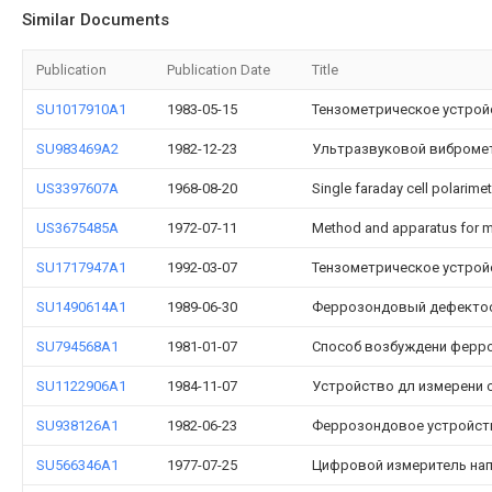
Similar Documents
Publication
Publication Date
Title
SU1017910A1
1983-05-15
Тензометрическое устрой
SU983469A2
1982-12-23
Ультразвуковой виброме
US3397607A
1968-08-20
Single faraday cell polarimet
US3675485A
1972-07-11
Method and apparatus for mea
SU1717947A1
1992-03-07
Тензометрическое устрой
SU1490614A1
1989-06-30
Феррозондовый дефекто
SU794568A1
1981-01-07
Способ возбуждени ферр
SU1122906A1
1984-11-07
Устройство дл измерени 
SU938126A1
1982-06-23
Феррозондовое устройств
SU566346A1
1977-07-25
Цифровой измеритель на