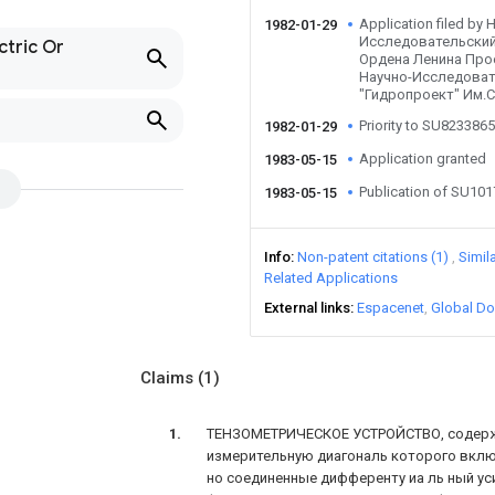
Application filed by 
1982-01-29
Исследовательский
ctric Or
Ордена Ленина Про
Научно-Исследоват
"Гидропроект" Им.С
Priority to SU823386
1982-01-29
Application granted
1983-05-15
Publication of SU10
1983-05-15
Info
Non-patent citations (1)
Simil
Related Applications
External links
Espacenet
Global Do
Claims
(1)
ТЕНЗОМЕТРИЧЕСКОЕ УСТРОЙСТВО, содерж
измерительную диагональ которого включ
но соединенные дифференту иа ль ный ус