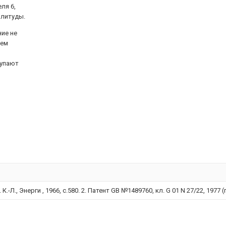
ля 6,
плитуды.
ие не
ием
тупают
., Энерги , 1966, с.580. 2. Патент GB №1489760, кл. G 01 N 27/22, 1977 (п