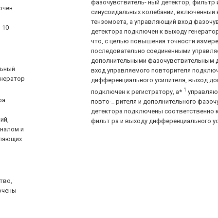
фазочувствитель- ный детектор, фильтр 
ючен
синусоидальных колебаний, включенный 
тензомоета, а управляющий вход фазочу
 10
детектора подключен к выходу генератор
что, с целью повышения точности измере
последовательно соединенными управля
дополнительными фазочувствительным д
льный
вход управляемого повторителя подключ
енератор
дифференциального усилителя, выход до
1
подключен к регистратору, а*
управляю
ра
повто-_ рителя и дополнительного фазоч
детектора подключены соответственно 
ий,
фильт ра и выходу дифференциального ус
гналом и
вляющих
тво,
ючены