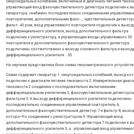
синусоидальных колебаний, включенный в диагональ питания тензом
управляющий вход фазочувствительного детектора подключен к в
генератора, снабжено последовательно соединенными управляемы
повторителем, дополнительными фазо- _ чувствительным детектор
фильт- 45 ром, вход управляемого повторителя подключен к выход
дифференциального усилителя, выход дополнительного фильтра
подключен к регистратору, а управляющие входы управляемого 50
повторителя и дополнительного фазочувствительного детектора
подключены соответственно к выходу основного фильтра и выход
дифференциального усилителя. . 55
На чертеже представлена блок-схема тензометрического устройств
Схема содержит генератор 1. синусоидальных колебаний, выход ко
подключен к диагонали питания тензомоста 2. Измерительная диаго
тензомоста 2 соединена с последовательно включенными
дифференциальным усилителем 3, фазочувствительным детектором
фильтром 5. К вы;ходу дифференциального усилителя подключены
последовательно соединенные управляемый повторитель 6,
дополнительные фазочувствительный детектор 7 и фильтр 8, выхо
которо•*го соединения с регистратором 9 .Управляющий вход
дополнительного фазочувствительного детектора 7 подключен к в
дифференциального усилителя 3, а . управляющий вход управляемо