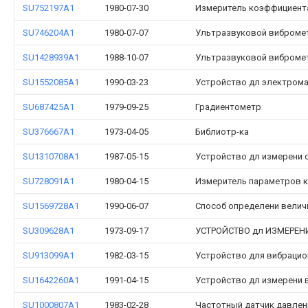
SU752197A1
1980-07-30
Измеритель коэффициент
SU746204A1
1980-07-07
Ультразвуковой виброме
SU1428939A1
1988-10-07
Ультразвуковой виброме
SU1552085A1
1990-03-23
Устройство дл электрома
SU687425A1
1979-09-25
Градиентометр
SU376667A1
1973-04-05
Библиотр-ка
SU1310708A1
1987-05-15
Устройство дл измерени 
SU728091A1
1980-04-15
Измеритель параметров 
SU1569728A1
1990-06-07
Способ определени велич
SU309628A1
1973-09-17
УСТРОЙСТВО дл ИЗМЕРЕН
SU913099A1
1982-03-15
Устройство для вибрацио
SU1642260A1
1991-04-15
Устройство дл измерени 
SU1000807A1
1983-02-28
Частотный датчик давлени