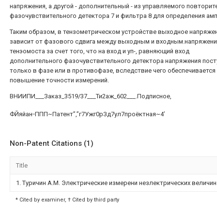
напряжения, а другой - дополнительный - из управляемого повторите
фазочувствительного детектора 7 и фильтра 8 для определения ам
Таким образом, в тензометрическом устройстве выходное напряжен
зависит от фазового сдвига между выходным и входным.напряжен
тенэомоста за счет того, что на вход и уп-, равняющий вход
дополнительного фазочувствительного детектора напряжения пос
только в фазе или в противофазе, вследствие чего обеспечивается
повышение точности измерений.
ВНИИПИ___Заказ_3519/37___Ти2аж_602___.Подписное,
_
ФЙяйан
ППП~Патент”,”г7Ужг0рЗд7ул7проёктная~4’
Non-Patent Citations (1)
Title
1. Туричин A.M. Электрические измерени незлектрических величин. К.-Л
* Cited by examiner, † Cited by third party