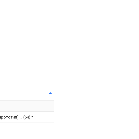
рототип) . , (54)
*