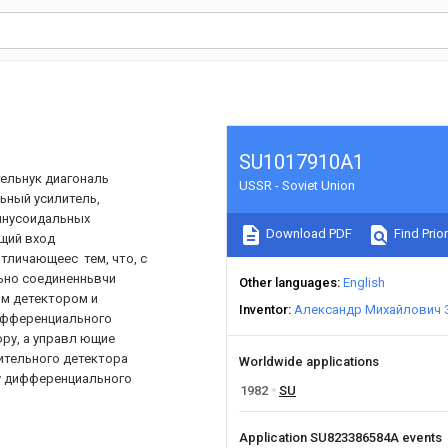
SU1017910A1
ельнук диагональ
USSR - Soviet Union
ьный усилитель,
синусоидальных
Download PDF
Find Prior
ющий вход
тличающеес тем, что, с
ьно соединенньвчи
Other languages
English
м детектором и
Inventor
Александр Михайлович 
ифференциального
ру, а управл ющие
ительного детектора
Worldwide applications
у дифференциального
1982
SU
Application SU823386584A events