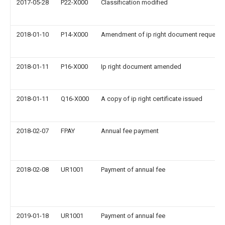
2017-05-28
P22-X000
Classification modified
2018-01-10
P14-X000
Amendment of ip right document request
2018-01-11
P16-X000
Ip right document amended
2018-01-11
Q16-X000
A copy of ip right certificate issued
2018-02-07
FPAY
Annual fee payment
2018-02-08
UR1001
Payment of annual fee
2019-01-18
UR1001
Payment of annual fee