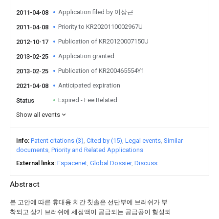
Application filed by 이상근
2011-04-08
Priority to KR2020110002967U
2011-04-08
Publication of KR20120007150U
2012-10-17
Application granted
2013-02-25
Publication of KR200465554Y1
2013-02-25
Anticipated expiration
2021-04-08
Expired - Fee Related
Status
Show all events
Info
Patent citations (3)
Cited by (15)
Legal events
Similar
documents
Priority and Related Applications
External links
Espacenet
Global Dossier
Discuss
Abstract
본 고안에 따른 휴대용 치간 칫솔은 선단부에 브러쉬가 부
착되고 상기 브러쉬에 세정액이 공급되는 공급공이 형성되