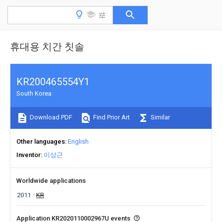
휴대용 치간 칫솔
KR200465554Y1
South Korea
Download PDF
Find Prior Art
Similar
Other languages
English
Inventor
이상근
Worldwide applications
2011
KR
Application KR2020110002967U events