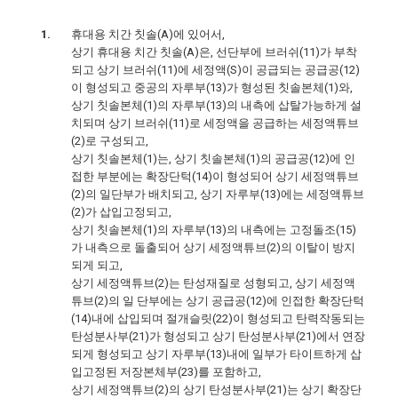
휴대용 치간 칫솔(A)에 있어서,
상기 휴대용 치간 칫솔(A)은, 선단부에 브러쉬(11)가 부착
되고 상기 브러쉬(11)에 세정액(S)이 공급되는 공급공(12)
이 형성되고 중공의 자루부(13)가 형성된 칫솔본체(1)와,
상기 칫솔본체(1)의 자루부(13)의 내측에 삽탈가능하게 설
치되며 상기 브러쉬(11)로 세정액을 공급하는 세정액튜브
(2)로 구성되고,
상기 칫솔본체(1)는, 상기 칫솔본체(1)의 공급공(12)에 인
접한 부분에는 확장단턱(14)이 형성되어 상기 세정액튜브
(2)의 일단부가 배치되고, 상기 자루부(13)에는 세정액튜브
(2)가 삽입고정되고,
상기 칫솔본체(1)의 자루부(13)의 내측에는 고정돌조(15)
가 내측으로 돌출되어 상기 세정액튜브(2)의 이탈이 방지
되게 되고,
상기 세정액튜브(2)는 탄성재질로 성형되고, 상기 세정액
튜브(2)의 일 단부에는 상기 공급공(12)에 인접한 확장단턱
(14)내에 삽입되며 절개슬릿(22)이 형성되고 탄력작동되는
탄성분사부(21)가 형성되고 상기 탄성분사부(21)에서 연장
되게 형성되고 상기 자루부(13)내에 일부가 타이트하게 삽
입고정된 저장본체부(23)를 포함하고,
상기 세정액튜브(2)의 상기 탄성분사부(21)는 상기 확장단