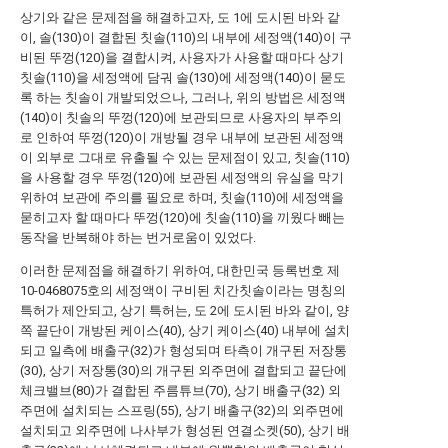
상기와 같은 문제점을 해결하고자, 도 1에 도시된 바와 같
이, 솔(130)이 결합된 칫솔(110)의 내부에 세정액(140)이 구
비된 뚜껑(120)을 결합시켜, 사용자가 사용할 때마다 상기
칫솔(110)을 세정액에 담궈 솔(130)에 세정액(140)이 묻도
록 하는 칫솔이 개발되었으나, 그러나, 위의 방법은 세정액
(140)이 칫솔의 뚜껑(120)에 보관되므로 사용자의 부주의
로 인하여 뚜껑(120)이 개방될 경우 내부에 보관된 세정액
이 외부로 그대로 유출될 수 있는 문제점이 있고, 칫솔(110)
을 사용할 경우 뚜껑(120)에 보관된 세정액의 유실을 막기
위하여 보관에 주의를 필요로 하며, 칫솔(110)에 세정액을
묻히고자 할 때마다 뚜껑(120)에 칫솔(110)을 끼웠다 빼는
동작을 반복해야 하는 번거로움이 있었다.
이러한 문제점을 해결하기 위하여, 대한민국 등록번호 제
10-0468075호의 세정액이 구비된 치간칫솔이라는 명칭의
특허가 제안되고, 상기 특허는, 도 2에 도시된 바와 같이, 양
쪽 끝단이 개방된 케이스(40), 상기 케이스(40) 내부에 설치
되고 일측에 배출구(32)가 형성되며 타측이 개구된 저장통
(30), 상기 저장통(30)의 개구된 외주면에 결합되고 끝단에
체크밸브(80)가 결합된 주름튜브(70), 상기 배출구(32) 외
주면에 설치되는 스프링(55), 상기 배출구(32)의 외주면에
설치되고 외주면에 나사부가 형성된 연결소켓(50), 상기 배