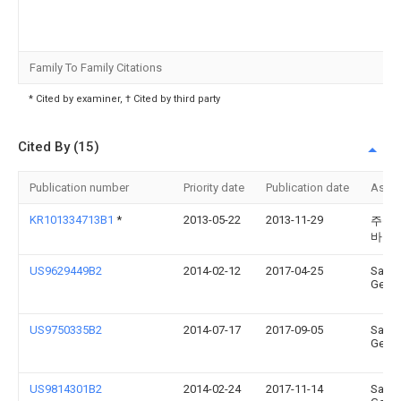
Family To Family Citations
* Cited by examiner, † Cited by third party
Cited By (15)
Publication number
Priority date
Publication date
Assi
KR101334713B1
*
2013-05-22
2013-11-29
주식
바이
US9629449B2
2014-02-12
2017-04-25
Sang
Geun 
US9750335B2
2014-07-17
2017-09-05
Sang
Geun 
US9814301B2
2014-02-24
2017-11-14
Sang