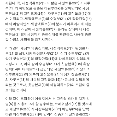
사한다. 즉, 세정액튜브(2)의 이탈은 세정액튜브(2)의 자루
부(13)의 하방으로 돌출된 하단부(2a)를 잡아당기면 세정
액튜브(2)의 고정요홈(24)이 자루부(13)의 고정돌조(15)에
서 이탈되고, 세정액튜브(2)의 수평부(21a)가 확장단턱(14)
에서 이탈되면서 세정액튜브(2)의 분리가 이루어지게 되는
것이며, 이와 같이 세정액튜브(2)가 분리된 상태에서 세정
액튜브(2)내의 세정액의 충진상태를 확인하고 사용에 충분
할 만큼의 세정액을 충진시킨다.
이와 같이 세정액이 충진되면, 세정액튜브(2)의 탄성분사
부(21)를 삽입시켜 탄성분사부(21)의 상기 수평부(21a)가
상기 칫솔본체(1)의 확장단턱(14)에 타이트하게 삽입되게
고정시키고, 이와 같이 수평부(21a)가 칫솔본체(1)의 확장
단턱(14)에 타이트하게 삽입되면 세정액튜브(2)의 상기 저
장부본체(23)의 외측의 고정요홈(24)이 상기 칫솔본체(1)
의 자루부(13)의 내측의 고정돌조(15)가 동시에 삽입되게
되는 것으로서, 칫솔본체(1)와 세정액튜브(2)의 조립이 종
료되는 것이다.
이와 같이 조립하여 여행지에서 본 고안의 휴대용 치간 칫
솔(A)을 사용하고자 할 경우에는, 브러쉬덮개(16)를 벗겨내
고 세정액튜브(2)의 저장부본체(23)의 하단부(2a)를 압박
하면 저장부본체(23)내에 압력이 상승되어 절개슬릿(22)의