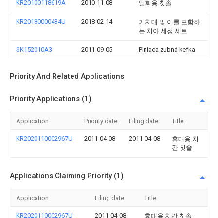
KR20100118619A
2010-11-08
일회용 칫솔
KR20180000434U
2018-02-14
거치대 및 이를 포함하
는 치아 세정 세트
SK152010A3
2011-09-05
Plniaca zubná kefka
Priority And Related Applications
Priority Applications (1)
Application
Priority date
Filing date
Title
KR2020110002967U
2011-04-08
2011-04-08
휴대용 치
간 칫솔
Applications Claiming Priority (1)
Application
Filing date
Title
KR2020110002967U
2011-04-08
휴대용 치간 칫솔