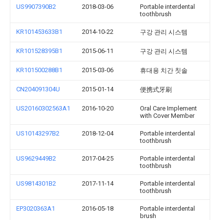
US9907390B2
2018-03-06
Portable interdental
toothbrush
KR101453633B1
2014-10-22
구강 관리 시스템
KR101528395B1
2015-06-11
구강 관리 시스템
KR101500288B1
2015-03-06
휴대용 치간 칫솔
CN204091304U
2015-01-14
便携式牙刷
US20160302563A1
2016-10-20
Oral Care Implement
with Cover Member
US10143297B2
2018-12-04
Portable interdental
toothbrush
US9629449B2
2017-04-25
Portable interdental
toothbrush
US9814301B2
2017-11-14
Portable interdental
toothbrush
EP3020363A1
2016-05-18
Portable interdental
brush