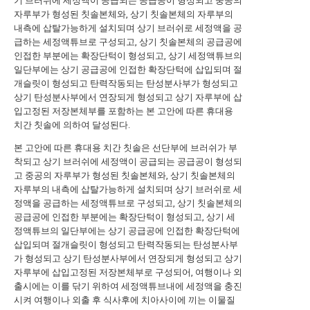
기 브러쉬에 세정액이 공급되는 공급공이 형성되고 중공의
자루부가 형성된 칫솔본체와, 상기 칫솔본체의 자루부의
내측에 삽탈가능하게 설치되며 상기 브러쉬로 세정액을 공
급하는 세정액튜브로 구성되고, 상기 칫솔본체의 공급공에
인접한 부분에는 확장단턱이 형성되고, 상기 세정액튜브의
일단부에는 상기 공급공에 인접한 확장단턱에 삽입되며 절
개슬릿이 형성되고 탄력작동되는 탄성분사부가 형성되고
상기 탄성분사부에서 연장되게 형성되고 상기 자루부에 삽
입고정된 저장본체부를 포함하는 본 고안에 따른 휴대용
치간 칫솔에 의하여 달성된다.
본 고안에 따른 휴대용 치간 칫솔은 선단부에 브러쉬가 부
착되고 상기 브러쉬에 세정액이 공급되는 공급공이 형성되
고 중공의 자루부가 형성된 칫솔본체와, 상기 칫솔본체의
자루부의 내측에 삽탈가능하게 설치되며 상기 브러쉬로 세
정액을 공급하는 세정액튜브로 구성되고, 상기 칫솔본체의
공급공에 인접한 부분에는 확장단턱이 형성되고, 상기 세
정액튜브의 일단부에는 상기 공급공에 인접한 확장단턱에
삽입되며 절개슬릿이 형성되고 탄력작동되는 탄성분사부
가 형성되고 상기 탄성분사부에서 연장되게 형성되고 상기
자루부에 삽입고정된 저장본체부로 구성되어, 여행이나 외
출시에는 이를 닦기 위하여 세정액튜브내에 세정액을 충진
시켜 여행이나 외출 후 식사후에 치아사이에 끼는 이물질