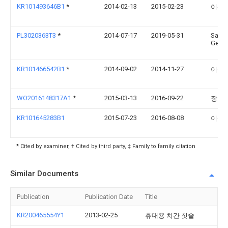
KR101493646B1
*
2014-02-13
2015-02-23
이상
PL3020363T3
*
2014-07-17
2019-05-31
Sang
Geun 
KR101466542B1
*
2014-09-02
2014-11-27
이상
WO2016148317A1
*
2015-03-13
2016-09-22
장기
KR101645283B1
2015-07-23
2016-08-08
이상
* Cited by examiner, † Cited by third party, ‡ Family to family citation
Similar Documents
Publication
Publication Date
Title
KR200465554Y1
2013-02-25
휴대용 치간 칫솔