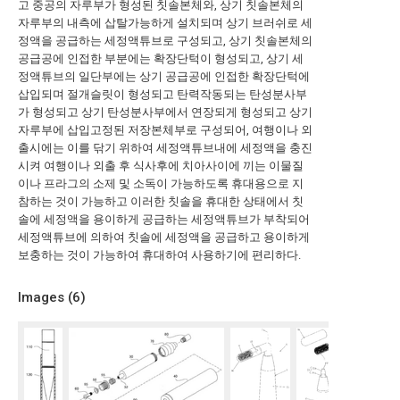
고 중공의 자루부가 형성된 칫솔본체와, 상기 칫솔본체의
자루부의 내측에 삽탈가능하게 설치되며 상기 브러쉬로 세
정액을 공급하는 세정액튜브로 구성되고, 상기 칫솔본체의
공급공에 인접한 부분에는 확장단턱이 형성되고, 상기 세
정액튜브의 일단부에는 상기 공급공에 인접한 확장단턱에
삽입되며 절개슬릿이 형성되고 탄력작동되는 탄성분사부
가 형성되고 상기 탄성분사부에서 연장되게 형성되고 상기
자루부에 삽입고정된 저장본체부로 구성되어, 여행이나 외
출시에는 이를 닦기 위하여 세정액튜브내에 세정액을 충진
시켜 여행이나 외출 후 식사후에 치아사이에 끼는 이물질
이나 프라그의 소제 및 소독이 가능하도록 휴대용으로 지
참하는 것이 가능하고 이러한 칫솔을 휴대한 상태에서 칫
솔에 세정액을 용이하게 공급하는 세정액튜브가 부착되어
세정액튜브에 의하여 칫솔에 세정액을 공급하고 용이하게
보충하는 것이 가능하여 휴대하여 사용하기에 편리하다.
Images (
6
)