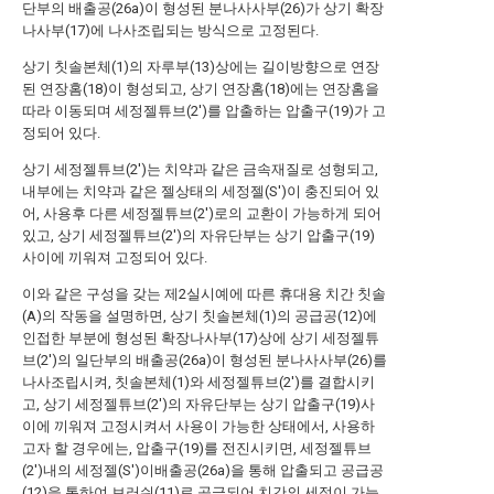
단부의 배출공(26a)이 형성된 분나사사부(26)가 상기 확장
나사부(17)에 나사조립되는 방식으로 고정된다.
상기 칫솔본체(1)의 자루부(13)상에는 길이방향으로 연장
된 연장홈(18)이 형성되고, 상기 연장홈(18)에는 연장홈을
따라 이동되며 세정젤튜브(2')를 압출하는 압출구(19)가 고
정되어 있다.
상기 세정젤튜브(2')는 치약과 같은 금속재질로 성형되고,
내부에는 치약과 같은 젤상태의 세정젤(S')이 충진되어 있
어, 사용후 다른 세정젤튜브(2')로의 교환이 가능하게 되어
있고, 상기 세정젤튜브(2')의 자유단부는 상기 압출구(19)
사이에 끼워져 고정되어 있다.
이와 같은 구성을 갖는 제2실시예에 따른 휴대용 치간 칫솔
(A)의 작동을 설명하면, 상기 칫솔본체(1)의 공급공(12)에
인접한 부분에 형성된 확장나사부(17)상에 상기 세정젤튜
브(2')의 일단부의 배출공(26a)이 형성된 분나사사부(26)를
나사조립시켜, 칫솔본체(1)와 세정젤튜브(2')를 결합시키
고, 상기 세정젤튜브(2')의 자유단부는 상기 압출구(19)사
이에 끼워져 고정시켜서 사용이 가능한 상태에서, 사용하
고자 할 경우에는, 압출구(19)를 전진시키면, 세정젤튜브
(2')내의 세정젤(S')이배출공(26a)을 통해 압출되고 공급공
(12)을 통하여 브러쉬(11)로 공급되어 치간의 세정이 가능