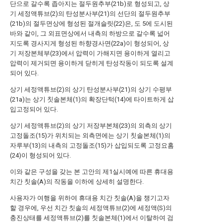
단으로 갈수록 좁아지는 절두원추부(21b)로 형성되고, 상
기 세정액튜브(2)의 탄성분사부(21)의 선단의 절두원추부
(21b)의 절두면상에 형성된 절개슬릿(22)은, 도 5에 도시된
바와 같이, 그 외표면상에서 내측의 하방으로 갈수록 넓어
지도록 경사지게 형성된 하향경사면(22a)이 형성되어, 상
기 저장본체부(23)에서 압력이 가해지면 용이하게 열리고
압력이 제거되면 용이하게 닫히게 탄성작동이 되도록 설계
되어 있다.
상기 세정액튜브(2)의 상기 탄성분사부(21)의 상기 수평부
(21a)는 상기 칫솔본체(1)의 확장단턱(14)에 타이트하게 삽
입고정되어 있다.
상기 세정액튜브(2)의 상기 저장부본체(23)의 외측의 상기
고정돌조(15)가 위치되는 외측면에는 상기 칫솔본체(1)의
자루부(13)의 내측의 고정돌조(15)가 삽입되도록 고정요홈
(24)이 형성되어 있다.
이와 같은 구성을 갖는 본 고안의 제1실시예에 따른 휴대용
치간 칫솔(A)의 작동을 이하에 상세히 설명한다.
사용자가 여행을 위하여 휴대용 치간 칫솔(A)을 챙기고자
할 경우에, 우선 치간 칫솔의 세정액튜브(2)에 세정액(S)의
충진상태를 세정액튜브(2)를 칫솔본체(1)에서 이탈하여 검