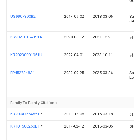
Geun 
US9907390B2
2014-09-02
2018-03-06
Sang
Geun 
KR20210154391A
2020-06-12
2021-12-21
남우
KR20230001951U
2022-04-01
2023-10-11
남우
EP4527248A1
2023-09-25
2025-03-26
Sang
Lee
Family To Family Citations
KR200476545Y1
*
2013-12-06
2015-03-18
장기
KR101500260B1
*
2014-02-12
2015-03-06
이상