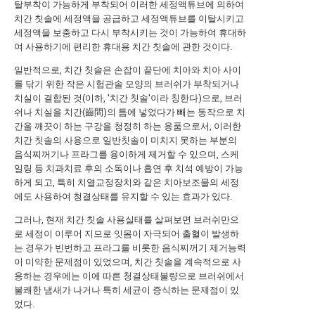
탈부착이 가능하게 부착되어 이러한 세정액튜브에 의하여
치간 칫솔에 세정액을 공급하고 세정액튜브를 이탈시키고
세정액을 보충하고 다시 부착시키는 것이 가능하여 휴대하
여 사용하기에 편리한 휴대용 치간 칫솔에 관한 것이다.
일반적으로, 치간 칫솔은 손잡이 끝단에 치아와 치아 사이
를 닦기 위한 작은 시험관솔 모양의 브러쉬가 부착되거나
치실이 결합된 것(이하, '치간 칫솔'이라 칭한다)으로, 브러
쉬나 치실을 치간(齒間)의 틈에 넣었다가 빼는 동작으로 치
간을 깨끗이 하는 구강을 청정히 하는 용품으로서, 이러한
치간 칫솔의 사용으로 일반칫솔이 미치지 못하는 부분의
음식찌꺼기나 프라그를 용이하게 제거할 수 있으며, 스케
일링 등 치과치료 후의 소독이나 흡연 후 치석 예방이 가능
하게 되고, 특히 치열교정장치와 같은 치아보조물의 세정
에도 사용하여 청결상태를 유지할 수 있는 효과가 있다.
그러나, 현재 치간 칫솔 사용실태를 살펴보면 브러쉬만으
로 세정이 이루어 지므로 잇몸이 자극되어 출혈이 발생하
는 경우가 빈번하고 프라그를 비롯한 음식찌꺼기 제거능력
이 미약한 문제점이 있었으며, 치간 칫솔을 계속적으로 사
용하는 경우에는 이에 따른 청결상태불량으로 브러쉬에서
불쾌한 냄새가 나거나 특히 세균이 증식하는 문제점이 있
었다.