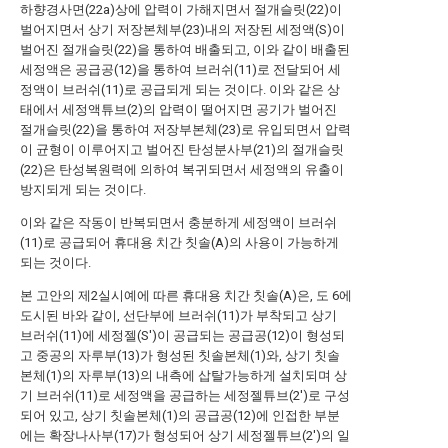
하향경사면(22a)상에 압력이 가해지면서 절개슬릿(22)이
벌어지면서 상기 저장본체부(23)내의 저장된 세정액(S)이
벌어진 절개슬릿(22)을 통하여 배출되고, 이와 같이 배출된
세정액은 공급공(12)을 통하여 브러쉬(11)로 전달되어 세
정액이 브러쉬(11)로 공급되게 되는 것이다. 이와 같은 상
태에서 세정액튜브(2)의 압력이 떨어지면 공기가 벌어진
절개슬릿(22)을 통하여 저장부본체(23)로 유입되면서 압력
이 균형이 이루어지고 벌어진 탄성분사부(21)의 절개슬릿
(22)은 탄성복원력에 의하여 복귀되면서 세정액의 유출이
방지되게 되는 것이다.
이와 같은 작동이 반복되면서 충분하게 세정액이 브러쉬
(11)로 공급되어 휴대용 치간 칫솔(A)의 사용이 가능하게
되는 것이다.
본 고안의 제2실시예에 따른 휴대용 치간 칫솔(A)은, 도 6에
도시된 바와 같이, 선단부에 브러쉬(11)가 부착되고 상기
브러쉬(11)에 세정젤(S')이 공급되는 공급공(12)이 형성되
고 중공의 자루부(13)가 형성된 칫솔본체(1)와, 상기 칫솔
본체(1)의 자루부(13)의 내측에 삽탈가능하게 설치되며 상
기 브러쉬(11)로 세정액을 공급하는 세정젤튜브(2')로 구성
되어 있고, 상기 칫솔본체(1)의 공급공(12)에 인접한 부분
에는 확장나사부(17)가 형성되어 상기 세정젤튜브(2')의 일