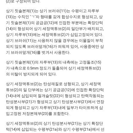
(2)로 구성되어 있다.
상기 칫솔본체(1)는 상기 브러쉬(11)는 수평이고 자루부
(13)는 수직인 'ㄱ'자 형태를 갖게 합성수지로 형성되고, 상
기 칫솔본체(1)의 공급공(12)에 인접한 부분에는 확장단턱
(14)이 형성되어 상기 세정액튜브(2)의 일단부가 배치되고,
상기 자루부(13)에는 세정액튜브(2)가 삽입고정되어 있다.
상기 브러쉬(11)는 사용하지 않을 경우에는 이물질이 부착
되지 않도록 브러쉬덮개(16)가 씌워져 있어, 사용중에만 상
기 브러쉬덮개(16)를 벗겨서 사용한다.
상기 칫솔본체(1)의 자루부(13)의 내측에는 고정돌조(15)
가 내측으로 0.5mm 정도가 돌출되어 상기 세정액튜브(2)
의 이탈이 방지되게 되어 있다.
상기 세정액튜브(2)는 탄성재질로 성형되고, 상기 세정액
튜브(2)의 일 단부에는 상기 공급공(12)에 인접한 확장단턱
(14)내에 삽입되며 절개슬릿(22)이 형성되고 탄력작동되는
탄성분사부(21)가 형성되고 상기 탄성분사부(21)에서 연장
되게 형성되고 상기 자루부(13)내에 일부가 타이트하게 삽
입고정된 저장본체부(23)를 포함한다.
상기 세정액튜브(2)의 상기 탄성분사부(21)는 상기 확장단
턱(14)에 삽입되는 수평부(21a)와 상기 수평부(21a)에서 선