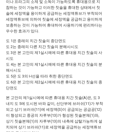
이나 프라그의 소제 및 소독이 가능하도록 휴대용으로 지
참하는 것이 가능하고 이러한 칫솔을 휴대한 상태에서 칫
솔에 세정액을 용이하게 공급하는 세정액튜브가 부착되어
세정액튜브에 의하여 칫솔에 세정액을 공급하고 용이하게
보충하는 것이 가능하여 휴대하여 사용하기에 편리하다는
우수한 효과가 있다.
도 1은 종래의 치간 칫솔의 종단면도
도 2는 종래의 다른 치간 칫솔의 분해사시도
도 3은 본 고안의 제1실시예에 따른 휴대용 치간 칫솔의 사
시도
도 4는 본 고안의 제1실시예에 따른 휴대용 치간 칫솔의 분
해사시도
도 5은 도 3의 I-I선을 따라 취한 종단면도
도 6은 본 고안의 제2실시예에 따른 휴대용 치간 칫솔의 종
단면도
본 고안의 제1실시예에 따른 휴대용 치간 칫솔(A)은, 도 3
내지 도 5에 도시된 바와 같이, 선단부에 브러쉬(11)가 부착
되고 상기 브러쉬(11)에 세정액(S)이 공급되는 공급공(12)
이 형성되고 중공의 자루부(13)가 형성된 칫솔본체(1)와,
상기 칫솔본체(1)의 자루부(13)의 내측에 삽탈가능하게 설
치되며 상기 브러쉬(11)로 세정액을 공급하는 세정액튜브