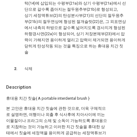
턱(14)에 삽입되는 수평부(21a)와 상기 수평부(21a)에서 선
단으로 갈수록 좁아지는 절두원추부(21b)로 형성되고,
상기 세정액튜브(2)의 탄성분사부(21)의 선단의 절두원추
부(21b)의 절두면상에 형성된 절개슬릿(22)은, 그 외표면상
에서 내측의 하방으로 갈수록 넓어지도록 경사지게 형성된
하향경사면(22a)이 형성되어, 상기 저장본체부(23)에서 압
력이 가해지면 용이하게 열리고 압력이 제거되면 용이하게
닫히게 탄성작동 되는 것을 특징으로 하는 휴대용 치간 칫
솔
삭제
Description
휴대용 치간 칫솔{ A portable interdental brush }
본 고안은 휴대용 치간 칫솔에 관한 것으로, 더욱 구체적으
로 설명하면, 여행이나 외출 후 식사후에 치아사이에 끼는
이물질이나 프라그의 소제 및 소독이 가능하도록 휴대용으
로 지참하는 것이 가능하고 이러한 치간 칫솔을 휴대한 상
태에서 칫솔에 세정액을 용이하게 공급하는 세정액튜브가