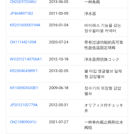
CN202972046U
2013-06-05
一种角阀
JP4648971B2
2011-03-09
浄水器
KR20160000194A
2016-01-04
바이패스 기능을 갖는
정수필터용 커넥터
CN111442109A
2020-07-24
带有过滤功能的高可靠
性超低温固定球阀
WO2012140706A1
2012-10-18
浄水器用切換コック
KR200464589Y1
2013-02-05
볼 타입 앵글밸브 일체
형 감압밸브
KR100903630B1
2009-06-18
정수기의 외장형 감압
밸브
JP2012102779A
2012-05-31
オリフィス付チェッキ
弁
CN213809041U
2021-07-27
一种单向截止阀和出水
阀组