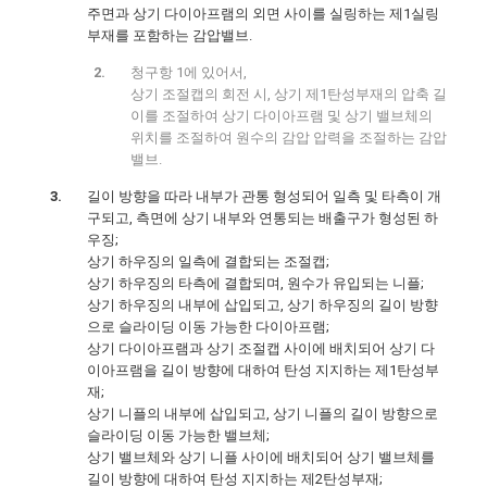
주면과 상기 다이아프램의 외면 사이를 실링하는 제1실링
부재를 포함하는 감압밸브.
청구항 1에 있어서,
상기 조절캡의 회전 시, 상기 제1탄성부재의 압축 길
이를 조절하여 상기 다이아프램 및 상기 밸브체의
위치를 조절하여 원수의 감압 압력을 조절하는 감압
밸브.
길이 방향을 따라 내부가 관통 형성되어 일측 및 타측이 개
구되고, 측면에 상기 내부와 연통되는 배출구가 형성된 하
우징;
상기 하우징의 일측에 결합되는 조절캡;
상기 하우징의 타측에 결합되며, 원수가 유입되는 니플;
상기 하우징의 내부에 삽입되고, 상기 하우징의 길이 방향
으로 슬라이딩 이동 가능한 다이아프램;
상기 다이아프램과 상기 조절캡 사이에 배치되어 상기 다
이아프램을 길이 방향에 대하여 탄성 지지하는 제1탄성부
재;
상기 니플의 내부에 삽입되고, 상기 니플의 길이 방향으로
슬라이딩 이동 가능한 밸브체;
상기 밸브체와 상기 니플 사이에 배치되어 상기 밸브체를
길이 방향에 대하여 탄성 지지하는 제2탄성부재;