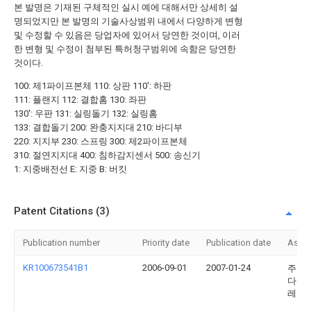
본 발명은 기재된 구체적인 실시 예에 대해서만 상세히 설
명되었지만 본 발명의 기술사상범위 내에서 다양하게 변형
및 수정할 수 있음은 당업자에 있어서 당연한 것이며, 이러
한 변형 및 수정이 첨부된 특허청구범위에 속함은 당연한
것이다.
100: 제1파이프본체 110: 상판 110': 하판
111: 플랜지 112: 결합홈 130: 좌판
130': 우판 131: 실링돌기 132: 실링홈
133: 결합돌기 200: 완충지지대 210: 바디부
220: 지지부 230: 스프링 300: 제2파이프본체
310: 절연지지대 400: 침하감지센서 500: 송신기
1: 지중배전선 E: 지중 B: 버킷
Patent Citations (3)
Publication number
Priority date
Publication date
Assi
KR100673541B1
2006-09-01
2007-01-24
주식
다우
레이