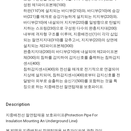
성된 제1파이프본체(100):
하판(110')에 설치되는 바디부(210)와; 바디부(210)에 승강
바(221)를 매개로 승강가능하게 설치되는 지지부(220)와;
바디부(210)에 내설되어 지지부(220)를 일방향으로 탄발지
지하는 스프링(230)으로 구성된 다수의 완충지지대(200):
내부에 격자형 구조를 이루며, 지중배전선(1)이 각각 삽입
되는 절연지지대(310)를 갖추고서, 지지부(220)의 상면에
설치되는 제2파이프본체(300):
완충지지대(200)의 바디부(210)에 내설되며 제2파이프본
체(300)의 침하를 감지하여 감지신호를 출력하는 침하감지
센서(400):
침하감지센서(400)와 전선을 매개로 전기적으로 연결되어
지상에 설치되며, 침하감지센서(400)로부터 감지신호를 전
달받아 외부로 송출하는 송신기(500)를 포함하는 것을 특
징으로 하는 지중배전선 절연탑재용 보호파이프.
Description
지중배전선 절연탑재용 보호파이프{Protection Pipe For
Insulation Mounting An Underground Line}
본 발명은 지중배전선 절연탑재용 보호파이프에 관한 것이