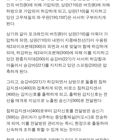
인의 버킷(B)에 의해 가압되면, 상판(110)은 버킷(B)에 의해
하방으로 가압되어 하강하게 되고, 상판(110)을 지지하고
있던 고무재질의 좌·우판(130,130')은 서서히 구부러지게
된다.
상기와 같이 포크레인의 버킷(B)이 상판(110)을 더욱더 가
압하게 되면, 상판(110)의 내면이 지중배전선(1)이 수용된
제2파이프본체(300)의 외면과 서로 맞닿아 함께 하강하게
되며, 하강하는 제2파이프본체(300)에 의해 이를 지지하고
있던 완충지지대(200)의 승강바(221)가 서서히 하강함과
아울러서 승강바(221)를 지지하고 있던 스프링(230)은 압
축하게 된다.
그리고, 승강바(221)가 하강되면서 상방으로 돌출된 침하
감지센서(400)와 접촉하게 되면, 비로소 침하감지센서
(400)는 감지신호를 출력하게 되고, 출력된 감지신호는 전
선을 매개로 지상으로 노출된 송신기(500)로 전달된다.
침하감지센서(400)로부터 감지신호를 전달받은 송신기
(500)는 관리자가 상주하는 중앙통제실(미도시)로 전송하
게 되며, 이를 전달받은 관리자는 즉시, 현장으로 출동하여
신속하게 조치를 취할 수 있게 되는 것이다.
한편, 상기 상판(110)을 가압하고 있던 포크레인의 버킷(b)