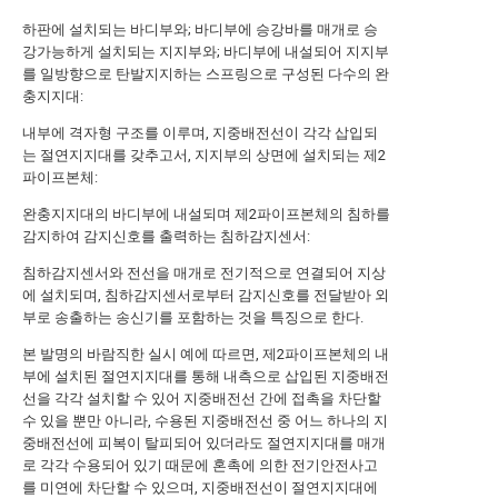
하판에 설치되는 바디부와; 바디부에 승강바를 매개로 승
강가능하게 설치되는 지지부와; 바디부에 내설되어 지지부
를 일방향으로 탄발지지하는 스프링으로 구성된 다수의 완
충지지대:
내부에 격자형 구조를 이루며, 지중배전선이 각각 삽입되
는 절연지지대를 갖추고서, 지지부의 상면에 설치되는 제2
파이프본체:
완충지지대의 바디부에 내설되며 제2파이프본체의 침하를
감지하여 감지신호를 출력하는 침하감지센서:
침하감지센서와 전선을 매개로 전기적으로 연결되어 지상
에 설치되며, 침하감지센서로부터 감지신호를 전달받아 외
부로 송출하는 송신기를 포함하는 것을 특징으로 한다.
본 발명의 바람직한 실시 예에 따르면, 제2파이프본체의 내
부에 설치된 절연지지대를 통해 내측으로 삽입된 지중배전
선을 각각 설치할 수 있어 지중배전선 간에 접촉을 차단할
수 있을 뿐만 아니라, 수용된 지중배전선 중 어느 하나의 지
중배전선에 피복이 탈피되어 있더라도 절연지지대를 매개
로 각각 수용되어 있기 때문에 혼촉에 의한 전기안전사고
를 미연에 차단할 수 있으며, 지중배전선이 절연지지대에