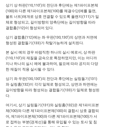
상기 상·하판(110,110')의 전단과 후단에는 제1파이프본체
(100)와 다른 제1파이프본체(100)를 체결수단(예를 들면,
볼트 너트)매개로 상호 연결할 수 있도록 플랜지(111)가 일
체로 형성되고, 길이방향의 양측단에는 길이방향을 따라
결합홈(112)이 형성되어 있다.
상기 결합홈(112)에는 좌·우판(130,130')의 상면과 저면에
형성된 결합돌기(133)가 착탈가능하게 설치된다.
본 실시 예의 경우 바람직한 하나의 실시 예로서, 상·하판
(110,110')의 재질을 금속으로 특정하였지만, 이는 어디까
지나 하나의 실시 예에 불과하며, 필요에 따라 공지의 다양
한 재질이 적용 실시될 수 있다.
상기 좌·우판(130,130')의 전단과 후단에는 실링돌기(131)
와 실링홈(132)이 각각 일체로 형성되고, 상면과 하면에는
길이방향을 따라 형성되는 결합돌기(133)가 일체로 형성된
다.
여기서, 상기 실링돌기(131)와 실링홈(132)은 제1파이프본
체(100)와 다른 제1파이프본체(100)의 결합시 상호 결합되
어, 제1파이프본체(100)와 다른 제1파이프본체(100)가 서
로 접하는 부분(경계선)을 통해 유입될 수 있는 토사 및 침