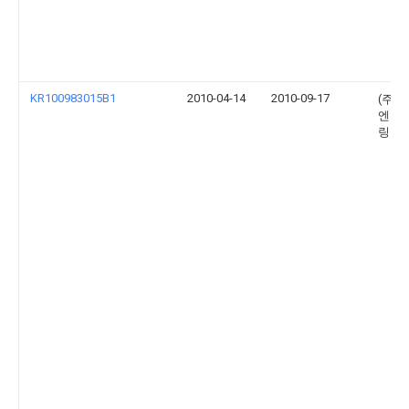
KR100983015B1
2010-04-14
2010-09-17
(주)
엔지
링