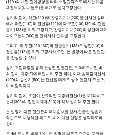
(110')의 내면 길이방향을 따라 소정간격으로 배치한 다음
체결부재(나사볼트)를 매개로 설치고정한다.
상기와 같이, 하판(110')에 완충지지대(200)를 설치한 상태
에서 하판(110')의 결합홈(112)에 좌·우판(130,130')의 결합
돌기(133)를 끼워 고정하고, 완충지지대(200)의 상면에 제2
파이프본체(300)를 안착시켜 준 다음 고정한다.
그리고, 좌·우판(130,130')의 결합돌기(133)로 상판(110)의
결합홈(112)을 끼워 고정시켜 주면, 본 발명에 따른 절연관
을 완성할 수 있다.
상기 조립과정을 통해 완성된 절연관은, 도 3에 도시된 바
와 같이, 지중(E)에 매립시켜 주면 되며, 이때 침하감지센서
(400)와 송신기(500)는 전선을 매개로 상호 연결해 주는 것
이 바람직하다.
상기와 같이, 조립이 완료되면 지중배전선(1)을 제2파이프
본체(300)의 절연지지대(310)에 각각 설치해 주면 된다.
본 발명에 따른 절연관의 해체순서를 앞서 언급한 방법에
역순으로 시행하면 되므로, 이에 대한 설명은 생략하도록
한다.
도 4에 도시된 바와 같이, 본 발명에 따른 절연관이 포크레