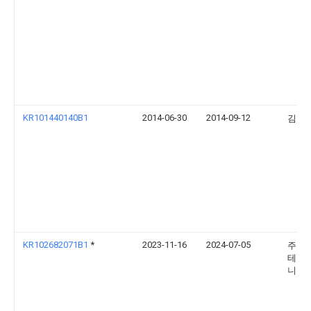
KR101440140B1
2014-06-30
2014-09-12
김동
KR102682071B1
*
2023-11-16
2024-07-05
주식
테라
니어