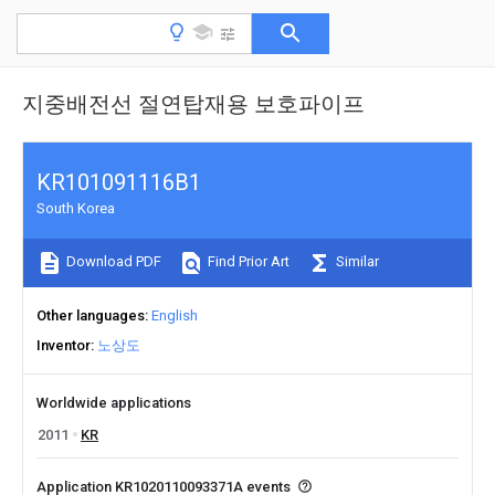
지중배전선 절연탑재용 보호파이프
KR101091116B1
South Korea
Download PDF
Find Prior Art
Similar
Other languages
English
Inventor
노상도
Worldwide applications
2011
KR
Application KR1020110093371A events