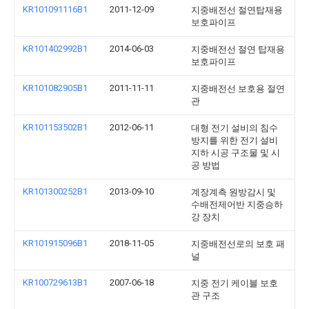
KR101091116B1
2011-12-09
지중배전선 절연탑재용
보호파이프
KR101402992B1
2014-06-03
지중배전선 절연 탑재용
보호파이프
KR101082905B1
2011-11-11
지중배전선 보호용 절연
관
KR101153502B1
2012-06-11
대형 전기 설비의 침수
방지를 위한 전기 설비
지하 시공 구조물 및 시
공 방법
KR101300252B1
2013-09-10
계장계측 원방감시 및
수배전제어반 지중승하
강 장치
KR101915096B1
2018-11-05
지중배전선로의 보호 패
널
KR100729613B1
2007-06-18
지중 전기 케이블 보호
관 구조