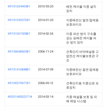
KR101264909B1
2013-05-20
배전 케이블 지중 설치
장치
KR101353072B1
2014-01-20
지중배전선 절연 탑재용
보호파이프
KR101367428B1
2014-02-26
이중 파손 방지 구조를
갖는 송배전 케이블 파
손 방지 장치
KR100648420B1
2006-11-24
건축단지 바닥매설용 고
압전선 케이블보호관 구
조
KR101416848B1
2014-07-09
지중배전선 절연 탑재용
보호파이프
KR100579471B1
2006-05-12
건축단지용 지중선로 보
호장치
KR20140032371A
2014-03-14
지중 매설물 보호 및 피
해 예방 시스템