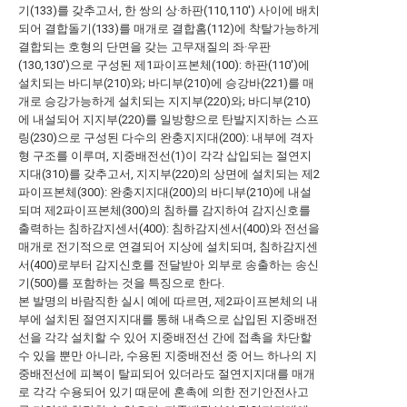
기(133)를 갖추고서, 한 쌍의 상·하판(110,110') 사이에 배치
되어 결합돌기(133)를 매개로 결합홈(112)에 착탈가능하게
결합되는 호형의 단면을 갖는 고무재질의 좌·우판
(130,130')으로 구성된 제1파이프본체(100): 하판(110')에
설치되는 바디부(210)와; 바디부(210)에 승강바(221)를 매
개로 승강가능하게 설치되는 지지부(220)와; 바디부(210)
에 내설되어 지지부(220)를 일방향으로 탄발지지하는 스프
링(230)으로 구성된 다수의 완충지지대(200): 내부에 격자
형 구조를 이루며, 지중배전선(1)이 각각 삽입되는 절연지
지대(310)를 갖추고서, 지지부(220)의 상면에 설치되는 제2
파이프본체(300): 완충지지대(200)의 바디부(210)에 내설
되며 제2파이프본체(300)의 침하를 감지하여 감지신호를
출력하는 침하감지센서(400): 침하감지센서(400)와 전선을
매개로 전기적으로 연결되어 지상에 설치되며, 침하감지센
서(400)로부터 감지신호를 전달받아 외부로 송출하는 송신
기(500)를 포함하는 것을 특징으로 한다.
본 발명의 바람직한 실시 예에 따르면, 제2파이프본체의 내
부에 설치된 절연지지대를 통해 내측으로 삽입된 지중배전
선을 각각 설치할 수 있어 지중배전선 간에 접촉을 차단할
수 있을 뿐만 아니라, 수용된 지중배전선 중 어느 하나의 지
중배전선에 피복이 탈피되어 있더라도 절연지지대를 매개
로 각각 수용되어 있기 때문에 혼촉에 의한 전기안전사고