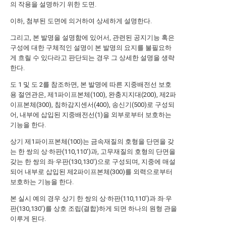
의 작용을 설명하기 위한 도면.
이하, 첨부된 도면에 의거하여 상세하게 설명한다.
그리고, 본 발명을 설명함에 있어서, 관련된 공지기능 혹은
구성에 대한 구체적인 설명이 본 발명의 요지를 불필요하
게 흐릴 수 있다라고 판단되는 경우 그 상세한 설명을 생략
한다.
도 1 및 도 2를 참조하면, 본 발명에 따른 지중배전선 보호
용 절연관은, 제1파이프본체(100), 완충지지대(200), 제2파
이프본체(300), 침하감지센서(400), 송신기(500)로 구성되
어, 내부에 삽입된 지중배전선(1)을 외부로부터 보호하는
기능을 한다.
상기 제1파이프본체(100)는 금속재질의 호형을 단면을 갖
는 한 쌍의 상·하판(110,110')과, 고무재질의 호형의 단면을
갖는 한 쌍의 좌·우판(130,130')으로 구성되며, 지중에 매설
되어 내부로 삽입된 제2파이프본체(300)를 외력으로부터
보호하는 기능을 한다.
본 실시 예의 경우 상기 한 쌍의 상·하판(110,110')과 좌·우
판(130,130')를 상호 조립(결합)하게 되면 하나의 원형 관을
이루게 된다.