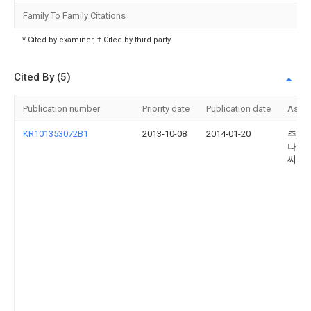
Family To Family Citations
* Cited by examiner, † Cited by third party
Cited By (5)
Publication number
Priority date
Publication date
Assi
KR101353072B1
2013-10-08
2014-01-20
주식
나로
씨