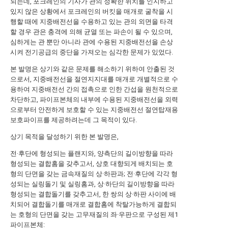
되는데, 포크레인의 기사가 관의 정확한 위치를 인지하고
있지 않은 상황에서 포크레인의 버킷을 매개로 굴착을 시
행할 때에 지중배전선을 수용하고 있는 관의 외면을 타격
할 경우 관은 충격에 의해 균열 또는 파손이 될 수 있으며,
심하게는 관 뿐만 아니라 관에 수용된 지중배전선을 손상
시켜 전기공급의 중단을 가져오는 심각한 문제가 있었다.
본 발명은 상기와 같은 문제를 해소하기 위하여 안출된 것
으로서, 지중배전선을 절연지지대를 매개로 개별적으로 수
용하여 지중배전선 간의 접촉으로 인한 간섭을 원천적으로
차단하고, 파이프본체의 내부에 수용된 지중배전선을 외력
으로부터 안전하게 보호할 수 있는 지중배전선 절연탑재용
보호파이프를 제공하려는데 그 목적이 있다.
상기 목적을 달성하기 위한 본 발명은,
전·후단에 형성되는 플랜지와, 양측단의 길이방향을 따라
형성되는 결합홈을 갖추고서, 상호 대향되게 배치되는 호
형의 단면을 갖는 금속재질의 상·하판과; 전·후단에 각각 형
성되는 실링돌기 및 실링홈과, 상·하단의 길이방향을 따라
형성되는 결합돌기를 갖추고서, 한 쌍의 상·하판 사이에 배
치되어 결합돌기를 매개로 결합홈에 착탈가능하게 결합되
는 호형의 단면을 갖는 고무재질의 좌·우판으로 구성된 제1
파이프본체: