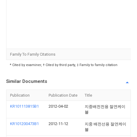
Family To Family Citations
* Cited by examiner, † Cited by third party, ‡ Family to family citation
Similar Documents
Publication
Publication Date
Title
KR101113815B1
2012-04-02
지중배전전용 절연케이
블
KR101200473B1
2012-11-12
지중 배전선용 절연케이
블