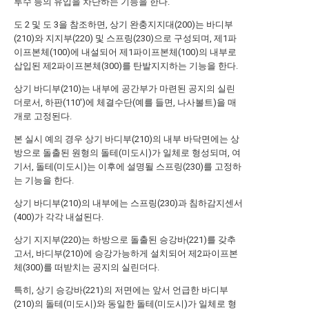
투수 등의 유입을 차단하는 기능을 한다.
도 2 및 도 3을 참조하면, 상기 완충지지대(200)는 바디부
(210)와 지지부(220) 및 스프링(230)으로 구성되며, 제1파
이프본체(100)에 내설되어 제1파이프본체(100)의 내부로
삽입된 제2파이프본체(300)를 탄발지지하는 기능을 한다.
상기 바디부(210)는 내부에 공간부가 마련된 공지의 실린
더로서, 하판(110')에 체결수단(예를 들면, 나사볼트)을 매
개로 고정된다.
본 실시 예의 경우 상기 바디부(210)의 내부 바닥면에는 상
방으로 돌출된 원형의 돌테(미도시)가 일체로 형성되며, 여
기서, 돌테(미도시)는 이후에 설명될 스프링(230)를 고정하
는 기능을 한다.
상기 바디부(210)의 내부에는 스프링(230)과 침하감지센서
(400)가 각각 내설된다.
상기 지지부(220)는 하방으로 돌출된 승강바(221)를 갖추
고서, 바디부(210)에 승강가능하게 설치되어 제2파이프본
체(300)를 떠받치는 공지의 실린더다.
특히, 상기 승강바(221)의 저면에는 앞서 언급한 바디부
(210)의 돌테(미도시)와 동일한 돌테(미도시)가 일체로 형