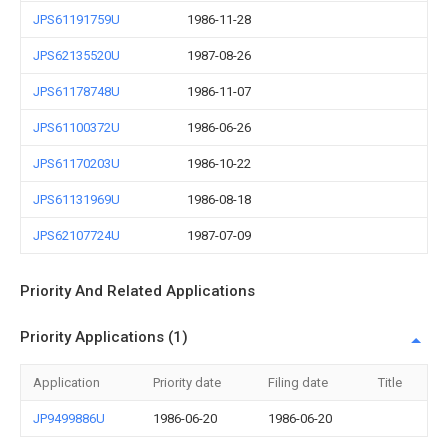
JPS61191759U
1986-11-28
JPS62135520U
1987-08-26
JPS61178748U
1986-11-07
JPS61100372U
1986-06-26
JPS61170203U
1986-10-22
JPS61131969U
1986-08-18
JPS62107724U
1987-07-09
Priority And Related Applications
Priority Applications (1)
Application
Priority date
Filing date
Title
JP9499886U
1986-06-20
1986-06-20