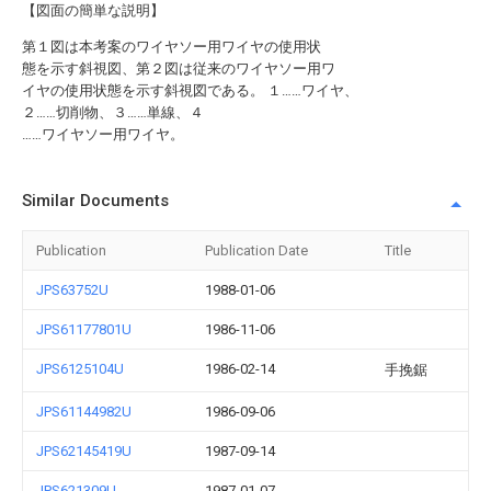
【図面の簡単な説明】
第１図は本考案のワイヤソー用ワイヤの使用状
態を示す斜視図、第２図は従来のワイヤソー用ワ
イヤの使用状態を示す斜視図である。 １……ワイヤ、
２……切削物、３……単線、４
……ワイヤソー用ワイヤ。
Similar Documents
Publication
Publication Date
Title
JPS63752U
1988-01-06
JPS61177801U
1986-11-06
JPS6125104U
1986-02-14
手挽鋸
JPS61144982U
1986-09-06
JPS62145419U
1987-09-14
JPS621309U
1987-01-07