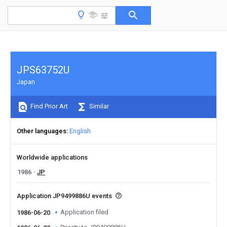
JPS63752U
Japan
Find Prior Art
Similar
Other languages
English
Worldwide applications
1986
JP
Application JP9499886U events
Application filed
1986-06-20