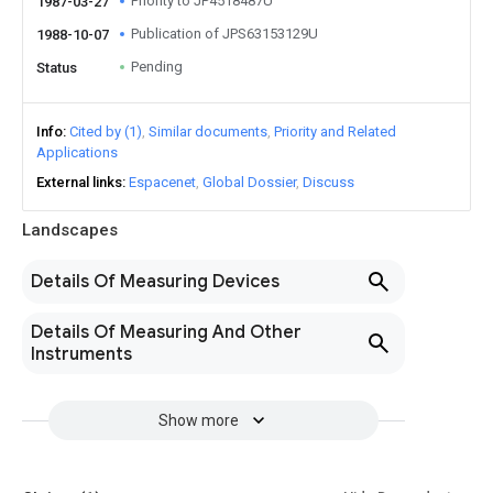
Priority to JP4518487U
1987-03-27
Publication of JPS63153129U
1988-10-07
Pending
Status
Info
Cited by (1)
Similar documents
Priority and Related
Applications
External links
Espacenet
Global Dossier
Discuss
Landscapes
Details Of Measuring Devices
Details Of Measuring And Other
Instruments
Show more