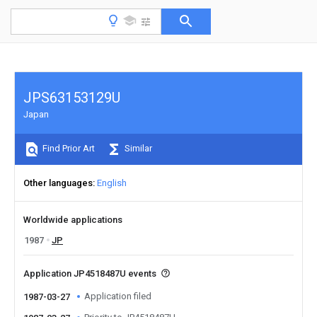
JPS63153129U
Japan
Find Prior Art
Similar
Other languages
English
Worldwide applications
1987
JP
Application JP4518487U events
Application filed
1987-03-27