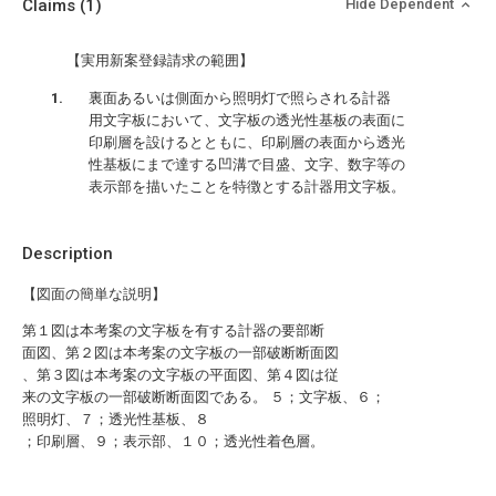
Claims
(1)
Hide Dependent
【実用新案登録請求の範囲】
裏面あるいは側面から照明灯で照らされる計器
用文字板において、文字板の透光性基板の表面に
印刷層を設けるとともに、印刷層の表面から透光
性基板にまで達する凹溝で目盛、文字、数字等の
表示部を描いたことを特徴とする計器用文字板。
Description
【図面の簡単な説明】
第１図は本考案の文字板を有する計器の要部断
面図、第２図は本考案の文字板の一部破断断面図
、第３図は本考案の文字板の平面図、第４図は従
来の文字板の一部破断断面図である。 ５；文字板、６；
照明灯、７；透光性基板、８
；印刷層、９；表示部、１０；透光性着色層。