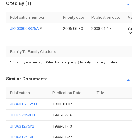
Cited By (1)
Publication number
Priority date
Publication date
Assi
JP2008008826A
*
2006-06-30
2008-01-17
Yazak
Corp
Family To Family Citations
* Cited by examiner, † Cited by third party, ‡ Family to family citation
Similar Documents
Publication
Publication Date
Title
JPS63153129U
1988-10-07
JPH0370540U
1991-07-16
JPS631275Y2
1988-01-13
JPS6417419U
1989-01-27