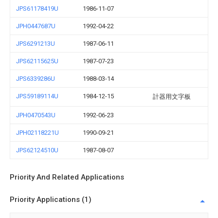
JPS61178419U
1986-11-07
JPH0447687U
1992-04-22
JPS6291213U
1987-06-11
JPS62115625U
1987-07-23
JPS6339286U
1988-03-14
JPS59189114U
1984-12-15
計器用文字板
JPH0470543U
1992-06-23
JPH02118221U
1990-09-21
JPS62124510U
1987-08-07
Priority And Related Applications
Priority Applications (1)