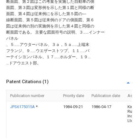
断面図、第２図はこの考案を実施した自動車の側
面図、第３図は変形例を示した第１図と同様の断
面図、第４図は従来例にを示した第５図の―
線断面図、第５図は従来例のドアの側面図、第６
図は従来例の別の実施例を示した第４図と同様の
断面図である。 主要な図面符号の説明、３……インナー
パネル
、５……アウターパネル、３ａ，５ａ……上端末
フランジ、９……ウエザーストツプ、１１……パ
ーテイシヨンパネル、１７……ホルダー、１９…
…ドアウエスト部。
Patent Citations (1)
Publication number
Priority date
Publication date
Assi
JPS6175015A
*
1984-09-21
1986-04-17
Kinu
Rubb
Ind C
Ltd