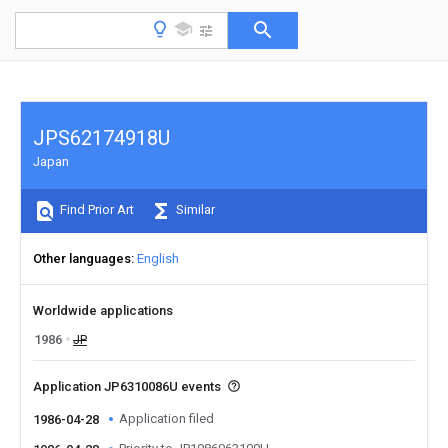
JPS62174918U
Japan
Find Prior Art
Similar
Other languages
English
Worldwide applications
1986
JP
Application JP6310086U events
Application filed
1986-04-28