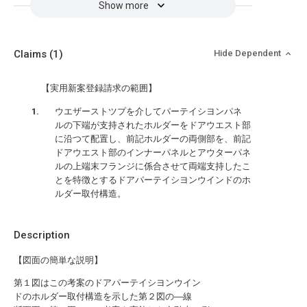
Show more
Claims
(1)
Hide Dependent
【実用新案登録請求の範囲】
ウエザーストツプを介してパーテイシヨンパネ
ルの下端が支持されたホルダーをドアウエスト部
に沿つて配置し、前記ホルダーの両側部を、前記
ドアウエスト部のインナーパネルとアウターパネ
ルの上端末フランジに係合させて両端支持したこ
とを特徴とするドアパーテイシヨンウインドのホ
ルダー取付構造。
Description
【図面の簡単な説明】
第１図はこの考案のドアパーテイシヨンウイン
ドのホルダー取付構造を示した第２図の―線