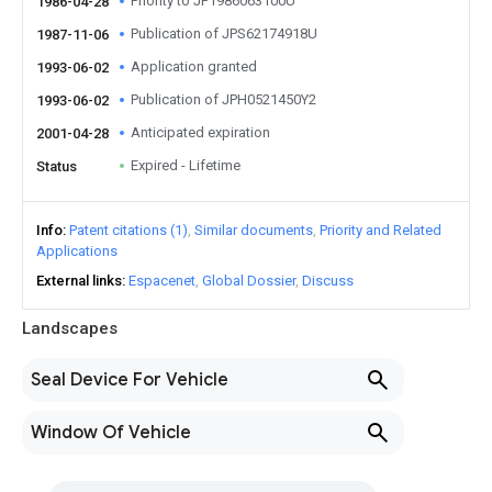
Priority to JP1986063100U
1986-04-28
Publication of JPS62174918U
1987-11-06
Application granted
1993-06-02
Publication of JPH0521450Y2
1993-06-02
Anticipated expiration
2001-04-28
Expired - Lifetime
Status
Info
Patent citations (1)
Similar documents
Priority and Related
Applications
External links
Espacenet
Global Dossier
Discuss
Landscapes
Seal Device For Vehicle
Window Of Vehicle