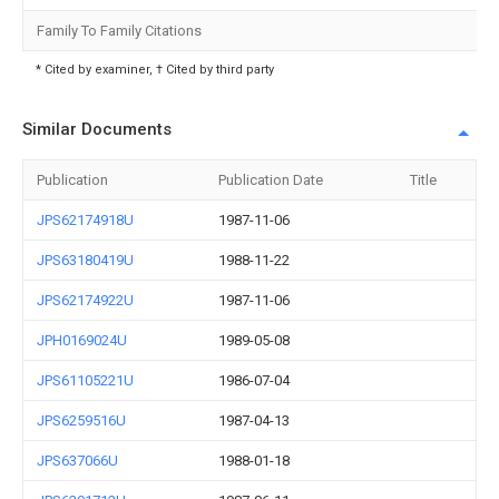
Family To Family Citations
* Cited by examiner, † Cited by third party
Similar Documents
Publication
Publication Date
Title
JPS62174918U
1987-11-06
JPS63180419U
1988-11-22
JPS62174922U
1987-11-06
JPH0169024U
1989-05-08
JPS61105221U
1986-07-04
JPS6259516U
1987-04-13
JPS637066U
1988-01-18