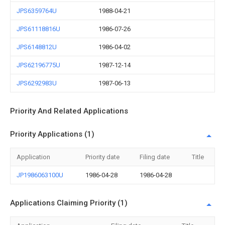
JPS6359764U
1988-04-21
JPS61118816U
1986-07-26
JPS6148812U
1986-04-02
JPS62196775U
1987-12-14
JPS6292983U
1987-06-13
Priority And Related Applications
Priority Applications (1)
Application
Priority date
Filing date
Title
JP1986063100U
1986-04-28
1986-04-28
Applications Claiming Priority (1)