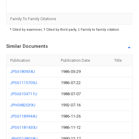
Family To Family Citations
* Cited by examiner, † Cited by third party, ‡ Family to family citation
Similar Documents
Publication
Publication Date
Title
JPS6180934U
1986-05-29
JPS61115705U
1986-07-22
JPS63104711U
1988-07-07
JPH0482039U
1992-07-16
JPS61189944U
1986-11-26
JPS61181430U
1986-11-12
JPH02148018U
1990-12-17