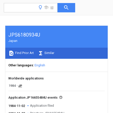
JPS6180934U
Japan
Find Prior Art
Similar
Other languages
English
Worldwide applications
1984
JP
Application JP16655484U events
Application filed
1984-11-02