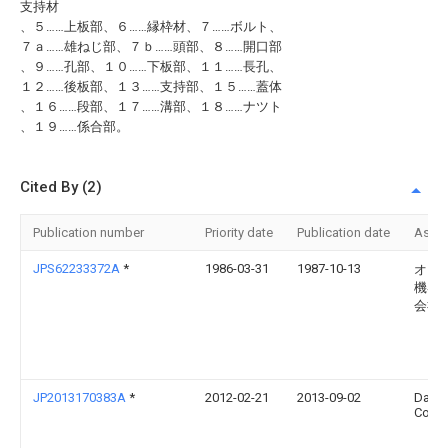
支持材
、５……上板部、６……縁枠材、７……ボルト、
７ａ……雄ねじ部、７ｂ……頭部、８……開口部
、９……孔部、１０……下板部、１１……長孔、
１２……後板部、１３……支持部、１５……蓋体
、１６……段部、１７……溝部、１８……ナツト
、１９……係合部。
Cited By (2)
Publication number
Priority date
Publication date
Assi
JPS62233372A
*
1986-03-31
1987-10-13
オ−
機器
会社
JP2013170383A
*
2012-02-21
2013-09-02
Daike
Co Lt