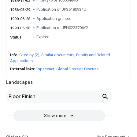
Priority to JP16655484U
1984-11-02
Publication of JPS6180934U
1986-05-29
Application granted
1990-06-28
Publication of JPH0223706Y2
1990-06-28
Expired
Status
Info
Cited by (2)
Similar documents
Priority and Related
Applications
External links
Espacenet
Global Dossier
Discuss
Landscapes
Floor Finish
Show more
Hide Dependent