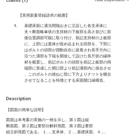
Claims
(1)
【実用新案登録請求の範囲】
基礎床面に適当間隔おきに立設した各支承体に
夫々断面略〓状の支持材の下板部を高さ並びに前
後位置調節可能に取り付け、前記支持材の上板部
に、上部には蓋体が嵌め込まれる段部を、下部に
はボルトの頭部が摺動自在に嵌着され長手方向に
沿つた溝部を下端を開放して設けた長尺状の縁枠
材を載置し、前記ボルトの頭部を前記上板部の両
端部に形成した開口部より前記溝部内に係合させ
、このボルトの雄ねじ部に下方よりナツトを螺合
させてなることを特徴とする床面開口縁構造。
Description
【図面の簡単な説明】
図面は本考案の実施の一例を示し、第１図は縦
断面図、第２図は要部分解斜視図、第３図は要部
組立斜視図である。 １……支承体、２……基礎床面、４……