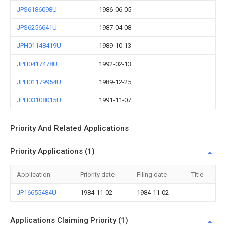
JPS6186098U
1986-06-05
JPS6256641U
1987-04-08
JPH01148419U
1989-10-13
JPH0417478U
1992-02-13
JPH01179954U
1989-12-25
JPH03108015U
1991-11-07
Priority And Related Applications
Priority Applications (1)
Application
Priority date
Filing date
Title
JP16655484U
1984-11-02
1984-11-02
Applications Claiming Priority (1)