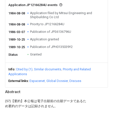
Application JP12166284U events
Application filed by Mitsui Engineering and
1984-08-08
Shipbuilding Co Ltd
Priority to JP12166284U
1984-08-08
Publication of JPS6136796U
1986-03-07
Application granted
1989-10-25
Publication of JPH0135039Y2
1989-10-25
Granted
Status
Info
Cited by (1)
Similar documents
Priority and Related
Applications
External links
Espacenet
Global Dossier
Discuss
Abstract
(57)【要約】本公報は電子出願前の出願データであるた
め要約のデータは記録されません。