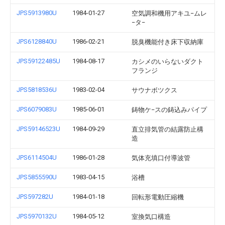
JPS5913980U
1984-01-27
空気調和機用アキユ−ムレ
−タ−
JPS6128840U
1986-02-21
脱臭機能付き床下収納庫
JPS59122485U
1984-08-17
カシメのいらないダクト
フランジ
JPS5818536U
1983-02-04
サウナボツクス
JPS6079083U
1985-06-01
鋳物ケ−スの鋳込みパイプ
JPS59146523U
1984-09-29
直立排気管の結露防止構
造
JPS6114504U
1986-01-28
気体充填口付導波管
JPS5855590U
1983-04-15
浴槽
JPS597282U
1984-01-18
回転形電動圧縮機
JPS5970132U
1984-05-12
室換気口構造