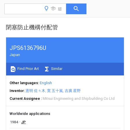
閉塞防止機構付配管
JPS6136796U
Japan
Find Prior Art
Similar
Other languages
English
Inventor
憲明 佐々木
寛 五十嵐
吉廣 星野
Current Assignee
Mitsui Engineering and Shipbuilding Co Ltd
Worldwide applications
1984
JP