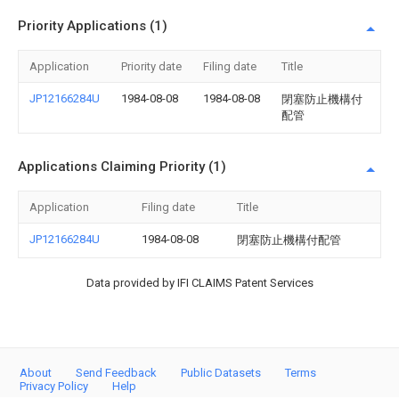
Priority Applications (1)
Application
Priority date
Filing date
Title
JP12166284U
1984-08-08
1984-08-08
閉塞防止機構付
配管
Applications Claiming Priority (1)
Application
Filing date
Title
JP12166284U
1984-08-08
閉塞防止機構付配管
Data provided by IFI CLAIMS Patent Services
About
Send Feedback
Public Datasets
Terms
Privacy Policy
Help