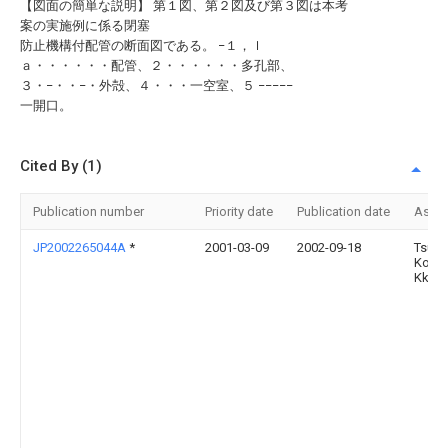
【図面の簡単な説明】 第１図、第２図及び第３図は本考
案の実施例に係る閉塞
防止機構付配管の断面図である。 −１，ｌ
ａ・・・・・・配管、２・・・・・・多孔部、
３・−・・−・外殻、４・・・一空室、５ −−−−−
一開口。
Cited By (1)
Publication number
Priority date
Publication date
Assi
JP2002265044A
*
2001-03-09
2002-09-18
Tsuk
Kogy
Kk