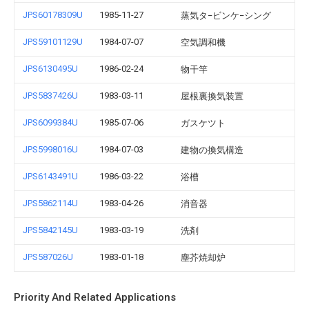
JPS60178309U
1985-11-27
蒸気タ−ビンケ−シング
JPS59101129U
1984-07-07
空気調和機
JPS6130495U
1986-02-24
物干竿
JPS5837426U
1983-03-11
屋根裏換気装置
JPS6099384U
1985-07-06
ガスケツト
JPS5998016U
1984-07-03
建物の換気構造
JPS6143491U
1986-03-22
浴槽
JPS5862114U
1983-04-26
消音器
JPS5842145U
1983-03-19
洗剤
JPS587026U
1983-01-18
塵芥焼却炉
Priority And Related Applications