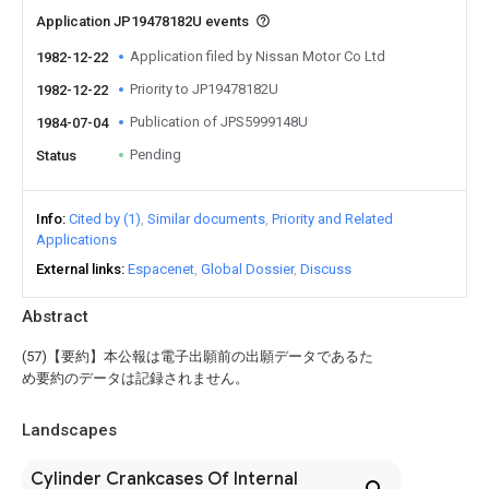
Application JP19478182U events
Application filed by Nissan Motor Co Ltd
1982-12-22
Priority to JP19478182U
1982-12-22
Publication of JPS5999148U
1984-07-04
Pending
Status
Info
Cited by (1)
Similar documents
Priority and Related
Applications
External links
Espacenet
Global Dossier
Discuss
Abstract
(57)【要約】本公報は電子出願前の出願データであるた
め要約のデータは記録されません。
Landscapes
Cylinder Crankcases Of Internal