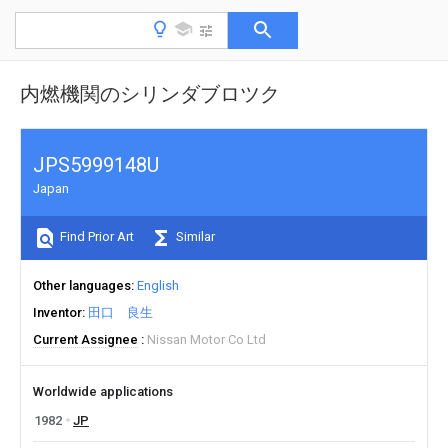
内燃機関のシリンダブロツク
JPS5999148U
Japan
Find Prior Art
Similar
Other languages
English
Inventor
田口 良生
Current Assignee
Nissan Motor Co Ltd
Worldwide applications
1982
JP