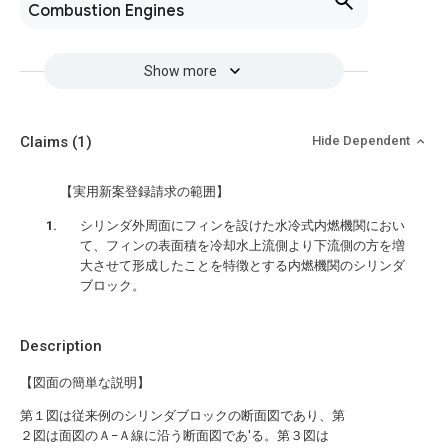
Combustion Engines
Show more
Claims
(1)
Hide Dependent
【実用新案登録請求の範囲】
シリンダ外周面にフィンを設けた水冷式内燃機関におい
て、フィンの表面積を冷却水上流側より下流側の方を増
大させて形成したことを特徴とする内燃機関のシリンダ
ブロック。
Description
【図面の簡単な説明】
第１図は従来例のシリンダブロックの断面図であり、第
２図は面図のＡ−Ａ線に沿う断面図であ′る。第３図は