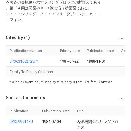
本考案の実施例を示すシリンダブロックの断面図であり
、第゛４爾は同図のＢ−Ｂ線に沿う断面図である。
１・・・シリンダ、２・・・シリンダブロック、６・・
・フィン。
Cited By (1)
Publication number
Priority date
Publication date
Assi
JPS63168242U
*
1987-04-22
1988-11-01
Family To Family Citations
* Cited by examiner, † Cited by third party, ‡ Family to family citation
Similar Documents
Publication
Publication Date
Title
JPS5999148U
1984-07-04
内燃機関のシリンダブロ
ツク