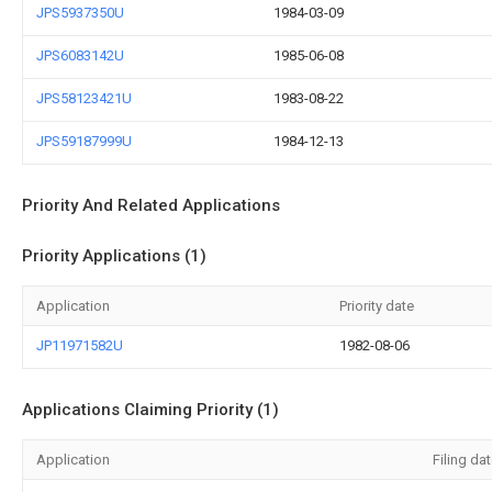
JPS5937350U
1984-03-09
JPS6083142U
1985-06-08
JPS58123421U
1983-08-22
JPS59187999U
1984-12-13
Priority And Related Applications
Priority Applications (1)
Application
Priority date
JP11971582U
1982-08-06
Applications Claiming Priority (1)
Application
Filing da