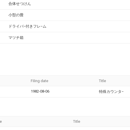
合体せつけん
小型の畳
ドライバ−付きフレ−ム
マツチ箱
Filing date
Title
1982-08-06
特殊カウンタ−
te
Title