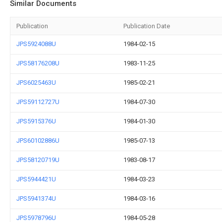
Similar Documents
Publication
Publication Date
JPS5924088U
1984-02-15
JPS58176208U
1983-11-25
JPS6025463U
1985-02-21
JPS59112727U
1984-07-30
JPS5915376U
1984-01-30
JPS60102886U
1985-07-13
JPS58120719U
1983-08-17
JPS5944421U
1984-03-23
JPS5941374U
1984-03-16
JPS5978796U
1984-05-28