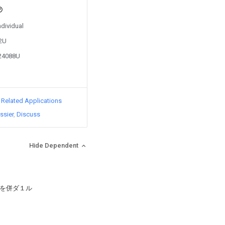
ndividual
82U
924088U
d Related Applications
ssier
Discuss
Hide Dependent
を併ダ１ル