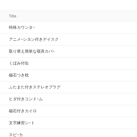
Title
特殊カウンタ−
アニメ−シヨン付きデイスク
取り替え簡単な寝具カバ−
くぼみ付缶
磁石つき枕
ふたまた付きステレオプラグ
ヒダ付きコンド−ム
磁石付きカイロ
文字練習シ−ト
スピ−カ