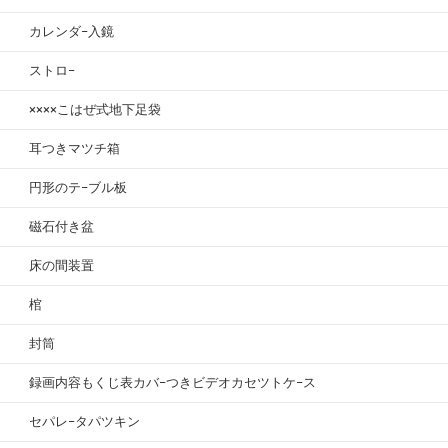
カレンダ−入鏡
ストロ−
××××こはぜ式地下足袋
耳つきマツチ箱
円形のテ−ブル板
磁石付き盆
床の間装置
棺
封筒
録画内容もくじ表カバ−つきビデオカセツトケ−ス
セパレ−タパツキン