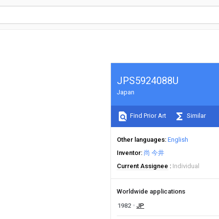
JPS5924088U
Japan
Find Prior Art
Similar
Other languages
English
Inventor
尚 今井
Current Assignee
Individual
Worldwide applications
1982
JP