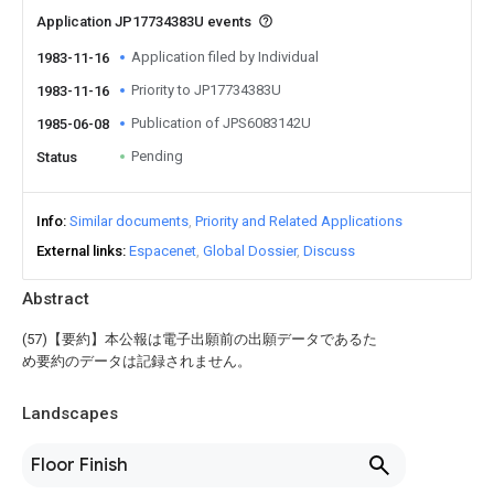
Application JP17734383U events
Application filed by Individual
1983-11-16
Priority to JP17734383U
1983-11-16
Publication of JPS6083142U
1985-06-08
Pending
Status
Info
Similar documents
Priority and Related Applications
External links
Espacenet
Global Dossier
Discuss
Abstract
(57)【要約】本公報は電子出願前の出願データであるた
め要約のデータは記録されません。
Landscapes
Floor Finish