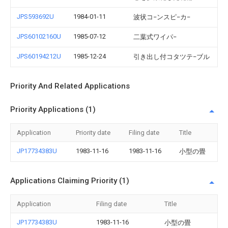
JPS593692U
1984-01-11
波状コ−ンスピ−カ−
JPS60102160U
1985-07-12
二葉式ワイパ−
JPS60194212U
1985-12-24
引き出し付コタツテ−ブル
Priority And Related Applications
Priority Applications (1)
Application
Priority date
Filing date
Title
JP17734383U
1983-11-16
1983-11-16
小型の畳
Applications Claiming Priority (1)
Application
Filing date
Title
JP17734383U
1983-11-16
小型の畳