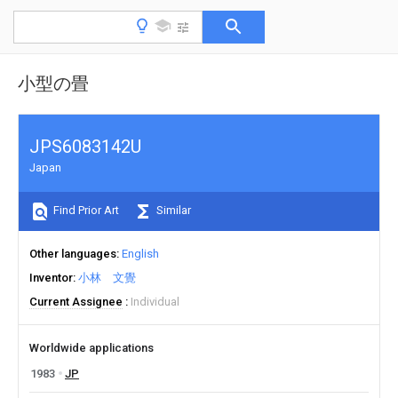
小型の畳
JPS6083142U
Japan
Find Prior Art
Similar
Other languages
English
Inventor
小林 文覺
Current Assignee
Individual
Worldwide applications
1983
JP