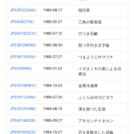
JPS59122266U
1984-08-17
指印章
JPS6043716U
1985-03-27
三角の吸着器
JPS60102231U
1985-07-12
穴つき石鹸
JPS58128096U
1983-08-30
取つ手付き文字版
JPS58110036U
1983-07-27
つまようじ付マツチ
JPS609940U
1985-01-23
イボタノキの葉による治
療法
JPS59158981U
1984-10-25
金庫冷蔵庫
JPS59112696U
1984-07-30
ふくらみ付ガビヨウ
JPS59120188U
1984-08-13
溝を掘つた定規
JPS60146028U
1985-09-27
アキカンチイホカン
JPS59160522U
1984-10-27
芯を多数化した花輪