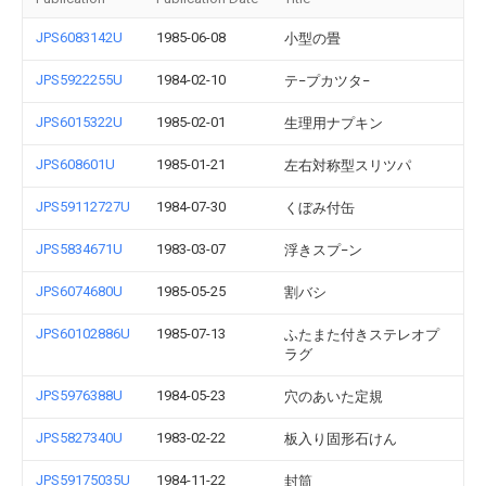
JPS6083142U
1985-06-08
小型の畳
JPS5922255U
1984-02-10
テ−プカツタ−
JPS6015322U
1985-02-01
生理用ナプキン
JPS608601U
1985-01-21
左右対称型スリツパ
JPS59112727U
1984-07-30
くぼみ付缶
JPS5834671U
1983-03-07
浮きスプ−ン
JPS6074680U
1985-05-25
割バシ
JPS60102886U
1985-07-13
ふたまた付きステレオプ
ラグ
JPS5976388U
1984-05-23
穴のあいた定規
JPS5827340U
1983-02-22
板入り固形石けん
JPS59175035U
1984-11-22
封筒