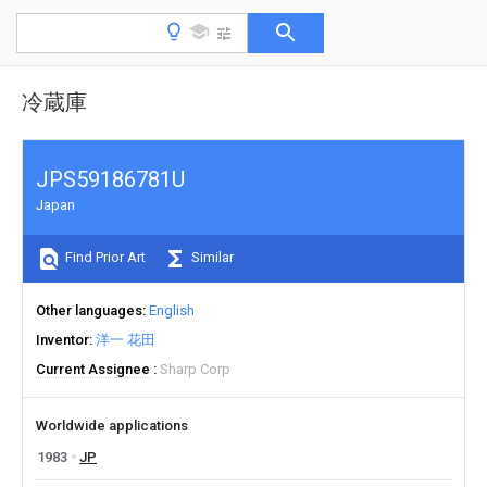
冷蔵庫
JPS59186781U
Japan
Find Prior Art
Similar
Other languages
English
Inventor
洋一 花田
Current Assignee
Sharp Corp
Worldwide applications
1983
JP