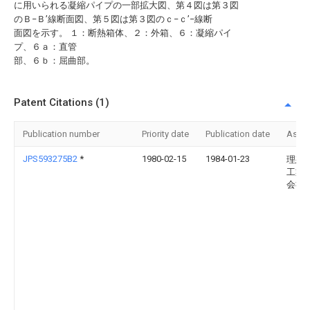
に用いられる凝縮パイプの一部拡大図、第４図は第３図
のＢ−Ｂ’線断面図、第５図は第３図のｃ−ｃ’−線断
面図を示す。 １：断熱箱体、２：外箱、６：凝縮パイ
プ、６ａ：直管
部、６ｂ：屈曲部。
Patent Citations (1)
Publication number
Priority date
Publication date
Assi
JPS593275B2
*
1980-02-15
1984-01-23
理想
工業
会社