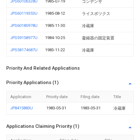
JPS60106328U
1985-07-19
コンデンサ
JPS60119353U
1985-08-12
ライスボツクス
JPS60180978U
1985-11-30
冷蔵庫
JPS59158977U
1984-10-25
凝縮器の固定装置
JPS58174687U
1983-11-22
冷蔵庫
Priority And Related Applications
Priority Applications (1)
Application
Priority date
Filing date
Title
JP8415883U
1983-05-31
1983-05-31
冷蔵庫
Applications Claiming Priority (1)