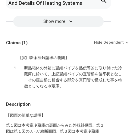
And Details Of Heating Systems
Show more
Claims
(1)
Hide Dependent
【実用新案登録請求の範囲】
断熱箱体の外箱に凝縮パイプを熱伝導的に取り付けた冷
蔵庫に於いて、上記凝縮パイプの直管部を偏平状となし
、その屈曲部に相当する部分を真円管で構成した事を特
徴としてなる冷蔵庫。
Description
【図面の簡単な説明】
第１図は本考案冷蔵庫の裏面からみた外観斜視図、第２
図は第１図のＡ−Ａ’線断面図、第３図は本考案冷蔵庫