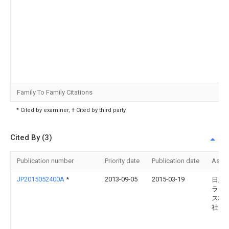
Family To Family Citations
* Cited by examiner, † Cited by third party
Cited By (3)
Publication number
Priority date
Publication date
Assi
JP2015052400A
*
2013-09-05
2015-03-19
日立
ライ
ス株
社