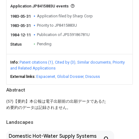
Application JP8415883U events
Application filed by Sharp Corp
1983-05-31
Priority to JP8415883U
1983-05-31
Publication of JPS59186781U
1984-12-11
Pending
Status
Info
Patent citations (1)
Cited by (3)
Similar documents
Priority
and Related Applications
External links
Espacenet
Global Dossier
Discuss
Abstract
(57)【要約】本公報は電子出願前の出願データであるた
め要約のデータは記録されません。
Landscapes
Domestic Hot-Water Supply Systems