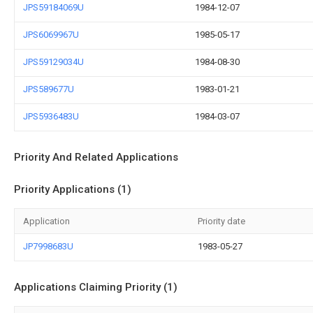
JPS59184069U
1984-12-07
JPS6069967U
1985-05-17
JPS59129034U
1984-08-30
JPS589677U
1983-01-21
JPS5936483U
1984-03-07
Priority And Related Applications
Priority Applications (1)
Application
Priority date
JP7998683U
1983-05-27
Applications Claiming Priority (1)