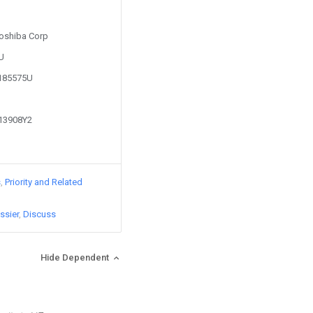
Toshiba Corp
3U
9185575U
213908Y2
s
Priority and Related
ssier
Discuss
Hide Dependent