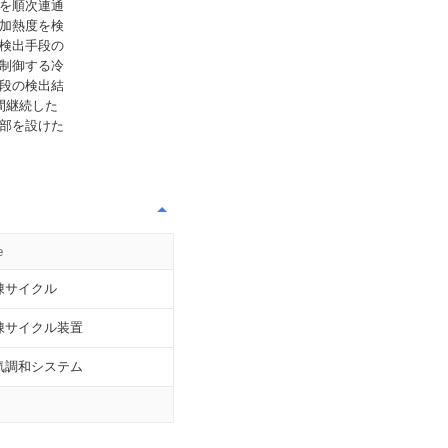
を順次連通
加熱度を検
検出手段の
制御する冷
段の検出結
間継続した
部を設けた
e
凍サイクル
凍サイクル装置
気調和システム