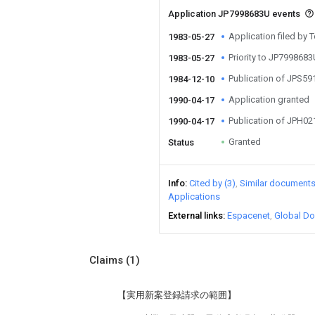
Application JP7998683U events
Application filed by 
1983-05-27
Priority to JP799868
1983-05-27
Publication of JPS5
1984-12-10
Application granted
1990-04-17
Publication of JPH0
1990-04-17
Granted
Status
Info
Cited by (3)
Similar document
Applications
External links
Espacenet
Global Do
Claims
(1)
【実用新案登録請求の範囲】