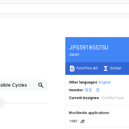
JPS59185575U
Japan
Find Prior Art
Similar
Other languages
English
sible Cycles
Inventor
深見 晃
Current Assignee
Toshiba Corp
Worldwide applications
1983
JP