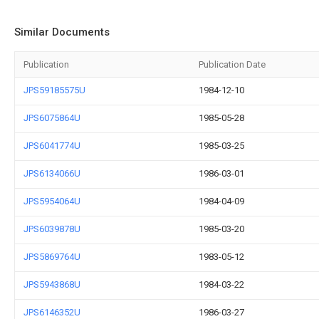
Similar Documents
Publication
Publication Date
JPS59185575U
1984-12-10
JPS6075864U
1985-05-28
JPS6041774U
1985-03-25
JPS6134066U
1986-03-01
JPS5954064U
1984-04-09
JPS6039878U
1985-03-20
JPS5869764U
1983-05-12
JPS5943868U
1984-03-22
JPS6146352U
1986-03-27