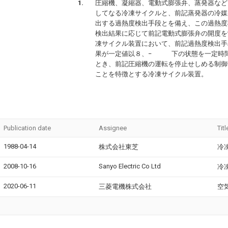
圧縮機、凝縮器、電動式膨張弁、蒸発器など
してなる冷凍サイクルと、前記蒸発器の冷媒
出する過熱度検出手段とを備え、この過熱度
検出結果に応じて前記電動式膨張弁の開度を
凍サイクル装置において、前記過熱度検出手
果が一定値以８、− 下の状態を一定時
とき、前記圧縮機の運転を停止せしめる制御
ことを特徴とする冷凍サイクル装置。
Publication date
Assignee
Titl
1988-04-14
株式会社東芝
冷
2008-10-16
Sanyo Electric Co Ltd
冷
2020-06-11
三菱電機株式会社
空