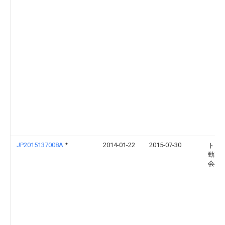
JP2015137008A
*
2014-01-22
2015-07-30
トヨ
動車
会社