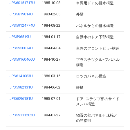
JPS60151717U
1985-10-08
車両用ドアの排水構造
JPS5819014U
1983-02-05
外壁
JPS59124774U
1984-08-22
パネルからの排水構造
JPS596519U
1984-01-17
自動車のドア下部構造
JPS5950874U
1984-04-04
車両のフロントピラ−構造
JPS59160466U
1984-10-27
プラスチツクル−フパネル
構造
JPS6141083U
1986-03-15
ロツカパネル構造
JPS5982131U
1984-06-02
軒樋
JPS6096181U
1985-07-01
ドア−ステツプ部のサイド
メンバ構造
JPS59111202U
1984-07-27
物置の壁パネルと床桟と
の当接部