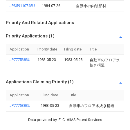
JPS59110748U
1984-07-26
自動車の内装部材
Priority And Related Applications
Priority Applications (1)
Application
Priority date
Filing date
Title
JP7775383U
1983-05-23
1983-05-23
自動車のフロア水
抜き構造
Applications Claiming Priority (1)
Application
Filing date
Title
JP7775383U
1983-05-23
自動車のフロア水抜き構造
Data provided by IFI CLAIMS Patent Services