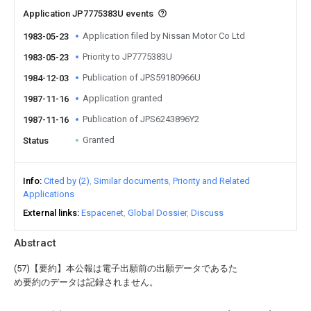
Application JP7775383U events
Application filed by Nissan Motor Co Ltd
1983-05-23
Priority to JP7775383U
1983-05-23
Publication of JPS59180966U
1984-12-03
Application granted
1987-11-16
Publication of JPS6243896Y2
1987-11-16
Granted
Status
Info
Cited by (2)
Similar documents
Priority and Related
Applications
External links
Espacenet
Global Dossier
Discuss
Abstract
(57)【要約】本公報は電子出願前の出願データであるた
め要約のデータは記録されません。