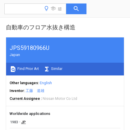
自動車のフロア水抜き構造
JPS59180966U
Japan
Find Prior Art
Similar
Other languages
English
Inventor
工藤 道雄
Current Assignee
Nissan Motor Co Ltd
Worldwide applications
1983
JP