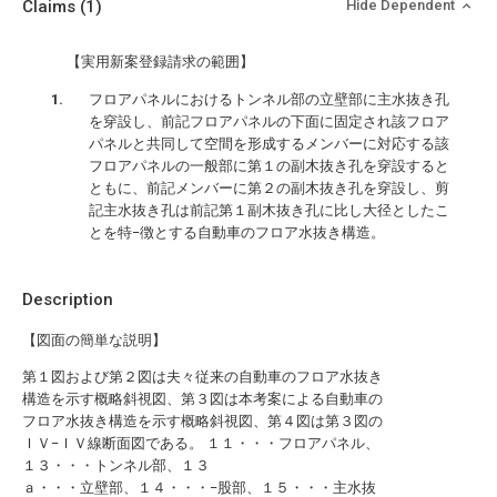
Claims
(1)
Hide Dependent
【実用新案登録請求の範囲】
フロアパネルにおけるトンネル部の立壁部に主水抜き孔
を穿設し、前記フロアパネルの下面に固定され該フロア
パネルと共同して空間を形成するメンバーに対応する該
フロアパネルの一般部に第１の副木抜き孔を穿設すると
ともに、前記メンバーに第２の副木抜き孔を穿設し、剪
記主水抜き孔は前記第１副木抜き孔に比し大径としたこ
とを特−徴とする自動車のフロア水抜き構造。
Description
【図面の簡単な説明】
第１図および第２図は夫々従来の自動車のフロア水抜き
構造を示す概略斜視図、第３図は本考案による自動車の
フロア水抜き構造を示す概略斜視図、第４図は第３図の
ＩＶ−ＩＶ線断面図である。 １１・・・フロアパネル、
１３・・・トンネル部、１３
ａ・・・立壁部、１４・・・−股部、１５・・・主水抜