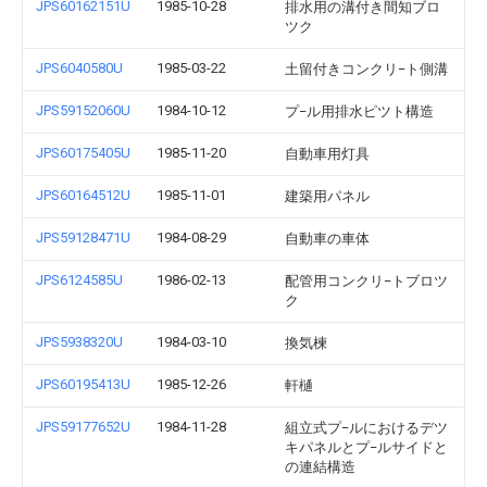
JPS60162151U
1985-10-28
排水用の溝付き間知ブロ
ツク
JPS6040580U
1985-03-22
土留付きコンクリ−ト側溝
JPS59152060U
1984-10-12
プ−ル用排水ピツト構造
JPS60175405U
1985-11-20
自動車用灯具
JPS60164512U
1985-11-01
建築用パネル
JPS59128471U
1984-08-29
自動車の車体
JPS6124585U
1986-02-13
配管用コンクリ−トブロツ
ク
JPS5938320U
1984-03-10
換気楝
JPS60195413U
1985-12-26
軒樋
JPS59177652U
1984-11-28
組立式プ−ルにおけるデツ
キパネルとプ−ルサイドと
の連結構造