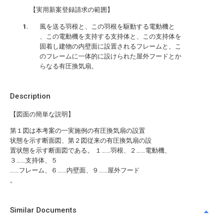
【実用新案登録請求の範囲】
風を送る羽根と、この羽根を駆動する電動機と
、この電動機を支持する支持体と、この支持体を
固着し建物の内壁面に設置されるフレームと、こ
のフレームに一体的に設けられた屋外フードとか
らなる有圧換気扇。
Description
【図面の簡単な説明】
第１図は本考案の一実施例の有圧換気扇の設置
状態を示す断面図、第２図従来の有圧換気扇の設
置状態を示す断面図である。 １……羽根、２……電動機、
３……支持体、５
……フレーム、６……内壁面、９……屋外フード
。
Similar Documents