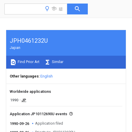
JPH0461232U
Japan
Find Prior Art
Similar
Other languages
English
Worldwide applications
1990
JP
Application JP10112690U events
Application filed
1990-09-26