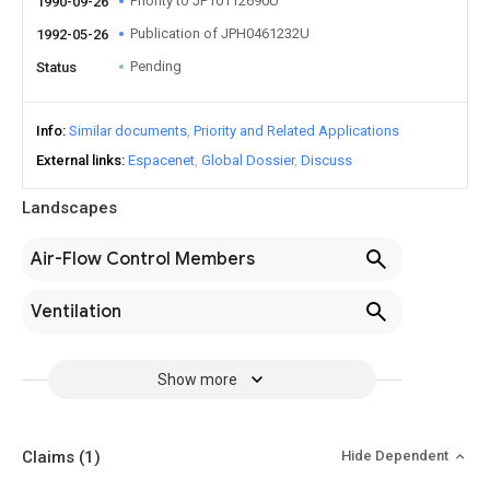
Priority to JP10112690U
1990-09-26
Publication of JPH0461232U
1992-05-26
Pending
Status
Info
Similar documents
Priority and Related Applications
External links
Espacenet
Global Dossier
Discuss
Landscapes
Air-Flow Control Members
Ventilation
Show more
Claims
(1)
Hide Dependent