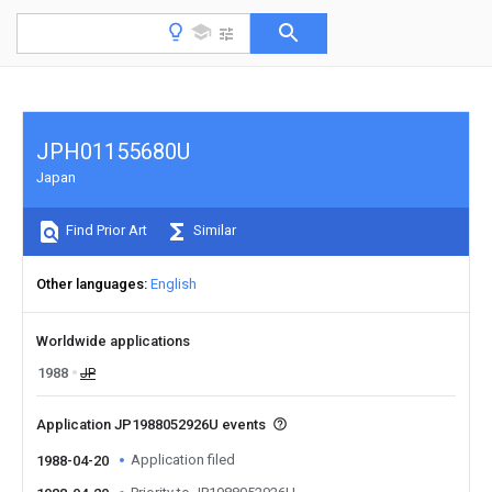
JPH01155680U
Japan
Find Prior Art
Similar
Other languages
English
Worldwide applications
1988
JP
Application JP1988052926U events
Application filed
1988-04-20