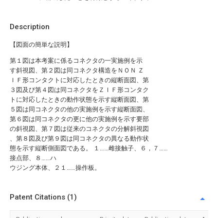
Description
【図面の簡単な説明】
第１図は本考案に係るコネクタの一実施例を示
す斜視図、第２図は同コネクタ構造をＮＯＮ Ｚ
ＩＦ形コンタクトに対応したときの縦断面図、第
３図及び第４図は同コネクタをＺＩＦ形コンタク
トに対応したときの動作状態を示す縦断面図、第
５図は同コネクタの他の実施例を示す縦断面図、
第６図は同コネクタの更に他の実施例を示す要部
の斜視図、第７図は従来のコネクタの分解斜視図
、第８図及び第９図は同コネクタの異なる動作状
態を示す縦断側面図である。 １……雌接触子、６，７……
接点部、８……ハ
ウジング本体、２１……操作板。
Patent Citations (1)