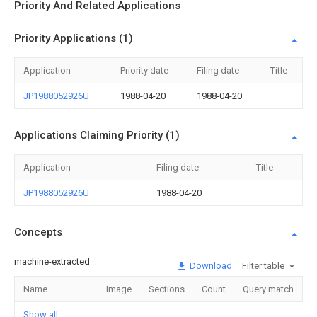
Priority And Related Applications
Priority Applications (1)
Application
Priority date
Filing date
Title
JP1988052926U
1988-04-20
1988-04-20
Applications Claiming Priority (1)
Application
Filing date
Title
JP1988052926U
1988-04-20
Concepts
machine-extracted
Download
Filter table
Name
Image
Sections
Count
Query match
Show all