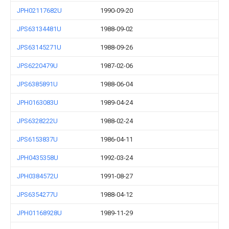
JPH02117682U
1990-09-20
JPS63134481U
1988-09-02
JPS63145271U
1988-09-26
JPS6220479U
1987-02-06
JPS6385891U
1988-06-04
JPH0163083U
1989-04-24
JPS6328222U
1988-02-24
JPS6153837U
1986-04-11
JPH0435358U
1992-03-24
JPH0384572U
1991-08-27
JPS6354277U
1988-04-12
JPH01168928U
1989-11-29