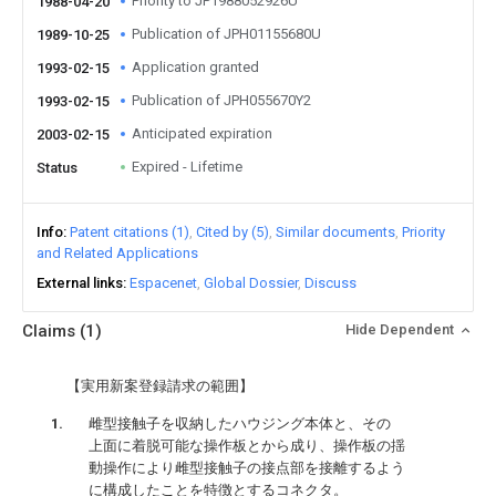
Priority to JP1988052926U
1988-04-20
Publication of JPH01155680U
1989-10-25
Application granted
1993-02-15
Publication of JPH055670Y2
1993-02-15
Anticipated expiration
2003-02-15
Expired - Lifetime
Status
Info
Patent citations (1)
Cited by (5)
Similar documents
Priority
and Related Applications
External links
Espacenet
Global Dossier
Discuss
Claims
(1)
Hide Dependent
【実用新案登録請求の範囲】
雌型接触子を収納したハウジング本体と、その
上面に着脱可能な操作板とから成り、操作板の揺
動操作により雌型接触子の接点部を接離するよう
に構成したことを特徴とするコネクタ。