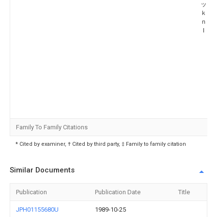
ッド
ｋｔ
ｎｉ
Ｉｎ
Family To Family Citations
* Cited by examiner, † Cited by third party, ‡ Family to family citation
Similar Documents
Publication
Publication Date
Title
JPH01155680U
1989-10-25