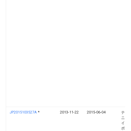
JP2015103527A
*
2013-11-22
2015-06-04
テク
ニク
イン
ポレ