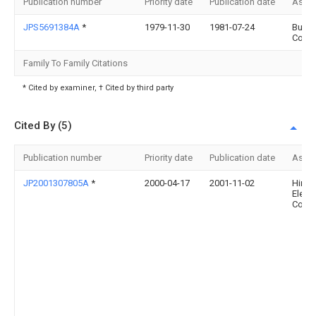
Publication number
Priority date
Publication date
Assi
JPS5691384A
*
1979-11-30
1981-07-24
Burnd
Corp
Family To Family Citations
* Cited by examiner, † Cited by third party
Cited By (5)
Publication number
Priority date
Publication date
Assi
JP2001307805A
*
2000-04-17
2001-11-02
Hiros
Electr
Co Lt