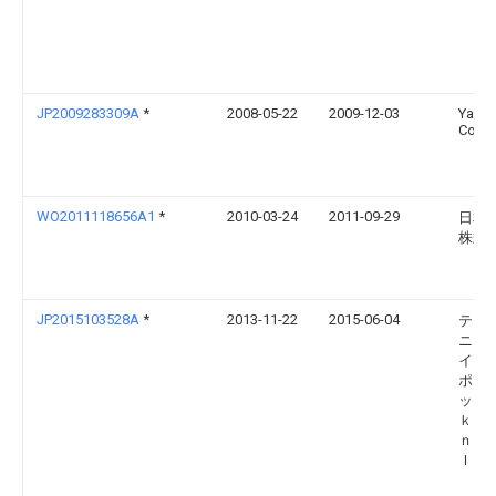
JP2009283309A
*
2008-05-22
2009-12-03
Yazak
Corp
WO2011118656A1
*
2010-03-24
2011-09-29
日本
株式
JP2015103528A
*
2013-11-22
2015-06-04
テク
ニク
イン
ポレ
ッド
ｋｔ
ｎｉ
Ｉｎ