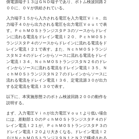
側電源端子１３はＧＮＤ端子であり、ボトム検波回路２
００に、０Ｖが供給されている。
入力端子１５から入力される電圧を入力電圧Ｖｉｎ、出
力端子４０から出力される電圧を出力電圧Ｖｏｕｔで表
す。ＰｃｈＭＯＳトランジスタＰ３のソースからドレイ
ンに流れる電流をドレイン電流Ｉ２０、ＰｃｈＭＯＳト
ランジスタＰ４のソースからドレインに流れる電流をド
レイン電流Ｉ２１で表す。また、ＮｃｈＭＯＳトランジ
スタＮ２４のドレインからソースに流れる電流をドレイ
ン電流Ｉ３４、ＮｃｈＭＯＳトランジスタＮ２６のドレ
インからソースに流れる電流をドレイン電流Ｉ３５、Ｎ
ｃｈＭＯＳトランジスタＮ２７のドレインからソースに
流れる電流をドレイン電流Ｉ３６、定電流源３０が出力
する定電流を電流Ｉ３０で表す。
以下に、本実施形態２のボトム検波回路２００の動作を
説明する。
まず、入力電圧Ｖｉｎが出力電圧Ｖｏｕｔより低い場合
には、差動部１０のＰｃｈＭＯＳトランジスタＰ４のド
レイン電流Ｉ２１が、ＰｃｈＭＯＳトランジスタＰ３の
ドレイン電流Ｉ２０より大きくなる。ドレイン電流Ｉ２
０はＮｃｈＭＯＳトランジスタＮ１とＮ２で構成される