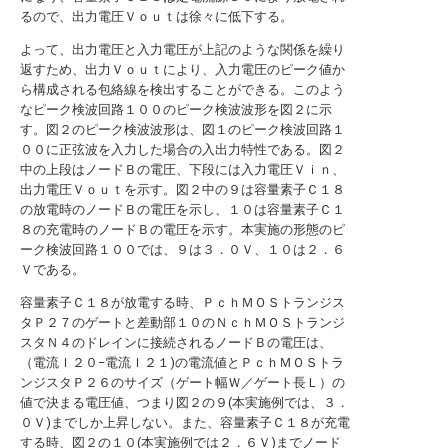
るので、出力電圧Ｖｏｕｔは徐々に低下する。
よって、出力電圧と入力電圧が上記のような関係を繰り
返すため、出力Ｖｏｕｔにより、入力電圧のピーク値か
ら構成される包絡線を検出することができる。このよう
なピーク検波回路１００のピーク検波波形を図２に示
す。図２のピーク検波波形は、図１のピーク検波回路１
００に正弦波を入力した場合の入出力特性である。図２
中の上段はノードＢの電圧、下段には入力電圧Ｖｉｎ、
出力電圧Ｖｏｕｔを示す。図２中の９は容量素子Ｃ１８
の放電時のノードＢの電圧を示し、１０は容量素子Ｃ１
８の充電時のノードＢの電圧を示す。本実施の形態のピ
ーク検波回路１００では、９は３．０Ｖ、１０は２．６
Ｖである。
容量素子Ｃ１８が放電する時、ＰｃｈＭＯＳトランジス
タＰ２７のゲートと差動部１０のＮｃｈＭＯＳトランジ
スタＮ４のドレインに接続されるノードＢの電圧は、
（電流Ｉ２０−電流Ｉ２１)の電流値とＰｃｈＭＯＳトラ
ンジスタＰ２６のサイズ（ゲート幅Ｗ／ゲート長Ｌ）の
値で決まる電圧値、つまり図２の９(本実施例では、３．
０Ｖ)までしか上昇しない。また、容量素子Ｃ１８が充電
する時、図２の１０(本実施例では２．６Ｖ)までノード