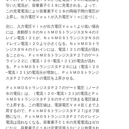
引いた電流が、容量素子Ｃ１８に充電される。よって、
この充電電流により容量素子Ｃ１８の両端子間の電圧が
上昇し、出力電圧Ｖｏｕｔが入力電圧Ｖｉｎに近づく。
次に、入力電圧Ｖｉｎが出力電圧Ｖｏｕｔより低い場合
には、差動部１０のＮｃｈＭＯＳトランジスタＮ４のド
レイン電流Ｉ２１が、ＮｃｈＭＯＳトランジスタＮ３の
ドレイン電流Ｉ２０より小さくなる。ＮｃｈＭＯＳトラ
ンジスタＮ４のドレインには、電流Ｉ２１の電流が流れ
ることから、ＰｃｈＭＯＳトランジスタＰ２７のゲート
ライン２２に（電流Ｉ２０−電流Ｉ２１)の電流が流れ
る。ＰｃｈＭＯＳトランジスタＰ２６には（電流Ｉ２０
−電流Ｉ２１)の電流分が増加し、ＰｃｈＭＯＳトランジ
スタＰ２７のゲートの電圧を上昇させる。
ＰｃｈＭＯＳトランジスタＰ２７のゲート電圧（ノード
Ｂの電位）は、（電流Ｉ２０−電流Ｉ２１)の電流とＰｃ
ｈＭＯＳトランジスタＰ２６のサイズで決まる電圧値ま
で上昇する。この電圧値は、電源電圧Ｖｄｄ近くまで上
昇するので、ＰｃｈＭＯＳトランジスタＰ２７はオフ状
態になり、ＰｃｈＭＯＳトランジスタＰ２７のドレイン
電流は流れなくなる。容量素子Ｃ１８の充電電流はゼロ
になり、容量素子Ｃ１８は定電流源３０により放電され