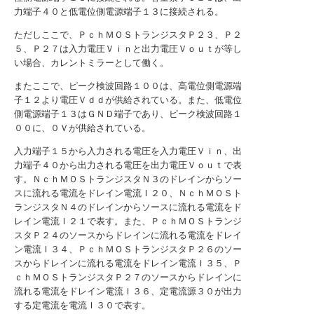
力端子４０と低電位側電源端子１３に接続される。
ただしここで、ＰｃｈＭＯＳトランジスタＰ２３、Ｐ２
５、Ｐ２７は入力電圧Ｖｉｎと出力電圧Ｖｏｕｔが等し
い場合、カレントミラーとして働く。
またここで、ピーク検波回路１００は、高電位側電源端
子１２より電圧Ｖｄｄが供給されている。また、低電位
側電源端子１３はＧＮＤ端子であり、ピーク検波回路１
００に、０Ｖが供給されている。
入力端子１５から入力される電圧を入力電圧Ｖｉｎ、出
力端子４０から出力される電圧を出力電圧Ｖｏｕｔで表
す。ＮｃｈＭＯＳトランジスタＮ３のドレインからソー
スに流れる電流をドレイン電流Ｉ２０、ＮｃｈＭＯＳト
ランジスタＮ４のドレインからソースに流れる電流をド
レイン電流Ｉ２１で表す。また、ＰｃｈＭＯＳトランジ
スタＰ２４のソースからドレインに流れる電流をドレイ
ン電流Ｉ３４、ＰｃｈＭＯＳトランジスタＰ２６のソー
スからドレインに流れる電流をドレイン電流Ｉ３５、Ｐ
ｃｈＭＯＳトランジスタＰ２７のソースからドレインに
流れる電流をドレイン電流Ｉ３６、定電流源３０が出力
する定電流を電流Ｉ３０で表す。