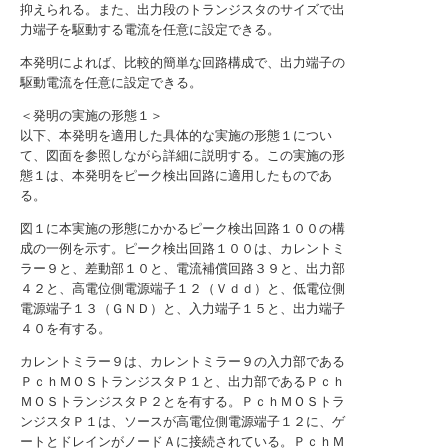
抑えられる。また、出力段のトランジスタのサイズで出
力端子を駆動する電流を任意に設定できる。
本発明によれば、比較的簡単な回路構成で、出力端子の
駆動電流を任意に設定できる。
＜発明の実施の形態１＞
以下、本発明を適用した具体的な実施の形態１につい
て、図面を参照しながら詳細に説明する。この実施の形
態１は、本発明をピーク検出回路に適用したものであ
る。
図１に本実施の形態にかかるピーク検出回路１００の構
成の一例を示す。ピーク検出回路１００は、カレントミ
ラー９と、差動部１０と、電流補償回路３９と、出力部
４２と、高電位側電源端子１２（Ｖｄｄ）と、低電位側
電源端子１３（ＧＮＤ）と、入力端子１５と、出力端子
４０を有する。
カレントミラー９は、カレントミラー９の入力部である
ＰｃｈＭＯＳトランジスタＰ１と、出力部であるＰｃｈ
ＭＯＳトランジスタＰ２とを有する。ＰｃｈＭＯＳトラ
ンジスタＰ１は、ソースが高電位側電源端子１２に、ゲ
ートとドレインがノードＡに接続されている。ＰｃｈＭ