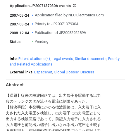
Application JP2007137930A events
Application filed by NEC Electronics Corp
2007-05-24
Priority to JP2007137930A
2007-05-24
Publication of JP2008292289A
2008-12-04
Pending
Status
Info
Patent citations (4)
Legal events
Similar documents
Priority
and Related Applications
External links
Espacenet
Global Dossier
Discuss
Abstract
【課題】従来の検波回路では、出力端子を駆動する出力
段のトランジスタが流せる電流に制限があった。
【解決手段】本発明にかかる検波回路は、入力端子に入
力された入力電圧を検波し、出力端子に出力電圧として
出力する検波回路であって、前記入力端子に入力される
入力電圧と前記出力端子に出力される出力電圧を比較す
る差動部と、前記差動部の比較の結果に応じた前記入力