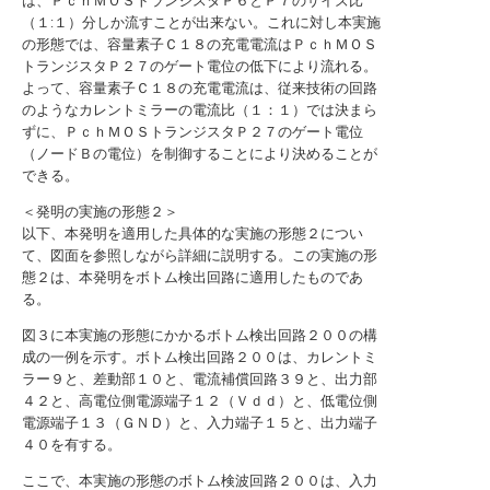
は、ＰｃｈＭＯＳトランジスタＰ６とＰ７のサイズ比
（１:１）分しか流すことが出来ない。これに対し本実施
の形態では、容量素子Ｃ１８の充電電流はＰｃｈＭＯＳ
トランジスタＰ２７のゲート電位の低下により流れる。
よって、容量素子Ｃ１８の充電電流は、従来技術の回路
のようなカレントミラーの電流比（１：１）では決まら
ずに、ＰｃｈＭＯＳトランジスタＰ２７のゲート電位
（ノードＢの電位）を制御することにより決めることが
できる。
＜発明の実施の形態２＞
以下、本発明を適用した具体的な実施の形態２につい
て、図面を参照しながら詳細に説明する。この実施の形
態２は、本発明をボトム検出回路に適用したものであ
る。
図３に本実施の形態にかかるボトム検出回路２００の構
成の一例を示す。ボトム検出回路２００は、カレントミ
ラー９と、差動部１０と、電流補償回路３９と、出力部
４２と、高電位側電源端子１２（Ｖｄｄ）と、低電位側
電源端子１３（ＧＮＤ）と、入力端子１５と、出力端子
４０を有する。
ここで、本実施の形態のボトム検波回路２００は、入力