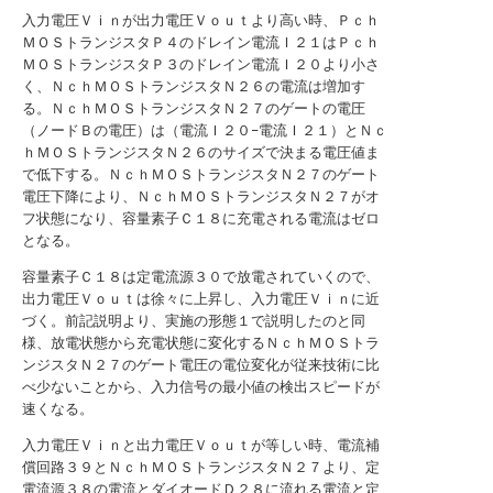
入力電圧Ｖｉｎが出力電圧Ｖｏｕｔより高い時、Ｐｃｈ
ＭＯＳトランジスタＰ４のドレイン電流Ｉ２１はＰｃｈ
ＭＯＳトランジスタＰ３のドレイン電流Ｉ２０より小さ
く、ＮｃｈＭＯＳトランジスタＮ２６の電流は増加す
る。ＮｃｈＭＯＳトランジスタＮ２７のゲートの電圧
（ノードＢの電圧）は（電流Ｉ２０−電流Ｉ２１）とＮｃ
ｈＭＯＳトランジスタＮ２６のサイズで決まる電圧値ま
で低下する。ＮｃｈＭＯＳトランジスタＮ２７のゲート
電圧下降により、ＮｃｈＭＯＳトランジスタＮ２７がオ
フ状態になり、容量素子Ｃ１８に充電される電流はゼロ
となる。
容量素子Ｃ１８は定電流源３０で放電されていくので、
出力電圧Ｖｏｕｔは徐々に上昇し、入力電圧Ｖｉｎに近
づく。前記説明より、実施の形態１で説明したのと同
様、放電状態から充電状態に変化するＮｃｈＭＯＳトラ
ンジスタＮ２７のゲート電圧の電位変化が従来技術に比
べ少ないことから、入力信号の最小値の検出スピードが
速くなる。
入力電圧Ｖｉｎと出力電圧Ｖｏｕｔが等しい時、電流補
償回路３９とＮｃｈＭＯＳトランジスタＮ２７より、定
電流源３８の電流とダイオードＤ２８に流れる電流と定