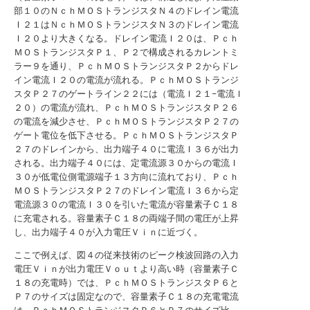
部１０のＮｃｈＭＯＳトランジスタＮ４のドレイン電流
Ｉ２１はＮｃｈＭＯＳトランジスタＮ３のドレイン電流
Ｉ２０より大きくなる。ドレイン電流Ｉ２０は、Ｐｃｈ
ＭＯＳトランジスタＰ１、Ｐ２で構成されるカレントミ
ラー９を通り、ＰｃｈＭＯＳトランジスタＰ２からドレ
イン電流Ｉ２０の電流が流れる。ＰｃｈＭＯＳトランジ
スタＰ２７のゲートライン２２には（電流Ｉ２１−電流Ｉ
２０）の電流が流れ、ＰｃｈＭＯＳトランジスタＰ２６
の電流を減少させ、ＰｃｈＭＯＳトランジスタＰ２７の
ゲート電位を低下させる。ＰｃｈＭＯＳトランジスタＰ
２７のドレインから、出力端子４０に電流Ｉ３６が出力
される。出力端子４０には、定電流源３０からの電流Ｉ
３０が低電位側電源端子１３方向に流れており、Ｐｃｈ
ＭＯＳトランジスタＰ２７のドレイン電流Ｉ３６から定
電流源３０の電流Ｉ３０を引いた電流が容量素子Ｃ１８
に充電される。容量素子Ｃ１８の両端子間の電圧が上昇
し、出力端子４０が入力電圧Ｖｉｎに近づく。
ここで例えば、図４の従来技術のピーク検波回路の入力
電圧Ｖｉｎが出力電圧Ｖｏｕｔより高い時（容量素子Ｃ
１８の充電時）では、ＰｃｈＭＯＳトランジスタＰ６と
Ｐ７のサイズは固定なので、容量素子Ｃ１８の充電電流