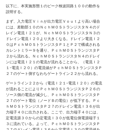
以下に、本実施形態１のピーク検波回路１００の動作を
説明する。
まず、入力電圧Ｖｉｎが出力電圧Ｖｏｕｔより高い場合
には、差動部１０のＮｃｈＭＯＳトランジスタＮ４のド
レイン電流Ｉ２１が、ＮｃｈＭＯＳトランジスタＮ３の
ドレイン電流Ｉ２０より大きくなる。ドレイン電流Ｉ２
０はＰｃｈＭＯＳトランジスタＰ１とＰ２で構成される
カレントミラー９を通り、ＰｃｈＭＯＳトランジスタＰ
２から流れる。ＮｃｈＭＯＳトランジスタＮ４のドレイ
ンには電流Ｉ２１の電流が流れることから、（電流Ｉ２
１−電流Ｉ２０）の電流値がＰｃｈＭＯＳトランジスタＰ
２７のゲート側すなわちゲートライン２２から流れる。
ゲートライン２２から（電流Ｉ２１−電流Ｉ２０）の電流
が流れることによりＰｃｈＭＯＳトランジスタＰ２６の
ソース側の電流が減少し、ＰｃｈＭＯＳトランジスタＰ
２７のゲート電位（ノードＢの電位）が低下する。Ｐｃ
ｈＭＯＳトランジスタＰ２７のドレイン電流Ｉ３６が出
力端子４０に出力される。ここで、出力端子４０には、
定電流源３０からの定電流Ｉ３０が低電位側電源端子１
３に流れている。よって、ＰｃｈＭＯＳトランジスタＰ
２７のドレイン電流Ｉ３６から定電流Ｉ３０の電流値を