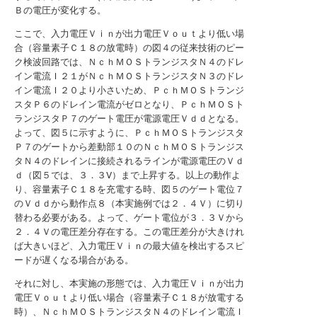
Ｂの電圧が変化する。
ここで、入力電圧Ｖｉｎが出力電圧Ｖｏｕｔより低い場
合（容量素子Ｃ１８の放電時）の図４の従来技術のピー
ク検波回路では、ＮｃｈＭＯＳトランジスタＮ４のドレ
イン電流Ｉ２１がＮｃｈＭＯＳトランジスタＮ３のドレ
イン電流Ｉ２０より小さいため、ＰｃｈＭＯＳトランジ
スタＰ６のドレイン電流がゼロとなり、ＰｃｈＭＯＳト
ランジスタＰ７のゲート電圧が電源電圧Ｖｄｄとなる。
よって、図５に示すように、ＰｃｈＭＯＳトランジスタ
Ｐ７のゲートから差動部１０のＮｃｈＭＯＳトランジス
タＮ４のドレインに接続されるラインが電源電圧のＶｄ
ｄ（図５では、３．３V）まで上昇する。以上の動作よ
り、容量素子Ｃ１８を充電する時、図５のゲート電位７
のＶｄｄから動作点８（本実施例では２．４Ｖ）に切り
替わる必要がある。よって、ゲート電位が３．３Ｖから
２．４Ｖの電圧差分存在する。この電圧差分が大きけれ
ば大きいほど、入力電圧Ｖｉｎの最大値を検出するスピ
ードが遅くなる場合がある。
それに対し、本実施の形態では、入力電圧Ｖｉｎが出力
電圧Ｖｏｕｔより低い場合（容量素子Ｃ１８が放電する
時）、ＮｃｈＭＯＳトランジスタＮ４のドレイン電流Ｉ