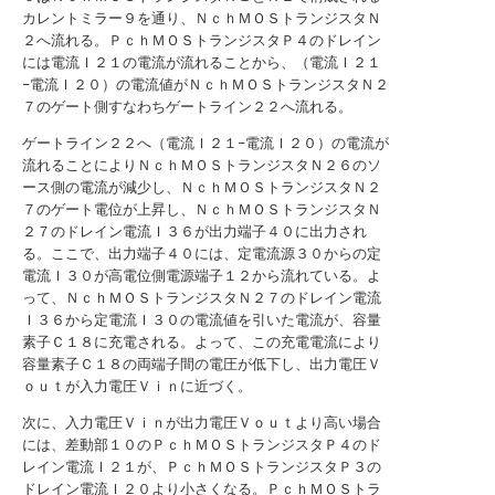
カレントミラー９を通り、ＮｃｈＭＯＳトランジスタＮ
２へ流れる。ＰｃｈＭＯＳトランジスタＰ４のドレイン
には電流Ｉ２１の電流が流れることから、（電流Ｉ２１
−電流Ｉ２０）の電流値がＮｃｈＭＯＳトランジスタＮ２
７のゲート側すなわちゲートライン２２へ流れる。
ゲートライン２２へ（電流Ｉ２１−電流Ｉ２０）の電流が
流れることによりＮｃｈＭＯＳトランジスタＮ２６のソ
ース側の電流が減少し、ＮｃｈＭＯＳトランジスタＮ２
７のゲート電位が上昇し、ＮｃｈＭＯＳトランジスタＮ
２７のドレイン電流Ｉ３６が出力端子４０に出力され
る。ここで、出力端子４０には、定電流源３０からの定
電流Ｉ３０が高電位側電源端子１２から流れている。よ
って、ＮｃｈＭＯＳトランジスタＮ２７のドレイン電流
Ｉ３６から定電流Ｉ３０の電流値を引いた電流が、容量
素子Ｃ１８に充電される。よって、この充電電流により
容量素子Ｃ１８の両端子間の電圧が低下し、出力電圧Ｖ
ｏｕｔが入力電圧Ｖｉｎに近づく。
次に、入力電圧Ｖｉｎが出力電圧Ｖｏｕｔより高い場合
には、差動部１０のＰｃｈＭＯＳトランジスタＰ４のド
レイン電流Ｉ２１が、ＰｃｈＭＯＳトランジスタＰ３の
ドレイン電流Ｉ２０より小さくなる。ＰｃｈＭＯＳトラ