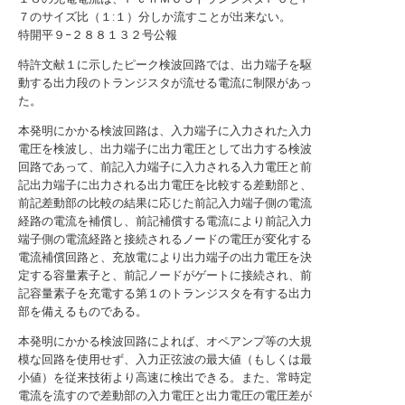
７のサイズ比（１:１）分しか流すことが出来ない。
特開平９−２８８１３２号公報
特許文献１に示したピーク検波回路では、出力端子を駆
動する出力段のトランジスタが流せる電流に制限があっ
た。
本発明にかかる検波回路は、入力端子に入力された入力
電圧を検波し、出力端子に出力電圧として出力する検波
回路であって、前記入力端子に入力される入力電圧と前
記出力端子に出力される出力電圧を比較する差動部と、
前記差動部の比較の結果に応じた前記入力端子側の電流
経路の電流を補償し、前記補償する電流により前記入力
端子側の電流経路と接続されるノードの電圧が変化する
電流補償回路と、充放電により出力端子の出力電圧を決
定する容量素子と、前記ノードがゲートに接続され、前
記容量素子を充電する第１のトランジスタを有する出力
部を備えるものである。
本発明にかかる検波回路によれば、オペアンプ等の大規
模な回路を使用せず、入力正弦波の最大値（もしくは最
小値）を従来技術より高速に検出できる。また、常時定
電流を流すので差動部の入力電圧と出力電圧の電圧差が