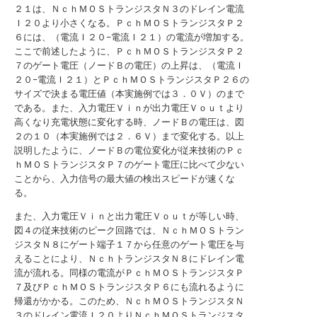
２１は、ＮｃｈＭＯＳトランジスタＮ３のドレイン電流
Ｉ２０より小さくなる。ＰｃｈＭＯＳトランジスタＰ２
６には、（電流Ｉ２０−電流Ｉ２１）の電流が増加する。
ここで前述したように、ＰｃｈＭＯＳトランジスタＰ２
７のゲート電圧（ノードＢの電圧）の上昇は、（電流Ｉ
２０−電流Ｉ２１）とＰｃｈＭＯＳトランジスタＰ２６の
サイズで決まる電圧値（本実施例では３．０Ｖ）のまで
である。また、入力電圧Ｖｉｎが出力電圧Ｖｏｕｔより
高くなり充電状態に変化する時、ノードＢの電圧は、図
２の１０（本実施例では２．６Ｖ）まで変化する。以上
説明したように、ノードＢの電位変化が従来技術のＰｃ
ｈＭＯＳトランジスタＰ７のゲート電圧に比べて少ない
ことから、入力信号の最大値の検出スピードが速くな
る。
また、入力電圧Ｖｉｎと出力電圧Ｖｏｕｔが等しい時、
図４の従来技術のピーク回路では、ＮｃｈＭＯＳトラン
ジスタＮ８にゲート端子１７から任意のゲート電圧を与
えることにより、ＮｃｈトランジスタＮ８にドレイン電
流が流れる。同様の電流がＰｃｈＭＯＳトランジスタＰ
７及びＰｃｈＭＯＳトランジスタＰ６にも流れるように
帰還がかかる。このため、ＮｃｈＭＯＳトランジスタＮ
３のドレイン電流Ｉ２０よりＮｃｈＭＯＳトランジスタ