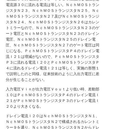
電流源３０に流れる電流は等しい。ＮｃｈＭＯＳトラン
ジスタＮ２３、ＮｃｈＭＯＳトランジスタＮ２５、Ｎｃ
ｈＭＯＳトランジスタＮ２７及びＮｃｈＭＯＳトランジ
スタＮ２４、ＮｃｈＭＯＳトランジスタＮ２６はカレン
トミラーなので、ＮｃｈＭＯＳトランジスタＮ２３のゲ
ート電圧とＮｃｈＭＯＳトランジスタＮ２３のドレイン
電圧、ＮｃｈＭＯＳトランジスタＮ２５のドレイン電
圧、ＮｃｈＭＯＳトランジスタＮ２７のゲート電圧は同
じになる。ＰｃｈＭＯＳトランジスタＰ４のドレイン電
流Ｉ２１は増減がないので、ＰｃｈＭＯＳトランジスタ
Ｐ３に流れる電流Ｉ２０とＰｃｈＭＯＳトランジスタＰ
４に流れるドレイン電流Ｉ２１は等しく、実施の形態１
で説明したのと同様、従来技術のように入出力電圧に差
分が生じることがない。
入力電圧Ｖｉｎが出力電圧Ｖｏｕｔより低い時、差動部
１０はＰｃｈＭＯＳトランジスタＰ４のドレイン電流Ｉ
２１がＰｃｈＭＯＳトランジスタＰ３のドレイン電流Ｉ
２０より大きくなる。
ドレイン電流Ｉ２０はＮｃｈＭＯＳトランジスタＮ１、
ＮｃｈＭＯＳトランジスタＮ２で構成されるカレントミ
ラー９を通り、ＮｃｈＭＯＳトランジスタＮ２からドレ