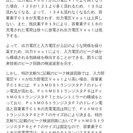
次に、出力電圧Ｖｏｕｔが入力電圧Ｖｉｎより高くなっ
た場合、Ｉ２０がＩ２１より多く流れるため、Ｉ３３は
流れなくなる。よって、Ｉ３４も流れなくなるため、容
量素子Ｃ１８が充電されず、出力電圧Ｖｏｕｔは上昇し
ない。また、抵抗素子Ｒ１９により、容量素子Ｃ１８の
充電された電荷は徐々に放電され出力電圧Ｖｏｕｔは低
下する。
よって、出力電圧と入力電圧が上記のような関係を繰り
返すため、出力Ｖｏｕｔにより、入力電圧のピーク値か
ら構成される包絡線を検出することができる。図５に従
来技術のピーク回路の検波波形を示す。
しかし、特許文献1に記載のピーク検波回路では、入力部
電圧Ｖｉｎが出力部電圧Ｖｏｕｔより高い場合、容量素
子Ｃ１８には、ＰｃｈＭＯＳトランジスタＰ７のドレイ
ン電流が流れる。ＰｃｈＭＯＳトランジスタＰ６はＰｃ
ｈＭＯＳトランジスタＰ７とカレントミラーの構成をと
っており、ＰｃｈＭＯＳトランジスタＰ７のドレイン電
流と容量素子Ｃ１８の充電電流は同じで、ＰｃｈＭＯＳ
トランジスタＰ６とＰ７のサイズ比により決まる。特許
文献1に記載のピーク検波回路においてＰｃｈＭＯＳトラ
ンジスタＰ６とＰ７のサイズは固定なので、容量素子Ｃ
１８の充電電流は、ＰｃｈＭＯＳトランジスタＰ６とＰ