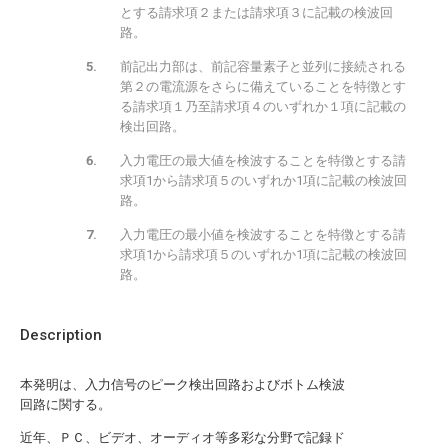
とする請求項２または請求項３に記載の検波回
路。
前記出力部は、前記容量素子と並列に接続される
第２の電流源をさらに備えていることを特徴とす
る請求項１乃至請求項４のいずれか１項に記載の
検出回路。
入力電圧の最大値を検波することを特徴とする請
求項1から請求項５のいずれか1項に記載の検波回
路。
入力電圧の最小値を検波することを特徴とする請
求項1から請求項５のいずれか1項に記載の検波回
路。
Description
本発明は、入力信号のピーク検出回路およびボトム検波
回路に関する。
近年、ＰＣ、ビデオ、オーディオ等多彩な分野で記録ド