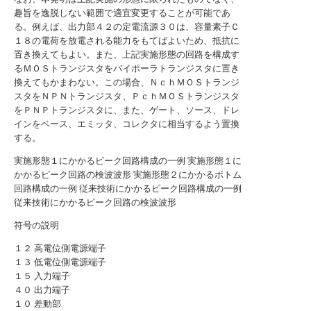
趣旨を逸脱しない範囲で適宜変更することが可能であ
る。例えば、出力部４２の定電流源３０は、容量素子Ｃ
１８の電荷を放電される能力をもてばよいため、抵抗に
置き換えてもよい。また、上記実施形態の回路を構成す
るＭＯＳトランジスタをバイポーラトランジスタに置き
換えてもかまわない。この場合、ＮｃｈＭＯＳトランジ
スタをＮＰＮトランジスタ、ＰｃｈＭＯＳトランジスタ
をＰＮＰトランジスタに、また、ゲート、ソース、ドレ
インをベース、エミッタ、コレクタに相当するよう置換
する。
実施形態１にかかるピーク回路構成の一例
実施形態１に
かかるピーク回路の検波波形
実施形態２にかかるボトム
回路構成の一例
従来技術にかかるピーク回路構成の一例
従来技術にかかるピーク回路の検波波形
符号の説明
１２ 高電位側電源端子
１３ 低電位側電源端子
１５ 入力端子
４０ 出力端子
１０ 差動部