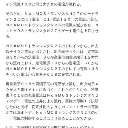
イン電流Ｉ２０と同じ大きさの電流が流れる。
そのため、ＮｃｈＭＯＳトランジスタＮ２７のゲートラ
イン２２には（電流Ｉ２１−電流Ｉ２０）の電流が流れ、
ＮｃｈＭＯＳトランジスタＮ２６の電流を減少させ、Ｎ
ｃｈＭＯＳトランジスタＮ２７のゲート電位を上昇させ
る。
ＮｃｈＭＯＳトランジスタＮ２７のドレインから、出力
端子４０に電流が出力され、出力端子４０には、定電流
源３０からの定電流Ｉ３０が高電位側電源端子１２方向
から流れており、定電流源３０からの定電流Ｉ３０から
ＮｃｈＭＯＳトランジスタＮ２７のドレイン電流Ｉ３６
を引いた電流が容量素子Ｃ１８に充電される。
容量素子Ｃ１８の両端子間の電圧が上昇し、出力端子４
０が入力電圧Ｖｉｎに近づく。これらのことから、容量
素子Ｃ１８の充電電流はＮｃｈＭＯＳトランジスタＮ２
７のゲート電位の上昇により流れ、実施の形態１で説明
したのと同様、従来技術のようなカレントミラーの電流
比では決まらず、ＮｃｈＭＯＳトランジスタＮ２７のゲ
ート電位の制御することにより決めることができる。
なお、本発明は上記実施の形態に限られたものでなく、