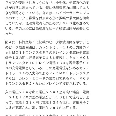
ライブが使用されるようになり、小型化、省電力化の要
求が非常に高まっている。特に低消費電力に関しては大
きな課題となっている。従来は、バイポーラトランジス
タのエミッタに容量を付加する形で振幅の最大値を検出
していたが、低消費電流化のためフルＭＯＳ化を進めて
いる。そのためには高精度なピーク検波回路が必要とな
った。
図４に、特許文献１に記載のピーク検波回路を示す。こ
のピーク検波回路は、カレントミラー１１の出力部のＰ
ｃｈＭＯＳトランジスタＰ７のドレインと低電位側電源
端子１３の間に容量素子Ｃ１８を接続し、ＰｃｈＭＯＳ
トランジスタＰ７のドレイン電流Ｉ３４を容量素子Ｃ１
８の充電電流としている。この充電電流を決めるカレン
トミラー１１の入力部であるＰｃｈＭＯＳトランジスタ
Ｐ６は、カレントミラー９の出力部であるＰｃｈＭＯＳ
トランジスタＰ２と互いにドレインで接続されている。
入力電圧Ｖｉｎが出力電圧Ｖｏｕｔより高い場合、電流
Ｉ２１とＩ２０の差の電流分がＩ３３として流れる。よ
って、電流Ｉ３３と同じ電流Ｉ３４も流れ、容量素子Ｃ
１８が充電され、出力電圧Ｖｏｕｔが上昇する。