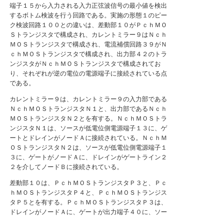
端子１５から入力される入力正弦波信号の最小値を検出
するボトム検波を行う回路である。実施の形態１のピー
ク検波回路１００との違いは、差動部１０がＰｃｈＭＯ
Ｓトランジスタで構成され、カレントミラー９はＮｃｈ
ＭＯＳトランジスタで構成され、電流補償回路３９がＮ
ｃｈＭＯＳトランジスタで構成され、出力部４２のトラ
ンジスタがＮｃｈＭＯＳトランジスタで構成されてお
り、それぞれが逆の電位の電源端子に接続されている点
である。
カレントミラー９は、カレントミラー９の入力部である
ＮｃｈＭＯＳトランジスタＮ１と、出力部であるＮｃｈ
ＭＯＳトランジスタＮ２とを有する。ＮｃｈＭＯＳトラ
ンジスタＮ１は、ソースが低電位側電源端子１３に、ゲ
ートとドレインがノードＡに接続されている。ＮｃｈＭ
ＯＳトランジスタＮ２は、ソースが低電位側電源端子１
３に、ゲートがノードＡに、ドレインがゲートライン２
２を介してノードＢに接続されている。
差動部１０は、ＰｃｈＭＯＳトランジスタＰ３と、Ｐｃ
ｈＭＯＳトランジスタＰ４と、ＰｃｈＭＯＳトランジス
タＰ５とを有する。ＰｃｈＭＯＳトランジスタＰ３は、
ドレインがノードＡに、ゲートが出力端子４０に、ソー