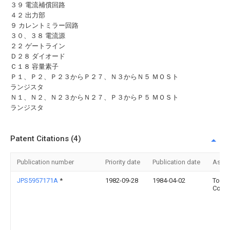
３９ 電流補償回路
４２ 出力部
９ カレントミラー回路
３０、３８ 電流源
２２ ゲートライン
Ｄ２８ ダイオード
Ｃ１８ 容量素子
Ｐ１、Ｐ２、Ｐ２３からＰ２７、Ｎ３からＮ５ ＭＯＳト
ランジスタ
Ｎ１、Ｎ２、Ｎ２３からＮ２７、Ｐ３からＰ５ ＭＯＳト
ランジスタ
Patent Citations (4)
Publication number
Priority date
Publication date
Assi
JPS5957171A
*
1982-09-28
1984-04-02
Toshi
Corp