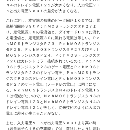
Ｎ４のドレイン電流Ｉ２１が大きくなり、入力電圧Ｖｉ
ｎと出力電圧Ｖｏｕｔの差分が大きくなる。
これに対し、本実施の形態のピーク回路１００では、電
流補償回路３９とＰｃｈＭＯＳトランジスタＰ２７よ
り、定電流源３８の電流値と、ダイオードＤ２８に流れ
る電流値と、定電流源３０に流れる電流は等しい。Ｐｃ
ｈＭＯＳトランジスタＰ２３、ＰｃｈＭＯＳトランジス
タＰ２５、ＰｃｈＭＯＳトランジスタＰ２７及びＰｃｈ
ＭＯＳトランジスタＰ２４、ＰｃｈＭＯＳトランジスタ
Ｐ２６はカレントミラー接続されているので、ＰｃｈＭ
ＯＳトランジスタＰ２３のゲート電圧とＰｃｈＭＯＳト
ランジスタＰ２３のドレイン電圧、ＰｃｈＭＯＳトラン
ジスタＰ２５のドレイン電圧とＰｃｈＭＯＳトランジス
タＰ２７のゲート電圧（ノードＢの電圧）は同じにな
る。ＮｃｈＭＯＳトランジスタＮ４のドレイン電流Ｉ２
１は増減がないので、ＮｃｈＭＯＳトランジスタＮ３の
ドレイン電流Ｉ２０とＮｃｈＭＯＳトランジスタＮ４の
ドレイン電流Ｉ２１が等しく、従来技術のように入出力
電圧に差分が生じることがない。
また、入力電圧Ｖｉｎが出力電圧Ｖｏｕｔより高い時
（容量素子Ｃ１８の充電時）では、前述したように差動