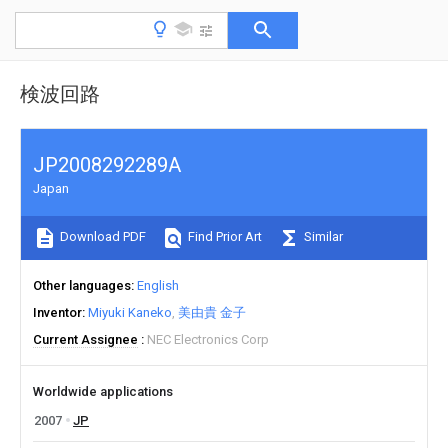
検波回路
JP2008292289A
Japan
Download PDF
Find Prior Art
Similar
Other languages
English
Inventor
Miyuki Kaneko
美由貴 金子
Current Assignee
NEC Electronics Corp
Worldwide applications
2007
JP