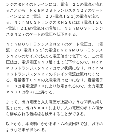
ンジスタＰ４のドレインには、電流Ｉ２１の電流が流れ
ることから、ＮｃｈＭＯＳトランジスタＮ２７のゲート
ライン２２に（電流Ｉ２０−電流Ｉ２１)の電流が流れ
る。ＮｃｈＭＯＳトランジスタＮ２６には（電流Ｉ２０
−電流Ｉ２１)の電流分が増加し、ＮｃｈＭＯＳトランジ
スタＮ２７のゲートの電圧を低下させる。
ＮｃｈＭＯＳトランジスタＮ２７のゲート電圧は、（電
流Ｉ２０−電流Ｉ２１)の電流とＮｃｈＭＯＳトランジス
タＮ２６のサイズで決まる電圧値まで低下する。この電
圧値は、電源電圧ＧＮＤ近くまで低下するので、Ｎｃｈ
ＭＯＳトランジスタＮ２７はオフ状態になり、ＮｃｈＭ
ＯＳトランジスタＮ２７のドレイン電流は流れなくな
る。容量素子Ｃ１８の充電電流はゼロになり、容量素子
Ｃ１８は定電流源３０により放電されるので、出力電圧
Ｖｏｕｔは徐々に上昇する。
よって、出力電圧と入力電圧が上記のような関係を繰り
返すため、出力Ｖｏｕｔにより、入力電圧のボトム値か
ら構成される包絡線を検出することができる。
以上から、本発明にかかるボトム検波回路では、以下の
ような効果が得られる。