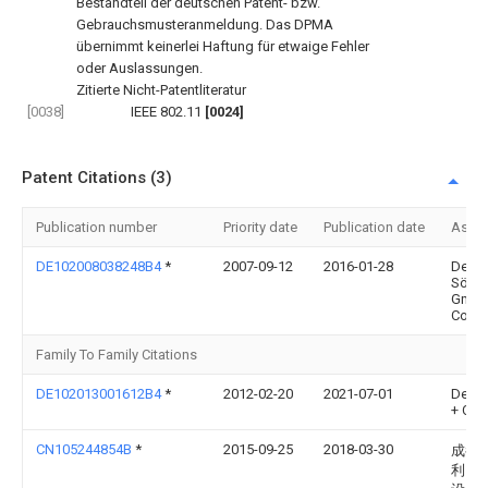
Bestandteil der deutschen Patent- bzw.
Gebrauchsmusteranmeldung. Das DPMA
übernimmt keinerlei Haftung für etwaige Fehler
oder Auslassungen.
Zitierte Nicht-Patentliteratur
[0038]
IEEE 802.11
[0024]
Patent Citations (3)
Publication number
Priority date
Publication date
Assi
DE102008038248B4
*
2007-09-12
2016-01-28
Dehn 
Söhn
Gmbh
Co. K
Family To Family Citations
DE102013001612B4
*
2012-02-20
2021-07-01
Dehn
+ Co 
CN105244854B
*
2015-09-25
2018-03-30
成都
利自