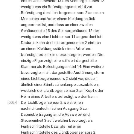
ersten Gehäuseseite
13
des Sensorgehäuses
12
wenigstens ein Befestigungsmittel
14
zur
Befestigung des Lichtbogensensors
2
an einem
Menschen und/oder einem Kleidungsstück
angeordnet ist, und dass an einer zweiten
Gehäuseseite
15
des Sensorgehäuses
12
der
wenigstens eine Lichtsensor
11
angeordnet ist.
Dadurch kann der Lichtbogensensor
2
einfach
an einem Kleidungsstück eines Arbeiters
befestigt, oder fix in diese integriert werden. Die
einzige Figur zeigt eine stilisiert dargestellte
Klammer als Befestigungsmittel
14
. Eine weitere
bevorzugte, nicht dargestellte Ausführungsform
eines Lichtbogensensors
2
sieht vor, diesen
ähnlich einer Stirntaschenlampe auszubilden,
wodurch der Lichtbogensensor
2
am Kopf oder
Helm eines Arbeiters befestigt werden kann.
[0024]
Der Lichtbogensensor
2
weist einen
nachrichtentechnischen Ausgang
5
zur
Datenübertragung an die Auswerte- und
Steuereinheit
3
auf, welcher bevorzugt als
Funkschnittstelle bzw. als Teil einer
Funkschnittstelle des Lichtbogensensors
2