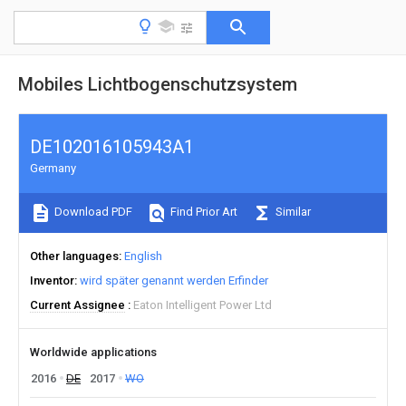
Mobiles Lichtbogenschutzsystem
DE102016105943A1
Germany
Download PDF
Find Prior Art
Similar
Other languages
English
Inventor
wird später genannt werden Erfinder
Current Assignee
Eaton Intelligent Power Ltd
Worldwide applications
2016
DE
2017
WO