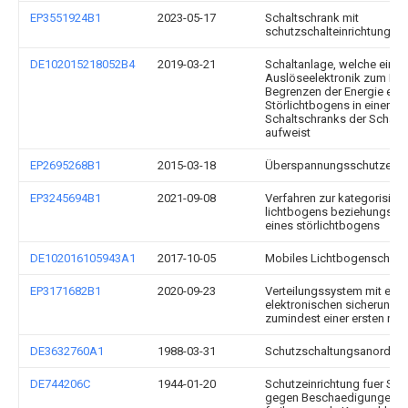
EP3551924B1
2023-05-17
Schaltschrank mit
schutzschalteinrichtung
DE102015218052B4
2019-03-21
Schaltanlage, welche eine
Auslöseelektronik zum Er
Begrenzen der Energie ein
Störlichtbogens in einem E
Schaltschranks der Schalt
aufweist
EP2695268B1
2015-03-18
Überspannungsschutzeinri
EP3245694B1
2021-09-08
Verfahren zur kategorisier
lichtbogens beziehungswei
eines störlichtbogens
DE102016105943A1
2017-10-05
Mobiles Lichtbogenschut
EP3171682B1
2020-09-23
Verteilungssystem mit eine
elektronischen sicherung
zumindest einer ersten re
DE3632760A1
1988-03-31
Schutzschaltungsanordnu
DE744206C
1944-01-20
Schutzeinrichtung fuer Sch
gegen Beschaedigungen d