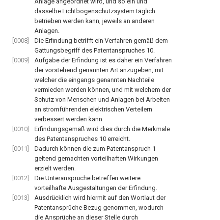
Anlage angeordnet wird, und so ein und
dasselbe Lichtbogenschutzsystem täglich
betrieben werden kann, jeweils an anderen
Anlagen.
[0008]
Die Erfindung betrifft ein Verfahren gemäß dem
Gattungsbegriff des Patentanspruches 10.
[0009]
Aufgabe der Erfindung ist es daher ein Verfahren
der vorstehend genannten Art anzugeben, mit
welcher die eingangs genannten Nachteile
vermieden werden können, und mit welchem der
Schutz von Menschen und Anlagen bei Arbeiten
an stromführenden elektrischen Verteilern
verbessert werden kann.
[0010]
Erfindungsgemäß wird dies durch die Merkmale
des Patentanspruches 10 erreicht.
[0011]
Dadurch können die zum Patentanspruch 1
geltend gemachten vorteilhaften Wirkungen
erzielt werden.
[0012]
Die Unteransprüche betreffen weitere
vorteilhafte Ausgestaltungen der Erfindung.
[0013]
Ausdrücklich wird hiermit auf den Wortlaut der
Patentansprüche Bezug genommen, wodurch
die Ansprüche an dieser Stelle durch