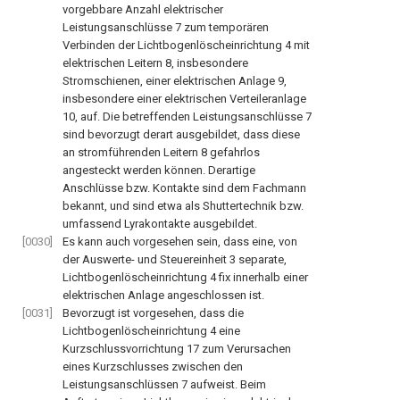
vorgebbare Anzahl elektrischer
Leistungsanschlüsse
7
zum temporären
Verbinden der Lichtbogenlöscheinrichtung
4
mit
elektrischen Leitern
8
, insbesondere
Stromschienen, einer elektrischen Anlage
9
,
insbesondere einer elektrischen Verteileranlage
10
, auf. Die betreffenden Leistungsanschlüsse
7
sind bevorzugt derart ausgebildet, dass diese
an stromführenden Leitern
8
gefahrlos
angesteckt werden können. Derartige
Anschlüsse bzw. Kontakte sind dem Fachmann
bekannt, und sind etwa als Shuttertechnik bzw.
umfassend Lyrakontakte ausgebildet.
[0030]
Es kann auch vorgesehen sein, dass eine, von
der Auswerte- und Steuereinheit
3
separate,
Lichtbogenlöscheinrichtung
4
fix innerhalb einer
elektrischen Anlage angeschlossen ist.
[0031]
Bevorzugt ist vorgesehen, dass die
Lichtbogenlöscheinrichtung
4
eine
Kurzschlussvorrichtung
17
zum Verursachen
eines Kurzschlusses zwischen den
Leistungsanschlüssen
7
aufweist. Beim