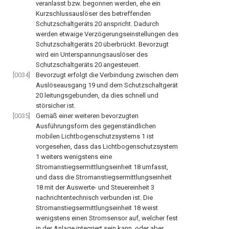
veranlasst bzw. begonnen werden, ehe ein
Kurzschlussauslöser des betreffenden
Schutzschaltgeräts
20
anspricht. Dadurch
werden etwaige Verzögerungseinstellungen des
Schutzschaltgeräts
20
überbrückt. Bevorzugt
wird ein Unterspannungsauslöser des
Schutzschaltgeräts
20
angesteuert.
[0034]
Bevorzugt erfolgt die Verbindung zwischen dem
Auslöseausgang
19
und dem Schutzschaltgerät
20
leitungsgebunden, da dies schnell und
störsicher ist.
[0035]
Gemäß einer weiteren bevorzugten
Ausführungsform des gegenständlichen
mobilen Lichtbogenschutzsystems
1
ist
vorgesehen, dass das Lichtbogenschutzsystem
1
weiters wenigstens eine
Stromanstiegsermittlungseinheit
18
umfasst,
und dass die Stromanstiegsermittlungseinheit
18
mit der Auswerte- und Steuereinheit
3
nachrichtentechnisch verbunden ist. Die
Stromanstiegsermittlungseinheit
18
weist
wenigstens einen Stromsensor auf, welcher fest
in der Anlage integriert sein kann, oder aber