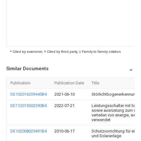
* Cited by examiner, † Cited by third party, ‡ Family to family citation
Similar Documents
Publication
Publication Date
Title
DE102016209445B4
2021-06-10
Störlichtbogenerkennungse
DE112015002390B4
2022-07-21
Leistungsschalter mit licht
sowie ausrüstung zum em
verteilen von energie, welc
verwendet
DE102008029491B4
2010-06-17
Schutzvorrichtung für eine
und Solaranlage