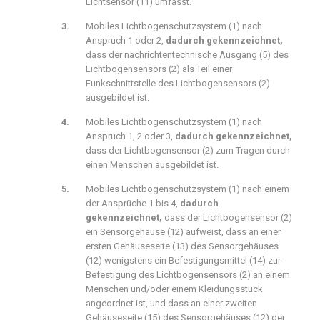
Lichtsensor (
11
) umfasst.
Mobiles Lichtbogenschutzsystem (
1
) nach
Anspruch 1 oder 2,
dadurch gekennzeichnet,
dass der nachrichtentechnische Ausgang (
5
) des
Lichtbogensensors (
2
) als Teil einer
Funkschnittstelle des Lichtbogensensors (
2
)
ausgebildet ist.
Mobiles Lichtbogenschutzsystem (
1
) nach
Anspruch 1, 2 oder 3,
dadurch gekennzeichnet,
dass der Lichtbogensensor (
2
) zum Tragen durch
einen Menschen ausgebildet ist.
Mobiles Lichtbogenschutzsystem (
1
) nach einem
der Ansprüche 1 bis 4,
dadurch
gekennzeichnet,
dass der Lichtbogensensor (
2
)
ein Sensorgehäuse (
12
) aufweist, dass an einer
ersten Gehäuseseite (
13
) des Sensorgehäuses
(
12
) wenigstens ein Befestigungsmittel (
14
) zur
Befestigung des Lichtbogensensors (
2
) an einem
Menschen und/oder einem Kleidungsstück
angeordnet ist, und dass an einer zweiten
Gehäuseseite (
15
) des Sensorgehäuses (
12
) der