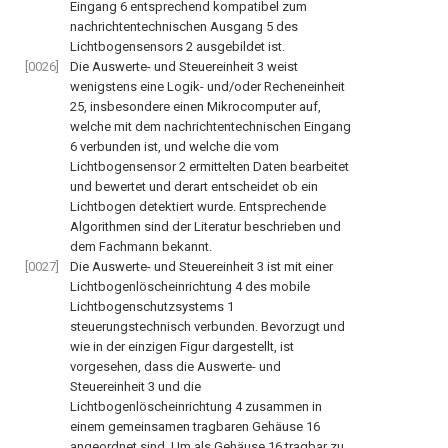
Eingang
6
entsprechend kompatibel zum
nachrichtentechnischen Ausgang
5
des
Lichtbogensensors
2
ausgebildet ist.
[0026]
Die Auswerte- und Steuereinheit
3
weist
wenigstens eine Logik- und/oder Recheneinheit
25
, insbesondere einen Mikrocomputer auf,
welche mit dem nachrichtentechnischen Eingang
6
verbunden ist, und welche die vom
Lichtbogensensor
2
ermittelten Daten bearbeitet
und bewertet und derart entscheidet ob ein
Lichtbogen detektiert wurde. Entsprechende
Algorithmen sind der Literatur beschrieben und
dem Fachmann bekannt.
[0027]
Die Auswerte- und Steuereinheit
3
ist mit einer
Lichtbogenlöscheinrichtung
4
des mobile
Lichtbogenschutzsystems
1
steuerungstechnisch verbunden. Bevorzugt und
wie in der einzigen Figur dargestellt, ist
vorgesehen, dass die Auswerte- und
Steuereinheit
3
und die
Lichtbogenlöscheinrichtung
4
zusammen in
einem gemeinsamen tragbaren Gehäuse
16
angeordnet sind. Um als Gehäuse
16
tragbar zu