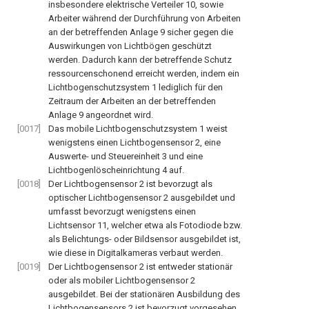
insbesondere elektrische Verteiler
10
, sowie
Arbeiter während der Durchführung von Arbeiten
an der betreffenden Anlage
9
sicher gegen die
Auswirkungen von Lichtbögen geschützt
werden. Dadurch kann der betreffende Schutz
ressourcenschonend erreicht werden, indem ein
Lichtbogenschutzsystem
1
lediglich für den
Zeitraum der Arbeiten an der betreffenden
Anlage
9
angeordnet wird.
[0017]
Das mobile Lichtbogenschutzsystem
1
weist
wenigstens einen Lichtbogensensor
2
, eine
Auswerte- und Steuereinheit
3
und eine
Lichtbogenlöscheinrichtung
4
auf.
[0018]
Der Lichtbogensensor
2
ist bevorzugt als
optischer Lichtbogensensor
2
ausgebildet und
umfasst bevorzugt wenigstens einen
Lichtsensor
11
, welcher etwa als Fotodiode bzw.
als Belichtungs- oder Bildsensor ausgebildet ist,
wie diese in Digitalkameras verbaut werden.
[0019]
Der Lichtbogensensor
2
ist entweder stationär
oder als mobiler Lichtbogensensor
2
ausgebildet. Bei der stationären Ausbildung des
Lichtbogensensors
2
ist bevorzugt vorgesehen,