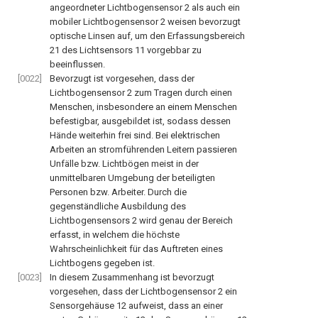
angeordneter Lichtbogensensor
2
als auch ein
mobiler Lichtbogensensor
2
weisen bevorzugt
optische Linsen auf, um den Erfassungsbereich
21
des Lichtsensors
11
vorgebbar zu
beeinflussen.
[0022]
Bevorzugt ist vorgesehen, dass der
Lichtbogensensor
2
zum Tragen durch einen
Menschen, insbesondere an einem Menschen
befestigbar, ausgebildet ist, sodass dessen
Hände weiterhin frei sind. Bei elektrischen
Arbeiten an stromführenden Leitern passieren
Unfälle bzw. Lichtbögen meist in der
unmittelbaren Umgebung der beteiligten
Personen bzw. Arbeiter. Durch die
gegenständliche Ausbildung des
Lichtbogensensors
2
wird genau der Bereich
erfasst, in welchem die höchste
Wahrscheinlichkeit für das Auftreten eines
Lichtbogens gegeben ist.
[0023]
In diesem Zusammenhang ist bevorzugt
vorgesehen, dass der Lichtbogensensor
2
ein
Sensorgehäuse
12
aufweist, dass an einer