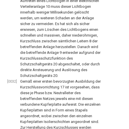
Auftreten eines Lichtbogen in einer elektrischen
Verteileranlage
10
muss dieser Lichtbogen
innerhalb weniger Millisekunden gelöscht
werden, um weiteren Schaden an der Anlage
sicher zu vermeiden. Es hat sich als sicher
erwiesen, zum Löschen des Lichtbogens einen
schnellen und massiven, daher niederohmigen,
Kurzschluss zwischen sämtlichen Leitern
8
der
betreffenden Anlage herzustellen. Danach wird
die betreffende Anlage
9
entweder aufgrund der
Kurzschlussschutzfunktion des
Schutzschaltgeräts
20
abgeschaltet, oder durch
direkte Ansteuerung und Auslösung des
Schutzschaltgeräts
20
.
[0032]
Gemäß einer ersten bevorzugten Ausbildung der
Kurzschlussvorrichtung
17
ist vorgesehen, dass
diese je Phase bzw. Neutralleiter des
betreffenden Netzes jeweils eine mit diesen
verbundene Kupferplatte aufweist. Die einzelnen
Kupferplatten sind in Form eines Stapels
angeordnet, wobei zwischen den einzelnen
Kupferplatten Isolierschichten angeordnet sind.
Zur Herstellung des Kurzschlusses werden