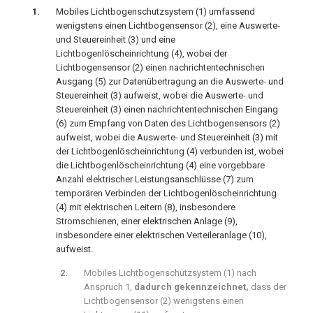
Mobiles Lichtbogenschutzsystem (
1
) umfassend
wenigstens einen Lichtbogensensor (
2
), eine Auswerte-
und Steuereinheit (
3
) und eine
Lichtbogenlöscheinrichtung (
4
), wobei der
Lichtbogensensor (
2
) einen nachrichtentechnischen
Ausgang (
5
) zur Datenübertragung an die Auswerte- und
Steuereinheit (
3
) aufweist, wobei die Auswerte- und
Steuereinheit (
3
) einen nachrichtentechnischen Eingang
(
6
) zum Empfang von Daten des Lichtbogensensors (
2
)
aufweist, wobei die Auswerte- und Steuereinheit (
3
) mit
der Lichtbogenlöscheinrichtung (
4
) verbunden ist, wobei
die Lichtbogenlöscheinrichtung (
4
) eine vorgebbare
Anzahl elektrischer Leistungsanschlüsse (
7
) zum
temporären Verbinden der Lichtbogenlöscheinrichtung
(
4
) mit elektrischen Leitern (
8
), insbesondere
Stromschienen, einer elektrischen Anlage (
9
),
insbesondere einer elektrischen Verteileranlage (
10
),
aufweist.
Mobiles Lichtbogenschutzsystem (
1
) nach
Anspruch 1,
dadurch gekennzeichnet,
dass der
Lichtbogensensor (
2
) wenigstens einen