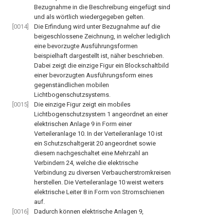
Bezugnahme in die Beschreibung eingefügt sind
und als wörtlich wiedergegeben gelten.
[0014]
Die Erfindung wird unter Bezugnahme auf die
beigeschlossene Zeichnung, in welcher lediglich
eine bevorzugte Ausführungsformen
beispielhaft dargestellt ist, näher beschrieben.
Dabei zeigt die einzige Figur ein Blockschaltbild
einer bevorzugten Ausführungsform eines
gegenständlichen mobilen
Lichtbogenschutzsystems.
[0015]
Die einzige Figur zeigt ein mobiles
Lichtbogenschutzsystem
1
angeordnet an einer
elektrischen Anlage
9
in Form einer
Verteileranlage
10
. In der Verteileranlage
10
ist
ein Schutzschaltgerät
20
angeordnet sowie
diesem nachgeschaltet eine Mehrzahl an
Verbindern
24
, welche die elektrische
Verbindung zu diversen Verbaucherstromkreisen
herstellen. Die Verteileranlage
10
weist weiters
elektrische Leiter
8
in Form von Stromschienen
auf.
[0016]
Dadurch können elektrische Anlagen
9
,