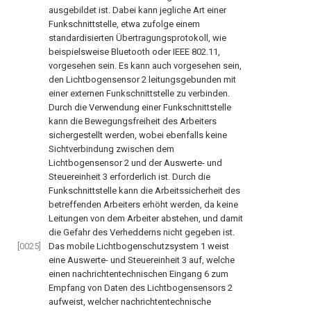
ausgebildet ist. Dabei kann jegliche Art einer
Funkschnittstelle, etwa zufolge einem
standardisierten Übertragungsprotokoll, wie
beispielsweise Bluetooth oder
IEEE 802.11
,
vorgesehen sein. Es kann auch vorgesehen sein,
den Lichtbogensensor
2
leitungsgebunden mit
einer externen Funkschnittstelle zu verbinden.
Durch die Verwendung einer Funkschnittstelle
kann die Bewegungsfreiheit des Arbeiters
sichergestellt werden, wobei ebenfalls keine
Sichtverbindung zwischen dem
Lichtbogensensor
2
und der Auswerte- und
Steuereinheit
3
erforderlich ist. Durch die
Funkschnittstelle kann die Arbeitssicherheit des
betreffenden Arbeiters erhöht werden, da keine
Leitungen von dem Arbeiter abstehen, und damit
die Gefahr des Verhedderns nicht gegeben ist.
[0025]
Das mobile Lichtbogenschutzsystem
1
weist
eine Auswerte- und Steuereinheit
3
auf, welche
einen nachrichtentechnischen Eingang
6
zum
Empfang von Daten des Lichtbogensensors
2
aufweist, welcher nachrichtentechnische