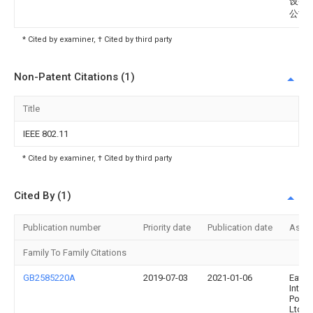
设备
公司
* Cited by examiner, † Cited by third party
Non-Patent Citations (1)
Title
IEEE 802.11
* Cited by examiner, † Cited by third party
Cited By (1)
Publication number
Priority date
Publication date
Assi
Family To Family Citations
GB2585220A
2019-07-03
2021-01-06
Eaton
Intell
Powe
Ltd