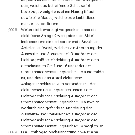
sein, weist das betreffende Gehäuse
16
bevorzugt wenigstens einen Handgriff auf,
sowie eine Masse, welche es erlaubt diese
manuell zu befördern.
[0028]
Weiters ist bevorzugt vorgesehen, dass die
elektrische Anlage
9
wenigstens ein Abteil,
insbesondere eine entsprechende Anzahl an
Abteilen, aufweist, welches zur Anordnung der
Auswerte- und Steuereinheit
3
und/oder der
Lichtbogenlöscheinrichtung
4
und/oder dem
gemeinsamen Gehäuse
16
und/oder der
Stromanstiegsermittlungseinheit
18
ausgebildet
ist, und dass das Abteil elektrische
Anlagenanschlüsse zum Verbinden mit den
elektrischen Leistungsanschlüssen
7
der
Lichtbogenlöscheinrichtung
4
und/oder der
Stromanstiegsermittlungseinheit
18
aufweist,
wodurch eine gefahrlose Anordnung der
Auswerte- und Steuereinheit
3
und/oder der
Lichtbogenlöscheinrichtung
4
und/oder der
Stromanstiegsermittlungseinheit
18
möglich ist.
[0029]
Die Lichtbogenlöscheinrichtung
4
weist eine