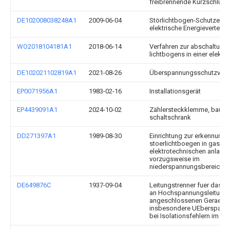
freibrennende Kurzschluss
DE102008038248A1
2009-06-04
Störlichtbogen-Schutzeinri
elektrische Energieverteil
WO2018104181A1
2018-06-14
Verfahren zur abschaltung 
lichtbogens in einer elektr
DE102021102819A1
2021-08-26
Überspannungsschutzvorr
EP0071956A1
1983-02-16
Installationsgerät
EP4439091A1
2024-10-02
Zählersteckklemme, baugr
schaltschrank
DD271397A1
1989-08-30
Einrichtung zur erkennung 
stoerlichtboegen in gasisol
elektrotechnischen anlagen
vorzugsweise im
niederspannungsbereich
DE649876C
1937-09-04
Leitungstrenner fuer das A
an Hochspannungsleitung
angeschlossenen Geraeten
insbesondere UEberspannu
bei Isolationsfehlern im Ge