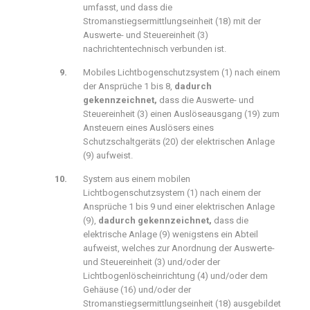
umfasst, und dass die
Stromanstiegsermittlungseinheit (
18
) mit der
Auswerte- und Steuereinheit (
3
)
nachrichtentechnisch verbunden ist.
Mobiles Lichtbogenschutzsystem (
1
) nach einem
der Ansprüche 1 bis 8,
dadurch
gekennzeichnet,
dass die Auswerte- und
Steuereinheit (
3
) einen Auslöseausgang (
19
) zum
Ansteuern eines Auslösers eines
Schutzschaltgeräts (
20
) der elektrischen Anlage
(
9
) aufweist.
System aus einem mobilen
Lichtbogenschutzsystem (
1
) nach einem der
Ansprüche 1 bis 9 und einer elektrischen Anlage
(
9
),
dadurch gekennzeichnet,
dass die
elektrische Anlage (
9
) wenigstens ein Abteil
aufweist, welches zur Anordnung der Auswerte-
und Steuereinheit (
3
) und/oder der
Lichtbogenlöscheinrichtung (
4
) und/oder dem
Gehäuse (
16
) und/oder der
Stromanstiegsermittlungseinheit (
18
) ausgebildet