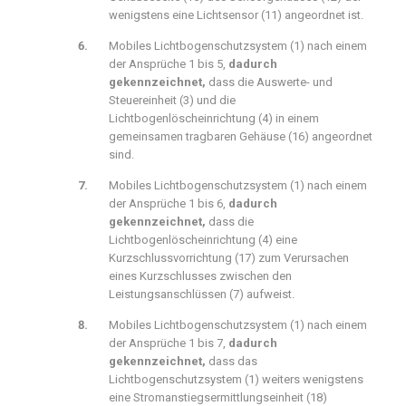
wenigstens eine Lichtsensor (
11
) angeordnet ist.
Mobiles Lichtbogenschutzsystem (
1
) nach einem
der Ansprüche 1 bis 5,
dadurch
gekennzeichnet,
dass die Auswerte- und
Steuereinheit (
3
) und die
Lichtbogenlöscheinrichtung (
4
) in einem
gemeinsamen tragbaren Gehäuse (
16
) angeordnet
sind.
Mobiles Lichtbogenschutzsystem (
1
) nach einem
der Ansprüche 1 bis 6,
dadurch
gekennzeichnet,
dass die
Lichtbogenlöscheinrichtung (
4
) eine
Kurzschlussvorrichtung (
17
) zum Verursachen
eines Kurzschlusses zwischen den
Leistungsanschlüssen (
7
) aufweist.
Mobiles Lichtbogenschutzsystem (
1
) nach einem
der Ansprüche 1 bis 7,
dadurch
gekennzeichnet,
dass das
Lichtbogenschutzsystem (
1
) weiters wenigstens
eine Stromanstiegsermittlungseinheit (
18
)