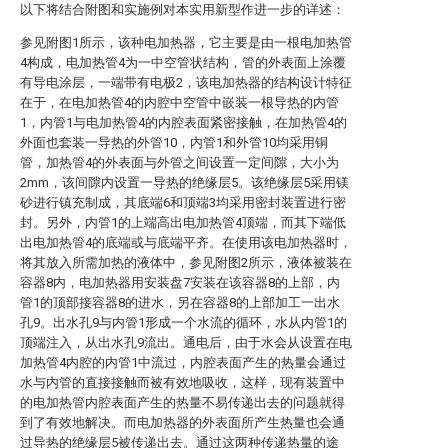
以下将结合附图和实施例对本实用新型作进一步的详述：
参见附图1所示，该种电加热器，它主要是由一根电加热管
4构成，电加热管4为一中空管状结构，管的外表面上涂覆
有导电涂层，一端带有电极2，该电加热器的结构设计特征
在于，在电加热管4的内腔中空管中嵌装一根导热的内管
1，内管1与电加热管4的内腔表面紧密接触，在加热管4的
外面也套装一导热的外管10，内管1和外管10均采用铜
管，加热管4的外表面与外管之间设置一定间隙，大小为
2mm，该间隙内设置一导热的绝缘层5。该绝缘层5采用镁
砂进行镇充制成，其底端6和顶端3均采用密封装置进行密
封。另外，内管1的上端高出电加热管4顶端，而其下端低
出电加热管4的底端或与底端平齐。在使用该电加热器时，
将其放入所需加热的液体中，参见附图2所示，液体被装在
容器8内，电加热器用安装盘7安装在该容器8的上部，内
管1的顶部接容器8的进水，另在容器8的上部加工一出水
孔9。出水孔9与内管1形成一个水流的循环，水从内管1的
顶端注入，从出水孔9流出。通电后，由于水会从设置在电
加热管4内腔的内管1中流过，内腔表面产生的热量会通过
水与内管的直接接触而被有效地吸收，这样，现有装置中
的电加热管内腔表面产生的热量不易传递出去的问题就得
到了有效地解决。而电加热器的外表面所产生热量也会通
过导热的绝缘层5被传递出去。通过这两种传递热量的途