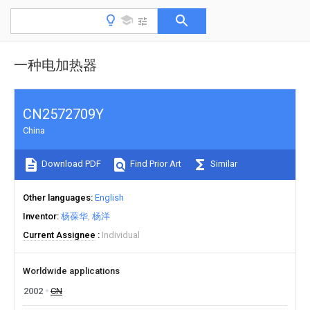
一种电加热器
CN2572709Y
China
Download PDF
Find Prior Art
Similar
Other languages
English
Inventor
杨葆华
杨洋
Current Assignee
Individual
Worldwide applications
2002
CN