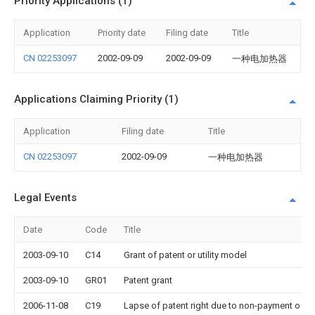
Priority Applications (1)
Application
Priority date
Filing date
Title
CN 02253097
2002-09-09
2002-09-09
一种电加热器
Applications Claiming Priority (1)
Application
Filing date
Title
CN 02253097
2002-09-09
一种电加热器
Legal Events
Date
Code
Title
2003-09-10
C14
Grant of patent or utility model
2003-09-10
GR01
Patent grant
2006-11-08
C19
Lapse of patent right due to non-payment of th