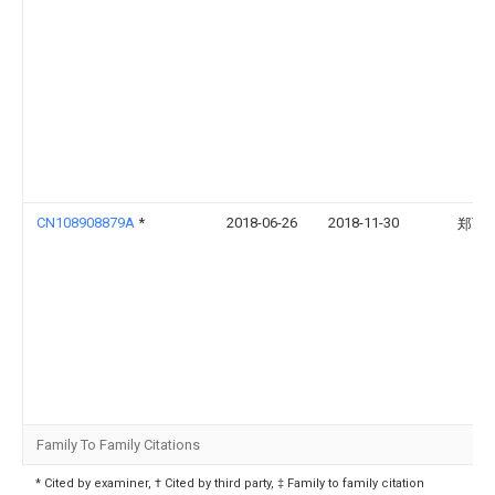
CN108908879A
*
2018-06-26
2018-11-30
郑丽
Family To Family Citations
* Cited by examiner, † Cited by third party, ‡ Family to family citation