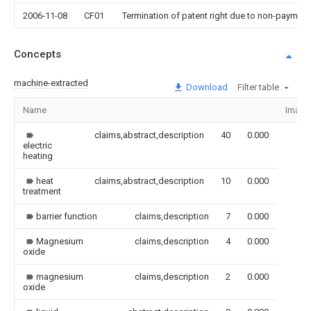
2006-11-08
CF01
Termination of patent right due to non-payment
Concepts
machine-extracted
Download
Filter table
Name
Image
claims,abstract,description
40
0.000
electric
heating
heat
claims,abstract,description
10
0.000
treatment
barrier function
claims,description
7
0.000
Magnesium
claims,description
4
0.000
oxide
magnesium
claims,description
2
0.000
oxide